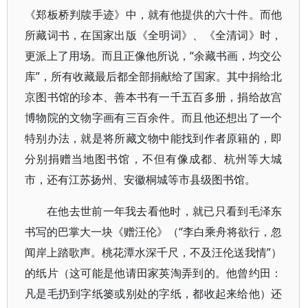
《郑板桥判牍手迹》中，就有他提供的六十件。而他
所藏词书，在国家出版《全明词》、《全清词》时，
更派上了用场。而且正像他所说，“余藏书画，均交公
库”，所有收藏最后都全部捐献给了国家。其中捐给北
京图书馆的珍本、善本书有一千五百多册，捐给故宫
博物院的文物字画有三百余件。而且他还想出了一个
特别办法，就是将所藏文物中能找到作者原籍的，即
分别捐赠当地图书馆，不但有像成都、杭州等大城
市，还有江苏扬州、安徽桐城等市县级图书馆。
在他去世前一年我去看他时，就已只看到毛泽东
书写的巴掌大一块《赠汪伦》（“李白乘舟将欲行，忽
闻岸上踏歌声。桃花潭水深千尺，不及汪伦送我情”）
的纸片（这可能是他请田家英淘弄到的。他曾约田：
凡是毛扔到字纸篓或别处的字纸，都收起来给他）还