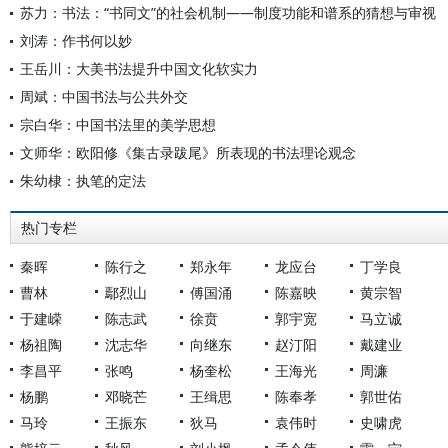
苏力：书法：“书同文”的社会机制——制度功能和谱系的猜想与审视
刘涛：作书何以妙
王岳川：大美书法提升中国文化软实力
周斌：中国书法与公共外交
宗白华：中国书法里的美学思想
文师华：欧阳修《集古录跋尾》所表现的书法理论观念
朱幼棣：执笔的定法
热门专栏
秦晖
陈行之
郑永年
龙应台
丁学良
曹林
鄢烈山
傅国涌
陈嘉映
黄宗智
于建嵘
陈志武
徐贲
郭宇宽
马立诚
杨祖陶
沈志华
向继东
赵汀阳
戴建业
李昌平
张鸣
杨奎松
王海光
周濂
杨鹏
邓晓芒
王缉思
陈奉孝
郭世佑
马玲
王振东
狄马
袁伟时
史啸虎