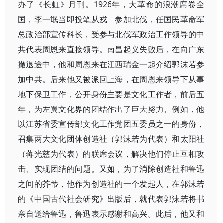
办了《长虹》月刊。1926年，大革命的浪潮席卷全
国，李一氓当即投笔从戎，参加北伐，任国民革命军
总政治部宣传科长，受参与北伐军政治工作领导的中
共代表周恩来直接领导。南昌起义失败后，在向广东
撤退途中，他和周恩来在江西瑞金一起介绍郭沫若参
加中共。后来他又被派回上海，在周恩来领导下从事
地下保卫工作，公开身份主要是文化工作者，前后五
年，为左翼文化界的团结作出了巨大努力。例如，他
以江苏省委宣传部文化工作党团五委员之一的身份，
召集两大文化团体创造社（郭沫若为代表）和太阳社
（蒋光慈为代表）的联席会议，解决他们停止互相攻
击、实现团结的问题。又如，为了消除创造社和鲁迅
之间的芥蒂，他作为创造社的一个发起人，在郭沫若
的《中国古代社会研究》出版后，就代表郭沫若将书
亲自送给鲁迅，鲁迅表示感谢和高兴。此后，他又和