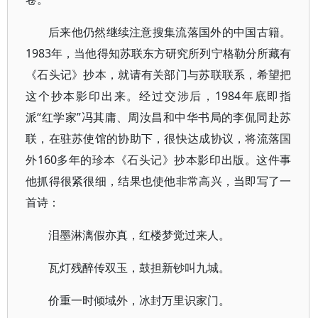
后来他仍然继续注意搜集流落国外的中国古籍。
1983年，当他得知苏联东方研究所列宁格勒分所藏有
《石头记》抄本，就请有关部门与苏联联系，希望把
这个抄本影印出来。经过交涉后，1984年底即指
派“红学家”冯其庸、周汝昌和中华书局的李侃同赴苏
联，在驻苏使馆的协助下，很快达成协议，将流落国
外160多年的珍本《石头记》抄本影印出版。这件事
他抓得很紧很细，结果也使他非常高兴，当即写了一
首诗：
泪墨淋漓假亦真，红楼梦觉过来人。
瓦灯残醉传双玉，鼓担新钞叫九城。
价重一时倾域外，冰封万里识家门。