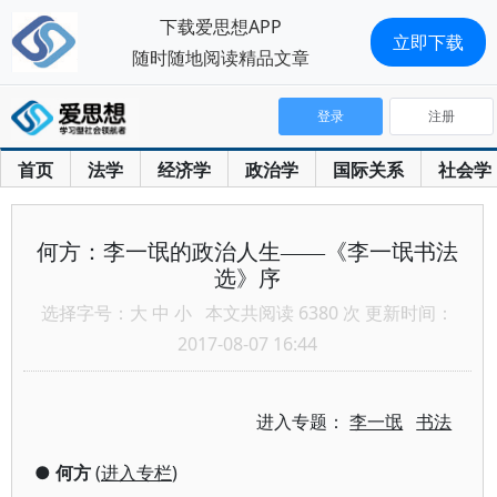
下载爱思想APP
立即下载
随时随地阅读精品文章
登录
注册
首页
法学
经济学
政治学
国际关系
社会学
何方：李一氓的政治人生——《李一氓书法
选》序
选择字号：
大
中
小
本文共阅读 6380 次 更新时间：
2017-08-07 16:44
进入专题：
李一氓
书法
●
何方
(
进入专栏
)