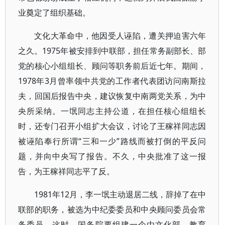
业奠定了组织基础。
文化大革命中，他因受人诬陷，遭关押迫害六年
之久。1975年被安排到中联部，担任常务副部长、部
党的核心小组组长、顾问等职务前后近七年。期间，
1978年3月曾率领中共党的工作者代表团访问南斯拉
夫，回国后报告中央，建议恢复中南两党关系，为中
央所采纳。一氓同志主持公道，在担任核心组组长
时，还专门召开小组扩大会议，讨论了王稼祥同志因
被诬陷奉行所谓“三和一少”路线而被打倒的平反问
题，并向中央写了报告。不久，中央批准了这一报
告，为王稼祥同志平了反。
1981年12月，李一氓主动退居二线，辞掉了在中
联部的职务，被选为中纪委委员和中央顾问委员会常
务委员。这时，国务院要组建一个由文化部、教育