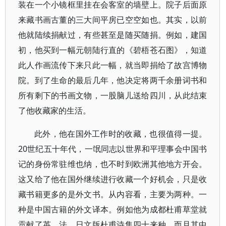
装在一个小镜框里挂在会客室的墙壁上。院子后面原
来藏书画古董的三大间平房已空空如也。其实，以前
他就陆续捐献过，有些甚至是随买随捐。例如，建国
初，他买到一幅元朝陆行直的《碧梧苍石图》，知道
此人作画流传下来只此一幅，就当即捐给了故宫博物
院。到了生命的最后几年，他决定将两千余册词书和
所有剩下的书画文物，一股脑儿送给四川，从此结束
了他收藏家的生活。
此外，他在国外工作时的收藏，也很值得一提。
20世纪五十年代，一氓同志以世界和平理事会中国书
记的身份常驻维也纳，也不时到欧洲其他地方开会。
这又给了他在国外继续进行收藏一个好机会，只是收
藏书籍更多的是外文书。从内容看，主要为两种。一
种是中国古籍的外文译本。例如他为成都杜甫草堂就
贡献了英、法、日文版杜甫诗集四十来种，而且其中