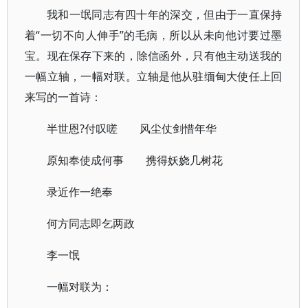
我和一氓同志有四十年的深交，但由于一直保持
着“一切不向人伸手”的毛病，所以从未向他讨要过墨
宝。现在保存下来的，除信函外，只有他主动送我的
一幅立轴，一幅对联。立轴是他从驻缅甸大使任上回
来写的一首诗：
半世恩?付叹嗟 风尘仗剑惜年华
原知奉使成何事 携得妖娆几树花
录近作一绝奉
何方同志即乞两政
李一氓
一幅对联为：