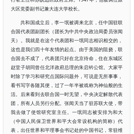
大区党委副书记兼大连大学校长。
共和国成立后，李一氓被调来北京，任中国驻联
合国代表团副团长（团长为中共中央政治局委员张闻
天）。我就是在这个代表团和一氓同志相识相交的，
这也是我们四十年友情的起点。由于美国的阻挠，联
合国去不成了，代表团只好在北京待命，住在东城区
赵堂子胡同曾任北洋政府总理的朱启钤公馆。大家平
时除了学习和研究点国际问题外，可说是无所事事，
看书写字各随其便，过了一年半被戏称为神仙般的生
活。后来看到去联合国一时无望，中央决定解散代表
团，所有人员另行分配。张闻天当了驻苏联大使，带
我去做了使馆研究室主任。一氓同志被安排为和大
（中国人民保卫世界和平大会常设机构的简称）代
表，出任世界和平理事会书记处的中国书记，常驻维