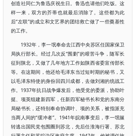
创造社同仁为鲁迅庆祝生日。鲁迅也请他们吃饭。这
样一来，双方的芥蒂也就最后消除了。这些都为此
后“左联”的成立和文艺界的团结救亡做了一些奠基性
的工作。
1932年，李一氓奉命去江西中央苏区任国家保卫
局执行部长。经过几次反“围剿”的艰苦斗争，随军长
征到陕北，又做了几年地方工作如陕西省委宣传部长
等。在这期间，他还给毛泽东当过短时期的秘书，又
以毛泽东特使的身份回四川成都，去做刘湘的统战工
作。1937年抗日战争爆发后，他受党的委派，协助叶
挺、项英组建新四军，任新四军秘书长和党的东南分
局秘书长，还特别奉命协调叶、项的关系，被指派充
当两人间的“缓冲者”。1941年皖南事变后，李一氓辗
转逃出国民党包围圈到苏北，先后任淮海行署、苏北
行署主任和苏皖边区政府主席。1947年，他被调任旅