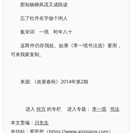
那知杨柳风流又成陈迹
忘了牡丹名字做个闲人
集宋词 一氓 时年八十
这两件仍存我处。如果《李一氓书法选》要用，
可来我家复制。
来源: 《炎黄春秋》2014年第2期
进入
何方
的专栏 进入专题：
李一氓
书法
本文责编：
川先生
发信站：爱思想（https://www.aisixiang.com）