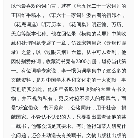
以他最喜欢的词而言，就有《唐五代二十一家词》的
王国维手稿本，《宋六十一家词》汲古阁的初印本，
《花庵词选》明万历本，《花间集》明正德、万历、
天启等版本七种。他在回忆录《模糊的荧屏》中就收
藏和处理问题专辟了一章，仿效宋朝周密《云烟过眼
录》之意，以《过眼云烟》命篇。从中可以看到，他
因特别爱好词，收藏词书竟有2300余册，堪称当代第
一。有位词学专家说，李一氓为词学集中了这么多的
文献资料，是对中国学术界和文化史的一大贡献。事
实也确实如此。他多年省吃俭用收购的大量古书文
物，并不视为私有，更反对秘不示人的坏风气，而
是“乐宜偕众，书不藏家”，公诸同好，用于社会，捐
献国家。不管认不认识的人，只要提出需查证他的某
一藏书，他都会满足其要求。有时他得知某人研究什
么问题，还会主动送去有关藏书。文物出版社出版的