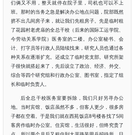
们俩又不用，整天就停在院子里，司机也可以不上
班。那时的当务之急是解决办公地点问题，院部既然
挤不出几间房子来，就让我们先租房子。先是临时租
了花园村老虎庙的全总干校（后来的国际工运学院、
今劳动关系学院）医务室的二楼。办公室秘书、会
计、打字员等行政人员陆续找来，研究人员也通过各
种关系在逐渐扩充。还成立了临时党支部。研究所架
子很快就搭起来了，先后设立了政治、经济、外交、
综合等四个研究组和行政办公室、图书室，指定了组
长和临时负责人。
后全总干校医务室要拆除，我们只好另寻办公
地。当时宾馆、饭店虽然不多，但客人更少，很多房
子都在空着。于是我们就在西苑饭店8号楼各找了5间
客房作临时办公室。住宾馆，生活很好，但终究贵了
点，所以两个月后又租住到太平路装甲兵招待所。日