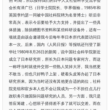
热”时期，所以接待我们的日中人文社会科学交流学会
会长有泽广巳（日学士院院长、学界领袖，1985年和
英国李约瑟一同被中国社科院聘为名誉博士）听后非
常高兴，表示今后要给予大力支持，并提出了一些具
体措施，除捐赠图书资料和某些科研设备外，还有一
项就是由该会邀请我今后每年率日本所代表团访问日
本一次。后来，国内《人民日报》等报纸还刊登了新
华社1980年8月26日的新闻，说中国社会科学院新近
成立了日本研究所，所长为日本问题专家何方。而这
一称呼当时就使外交部一些熟人笑掉大牙。我当然更
不敢当，但也只好鸭子上架，硬着头皮筹办起了日本
研究所来。因为当时还没有其他更合适的岗位，社科
院党组和宦乡本人也不会让我成为一个不担任点儿行
政职务只做国际问题研究的人员。另一方面，我只是
答应筹建，心想班子搭得差不多了就可以交差。而在