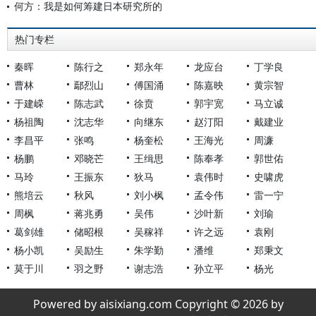
何方：我是如何筹建日本研究所的
热门专栏
秦晖
陈行之
郑永年
龙应台
丁学良
曹林
鄢烈山
傅国涌
陈嘉映
黄宗智
于建嵘
陈志武
徐贲
郭宇宽
马立诚
杨祖陶
沈志华
向继东
赵汀阳
戴建业
李昌平
张鸣
杨奎松
王海光
周濂
杨鹏
邓晓芒
王缉思
陈奉孝
郭世佑
马玲
王振东
狄马
袁伟时
史啸虎
熊培云
秋风
刘小枫
孟令伟
雷一宁
周枫
蒋兆勇
吴伟
沙叶新
刘瑜
葛剑雄
储昭根
吴稼祥
许之远
袁刚
杨小凯
吴励生
朱学勤
潘维
郑秉文
莫于川
羽之野
谢志浩
孙立平
杨光
Powered by aisixiang.com Copyright © 2026 by