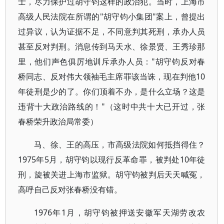
士，尽力保护过胡守钧这样的政治犯。当时，上海市
高级人民法院在所谓的"胡守钧小集团"案上，曾提出
过异议，认为证据不足，不同意判其死刑，承办人员
甚至反对判刑。消息传到马天水、徐景贤、王秀珍那
里，他们声色俱厉地训斥承办人员："胡守钧反对春
桥同志、反对伟大领袖毛主席罪该当诛，现在判他10
年徒刑是少的了。你们顶着不办，是什么立场？这是
违背十大政治路线的！"（这时中共十大已开过，张
春桥荣升政治局常委）
马、徐、王的高压，市高级法院如何抵挡得住？
1975年5月，胡守钧以现行反革命罪，被判处10年徒
刑，旋被关进上海市监狱。胡守钧被判后天天喊冤，
高呼自己反对张春桥没有错。
1976年1月，胡守钧被押送安徽军天湖劳改农