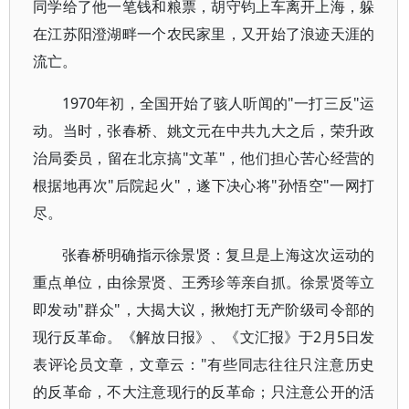
同学给了他一笔钱和粮票，胡守钧上车离开上海，躲
在江苏阳澄湖畔一个农民家里，又开始了浪迹天涯的
流亡。
1970年初，全国开始了骇人听闻的"一打三反"运
动。当时，张春桥、姚文元在中共九大之后，荣升政
治局委员，留在北京搞"文革"，他们担心苦心经营的
根据地再次"后院起火"，遂下决心将"孙悟空"一网打
尽。
张春桥明确指示徐景贤：复旦是上海这次运动的
重点单位，由徐景贤、王秀珍等亲自抓。徐景贤等立
即发动"群众"，大揭大议，揪炮打无产阶级司令部的
现行反革命。《解放日报》、《文汇报》于2月5日发
表评论员文章，文章云："有些同志往往只注意历史
的反革命，不大注意现行的反革命；只注意公开的活