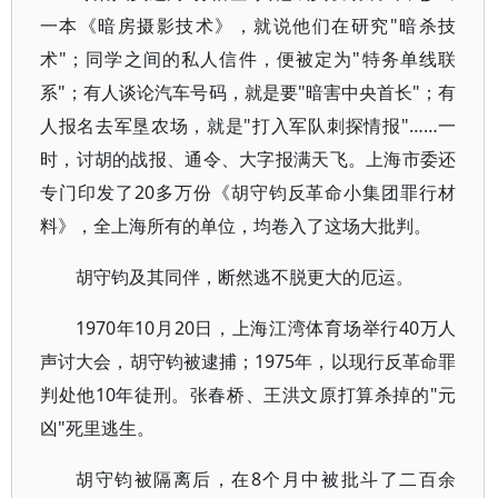
一本《暗房摄影技术》，就说他们在研究"暗杀技
术"；同学之间的私人信件，便被定为"特务单线联
系"；有人谈论汽车号码，就是要"暗害中央首长"；有
人报名去军垦农场，就是"打入军队刺探情报"……一
时，讨胡的战报、通令、大字报满天飞。上海市委还
专门印发了20多万份《胡守钧反革命小集团罪行材
料》，全上海所有的单位，均卷入了这场大批判。
胡守钧及其同伴，断然逃不脱更大的厄运。
1970年10月20日，上海江湾体育场举行40万人
声讨大会，胡守钧被逮捕；1975年，以现行反革命罪
判处他10年徒刑。张春桥、王洪文原打算杀掉的"元
凶"死里逃生。
胡守钧被隔离后，在8个月中被批斗了二百余