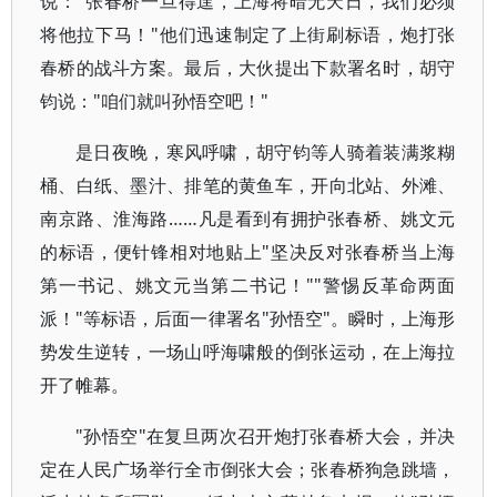
说："张春桥一旦得逞，上海将暗无天日，我们必须
将他拉下马！"他们迅速制定了上街刷标语，炮打张
春桥的战斗方案。最后，大伙提出下款署名时，胡守
钧说："咱们就叫孙悟空吧！"
是日夜晚，寒风呼啸，胡守钧等人骑着装满浆糊
桶、白纸、墨汁、排笔的黄鱼车，开向北站、外滩、
南京路、淮海路……凡是看到有拥护张春桥、姚文元
的标语，便针锋相对地贴上"坚决反对张春桥当上海
第一书记、姚文元当第二书记！""警惕反革命两面
派！"等标语，后面一律署名"孙悟空"。瞬时，上海形
势发生逆转，一场山呼海啸般的倒张运动，在上海拉
开了帷幕。
"孙悟空"在复旦两次召开炮打张春桥大会，并决
定在人民广场举行全市倒张大会；张春桥狗急跳墙，