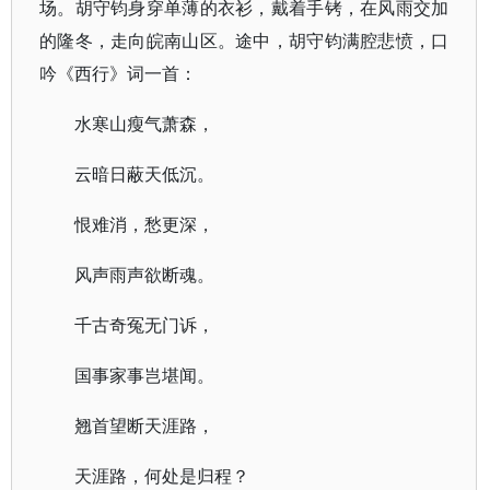
场。胡守钧身穿单薄的衣衫，戴着手铐，在风雨交加
的隆冬，走向皖南山区。途中，胡守钧满腔悲愤，口
吟《西行》词一首：
水寒山瘦气萧森，
云暗日蔽天低沉。
恨难消，愁更深，
风声雨声欲断魂。
千古奇冤无门诉，
国事家事岂堪闻。
翘首望断天涯路，
天涯路，何处是归程？