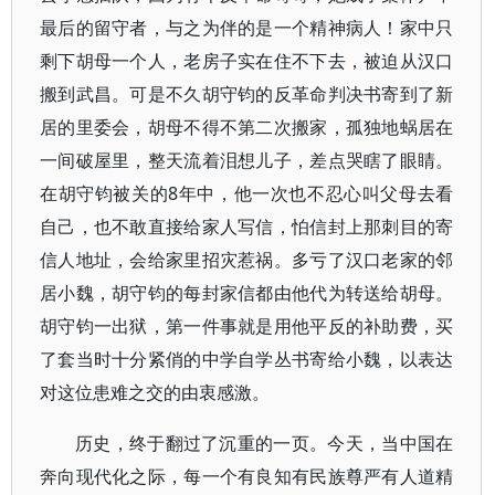
最后的留守者，与之为伴的是一个精神病人！家中只
剩下胡母一个人，老房子实在住不下去，被迫从汉口
搬到武昌。可是不久胡守钧的反革命判决书寄到了新
居的里委会，胡母不得不第二次搬家，孤独地蜗居在
一间破屋里，整天流着泪想儿子，差点哭瞎了眼睛。
在胡守钧被关的8年中，他一次也不忍心叫父母去看
自己，也不敢直接给家人写信，怕信封上那刺目的寄
信人地址，会给家里招灾惹祸。多亏了汉口老家的邻
居小魏，胡守钧的每封家信都由他代为转送给胡母。
胡守钧一出狱，第一件事就是用他平反的补助费，买
了套当时十分紧俏的中学自学丛书寄给小魏，以表达
对这位患难之交的由衷感激。
历史，终于翻过了沉重的一页。今天，当中国在
奔向现代化之际，每一个有良知有民族尊严有人道精