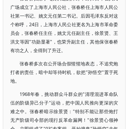
广场成立了上海市人民公社，张春桥任上海市人民公
社第一书记、姚文元任第二书记。后因毛泽东反对这
个称呼，24日，上海市人民公社更名为上海市革命委
员会，张春桥任主任，姚文元任副主任，徐景贤、王
洪文等因"功勋显著"，也荣升副主任，其他保张春桥
有功之人，全得到了升迁。
张春桥多次在公开场合假惺惺地表态，不追究炮
打者的责任，暗中却等待时机，欲把"孙悟空"置于死
地。
1968年春，挑动群众斗群众的"清理混进革命队
伍的阶级异己分子"运动，把中国人民推向更深的灾
难之中。张春桥暗示徐景贤："特别不能让那些炮打
无产阶级司令部的现行反革命漏网！"徐景贤心领神
会，立即组成了"03"专案组，开始搜集"孙悟空"去年