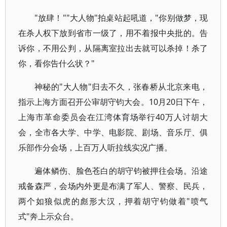
"放肆！""大人物"拍桌站起吼道，"你别做梦，现
在杀人权下放到省市一级了，用不着报中央批的。告
诉你，不用公判，从隔离室拉出去就可以杀掉！杀了
你，看你告什么状？"
神秘的"大人物"归去不久，张春桥从北京来电，
指示上海方面召开公审胡守钧大会。10月20日下午，
上海市革命委员会在江湾体育场举行40万人讨胡大
会，全市各大学、中学、电影院、剧场、音乐厅、俱
乐部作分会场，上百万人听拉线实况广播。
遍体鳞伤、脸色苍白的胡守钧被押往会场。沿途
戒备森严，会场内外更是布满了军人、警察、民兵，
两个如狼似虎的彪形大汉，押着胡守钧做着"喷气
式"奔上示众台。