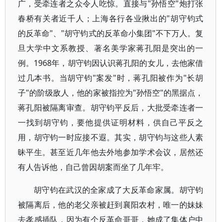
广，受牵连者之众令人吃惊。直接与"孙悟空"炮打张
春桥有关者近千人；上海各行各业揪出的"胡守钧式
的反革命"、"胡守钧式的反革命小集团"不下万人。复
旦大学中文系教授、著名美学家蒋孔阳是突出的一
例。1968年，胡守钧因认识蒋孔阳的女儿，去他家借
过几本书。当胡守钧"案发"时，蒋孔阳被作为"长胡
子"的阶级敌人，他的家被指控为"孙悟空"的黑据点，
蒋孔阳被隔离审查。胡守钧平反后，大批受牵连者一
一找到胡守钧，要他提供证明材料，供自己平反之
用，胡守钧一时应接不遐。其实，胡守钧与这些人素
昧平生。甚至近几年他去外地参加学术会议，居然还
有人告诉他，自己曾因胡案而坐了几年牢。
胡守钧在武汉的全家成了大反革命家属。胡守钧
被隔离后，他的老父亲被赶到襄阳农村，唯一的妹妹
去孝感插队，因为有个反革命哥哥，她成了集体户中