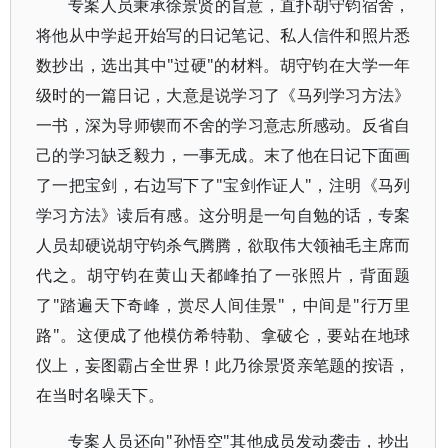
专案人员秉承徐景贤的旨意，直扑胡守钧宿舍，
将他从中学起开始写的日记笔记、私人信件和照片悉
数抄出，选出其中"过硬"的材料。胡守钧在大学一年
级时的一篇日记，大意是说学习了《马列学习方法》
一书，深为导师锲而不舍的学习意志所感动。反省自
己的学习缺乏毅力，一事无成。末了他在日记下面画
了一把宝剑，右边写下了"宝剑作证人"，注明《马列
学习方法》读后有感。这分明是一句自勉的话，专案
人员却硬说胡守钧杀气腾腾，欲取伟大领袖毛主席而
代之。胡守钧在黄山天都峰拍了一张照片，背面题
了"踏遍天下奇峰，赏尽人间佳景"，中间是"行万里
路"。这便成了他模仿希特勒、拿破仑，要站在地球
仪上，妄图霸占全世界！此乃徐景贤亲笔题的按语，
在当时名噪天下。
专案人员还向"孙悟空"其他成员发动袭击，抄出