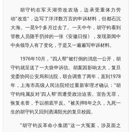
胡守钧在军天湖劳改农场，边承受重体力劳
动"改造"，边写了洋洋数万言的申诉材料，但都石沉
大海。一晃9个多月过去了。一天中午，胡守钧看到
管教人员随手扔掉的一张《安徽日报》，发现新闻中
中央领导人有了变化，于是又一遍遍写申诉材料。
1976年10月，"四人帮"被打倒的消息一公开，胡
守钧就呈送了一大袋申诉信。胡案因影响太大，复旦
党委协同公安局和法院，联合调查了两年，直到1978
年，上海市高级人民法院经过重新审理才确认："胡
守钧纯属反对'四人帮'而遭受政治迫害。宣告无罪，
恢复名誉，予以彻底平反。"被关押8年之久，九死一
生的胡守钧又回到洒满阳光的复旦校园。
"胡守钧反革命小集团"这一大冤案，涉及面之