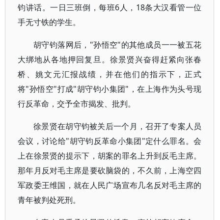
钧讲话。一日三班倒，每班6人，18条大汉看管一位
手无寸铁的学生。
胡守钧落网后，"孙悟空"的其他成员一一被五花
大绑地从各地押回复旦。徐景贤兴奋得赶紧向张春
桥、姚文元汇报战绩，并在他们的指示下，正式
将"孙悟空"打成"胡守钧小集团"，在上海作为头号现
行反革命，交予全市揭发、批判。
徐景贤在胡守钧被关后一个月，召开了专案人员
会议，讨论给"胡守钧反革命小集团"定什么罪名。会
上在徐景贤的提示下，胡案的罪名上升到反毛主席。
那年月反对毛主席是要砍脑袋的，不久前，上海空四
军政委王维国，就在人民广场宣布几名反对毛主席的
青年被判处死刑。