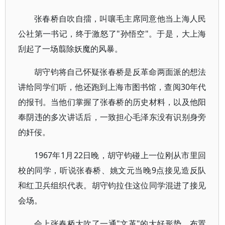
张春桥自吹自擂，叫嚷毛主席同意他当上海人民
公社第一书记，终于激怒了"孙悟空"。于是，大上海
刮起了一场翦除妖魔的风暴。
胡守钧将自己怀疑张春桥是反革命两面派的想法
讲给同学们听，他还跑到上海市图书馆，查阅30年代
的报刊。当他们掌握了张春桥的历史材料，以及他阳
奉阴违的多次讲话后，一致担心毛泽东没有识别身旁
的奸佞。
1967年1月22日晚，胡守钧碰上一位刚从市里回
校的同学，听说张春桥、姚文元当晚9点接见造反队
和红卫兵组织代表。胡守钧拉住这位同学混进了接见
会场。
会上张春桥大吹了一通"文革"的大好形势，布置