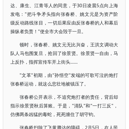
达、康生、江青等人的同意，于30日凌晨5点向上海
发电："把斗争矛头指向张春桥、姚文元是为资产阶
级反动路线张目，一切后果应由反张春桥的人和幕后
操纵者负责！"使全市大会毁于一旦。
顿时，张春桥、姚文元无比兴奋，王洪文调动大
队人马包围复旦，抢回了徐景贤。徐景贤一自由，马
上反扑，指挥宣传车开上街头……
"文革"初期，由"孙悟空"发端的可歌可泣的炮打
张春桥运动，就这么悲壮地被镇压了。
张春桥公开表示，不追究炮打者的责任，背后却
指示徐景贤秋后算账。于是，"清队"和"一打三反"，
仿佛两条凶猛的毒蛇，死死缠住了胡守钧。
张春桥扫除了飞黄腾达的障碍，2月5日，在人民