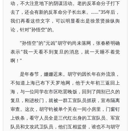
动，不大注意地下的阴谋活动。老的反革命分子打下
去了，还会有新的反革命分子长出来。……"35年后，
我们再看这些文字，可以明显看出是徐景贤操纵舆
论，针对"孙悟空"的。
"孙悟空"的"元凶"胡守钧尚未落网，张春桥明确
表示"我一天看不到复旦的消息，就一天睡不着觉
啊！"
是年春节，姗姗迟来。胡守钧因长年在外流浪，
不知道上海已布下天罗地网，他于大年初三返回上
海，与一位同学在市区吃罢晚饭，回到了阔别已久的
复旦，刚进校门，就被一群工宣队员抓获，宣布隔离
审查。这次，胡守钧被单个关在一间小房里，门窗钉
上铁条，看守人员全是三代红出身的工宣队员、军宣
队员和文攻武卫队员，他们互相监督，谁也不与胡守