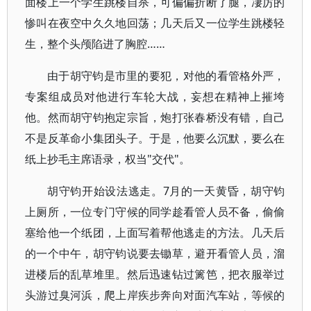
面楼上一个学生跳楼自杀，可偏偏折断了腿，凄厉的
惨叫在夜空中久久地回荡；几天后又一位学生跳楼轻
生，整个头颅陷进了胸腔……
由于胡守钧是市里的要犯，对他的看管格外严，
专案组成员对他进行车轮大战，妄想在精神上摧垮
他。然而胡守钧抱定宗旨，炮打张春桥没有错，自己
不是反革命小集团头子。于是，他要么沉默，要么在
纸上抄毛主席语录，权当"交代"。
胡守钧开始设法逃走。7月的一天黄昏，胡守钧
上厕所，一位专门守候的同学趁看管人员不备，偷偷
塞给他一个纸团，上面写着帮他逃走的方法。几天后
的一个中午，胡守钧说要去锄草，避开看管人员，溜
进楼后的乱草堆里。然后迅速钻过篱笆，把衣服举过
头游过臭河浜，爬上岸疾步奔向对面汽车站，等候的