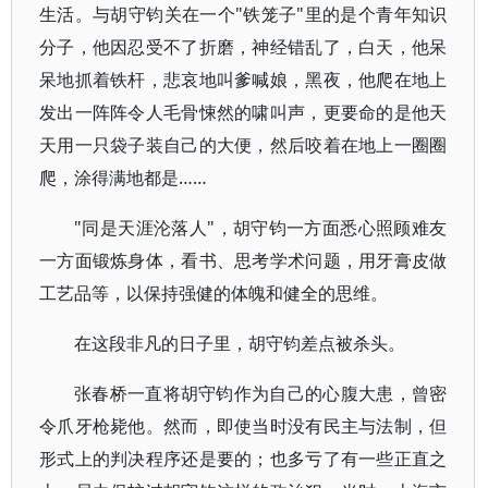
生活。与胡守钧关在一个"铁笼子"里的是个青年知识
分子，他因忍受不了折磨，神经错乱了，白天，他呆
呆地抓着铁杆，悲哀地叫爹喊娘，黑夜，他爬在地上
发出一阵阵令人毛骨悚然的啸叫声，更要命的是他天
天用一只袋子装自己的大便，然后咬着在地上一圈圈
爬，涂得满地都是……
"同是天涯沦落人"，胡守钧一方面悉心照顾难友
一方面锻炼身体，看书、思考学术问题，用牙膏皮做
工艺品等，以保持强健的体魄和健全的思维。
在这段非凡的日子里，胡守钧差点被杀头。
张春桥一直将胡守钧作为自己的心腹大患，曾密
令爪牙枪毙他。然而，即使当时没有民主与法制，但
形式上的判决程序还是要的；也多亏了有一些正直之