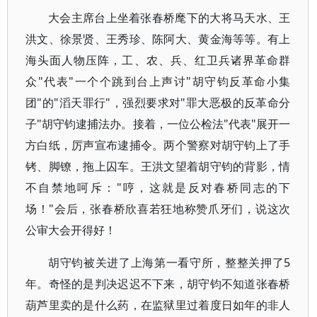
大会主席台上坐着张春桥麾下的大将马天水、王
洪文、徐景贤、王秀珍、陈阿大、黄金海等等。有上
海头面人物压阵，工、农、兵、红卫兵诸界革命群
众"代表"一个个跳到台上声讨"胡守钧反革命小集
团"的"滔天罪行"，强烈要求对"罪大恶极的反革命分
子"胡守钧逮捕法办。接着，一位公检法"代表"展开一
方白纸，厉声宣布逮捕令。两个警察对胡守钧上了手
铐、脚镣，拖上囚车。王洪文望着胡守钧的背影，情
不自禁地呵斥："哼，这就是反对春桥同志的下
场！"会后，张春桥欣喜若狂地称赞爪牙们，说这次
公审大会开得好！
胡守钧被关进了上海第一看守所，整整关押了5
年。奇怪的是判决迟迟不下来，胡守钧不知道张春桥
葫芦里卖的是什么药，在监狱里过着度日如年的非人