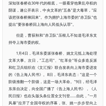
深知张春桥在30年代的根底，一眼看穿他乘乱夺权的
阴谋，遂公开表示，中央文革的"五条"是大毒草，"应
该把张春桥揪回来"。作为拥护上海市委的"赤卫队"也
提出"要张春桥回上海向人民低头认罪"。
但是，曹荻秋和"赤卫队"压根儿不知道毛泽东支
持夺上海市委的权。
1月4日，毛泽东委派张春桥、姚文元抵上海处理
文革大事。次日，"工总司"、"红革全"等众多造反派
和红卫兵组织在《文汇报》联合发表向上海市委进攻
的《告上海人民书》。8日，毛泽东表态："这是一个
阶级推翻一个阶级，这是一场大革命。"9日，经毛泽
东亲自决定，向全国广播了《告上海人民书》，《人
民日报》也在头版头条位置全文刊登……自此，"一月
风暴"拉开了全国夺权的序幕，张、姚一步步登向上