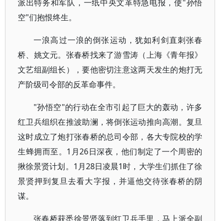
派出特务和军队，一纸中央文革特急电报，使"孙悟
空"们抱恨终生。
一浪高过一浪的倒张运动，犹如利剑直刺张春
桥、姚文元。张春桥找来了游雪涛（上海《青年报》
文艺组副组长），要他密切注意这两天发生的炮打无
产阶级司令部的反革命事件。
"孙悟空"的行动在全市引起了巨大的轰动，许多
红卫兵组织在推波助澜，将倒张运动推向高潮。复旦
这时成立了炮打张春桥的总司令部，各大专院校的学
生蜂拥而至。1月26日深夜，他们制定了一个周密的
揪徐景贤计划。1月28日凌晨1时，大学生们抓住了徐
景贤押到复旦去看大字报，并逼他交待张春桥的阴
谋。
张春桥获悉徐景贤落到红卫兵手里，马上派全副