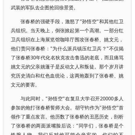
武装的军队去企图抢回徐景贤。
张春桥的强硬手段，激怒了"孙悟空"和其他红卫
兵组织。当天晚上，倒张掀起第一个高潮。一部分红
卫兵组织在上海展览馆咖啡厅围攻张春桥、姚文元，
他们责问张春桥："为什么派兵镇压红卫兵？"不仅揭
了张春桥30年代化名狄克攻击鲁迅的老底，而且痛骂
姚文元的父亲姚蓬子是反动文人和叛徒。那个岁月讲
究历史清白和红色血统论，这两炮轰到了张春桥、姚
文元的要害。
与此同时，"孙悟空"在复旦大学召开20000多人
参加的炮打张春桥誓师大会。胡守钧作为"孙悟空"首
领作了重点发言。他历数了张春桥的丑恶历史，剖析
了张春桥的两面派嘴脸后说："同学们，张春桥是个
铁腕人物，我们反对他可能会坐牢的，你们怕不