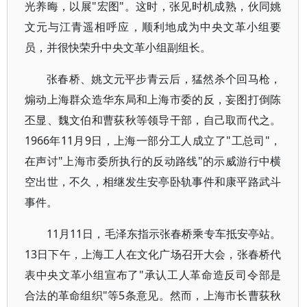
光养晦，以展"宏图"。这时，张见时机成熟，伙同姚
文元与江青遥相呼应，顺利地成为中央文革小组要
员，并很快荣升中央文革小组副组长。
张春桥、姚文元平步青云后，猛然杀个回马枪，
煽动上海群众造华东局和上海市委的反，妄图打倒陈
丕显、魏文伯和曹荻秋等领导干部，自己取而代之。
1966年11月9日，上海一部分工人成立了"工总司"，
在声讨"上海市委所执行的反动路线"的示威游行中横
空出世，不久，相继发生安亭卧轨事件和康平路武斗
事件。
11月11日，毛泽东指示张春桥乘专车抵安亭站。
13日下午，上海工人在文化广场召开大会，张春桥代
表中央文革小组宣布了"承认工人革命造反司令部是
合法的革命组织"等5条意见。然而，上海市长曹荻秋