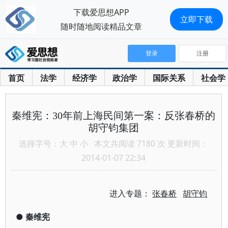
下载爱思想APP
立即下载
随时随地阅读精品文章
登录
注册
首页
法学
经济学
政治学
国际关系
社会学
秦维宪：30年前上海民间第一案：反张春桥的
胡守钧集团
选择字号：
大
中
小
本文共阅读 7180 次 更新时间：
2014-01-07 22:34
进入专题：
张春桥
胡守钧
●
秦维宪