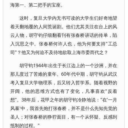
海第一、第二把手的宝座。
这时，复旦大学内无书可读的大学生们好奇地望
着天翻地覆的人间荒诞剧。他们尤其关注在台上的风
云人物，胡守钧仔细翻看刊有张春桥讲话的传单，陷
入沉思之中。张春桥何许人也，他为何要支持"工总
司"？他又为何迫不及待地欲取上海市委而代之？
胡守钧1944年出生于长江边上的一个沙洲，并在
那儿度过了苦难的童年。60年代中期，胡守钧从武汉
考入复旦大学物理系，后又转入哲学系。随着视野的
开阔，他的思维方式也有了变化，凡事喜欢"反着
想"。38年后，花甲之年的胡守钧冷静地说："在'一月
风暴'中，我首先炮打张春桥，并不是什么先知先觉的
圣人；对张春桥的狰狞面目，有一个从怀疑、反感到
抵制的过程。"