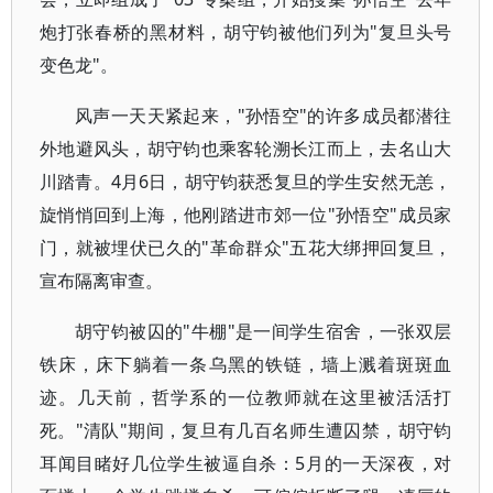
炮打张春桥的黑材料，胡守钧被他们列为"复旦头号
变色龙"。
风声一天天紧起来，"孙悟空"的许多成员都潜往
外地避风头，胡守钧也乘客轮溯长江而上，去名山大
川踏青。4月6日，胡守钧获悉复旦的学生安然无恙，
旋悄悄回到上海，他刚踏进市郊一位"孙悟空"成员家
门，就被埋伏已久的"革命群众"五花大绑押回复旦，
宣布隔离审查。
胡守钧被囚的"牛棚"是一间学生宿舍，一张双层
铁床，床下躺着一条乌黑的铁链，墙上溅着斑斑血
迹。几天前，哲学系的一位教师就在这里被活活打
死。"清队"期间，复旦有几百名师生遭囚禁，胡守钧
耳闻目睹好几位学生被逼自杀：5月的一天深夜，对