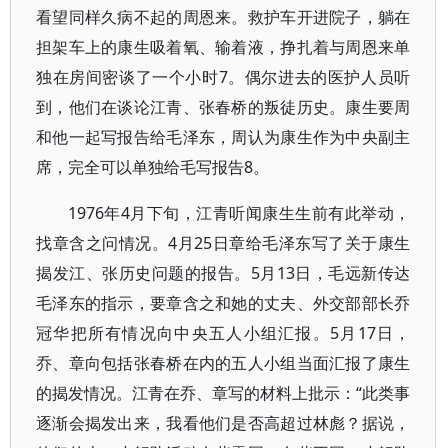
看望同样久病不起的周恩来。救护车开进院子，躺在
担架车上的康生吸着氧、输着液，挣扎着与周恩来单
独在房间密谈了一个小时7。偶尔进去的医护人员听
到，他们在谈论江青、张春桥的叛徒历史。康生要周
和他一起写报告给毛泽东，周认为康生作为中央副主
席，完全可以单独给毛写报告8。
1976年4月下旬，江青听闻康生生前有此举动，
找章含之问情况。4月25日章给毛泽东写了关于康生
揭发江、张历史问题的报告。5月13日，毛远新传达
毛泽东的指示，要章含之和她的丈夫、外交部部长乔
冠华把所有情况向中央五人小组汇报。5月17日，
乔、章向包括张春桥在内的五人小组当面汇报了康生
的揭发情况。江青在乔、章写的材料上批示：“此类事
逐渐会揭发出来，我看他们是否高超过林彪？据说，