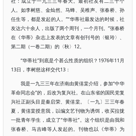
社：成立于一九三三年春天。最初社友有二三十个
人。如李树慈、金灿然、马蜂、吴稚声、张春桥、孙
任生等，都是发起的人。”“华蒂社最发达的时候，社
友达六十余人，出版了两个周刊，一个月刊。”张春桥
在《华蒂》杂志上发表的文章有创刊号的〈银玲〉、
第二期（一卷二期）的〈秋〉12。
“华蒂社”到底是个甚么性质的组织？1976年11月
13日，李树慈这样交代13：
我是一九三三年在济南由黄僖棠介绍，参加“中华
革命同志会”的，后改为复兴社。在山东省的国民党复
兴社正副头目是秦启荣、黄僖棠。〔一九〕三三年春
夏，黄僖棠授意我，以编文艺刊物为诱饵，收买拉拢
一批青年学生，成立了“华蒂社”。这个组织是由我和
张春桥、马吉峰等人发起的。刊物也以《华蒂》为