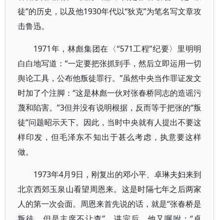
徒”的历史，以及他1930年代以“狄克”为笔名写文章攻
击鲁迅。
1971年，林彪集团在〈“571工程”纪要〉里明明
白白地写道：“一定要把张抓到手，然后立即运用一切
舆论工具，公布他叛徒罪行。”虽然中央当作罪证发文
时加了个注脚：“这是林彪一伙对张春桥同志的造谣污
蔑和陷害。”3但并没有说明根据，反而等于把张的“叛
徒”问题昭示天下。因此，当时中央就有人提出不要这
样印发，但毛泽东不知出于甚么考虑，执意要这样
做。
1973年4月9日，刚复出的邓小平、卓琳夫妇来到
北京西郊玉泉山看望周恩来。这是时隔七年之后两家
人的第一次会面。周恩来首先说的话，就是“张春桥是
叛徒，但是主席不让查”。讲完后，他又嘱咐：“卓