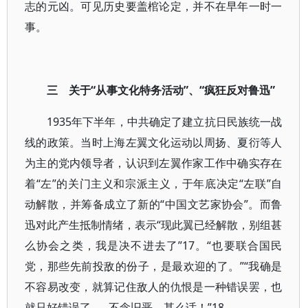
志的元凶。可见历史要盖棺论定，并不在早年一时一
事。
三 关于“从事文化特务活动”、“疯狂反对鲁迅”
1935年下半年，中共确定了建立抗日民族统一战
线的政策。当时上海左翼文化运动以周扬、夏衍等人
为主的党内领导者，认识到左翼作家工作中确实存在
着“左”的关门主义和宗派主义，于年底决定“左联”自
动解散，并筹备成立了新的“中国文艺家协会”。而鲁
迅对此产生抵制情绪，表示“现此翼已经解散，别组甚
么协会之类，我是决不进去了”17。“也要联合国民
党，那些先前投敌的份子，是最欢迎的了。”“我确是
不容易改变，就算记住敌人的仇恨是一种错误罢，也
就只好错误了……不念旧恶，甚么话！”18