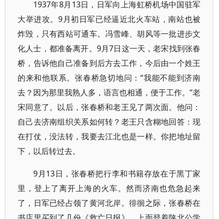
1937年8月13日，日军向上海虹桥机场中国驻军
大举进攻。9月初日军已经逼近北火车站，南站也被
炸毁，只有西站可通车。冯雪峰、胡风等一批进步文
化人士，都准备离开。9月7日这一天，老宋找到张春
桥，告诉他自己准备到后方去工作，今后由一个姓王
的来和他联系。张春桥急切地问：“我能不能到济南
去？因为那里我熟人多，语言也相通，便于工作。”老
宋同意了。以后，张春桥和老王见了两次面。他问：
自己去济南组织关系如何转？老王只含糊地回答：现
在打仗，没法转，我要去江北也是一样。你把地址留
下，以后转过去。
9月13日，张春桥把行李和书籍存放在于黑丁家
里，登上了离开上海的火车。然而济南也危急起来
了，日军已经占领了黄河北岸。徘徊之际，张春桥在
书店里买到了几份《救亡日报》，上面登着陕北公学