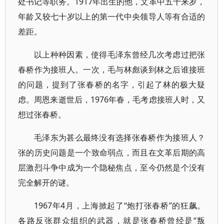
处书记等职务。1917年出生的他，文革中五十来岁，
年龄又较七十岁以上的第一代中央领导人等有合适的
差距。
以上种种因素，使得毛泽东曾经几次考虑过把张
春桥作为接班人。一次，毛与林彪谈到林之后谁接班
的问题，提到了张春桥的名字，引起了林的极大疑
虑。周恩来逝世后，1976年春，毛考虑接班人时，又
想过张春桥。
毛泽东为甚么最终没有选择张春桥作为接班人？
张的历史问题是一个致命弱点，而且在文革后期的高
层激烈斗争中成为一个隐秘焦点，至今仍然是个没有
完全解开的谜。
1967年4月，上海掀起了“炮打张春桥”的狂飙。
各路反张群众组织的武器，就是张春桥曾经是“叛