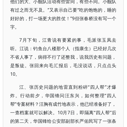
他们的大、小舰队活动有些雷同，有些不同。小舰队
有过之而无不及。”又表示自己要“吃的饱饱的，睡的
好好的，打一场更大的胜仗！”9但张春桥没有写一个
字。
7月下旬，江青说有要紧的事，毛派张玉凤去
听。江说：钓鱼台八楼那个人（指康生）已经好几次
不省人事了，病得不行了还整我，说我历史有问题，
是叛徒。张回来向毛汇报后，毛没说话，只点点头
10。
江、张历史问题的地雷直到粉碎“四人帮”才爆
炸。行动前夕，华国锋问汪东兴，如何整理“四人
帮”专案材料？汪胸有成竹地表示，他已经准备好了，
一查档案就可以解决。10月7日，即隔离“四人帮”后
的第二天，华国锋给公安部副部长严佑民写了一张条