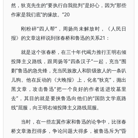
然，狄克先生的“要执行自我批判”是好心，因为“那些
作家是我们底”的缘故。”20
刚粉碎“四人帮”，周扬尚未解放时，《人民日
报》的文章这样说到张春桥和鲁迅的关系21：
就是这个张春桥，在三十年代竭力推行王明右倾
投降主义路线，跟周扬等“四条汉子”一起，充当“围
剿”鲁迅的急先锋，充当民族敌人和阶级敌人的一条叭
儿狗。他在反动的《大晚报》上，化名“狄克”，抛出
黑文章，攻击鲁迅“把一个良好的作者送进坟墓里
去”，其目的就是要挟鲁迅向他们的“国防文学底路
线”屈服，向王明右倾投降主义路线屈服。
当时，在一些左翼作家和鲁迅的论争中，比张春
桥文章激烈得多，争论问题大得多，被鲁迅斥为“昏