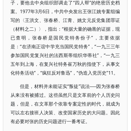
子，要他去中央组织部调走了“四人帮”的绝密历史档
案。1977年3月6日，中共中央发出王张江姚专案组编
写的〈王洪文、张春桥、江青、姚文元反党集团罪证
（材料之二）〉，指出：“根据大量的确凿的证据，现
已查明，张春桥是国民党特务份子”，主要依据
是：“在济南正谊中学充当国民党特务”，“一九三三年
参加国民党复兴社的法西斯蒂组织华蒂社”，“一九三
五年到上海，在复兴社特务崔万秋的指使下，从事文
化特务活动”，“疯狂反对鲁迅”，“伪造入党历史”11。
但是，材料并未能证实“叛徒”说法──因为张春桥
从来没有被捕过。这些虽然只是文革前的个人历史问
题，但是，在文革那个依靠专案定性的时代，就成为
可以左右接班人决策、改变国家历史的大问题。因此
有必要对张的历史问题进行一番考证。