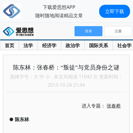
下载爱思想APP
立即下载
随时随地阅读精品文章
登录
注册
首页
法学
经济学
政治学
国际关系
社会学
陈东林：张春桥：“叛徒”与党员身份之谜
选择字号：
大
中
小
本文共阅读 11042 次 更新时间：
2013-10-24 21:44
进入专题：
张春桥
●
陈东林