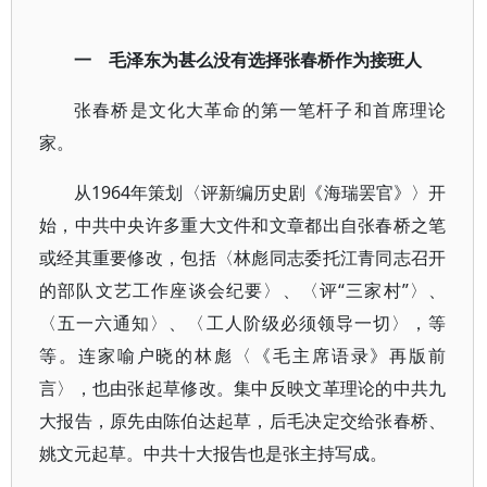
一 毛泽东为甚么没有选择张春桥作为接班人
张春桥是文化大革命的第一笔杆子和首席理论
家。
从1964年策划〈评新编历史剧《海瑞罢官》〉开
始，中共中央许多重大文件和文章都出自张春桥之笔
或经其重要修改，包括〈林彪同志委托江青同志召开
的部队文艺工作座谈会纪要〉、〈评“三家村”〉、
〈五一六通知〉、〈工人阶级必须领导一切〉，等
等。连家喻户晓的林彪〈《毛主席语录》再版前
言〉，也由张起草修改。集中反映文革理论的中共九
大报告，原先由陈伯达起草，后毛决定交给张春桥、
姚文元起草。中共十大报告也是张主持写成。