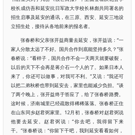
校长成仿吾和延安抗日军政大学校长林彪共同署名的
招生启事及延安的通讯，在三原、西安、延安三地设
立招生处，接待从各地前来的报名者。
张春桥和父亲张开益商量去延安，张开益说：“一
家人分散太远了不好。国共合作到底能坚持多久？”张
春桥说：“看样子，国共合作不会一天两天就要破裂，
以后的天下不会再是蒋介石一个人的了。如果日本人
来了，你还可以做事，对我可不利。”又说：“我还可
以把二弟秋桥也带到延安去，家里也能减少负担。”谈
了两个晚上，张开益终于答应了，给了张春桥路费。
这时候，济南城里已经疏散得稀稀落落。张春桥正住
在山东同乡赵君弼家里。12月初，张春桥对赵君弼说
他要去延安。赵君弼说：“你去吧，我得留下来
干。”张春桥说：“你留下干吧，我到延安看看如何，