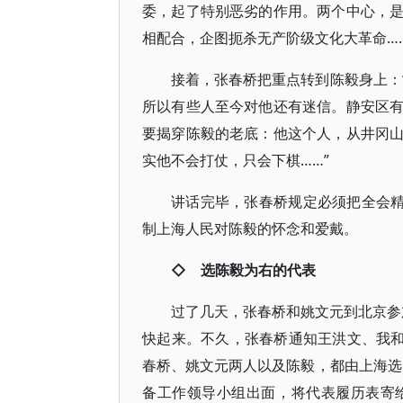
委，起了特别恶劣的作用。两个中心，
相配合，企图扼杀无产阶级文化大革命……
接着，张春桥把重点转到陈毅身上：
所以有些人至今对他还有迷信。静安区
要揭穿陈毅的老底：他这个人，从井冈
实他不会打仗，只会下棋……”
讲话完毕，张春桥规定必须把全会精
制上海人民对陈毅的怀念和爱戴。
◇ 选陈毅为右的代表
过了几天，张春桥和姚文元到北京参加
快起来。不久，张春桥通知王洪文、我和
春桥、姚文元两人以及陈毅，都由上海选
备工作领导小组出面，将代表履历表寄