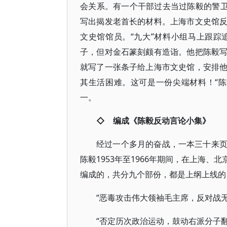
会关系。有一个干部过去当过陈毅的警卫
写出揭发老首长的材料。上海市文史馆
文史馆馆员。“九大”材料小组马上跟
子，但对金石篆刻颇有造诣。他把陈毅
就写了一张条子给上海市文史馆，安排
其生活困难。这可是一份尖端材料！“
一。
◇ 编成《陈毅反动言论小集》
经过一个多月的奋战，一本三十来
陈毅1953年至1966年期间，在上海
编成的，共分九个部份，都是上纲上线的
“恶毒攻击伟大领袖毛主席，反对战
“否定历次政治运动，鼓动右派分子