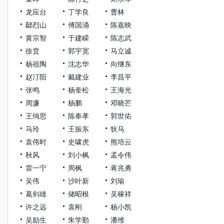
龙应台
丁学良
曹林
鄢烈山
傅国涌
陈嘉映
黄宗智
于建嵘
陈志武
徐贲
郭宇宽
马立诚
杨祖陶
沈志华
向继东
赵汀阳
戴建业
李昌平
张鸣
杨奎松
王海光
周濂
杨鹏
邓晓芒
王缉思
陈奉孝
郭世佑
马玲
王振东
狄马
袁伟时
史啸虎
熊培云
秋风
刘小枫
孟令伟
雷一宁
周枫
蒋兆勇
吴伟
沙叶新
刘瑜
葛剑雄
储昭根
吴稼祥
许之远
袁刚
杨小凯
吴励生
朱学勤
潘维