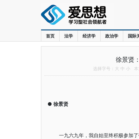
首页
法学
经济学
政治学
国际
徐景贤：
选择字号：
大
中
小
本文
●
徐景贤
一九六九年，我自始至终积极参加了