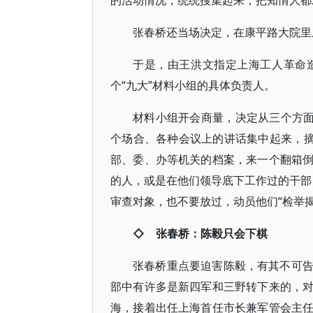
的活动情况，统统搜集起来，把知情人都
张春桥还当场决定，在康平路大院里
于是，由王洪文指定上海工人革命
个“九大”材料小组的具体负责人。
材料小组开会商量，决定从三个方面
个场合、各种会议上的讲话集中起来，摘
部、委、办等机关的档案，来一个翻箱
的人，或是在他们领导底下工作过的干部，
审查对象，也不要放过，动员他们“检举揭
◇ 张春桥：陈毅只会下棋
张春桥重点要迫害陈毅，有其不可
部中有许多是新四军和三野转下来的，
海，接着出任上海首任市长兼军管会主