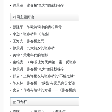
徐景贤：张春桥“九大”整陈毅秘辛
相同主题阅读
颜廷平：陈毅诗词中的青松风骨
李逊：张春桥和《有感》
王海光：张春桥之死
徐景贤：九大前夕的张春桥
黄钟：荒唐年代的缩影
秦维宪：30年前上海民间第一案：反张春桥的胡守钧集团
徐景贤：张春桥“九大”整陈毅秘辛
舒云：上将许世友与张春桥的“不解之缘”
陈东林：张春桥：“叛徒”与党员身份之谜
史云：作者与编辑的对话——《张春桥姚文元实传》代前言
热门专栏
秦晖
陈行之
郑永年