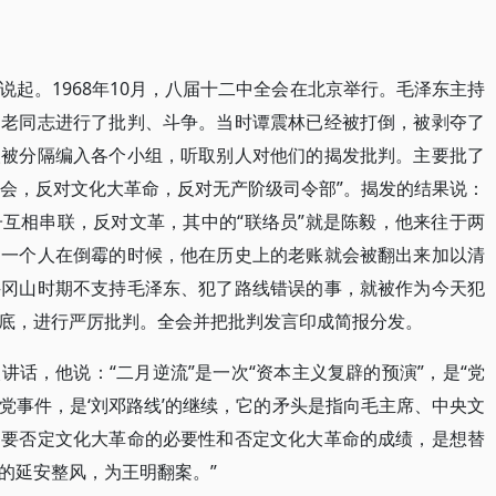
起。1968年10月，八届十二中全会在北京举行。毛泽东主持
”的老同志进行了批判、斗争。当时谭震林已经被打倒，被剥夺了
人被分隔编入各个小组，听取别人对他们的揭发批判。主要批了
全会，反对文化大革命，反对无产阶级司令部”。揭发的结果说：
互相串联，反对文革，其中的“联络员”就是陈毅，他来往于两
，一个人在倒霉的时候，他在历史上的老账就会被翻出来加以清
井冈山时期不支持毛泽东、犯了路线错误的事，就被作为今天犯
底，进行严厉批判。全会并把批判发言印成简报分发。
话，他说：“二月逆流”是一次“资本主义复辟的预演”，是“党
党事件，是‘刘邓路线’的继续，它的矛头是指向毛主席、中央文
是要否定文化大革命的必要性和否定文化大革命的成绩，是想替
的延安整风，为王明翻案。”