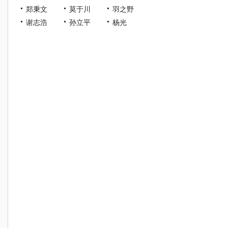
郑秉文
莫于川
羽之野
谢志浩
孙立平
杨光