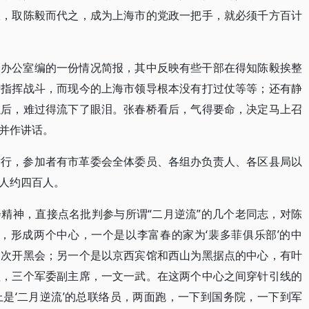
跟，取陈毅而代之，成为上海市的党政一把手，就必须千方百计
会办公室编的一份情况简报，其中反映有些干部在得知陈毅挨整
于指挥战斗，而现今的上海市领导根本没有打过仗等等；还有静
以后，难过得流下了眼泪。张春桥看后，气得要命，决定马上召
并作讲话。
举行，参加者有市革委会全体委员、各组办负责人、各区县局以
人约四百人。
精神，直接点名批判参与所谓“二月逆流”的几个老同志，对陈
，形成两个中心，一个是以李富春的家为‘裴多菲俱乐部’的中
多次开黑会；另一个是以京西宾馆和西山为黑据点的中心，有叶
理，三个军委副主席，一文一武。在这两个中心之间穿针引线的
是‘二月逆流’的总联络员，两面跑，一下到国务院，一下到军