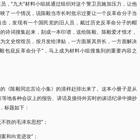
员，“九大”材料小组就通过组织对这个警卫员施加压力，让他
反映了一个情况，说陈毅当市长时批示过要让一个反革命分子当
踪追击，发现有一个国民党的旧人员，戴过历史反革命分子的帽
写的诗词搜集起来，刻成一本印谱，送给陈毅。陈毅爱才惜才，
他为文史馆馆员，按月发给津贴，一方面展其所长，一方面解决
陈毅包庇反革命分子”，马上成为材料小组搜集到的重要内容之
页的《陈毅同志言论小集》的清样赶排出来了。这本小册子是从
、北京等地各种会议上的报告、讲话及接待外宾时的谈话纪录中摘抄
，标题如下：
无不胜的毛泽东思想”；
翻案和向党进攻”；