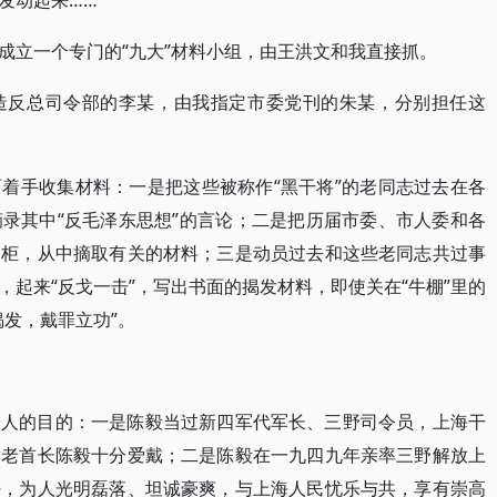
发动起来……”
成立一个专门的“九大”材料小组，由王洪文和我直接抓。
造反总司令部的李某，由我指定市委党刊的朱某，分别担任这
着手收集材料：一是把这些被称作“黑干将”的老同志过去在各
录其中“反毛泽东思想”的言论；二是把历届市委、市人委和各
倒柜，从中摘取有关的材料；三是动员过去和这些老同志共过事
起来“反戈一击”，写出书面的揭发材料，即使关在“牛棚”里的
发，戴罪立功”。
告人的目的：一是陈毅当过新四军代军长、三野司令员，上海干
对老首长陈毅十分爱戴；二是陈毅在一九四九年亲率三野解放上
任，为人光明磊落、坦诚豪爽，与上海人民忧乐与共，享有崇高