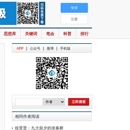
登录
注册
思想库
关键词
笔会
科普
排行
|
|
|
APP
公众号
微博
手机版
相同作者阅读
徐景贤：九大前夕的张春桥