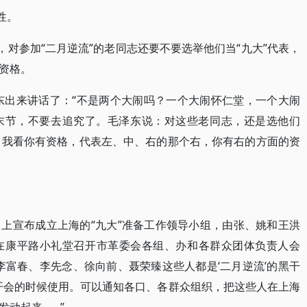
性。
，对参加“二月逆流”的老同志还要不要选举他们当“九大”代表，
资格。
泽东出来讲话了：“不是两个大闹吗？一个大闹怀仁堂，一个大闹
枝末节，不要去追究了。毛泽东说：对这些老同志，还是选他们
格，我看你有资格，代表左、中、右的那个右，你有右的方面的资
上宣布成立上海的“九大”准备工作领导小组，由张、姚和王洪
在康平路小礼堂召开市革委会各组、办和各群众团体负责人会
李富春、李先念、徐向前、聂荣臻这些人都是‘二月逆流’的黑干
’开会的时候使用。可以通知各口、各群众组织，把这些人在上海