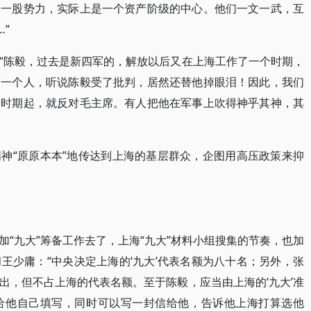
是一股势力，实际上是一个资产阶级的中心。他们一文一武，互
”
“陈毅，过去是新四军的，解放以后又在上海工作了一个时期，
有一个人，听说陈毅受了批判，居然还替他掉眼泪！因此，我们
山时期起，就反对毛主席。有人把他在军事上吹得神乎其神，其
神“原原本本”地传达到上海的基层群众，企图用高压政策来抑
“九大”筹备工作去了，上海“九大”材料小组搜集的节奏，也加
王少庸：“中央决定上海的‘九大’代表名额为八十名；另外，张
出，但不占上海的代表名额。至于陈毅，应当由上海的‘九大’准
给他自己填写，同时可以写一封信给他，告诉他上海打算选他