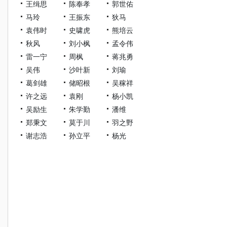
王缉思
陈奉孝
郭世佑
马玲
王振东
狄马
袁伟时
史啸虎
熊培云
秋风
刘小枫
孟令伟
雷一宁
周枫
蒋兆勇
吴伟
沙叶新
刘瑜
葛剑雄
储昭根
吴稼祥
许之远
袁刚
杨小凯
吴励生
朱学勤
潘维
郑秉文
莫于川
羽之野
谢志浩
孙立平
杨光