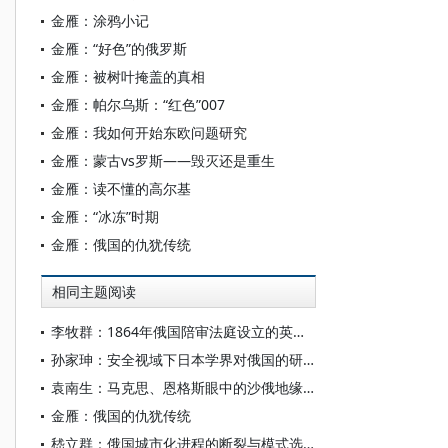
金雁：涂鸦小记
金雁：“好色”的俄罗斯
金雁：被树叶掩盖的真相
金雁：帕尔乌斯：“红色”007
金雁：我如何开始东欧问题研究
金雁：蒙古vs罗斯——毁灭还是重生
金雁：读不懂的高尔基
金雁：“冰冻”时期
金雁：俄国的仇犹传统
相同主题阅读
李牧群：1864年俄国陪审法庭设立的英法参照与制度创新
孙家珅：安全视域下日本学界对俄国的研究（1868-1945）
袁南生：马克思、恩格斯眼中的沙俄地缘战略
金雁：俄国的仇犹传统
嵇立群：俄国城市化进程的断裂与模式选择的相关性