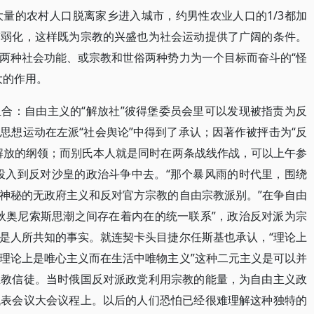
大量的农村人口脱离家乡进入城市，约男性农业人口的1/3都加
带弱化，这样既为宗教的兴盛也为社会运动提供了广阔的条件。
两种社会功能、或宗教和世俗两种势力为一个目标而奋斗的“怪
大的作用。
合：自由主义的“解放社”彼得堡委员会里可以发现被指责为反
思想运动在左派“社会舆论”中得到了承认；因著作被抨击为“反
解放的纲领；而别氏本人就是同时在两条战线作战，可以上午参
投入到反对沙皇的政治斗争中去。“那个暴风雨的时代里，围绕
神秘的无政府主义和反对官方宗教的自由宗教派别。”在争自由
狄奥尼索斯思潮之间存在着内在的统一联系”，政治反对派为宗
是人所共知的事实。就连契卡头目捷尔任斯基也承认，“理论上
理论上是唯心主义而在生活中唯物主义”这种二元主义是可以并
主教信徒。当时俄国反对派政党利用宗教的能量，为自由主义政
代表会议大会议程上。以后的人们恐怕已经很难理解这种独特的