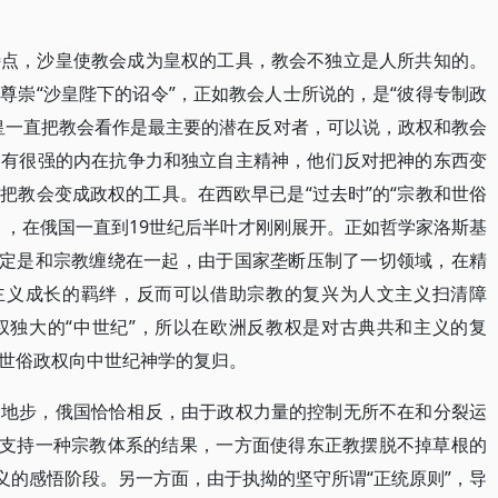
特点，沙皇使教会成为皇权的工具，教会不独立是人所共知的。
尊崇“沙皇陛下的诏令”，正如教会人士所说的，是“彼得专制政
皇一直把教会看作是最主要的潜在反对者，可以说，政权和教会
部有很强的内在抗争力和独立自主精神，他们反对把神的东西变
把教会变成政权的工具。在西欧早已是“过去时”的“宗教和世俗
），在俄国一直到19世纪后半叶才刚刚展开。正如哲学家洛斯基
必定是和宗教缠绕在一起，由于国家垄断压制了一切领域，在精
文主义成长的羁绊，反而可以借助宗教的复兴为人文主义扫清障
权独大的“中世纪”，所以在欧洲反教权是对古典共和主义的复
世俗政权向中世纪神学的复归。
的地步，俄国恰恰相反，由于政权力量的控制无所不在和分裂运
行支持一种宗教体系的结果，一方面使得东正教摆脱不掉草根的
义的感悟阶段。另一方面，由于执拗的坚守所谓“正统原则”，导