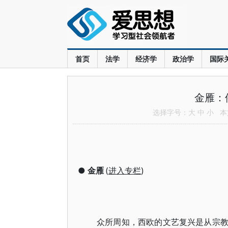
首页
法学
经济学
政治学
国际
金雁：
选择字号：
大
中
小
本文
●
金雁
(
进入专栏
)
众所周知，西欧的文艺复兴是从宗