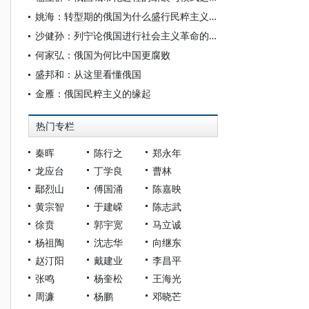
姚海：转型期的俄国为什么盛行民粹主义？
沙健孙：列宁论俄国进行社会主义革命的时代和社会历史条件——《论我国革命--评尼·苏汉诺夫的札记》研读
何家弘：俄国为何比中国更腐败
盛邦和：从这里看懂俄国
金雁：俄国民粹主义的缘起
热门专栏
秦晖
陈行之
郑永年
龙应台
丁学良
曹林
鄢烈山
傅国涌
陈嘉映
黄宗智
于建嵘
陈志武
徐贲
郭宇宽
马立诚
杨祖陶
沈志华
向继东
赵汀阳
戴建业
李昌平
张鸣
杨奎松
王海光
周濂
杨鹏
邓晓芒