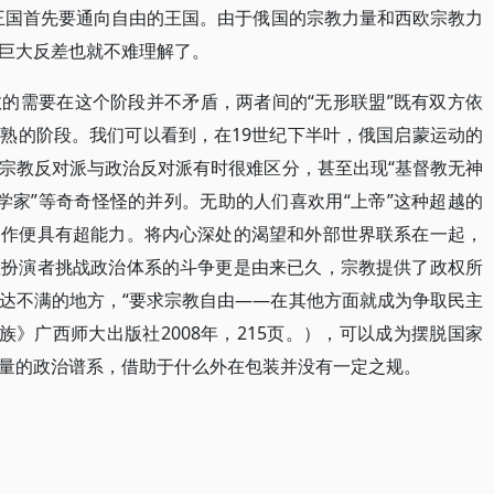
王国首先要通向自由的王国。由于俄国的宗教力量和西欧宗教力
巨大反差也就不难理解了。
的需要在这个阶段并不矛盾，两者间的“无形联盟”既有双方依
熟的阶段。我们可以看到，在19世纪下半叶，俄国启蒙运动的
宗教反对派与政治反对派有时很难区分，甚至出现“基督教无神
神学家”等奇奇怪怪的并列。无助的人们喜欢用“上帝”这种超越的
合作便具有超能力。将内心深处的渴望和外部世界联系在一起，
教扮演者挑战政治体系的斗争更是由来已久，宗教提供了政权所
达不满的地方，“要求宗教自由——在其他方面就成为争取民主
族》广西师大出版社2008年，215页。），可以成为摆脱国家
量的政治谱系，借助于什么外在包装并没有一定之规。