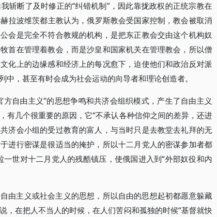
我斩断了及时修正的“纠错机制”，因此靠拢政权的正统宗教在
尼·赫拉波维茨都主教认为，俄罗斯教会受国家控制，教会被取消
教公会是完全不符合教规的机构，是把东正教会交由这个机构奴
是牧首在管理着教会，而是沙皇和国家机关在管理教会，所以僧
、文化上的边缘感和经济上的每况愈下，迫使他们和政治反对派
列中，甚至有时会成为社会运动的向导者和理论创造者。
官方自由主义”的思想争鸣和共济会组织模式，产生了自由主义
，有几个很重要的原因，它“不承认各种信仰之间的差异，还进
入共济会小组的受过教育的富人，与当时只是去教堂去礼拜的无
对于进行密谋是很适当的掩护，所以十二月党人的密谋参加者都
拉一世对十二月党人的残酷镇压，使俄国进入到“外部奴役和内
于自由主义或社会主义的思想，所以自由的思想起初都愿意躲藏
说，在把人不当人的时候，在人们苦闷和孤独的时候“基督就快