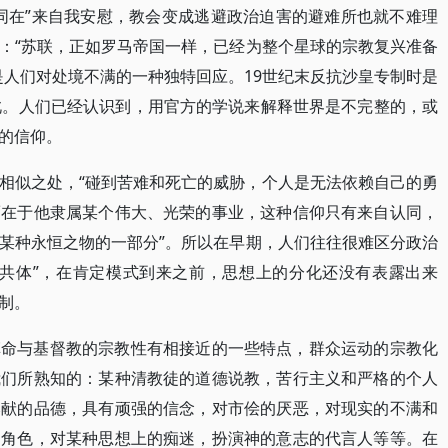
同在”来自我安慰，教会变成逃避政治迫害的避难所也就不难理
：“苏联，正如罗马帝国一样，已经为整个星球的宗教复兴准备
是人们对处境不满的一种独特回应。19世纪末反抗沙皇专制时是
此。人们已经认识到，用官方的学说来解释世界是不完整的，或
的信仰。
相似之处，“碰到苦难和死亡的威胁，个人是无法依赖自己的勇
而在于他隶属某个伟大、光荣的事业，这种信仰只有来自认同，
某种永恒之物的一部分”。所以在早期，人们往往很难区分政治
雌共体”，在肯定模式到来之前，思想上的分化还没有表露出来
制。
革命与基督教的宗教性有相接近的一些特点，群众运动的宗教化
我们所熟知的：某种清教徒的道德说教，苦行主义和严格的个人
奉献的品德，具有顽强的信念，对市侩的厌恶，对现实的不满和
的角色，对某种思想上的痴迷，扮演神的意志的代言人等等。在