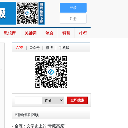
登录
注册
思想库
关键词
笔会
科普
排行
|
|
|
APP
公众号
微博
手机版
相同作者阅读
金雁：文学史上的“青藏高原”