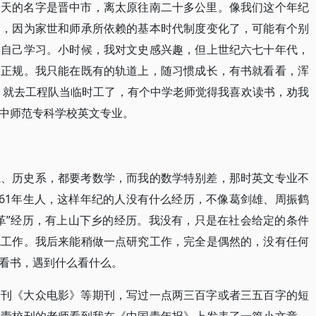
今天的名字是晋中市，离太原往南二十多公里。像我们这个年纪
多，因为家世和师承所依赖的基本时代制度变化了，可能有个别
靠自己学习。小时候，我对文史感兴趣，但上世纪六七十年代，
不正规。我只能在既有的轨道上，随习惯成长，有书就看看，浑
学，就去工程队当临时工了，有个中学老师觉得我喜欢读书，劝我
中师范专科学校英文专业。
系、历史系，都要考数学，而我的数学特别差，那时英文专业不
961年生人，这样年纪的人没有什么经历，不像葛剑雄、周振鹤
革”经历，有上山下乡的经历。我没有，只是在社会给定的条件
就工作。我后来能稍做一点研究工作，完全是偶然的，没有任何
看书，遇到什么看什么。
副刊《大众电影》等期刊，写过一点两三百字或者三五百字的短