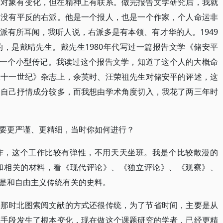
后对象有变化，但在精神上有联系。做完报告文学研究后，我就
个没有平反的右派。他是一个报人，也是一个作家，个人命运非
派有所耳闻，我听人说，右派多是有本领、有才华的人。1949
，是戴晴先生。戴先生1980年代写过一篇报告文学《储安平
的一个小型传记。我读过这个报告文学，知道了这个人的大概命
二十一世纪》杂志上，余英时、汪荣祖先生对储安平的评述，这
家自己抒情成分较多，而我想由学术角度切入，我花了两三年时
要更严谨、更精细，当时你如何进行？
作，这个工作比较有弹性，不用天天坐班。我是个比较散漫的
和相关的材料，看《现代评论》、《独立评论》、《观察》、
是和自由主义传统有关的史料。
。那时北图索阅文献的方式还很传统，为了节省时间，主要是从
究手段发生了根本变化，现在做这个课题研究的学者，已经更精