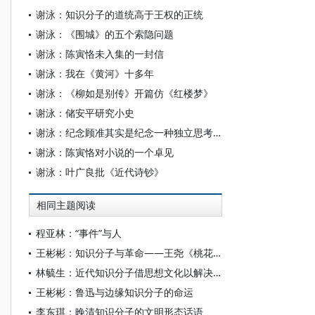
谢泳：知识分子的道统高于王权的正统
谢泳：《围城》的五个索隐问题
谢泳：陈寅恪未入集的一封信
谢泳：我在《黄河》十多年
谢泳：《柳如是别传》开篇仿《红楼梦》
谢泳：储安平研究小史
谢泳：纪念顾准其实是纪念一种独立思考精神
谢泳：陈寅恪对小说的一个卓见
谢泳：叶广良批《近代诗钞》
相同主题阅读
程亚林：“事件”与人
王彬彬：知识分子与革命——王尧《桃花坞》论略
林毓生：近代知识分子借思想文化以解决问题的途径
王彬彬：鲁迅与边缘知识分子的命运
李东琪：晚清知识分子的文明形态话语