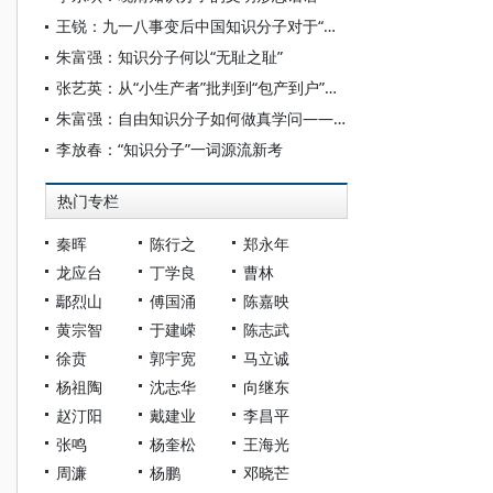
王锐：九一八事变后中国知识分子对于“现代化”的构思——《申报月刊》的相关讨论及其回响
朱富强：知识分子何以“无耻之耻”
张艺英：从“小生产者”批判到“包产到户”政策出台——兼论知识分子的历史观念对政策制定的影响
朱富强：自由知识分子如何做真学问——兼论现代经济学人的知识要求
李放春：“知识分子”一词源流新考
热门专栏
秦晖
陈行之
郑永年
龙应台
丁学良
曹林
鄢烈山
傅国涌
陈嘉映
黄宗智
于建嵘
陈志武
徐贲
郭宇宽
马立诚
杨祖陶
沈志华
向继东
赵汀阳
戴建业
李昌平
张鸣
杨奎松
王海光
周濂
杨鹏
邓晓芒