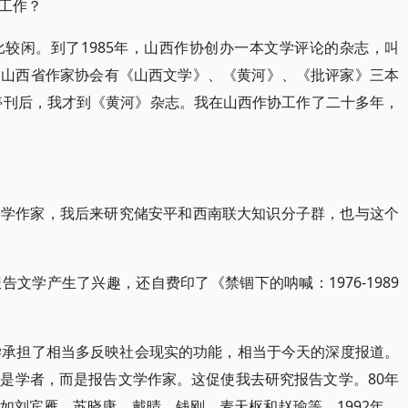
工作？
较闲。到了1985年，山西作协创办一本文学评论的杂志，叫
。山西省作家协会有《山西文学》、《黄河》、《批评家》三本
志停刊后，我才到《黄河》杂志。我在山西作协工作了二十多年，
文学作家，我后来研究储安平和西南联大知识分子群，也与这个
文学产生了兴趣，还自费印了《禁锢下的呐喊：1976-1989
学承担了相当多反映社会现实的功能，相当于今天的深度报道。
是学者，而是报告文学作家。这促使我去研究报告文学。80年
如刘宾雁、苏晓康、戴晴、钱刚、麦天枢和赵瑜等。1992年，