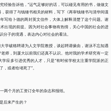
研究经验告诉他，“运气足够好的话，可以碰见有用的书，做做文
料，获得了与钱锺书相关的材料，写下《再审钱锺书与清华间谍
当年写给卜德的两封英文信件，大体上解释清楚了这个问题。谢
学术出现的前提。因为对社会事物有热情，关心中国的社会的进
识分子的境遇，表达内心对社会的看法。
厦门大学破格聘请为人文学院教授，谈起聘请缘由，谢泳不忘知遇
宁老师，到厦大以前我们还真不认识。他对我的学术研究有一定
大学应多引进优秀的人才，只是“有时候学校太注重学院派的正
了，或者给堵死了”。
出一两个月的工资订全年的杂志和报纸。
是后来产生的？