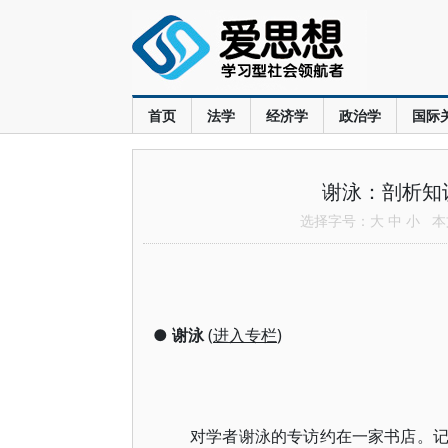
首页
法学
经济学
政治学
国际
谢泳：剖析知
选择字号：
大
中
小
本文
●
谢泳
(
进入专栏
)
对学者谢泳的专访约在一家书店。