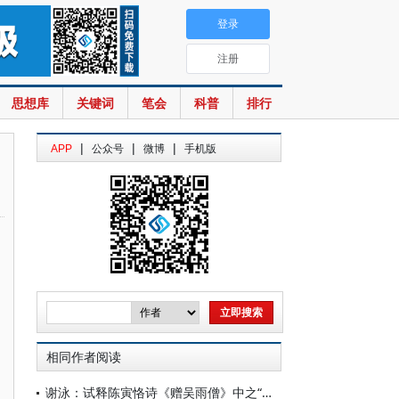
登录
注册
思想库
关键词
笔会
科普
排行
|
|
|
APP
公众号
微博
手机版
相同作者阅读
谢泳：试释陈寅恪诗《赠吴雨僧》中之“讵公”