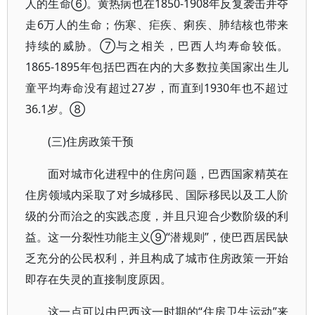
人的生命⑥。黄热病也在1850-1908年反复袭击并夺
走6万人的生命；伤寒、疟疾、痢疾、肺结核也带来
持续的威胁。⑦与之相关，巴西人均寿命较低。
1865-1895年包括巴西在内的大多数拉美国家出生儿
童平均寿命没有超过27岁，而直到1930年也不超过
36.1岁。⑧
(三)住房政策干预
面对城市化进程中的住房问题，巴西国家精英在
住房领域内采取了对乡城移民、国际移民以及工人阶
级的分而治之的实践态度，并且只迎合少数阶级的利
益。这一分裂性功能主义⑨“潜规则”，使巴西居民缺
乏充分的公民权利，并且构成了城市住房政策一开始
即存在失灵的直接制度原因。
这一点可以由巴西这一时期的“住房卫生运动”来