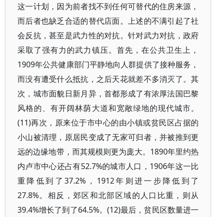
这一计划，因为前者找不到任何可替代的住房来源，
而后者也缺乏合适的替代店面。上述的不满引起了社
会反抗，甚至是武力性的对抗。针对武力对抗，政府
采取了强有力的武力镇压。首先，在公共卫生上，
1909年公共健康部门平静地向人群提供了接种服务，
而没有遭受什么抵抗，之后天花就差不多消灭了。其
次，城市面貌日新月异，首都形成了有浓厚法国巴黎
风格的、有开阔林荫大道和宽敞绿地的现代城市。
(11)再次，原来位于市中心的由小镇或贫民区占据的
小山被清理，原居民变成了无家可归者，并被推到更
远的边缘地带，而其规模则更为庞大。1890年里约热
内卢市中心还占有52.7%的城市人口，1906年这一比
重降低到了37.2%，1912年则进一步降低到了
27.8%。相反，郊区和北部区域的人口比重，则从
39.4%增长了到了64.5%。(12)最后，贫民区数量进一