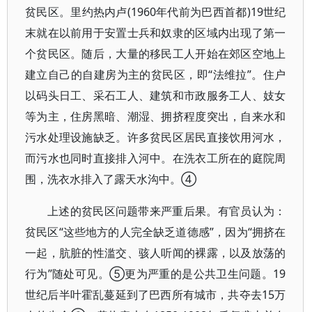
贫民区。里约热内卢(1960年代前为巴西首都)19世纪
末就在以前用于安置士兵和奴隶的区域内出现了第一
个贫民区。随后，大量的移民工人开始在郊区空地上
建立自己的自建房为主的贫民区，即“法维拉”。住户
以码头日工、采石工人、建筑和市政服务工人、妓女
等为主，住房黑暗、潮湿、拥挤程度突出，自来水和
污水处理设施缺乏。许多贫民区居民直接饮用河水，
而污水也同时直接排入河中。在洗衣工所在的庭院周
围，洗衣水排入了露天水沟中。④
上述的贫民区问题带来严重后果。有官员认为：
贫民区“这些地方的人完全缺乏道德感”，因为“拥挤在
一起，肮脏的性滥交、骇人听闻的裸露，以及放荡的
行为”随处可见。⑤更为严重的是公共卫生问题。19
世纪后半叶霍乱蔓延到了巴西所有城市，共夺去15万