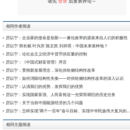
请先
登录
后发表评论～
评论
相同作者阅读
厉以宁：企业家的使命是创新——兼论效率的源泉来自人们的积极性
厉以宁 韩长赋 叶兴庆 陈文胜 刘祥琪：中国未来谁种地？
厉以宁：论社会主义经济中货币供应量的控制
厉以宁：《中国式财富管理》序言
厉以宁：贯彻新发展理念，深化供给侧结构性改革
厉以宁：如何消除结构性失衡——对供给侧结构性改革的深入认识
厉以宁：认清我们的优势，发挥我们的优势
厉以宁：实现国家富强、人民富裕这一光荣而艰巨的历史任务
厉以宁：关于当前中国能源经济的几个问题
厉以宁：怎样实现“两个一百年”奋斗目标、实现中华民族伟大复兴的中国梦？
相同主题阅读