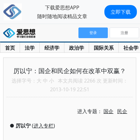
下载爱思想APP
立即下载
随时随地阅读精品文章
登录
注册
首页
法学
经济学
政治学
国际关系
社会学
厉以宁：国企和民企如何在改革中双赢？
选择字号：
大
中
小
本文共阅读 2266 次 更新时间：
2013-10-19 22:51
进入专题：
国企
民企
●
厉以宁
(
进入专栏
)