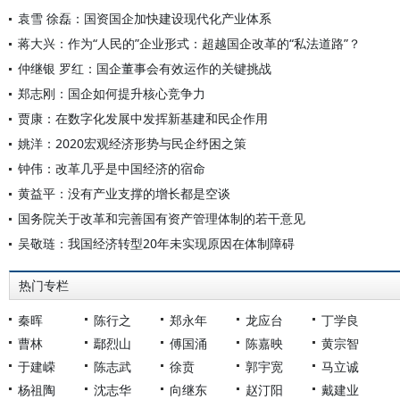
袁雪 徐磊：国资国企加快建设现代化产业体系
蒋大兴：作为“人民的”企业形式：超越国企改革的“私法道路”？
仲继银 罗红：国企董事会有效运作的关键挑战
郑志刚：国企如何提升核心竞争力
贾康：在数字化发展中发挥新基建和民企作用
姚洋：2020宏观经济形势与民企纾困之策
钟伟：改革几乎是中国经济的宿命
黄益平：没有产业支撑的增长都是空谈
国务院关于改革和完善国有资产管理体制的若干意见
吴敬琏：我国经济转型20年未实现原因在体制障碍
热门专栏
秦晖
陈行之
郑永年
龙应台
丁学良
曹林
鄢烈山
傅国涌
陈嘉映
黄宗智
于建嵘
陈志武
徐贲
郭宇宽
马立诚
杨祖陶
沈志华
向继东
赵汀阳
戴建业