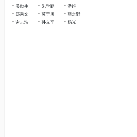
吴励生
朱学勤
潘维
郑秉文
莫于川
羽之野
谢志浩
孙立平
杨光