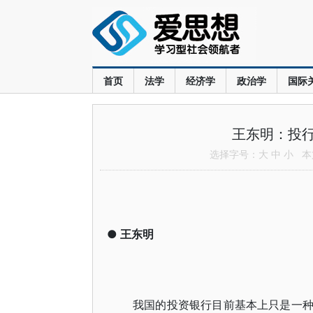
首页
法学
经济学
政治学
国际
王东明：投
选择字号：
大
中
小
本文
●
王东明
我国的投资银行目前基本上只是一