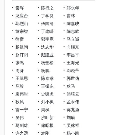
秦晖
陈行之
郑永年
龙应台
丁学良
曹林
鄢烈山
傅国涌
陈嘉映
黄宗智
于建嵘
陈志武
徐贲
郭宇宽
马立诚
杨祖陶
沈志华
向继东
赵汀阳
戴建业
李昌平
张鸣
杨奎松
王海光
周濂
杨鹏
邓晓芒
王缉思
陈奉孝
郭世佑
马玲
王振东
狄马
袁伟时
史啸虎
熊培云
秋风
刘小枫
孟令伟
雷一宁
周枫
蒋兆勇
吴伟
沙叶新
刘瑜
葛剑雄
储昭根
吴稼祥
许之远
袁刚
杨小凯