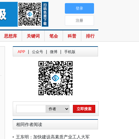
登录
注册
思想库
关键词
笔会
科普
排行
|
|
|
APP
公众号
微博
手机版
相同作者阅读
王东明：加快建设高素质产业工人大军