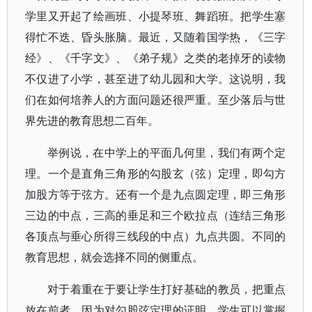
学里又开起了绘画班、小提琴班、舞蹈班。把学生塞
得忙不迭、昏头胀脑。最近，又随着国学热，《三字
经》、《千字文》、《弟子规》之类的老掉牙的读物
不仅进了小学，甚至进了幼儿园和大学。这说明，我
们在如何培养人的方面问题还很严重。至少落后与世
界先进的教育思想二百年。
举例说，在中学上的平面几何里，我们有两个定
理。一个是直角三角形的勾股玄（弦）定理，即勾方
加股方等于弦方。还有一个是九点圆定理，即三角形
三边的中点，三高的垂足和三个欧拉点（连结三角形
各顶点与垂心所得三线段的中点）九点共圆。不同的
教育思想，就会选择不同的侧重点。
对于着重在于要让学生打好基础的教员，把重点
放在前者，因为对勾股弦定理的证明，学生可以掌握