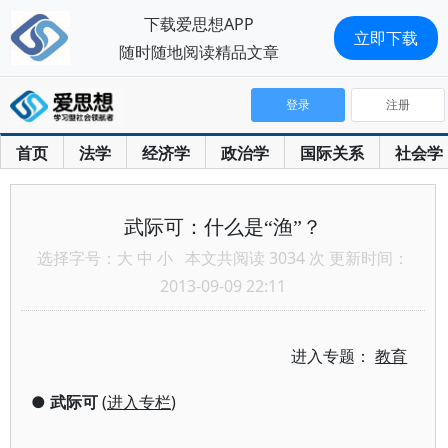
下载爱思想APP
立即下载
随时随地阅读精品文章
登录
注册
首页
法学
经济学
政治学
国际关系
社会学
武际可：什么是“渔”？
选择字号：
大
中
小
本文共阅读 3034 次 更新时间：
2013-09-09 22:11
进入专题：
教育
●
武际可
(
进入专栏
)