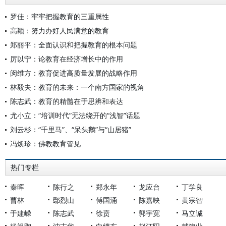
罗佳：牢牢把握教育的三重属性
高颖：努力办好人民满意的教育
郑丽平：全面认识和把握教育的根本问题
厉以宁：论教育在经济增长中的作用
闵维方：教育促进高质量发展的战略作用
林毅夫：教育的未来：一个南方国家的视角
陈志武：教育的精髓在于思辨和表达
尤小立：“培训时代”无法绕开的“浅智”话题
刘云杉：“千里马”、“呆头鹅”与“山居猪”
冯焕珍：佛教教育管见
热门专栏
秦晖
陈行之
郑永年
龙应台
丁学良
曹林
鄢烈山
傅国涌
陈嘉映
黄宗智
于建嵘
陈志武
徐贲
郭宇宽
马立诚