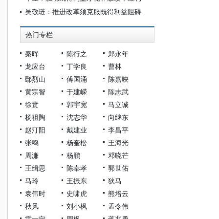
吴敬琏：推进改革须克服既得利益阻碍
热门专栏
秦晖
陈行之
郑永年
龙应台
丁学良
曹林
鄢烈山
傅国涌
陈嘉映
黄宗智
于建嵘
陈志武
徐贲
郭宇宽
马立诚
杨祖陶
沈志华
向继东
赵汀阳
戴建业
李昌平
张鸣
杨奎松
王海光
周濂
杨鹏
邓晓芒
王缉思
陈奉孝
郭世佑
马玲
王振东
狄马
袁伟时
史啸虎
熊培云
秋风
刘小枫
孟令伟
雷一宁
周枫
蒋兆勇