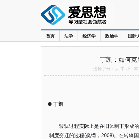
首页
法学
经济学
政治学
国际
丁凯：如何克
选择字号：
大
中
小
本文
●
丁凯
转轨过程实际上是在旧体制下形成
制度变迁的过程(樊纲，2008)。在转