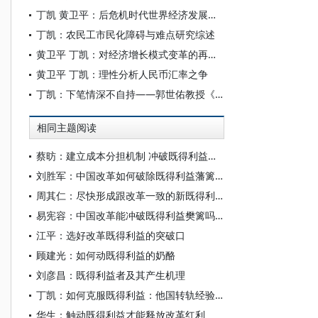
丁凯 黄卫平：后危机时代世界经济发展格局的不确定性
丁凯：农民工市民化障碍与难点研究综述
黄卫平 丁凯：对经济增长模式变革的再思考
黄卫平 丁凯：理性分析人民币汇率之争
丁凯：下笔情深不自持——郭世佑教授《史源法流》摭拾
相同主题阅读
蔡昉：建立成本分担机制 冲破既得利益藩篱
刘胜军：中国改革如何破除既得利益藩篱？
周其仁：尽快形成跟改革一致的新既得利益 有效推进改革
易宪容：中国改革能冲破既得利益樊篱吗？
江平：选好改革既得利益的突破口
顾建光：如何动既得利益的奶酪
刘彦昌：既得利益者及其产生机理
丁凯：如何克服既得利益：他国转轨经验借鉴
华生：触动既得利益才能释放改革红利