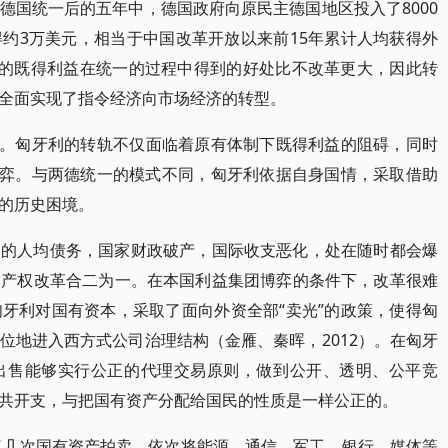
德国统一后的五年中，德国政府向原民主德国地区投入了8000
约3万美元，相当于中国改革开放以来前15年累计人均获得外
国的既得利益在统一的过程中得到的好处比不改革更大，因此转
全面实现了指令经济向市场经济的转型。
式。匈牙利的转轨不仅面临着原有体制下既得利益的阻碍，同时
博弈。与两德统一的模式不同，匈牙利依据自身国情，采取借助
的历史困境。
高的人均债务，国家财政破产，国际收支恶化，处在随时都会爆
和产权改革合二为一。在本国利益集团博弈的条件下，改革很难
牙利对国有资本，采取了面向外资全部“卖光”的政策，使得匈
位地进入西方式公司治理结构（金雁、秦晖，2012）。在匈牙
出售能够实行公正的代理交易原则，做到公开、透明、公平竞
共开支，与把国有资产分配给国民的性质是一样公正的。
动了几次国有资产拍卖，依次将能源、通信、军工、银行、媒体等