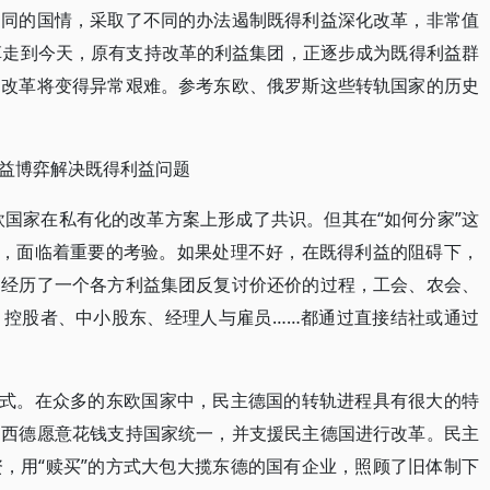
不同的国情，采取了不同的办法遏制既得利益深化改革，非常值
革走到今天，原有支持改革的利益集团，正逐步成为既得利益群
，改革将变得异常艰难。参考东欧、俄罗斯这些转轨国家的历史
益博弈解决既得利益问题
欧国家在私有化的改革方案上形成了共识。但其在“如何分家”这
”，面临着重要的考验。如果处理不好，在既得利益的阻碍下，
不经历了一个各方利益集团反复讨价还价的过程，工会、农会、
、控股者、中小股东、经理人与雇员……都通过直接结社或通过
方式。在众多的东欧国家中，民主德国的转轨进程具有很大的特
的西德愿意花钱支持国家统一，并支援民主德国进行改革。民主
，用“赎买”的方式大包大揽东德的国有企业，照顾了旧体制下