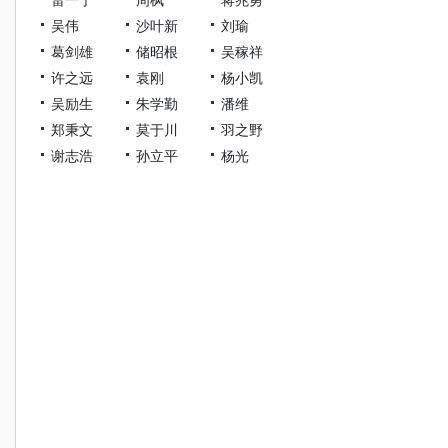
吴伟
沙叶新
刘瑜
葛剑雄
储昭根
吴稼祥
许之远
袁刚
杨小凯
吴励生
朱学勤
潘维
郑秉文
莫于川
羽之野
谢志浩
孙立平
杨光