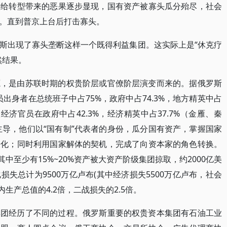
头给转型带来的恶果逐步显现，国有资产被寡头瓜分殆尽，社会
。直到普京上台后打击寡头。
斯出现了寡头垄断这样一个既得利益集团。这实际上是“休克疗
然结果。
源，是由苏联时期的权贵阶层或官僚阶层演变而来的。据俄罗斯
员出身者在总统班子中占75%，政府中占74.3%，地方精英中占
联经济官员在政府中占42.3%，经济精英中占37.7%（金雁、秦
主导，他们以“国有制”代表者的身份，瓜分国有资产，掌握国家
法化；同时利用国家解体的契机，完成了向资本家的角色转换。
其中至少有15%~20%资产被大资产阶级集团掠取，约2000亿美
失总计为9500万亿卢布(其中经济损失5500万亿卢布，社会
国内生产总值的4.2倍，二战损失的2.5倍。
集团经历了不同的过程。俄罗斯重要的权贵资本集团有石油工业