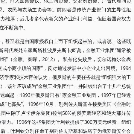
联盟、商人圆桌会议、俄工商协会、交易所协会、广告代理商协
盟、农民与农场主协会等。前四者是传统产业部门的主导性组
实力雄厚；后几者多代表新兴的产业部门利益。但随着国家权力
在不断集中。
持，甚至就是由国家授权自上而下组织起来的。或者说，这些既
莫斯科代表处专家斯塔杜波罗夫斯卡姬说，金融工业集团“通常被
织”（金雁、秦晖，2012）。私有化失败后，切尔诺梅尔金表
成小商小贩的国家”，反对通过发展中小企业走出困境。1994
济学家和技术官僚认为，俄罗斯的主要任务就是“组织强大的工
提出，该年应该成为“金融工业集团年”，并陆续出台了十几个总统
崛起：1993年俄罗斯只有1家金融工业集团，1997年已经近
成“七寡头”。1996年10月，别列佐夫斯基在接受美国《金融时
集团中除了卢卡伊尔集团)控制50%的俄罗斯经济和绝大部分传
潜力。1996年这些集团为叶利钦提供了300万美元经费，组织
之后，叶利钦分别任命了别列佐夫斯基和波塔宁为俄罗斯安全会