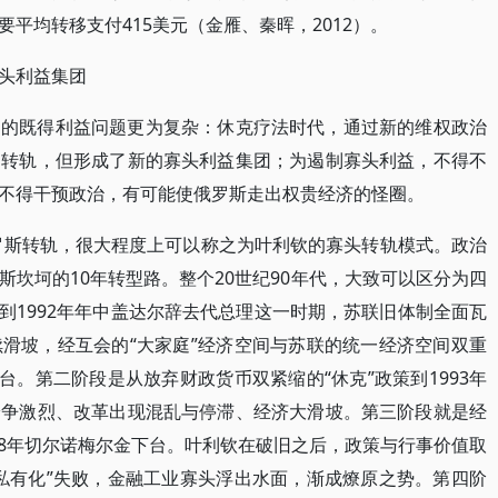
平均转移支付415美元（金雁、秦晖，2012）。
头利益集团
临的既得利益问题更为复杂：休克疗法时代，通过新的维权政治
的转轨，但形成了新的寡头利益集团；为遏制寡头利益，不得不
不得干预政治，有可能使俄罗斯走出权贵经济的怪圈。
俄罗斯转轨，很大程度上可以称之为叶利钦的寡头转轨模式。政治
坎坷的10年转型路。整个20世纪90年代，大致可以区分为四
”政变到1992年年中盖达尔辞去代总理这一时期，苏联旧体制全面瓦
滑坡，经互会的“大家庭”经济空间与苏联的统一经济空间双重
台。第二阶段是从放弃财政货币双紧缩的“休克”政策到1993年
纷争激烈、改革出现混乱与停滞、经济大滑坡。第三阶段就是经
998年切尔诺梅尔金下台。叶利钦在破旧之后，政策与行事价值取
私有化”失败，金融工业寡头浮出水面，渐成燎原之势。第四阶