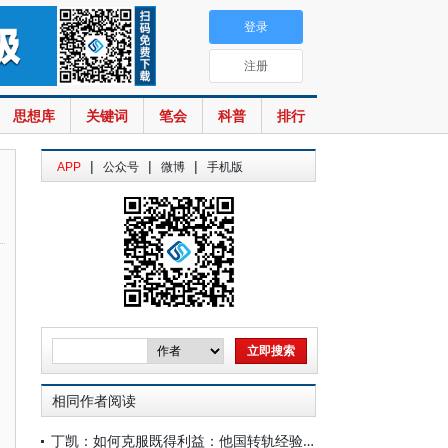
登录
注册
思想库
关键词
笔会
科普
排行
|
|
|
APP
公众号
微博
手机版
相同作者阅读
丁凯：如何克服既得利益：他国转轨经验借鉴