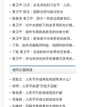
黄卫平 汪洋：从毛泽东到习近平：人民政协理论发展及实践探索
黄卫平 陈文：国家治理与政治安全
陈家喜 黄卫平：西方一些发达国家党纪监督的做法及其启示
黄卫平：论中央授权下的改革局部先行模式
黄卫平：国外长期执政政党的比较分析
黄卫平 陈文：新加坡与马来西亚的政局变化及其启示
丁凯：如何克服既得利益：他国转轨经验借鉴
丁凯 黄卫平：后危机时代世界经济发展格局的不确定性
黄卫平：对当前深化经济发展模式变革的再探讨
相同主题阅读
郑新立：人民币升值将给美国带来什么?
张明：人民币或遇“升值天花板”
鲁政委：人民币不贬值错觉应打破
范俊林：人民币升值过程或未结束
刘泰特：回顾克鲁格曼对中国的忠告