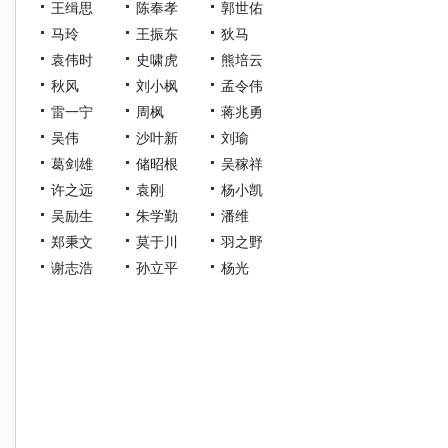
王缉思
陈奉孝
郭世佑
马玲
王振东
狄马
袁伟时
史啸虎
熊培云
秋风
刘小枫
孟令伟
雷一宁
周枫
蒋兆勇
吴伟
沙叶新
刘瑜
葛剑雄
储昭根
吴稼祥
许之远
袁刚
杨小凯
吴励生
朱学勤
潘维
郑秉文
莫于川
羽之野
谢志浩
孙立平
杨光