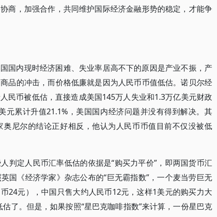
等协商，加强合作，共同维护国际经济金融形势的稳定，才能争
美国国内现时经济困难、失业率居高不下的原因是产业不振，产
口商品的冲击，而价格低廉就是因为人民币币值低估。诺贝尔经
民币被低估，直接造成美国145万人失业和1.3万亿美元财政
币对美元累计升值21.1%，美国国内经济问题并没有得到解决。其
家奥尼尔的结论正好相反，他认为人民币币值目前不仅没被低
人判定人民币汇率低估的依据是“购买力平价”，即两国货币汇
英国《经济学家》杂志公布的“巨无霸指数”，一个麦当劳巨无
民币24元），中国只售大约人民币12元，这样1美元的购买力大
低估了。但是，如果按照“星巴克咖啡指数”来计算，一份星巴克