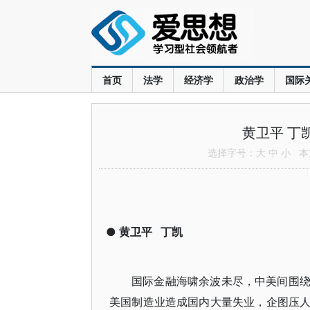
首页
法学
经济学
政治学
国际
黄卫平 丁
选择字号：
大
中
小
本文
●
黄卫平
丁凯
国际金融海啸余波未尽，中美间围
美国制造业造成国内大量失业，企图压