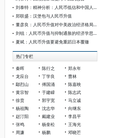
刘泰特：精神分析：人民币低估和中国人劳而不富
郑联盛：汉堡包与人民币升值
董彦良：人民币升值对中美政治经济格局的变化与影响
刘锐：人民币升值与抑制通胀的经济学思考
夏斌：人民币升值要避免重蹈日本覆辙
热门专栏
秦晖
陈行之
郑永年
龙应台
丁学良
曹林
鄢烈山
傅国涌
陈嘉映
黄宗智
于建嵘
陈志武
徐贲
郭宇宽
马立诚
杨祖陶
沈志华
向继东
赵汀阳
戴建业
李昌平
张鸣
杨奎松
王海光
周濂
杨鹏
邓晓芒