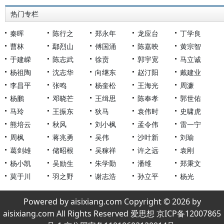
热门专栏
秦晖
陈行之
郑永年
龙应台
丁学良
曹林
鄢烈山
傅国涌
陈嘉映
黄宗智
于建嵘
陈志武
徐贲
郭宇宽
马立诚
杨祖陶
沈志华
向继东
赵汀阳
戴建业
李昌平
张鸣
杨奎松
王海光
周濂
杨鹏
邓晓芒
王缉思
陈奉孝
郭世佑
马玲
王振东
狄马
袁伟时
史啸虎
熊培云
秋风
刘小枫
孟令伟
雷一宁
周枫
蒋兆勇
吴伟
沙叶新
刘瑜
葛剑雄
储昭根
吴稼祥
许之远
袁刚
杨小凯
吴励生
朱学勤
潘维
郑秉文
莫于川
羽之野
谢志浩
孙立平
杨光
Powered by aisixiang.com Copyright © 2026 by
aisixiang.com All Rights Reserved 爱思想 京ICP备12007865