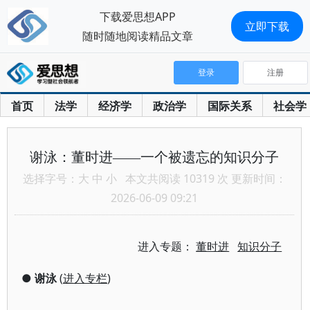
下载爱思想APP
立即下载
随时随地阅读精品文章
登录
注册
首页
法学
经济学
政治学
国际关系
社会学
谢泳：董时进——一个被遗忘的知识分子
选择字号：
大
中
小
本文共阅读 10319 次 更新时间：
2026-06-09 09:21
进入专题：
董时进
知识分子
●
谢泳
(
进入专栏
)