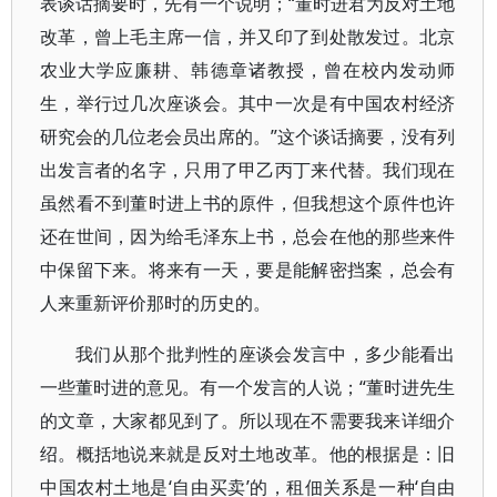
表谈话摘要时，先有一个说明；“董时进君为反对土地
改革，曾上毛主席一信，并又印了到处散发过。北京
农业大学应廉耕、韩德章诸教授，曾在校内发动师
生，举行过几次座谈会。其中一次是有中国农村经济
研究会的几位老会员出席的。”这个谈话摘要，没有列
出发言者的名字，只用了甲乙丙丁来代替。我们现在
虽然看不到董时进上书的原件，但我想这个原件也许
还在世间，因为给毛泽东上书，总会在他的那些来件
中保留下来。将来有一天，要是能解密挡案，总会有
人来重新评价那时的历史的。
我们从那个批判性的座谈会发言中，多少能看出
一些董时进的意见。有一个发言的人说；“董时进先生
的文章，大家都见到了。所以现在不需要我来详细介
绍。概括地说来就是反对土地改革。他的根据是：旧
中国农村土地是‘自由买卖’的，租佃关系是一种‘自由