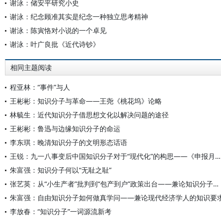
谢泳：储安平研究小史
谢泳：纪念顾准其实是纪念一种独立思考精神
谢泳：陈寅恪对小说的一个卓见
谢泳：叶广良批《近代诗钞》
相同主题阅读
程亚林：“事件”与人
王彬彬：知识分子与革命——王尧《桃花坞》论略
林毓生：近代知识分子借思想文化以解决问题的途径
王彬彬：鲁迅与边缘知识分子的命运
李东琪：晚清知识分子的文明形态话语
王锐：九一八事变后中国知识分子对于“现代化”的构思——《申报月刊》的相关讨论及其回响
朱富强：知识分子何以“无耻之耻”
张艺英：从“小生产者”批判到“包产到户”政策出台——兼论知识分子的历史观念对政策制定的影响
朱富强：自由知识分子如何做真学问——兼论现代经济学人的知识要
李放春：“知识分子”一词源流新考