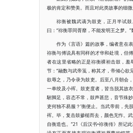
极的肯定和赞美。而且对此类故事的细微
祢衡被魏武谪为鼓吏，正月半试鼓
曰：“祢衡罪同胥靡，不能发明王之梦。”
作为《言语》篇的故事，编者意在
祢衡与傅说具有同样的才华和处境，但
者在这里省略的正是祢衡裸袒击鼓，羞
节：“融数与武帝笺，称其才，帝倾心欲
欲辱之，乃令录为鼓吏。后至八月朝会
一单绞及小裈。鼓吏度者，皆当脱其故
駙脚足，容态不常，鼓声甚悲，音节殊妙
吏何独不易服？’衡便止。当武帝前，先
裈。毕，复击鼓掺槌而去，颜色无怍。武
自衡造也。”21《后汉书•祢衡传》所记