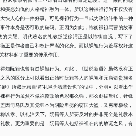
，但从故事的倾向上不难看出编者的肯定态度。这一倾向的核
驯和疾恶如仇的人格精神融为一体。所以这种裸袒行为不仅没有
，大快人心的一件好事。可见裸袒行为一旦成为政治斗争的一种
袒事件本身是否可取的砝码。正因为如此，祢衡裸袒骂曹的故事
傲的荣耀。明代著名的礼教叛逆徐渭正是以祢衡自况，写下了
祢衡正是作者自己和权奸严嵩的化身。而以裸袒行为羞辱权奸这
关材料起了重要的传承作用。
以得知阮籍也曾有过裸袒行为。对此，《世说新语》虽然没有正
诞之风的区分上可以看出正始时阮籍等人的裸袒和元康诸贵族名
任诞》所载阮籍自谓“礼岂为我辈设也”的话中，分明可以看出作
其裸袒行为虽然不像祢衡政治色彩那么强，那么剑拔弩张，针锋
。盖因司马氏及其党羽本为阴险卑劣的窃国大盗，又穷奢极欲，
号称以孝、以礼治天下。阮籍等人所要反对的并非完全是礼教本
假礼教。更为重要的是，阮籍等人包括裸袒在内的放诞之风，有