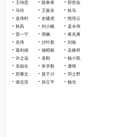
王缉思
陈奉孝
郭世佑
马玲
王振东
狄马
袁伟时
史啸虎
熊培云
秋风
刘小枫
孟令伟
雷一宁
周枫
蒋兆勇
吴伟
沙叶新
刘瑜
葛剑雄
储昭根
吴稼祥
许之远
袁刚
杨小凯
吴励生
朱学勤
潘维
郑秉文
莫于川
羽之野
谢志浩
孙立平
杨光