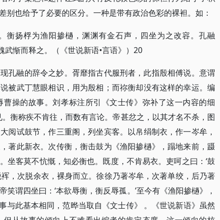
差别也给予了必要的区分。一种是带有政治色彩的裸袒。如：
。衡扬桴为渔阳掺檛，渊渊有金石声，四坐为之改容。孔融
魏武惭而释之。（《世说新语•言语》）20
表现孔融的辞令之妙。胥靡指古代服刑者，此指殷相傅说。意谓
傅说被武丁慧眼相识，用为殷相；而祢衡却没有这样的幸运。编
辱曹操的故事。刘孝标注所引《文士传》弥补了这一内容的细
见。衡称疾不肯往，而数有言论。帝甚忿之，以其才名不杀，图
，大阅试鼓节，作三重阁，列坐宾客。以帛绢制衣，作一岑牟，
衣，著此新衣。次传衡，衡击鼓为《渔阳掺檛》，蹋地来前，蹑
。坐客莫不忼慨，知必衡也。既度，不肯易衣。吏呵之曰：‘鼓
脱裈，次脱余衣，裸身而立。徐徐乃著岑牟，次著单绞，后乃著
帝笑谓四坐曰：‘本欲辱衡，衡反辱孤。’至今有《渔阳掺檛》，
此事与此基本相同，范晔当取自《文士传》 。《世说新语》虽然