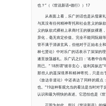
也？”（《世说新语•德行》）17
从表面上看，乐广的话也是从儒家
与其没有任何精神寄托和社会意义的纵
义的纵欲式裸袒上承商纣王的驱奴裸逐
异化，毫无肯定价值。完全不能同阮籍
管不满于清谈玄风，但他对于正始名士
林七贤论》中对乐广的话表示了深深的理
遂至放荡越礼。乐广讥之曰：‘名教中自
而已。” 18所谓“彼非玄心，徒利其纵
那些人的遥深境界和精神寄托，只是出
《放达非道论》中还表达了同样的观点
也。”19这种客观允当的看法是当时对
认识和最为明快的表述。它恐怕也是《世
正因为如此，所以《世说新语》的