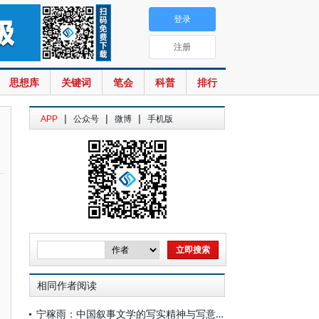
登录
注册
思想库
关键词
笔会
科普
排行
|
|
|
APP
公众号
微博
手机版
相同作者阅读
宁稼雨：中国叙事文学的写实精神与写意精神