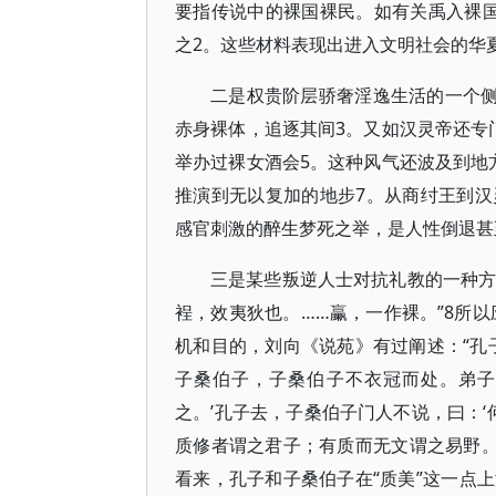
要指传说中的裸国裸民。如有关禹入裸
之2。这些材料表现出进入文明社会的华
二是权贵阶层骄奢淫逸生活的一个侧
赤身裸体，追逐其间3。又如汉灵帝还专
举办过裸女酒会5。这种风气还波及到地
推演到无以复加的地步7。从商纣王到
感官刺激的醉生梦死之举，是人性倒退甚
三是某些叛逆人士对抗礼教的一种方
裎，效夷狄也。……臝，一作裸。”8所以
机和目的，刘向《说苑》有过阐述：“孔
子桑伯子，子桑伯子不衣冠而处。弟子
之。’孔子去，子桑伯子门人不说，曰：‘
质修者谓之君子；有质而无文谓之易野。
看来，孔子和子桑伯子在“质美”这一点