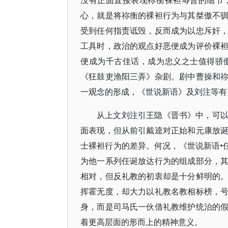
没有正面直接表现祢衡裸袒辱曹的细节
心，就是将祢衡的裸袒行为与其桀傲不
受到任何指责诋毁，反而成为以忠斥奸
工具时，政治的观点好恶便成为评价裸
便成为千古佳话，成为忠义之士值得骄
《狂鼓吏渔阳三弄》杂剧。剧中曹操和
一观念的形成，《世说新语》及刘注等有
从上文刘注引王隐《晋书》中，可
面表现，但从前引戴逵对正始和元康放
士裸袒行为的差异。何况，《世说新语•
为他一系列任诞放达行为的组成部分，
相对，但反礼教的初衷却是十分鲜明的
挥霍无度，却大力以礼教名教相标榜，
身，而是司马氏一伙借礼教维护统治的
着更高层面的形而上的精神意义。