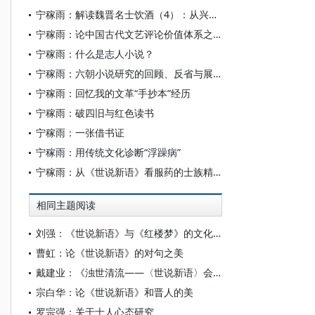
宁稼雨：解读魏晋名士饮酒（4）：从兴亡之兆到慢形之具
宁稼雨：论中国古代文艺评论价值体系之研究价值
宁稼雨：什么是志人小说？
宁稼雨：六朝小说研究的回顾、反省与展望
宁稼雨：回忆我的文革“手抄本”经历
宁稼雨：破四旧与红色读书
宁稼雨：一张借书证
宁稼雨：用传统文化诊断“浮躁病”
宁稼雨：从《世说新语》看服药的士族精神
相同主题阅读
刘强：《世说新语》与《红楼梦》的文化共性
曹虹：论《世说新语》的对句之美
戴建业：《浊世清流——〈世说新语〉会心录》导言
宗白华：论《世说新语》和晋人的美
罗宗强：关于士人心态研究