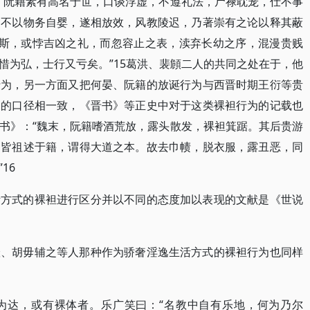
、阮籍素有高名于世，口谈浮虚，不遵礼法，尸禄耽宠，仕不事
，不以物务自婴，遂相放效，风教陵迟，乃著崇有之论以释其蔽
因斯，或悖吉凶之礼，而忽容止之表，渎弃长幼之序，混漫贵贱
惜为弘，士行又亏矣。”15葛洪、裴頠二人的共同之处在于，他
行为，另一方面又把何晏、阮籍的放诞行为与西晋时期王衍等贵
们的口径相一致，《晋书》等正史中对于这类裸袒行为的记载也
书》：“魏末，阮籍嗜酒荒放，露头散发，裸袒箕踞。其后贵游
，皆祖述于籍，谓得大道之本。故去巾帻，脱衣服，露丑恶，同
16
活方式的裸袒进行区分并以不同的态度加以表现的文献是《世说
澄、胡毋辅之等人那种作为骄奢淫逸生活方式的裸袒行为也同样
为达，或有裸体者。乐广笑曰：“名教中自有乐地，何为乃尔