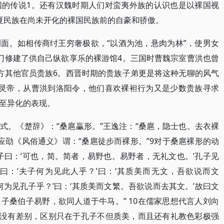
国的传说1。还有汉魏时期人们对蛮夷外族的认识也是以裸国视
夏民族在尚未开化的裸国民族前的自豪和骄傲。
面。如相传商纣王穷奢极欲，“以酒为池，悬肉为林”，使男女
门修建了供自己纵欲享乐的裸游馆4。三国时曹魏宗室曹洪也曾
方其他官员贵族6。西晋时期的贵族子弟更是将这种无聊的风气
汉灵帝，从曹洪到洛阳令，他们喜欢裸袒行为又是少数贵族寻求
至异化的表现。
式。《楚辞》：“桑扈臝形。”王逸注：“桑扈，隐士也。去衣裸
应劭《风俗通义》谓：“桑扈徒步而裸形。”9对于桑扈裸形的动
子曰：‘可也，简。简者，易野也。易野者，无礼文也。’孔子见
曰：‘夫子何为见此人乎？’曰：‘其质美而无文，吾欲说而文
何为见孔子乎？’曰：‘其质美而文繁。吾欲说而去其文。’故曰文
子桑伯子易野，欲同人道于牛马。” 10在儒家思想代言人刘向
上没有差别，区别只在于孔子不但质美，而且还有礼教色彩极强