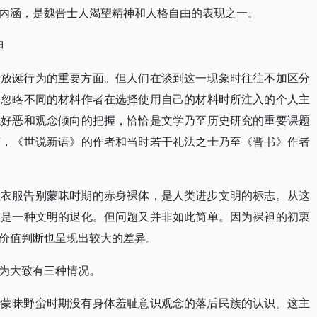
内涵，是魏晋士人渴望精神和人格自由的表现之一。
袒
士放诞行为的重要方面。但人们在谈到这一现象时往往不加区分
们忽略不同的材料作者在选择使用自己的材料时所注入的个人主
观好恶和观念倾向的把握，恰恰是文学乃至历史研究的重要课题
言，《世说新语》的作者和当时若干礼法之士乃至《晋书》作者
以衣服告别蒙昧时期的赤身裸体，是人类进步文明的标志。从这
疑是一种文明的退化。但问题又并非如此简单。因为裸袒的初衷
价值判断也呈现出较大的差异。
为大致有三种情况。
于蒙昧野蛮时期没有身体羞耻意识观念的落后民族的认识。这主