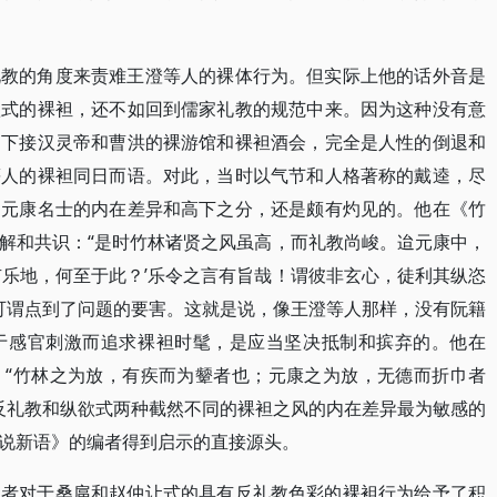
礼教的角度来责难王澄等人的裸体行为。但实际上他的话外音是
欲式的裸袒，还不如回到儒家礼教的规范中来。因为这种没有意
，下接汉灵帝和曹洪的裸游馆和裸袒酒会，完全是人性的倒退和
等人的裸袒同日而语。对此，当时以气节和人格著称的戴逵，尽
和元康名士的内在差异和高下之分，还是颇有灼见的。他在《竹
解和共识：“是时竹林诸贤之风虽高，而礼教尚峻。迨元康中，
有乐地，何至于此？’乐令之言有旨哉！谓彼非玄心，徒利其纵恣
恣”可谓点到了问题的要害。这就是说，像王澄等人那样，没有阮籍
于感官刺激而追求裸袒时髦，是应当坚决抵制和摈弃的。他在
：“竹林之为放，有疾而为颦者也；元康之为放，无德而折巾者
于反礼教和纵欲式两种截然不同的裸袒之风的内在差异最为敏感的
说新语》的编者得到启示的直接源头。
编者对于桑扈和赵仲让式的具有反礼教色彩的裸袒行为给予了积