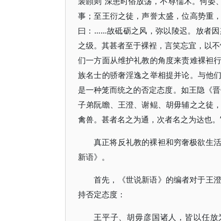
裴頠则“深患时俗放荡，不尊儒术。何晏
事；至王衍之徒，声誉太盛，位高势重
曰：……故砥砺之风，弥以陵迟。放者
之级。其甚者至于裸裎，言笑忘宜，以不
们一方面从维护礼教的角度来责难裸袒
族名士的骄奢淫逸之举相提并论。与他
是一种笼而统之的否定态度。如王隐《晋
子弟阮瞻、王澄、谢鲲、胡毋辅之之徒
禽兽。甚者名之为通，次者名之为达也。”
真正将反礼教的裸袒和穷奢极欲生
新语》。
首先，《世说新语》的编者对于王
持否定态度：
王平子、胡毋彦国诸人，皆以任放