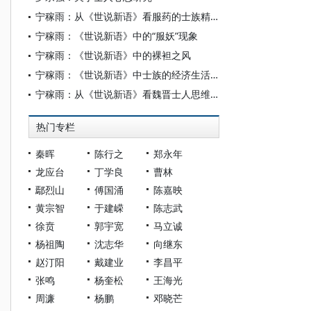
宁稼雨：从《世说新语》看服药的士族精神
宁稼雨：《世说新语》中的“服妖”现象
宁稼雨：《世说新语》中的裸袒之风
宁稼雨：《世说新语》中士族的经济生活与精神归宿
宁稼雨：从《世说新语》看魏晋士人思维方式和处世态度的嬗变
热门专栏
秦晖
陈行之
郑永年
龙应台
丁学良
曹林
鄢烈山
傅国涌
陈嘉映
黄宗智
于建嵘
陈志武
徐贲
郭宇宽
马立诚
杨祖陶
沈志华
向继东
赵汀阳
戴建业
李昌平
张鸣
杨奎松
王海光
周濂
杨鹏
邓晓芒