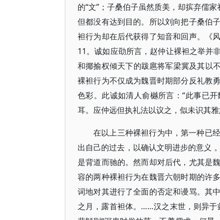
的“文”；子桑伯子虽然质美，却摈弃儒家
但都没有达到目的。所以刘向把子桑伯
袒行为却在后代获得了知音和回声。《
11。诚如应劭所言，赵仲让裸袒之举并
和揶揄权倾天下的跋扈将军梁冀及其以不
裸袒行为不仅成为魏晋时期部分反礼教
色彩。此诚如清人俞樾所言：“此事已
耳。应仲远但执礼法以议之，似未识其雅意
在以上三种裸袒行为中，第一种已
出自己的过去，以确认文明进步的意义 
是背道而驰的。然而却对后代，尤其是
容的两种裸袒行为在魏晋六朝时期的许
词地对其进行了全面的否定和谩骂。其中
之月，露首袒体。……汉之末世，则异于