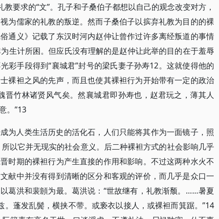
礼教要求的“文”。孔子和子桑伯子都想以自己的观念改变对方，
子视为儒家的礼教的叛逆。然而子桑伯子以摈弃礼教为目的的裸
风俗通义》记载了东汉时河内赵仲让曾作过许多离经叛道的事情
非为生计所困。但应氏没有理解的是赵仲让此举的目的在于羞辱
光彩手段得到“襄城君”封号的梁氏妻子孙寿12。这就使得他的
勇士裸袒之风的先声，而且也使其裸袒行为开始带有一定的政治
开魏晋竹林诸贤风气矣。然襄城君即孙寿也，赵君玩之，薄其人
。”13
经成为人类生活历史的活化石，人们只能将其作为一面镜子，照
。所以它并无现实的社会意义。后二种裸袒方式的社会影响几乎
魏晋时期的裸袒行为产生直接的作用和影响。不过这两种水火不
多文献中并没有得到清晰的区分和客观的评价，而几乎是众口一
以葛洪和裴頠为最。葛洪说：“世故继有，礼教渐颓。……暑夏
兹。蓬发乱鬓，横挟不带。或亵衣以接人，或裸袒而箕踞。”14