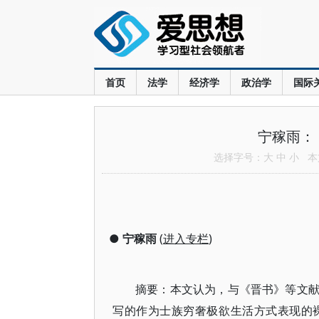
首页
法学
经济学
政治学
国际
宁稼雨：
选择字号：
大
中
小
本文
●
宁稼雨
(
进入专栏
)
摘要：本文认为，与《晋书》等文
写的作为士族穷奢极欲生活方式表现的