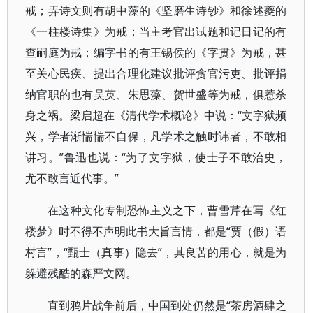
戒；弄诗文则有胡中藻的《坚磨生诗钞》和徐述夔的
《一柱楼诗集》为戒；当主考官出试题和记日记的有
查嗣庭为戒；编字书的有王锡侯的《字贯》为戒，甚
至关心民疾、提出合理化建议批评贪官污吏、批评捐
纳官职的也有吴英、朱思藻、贺世盛等为戒，俱惹杀
身之祸。梁启超在《清代学术概论》中说：“文字狱频
兴，学者渐惴惴不自保，凡学术之触时讳者，不敢相
讲习。”鲁迅也说：“为了文字狱，使士子不敢治史，
尤不敢言近代事。”
在这种文化专制恐怖主义之下，曹雪芹在写《红
楼梦》时不得不声明此书大旨言情，都是“贾（假）语
村言”，“甄士（真事）隐去”，其良苦的用心，就是为
躲避残酷的森严文网。
直到鸦片战争前后，中国到处仍然是“茶房酒肆之