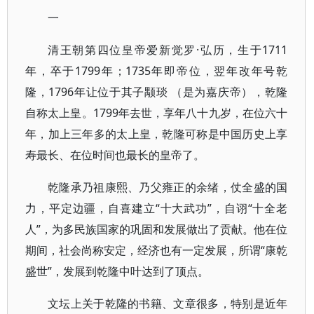
一
清王朝第四位皇帝爱新觉罗·弘历，生于1711
年，卒于1799年；1735年即帝位，翌年改年号乾
隆，1796年让位于其子颙琰 （是为嘉庆帝），乾隆
自称太上皇。1799年去世，享年八十九岁，在位六十
年，加上三年多的太上皇，乾隆可称是中国历史上享
寿最长、在位时间也最长的皇帝了。
乾隆承乃祖康熙、乃父雍正的余绪，仗全盛的国
力，平定边疆，自喜建立“十大武功”，自诩“十全老
人”，为多民族国家的巩固和发展做出了贡献。他在位
期间，社会尚称安定，经济也有一定发展，所谓“康乾
盛世”，发展到乾隆中叶达到了顶点。
文坛上关于乾隆的书籍、文章很多，特别是近年