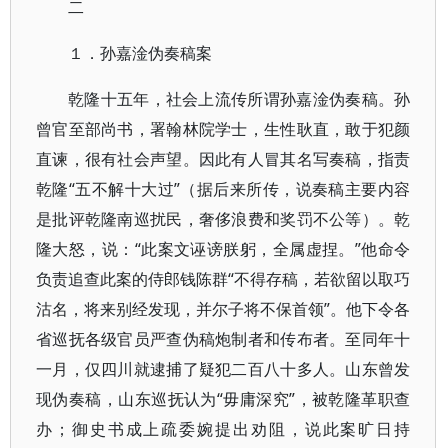
二
１．孙嘉淦伪奏稿案
乾隆十五年，社会上流传所谓孙嘉淦伪奏稿。孙
曾官至部尚书，署翰林院学士，生性耿直，敢于犯颜
直谏，很有社会声望。因此有人冒其名写奏稿，指责
乾隆“五不解十大过”（据后来所传，说奏稿主要内容
是批评乾隆南巡扰民，奢侈浪费和奖罚不公等）。乾
隆大怒，说：“此案文诬谤朕躬，全属虚捏。”他命令
负责追查此案的侍郎钱陈群“不得存稿，若欲留以取巧
沽名，将来别经发现，并尔子将不保首领”。他下令各
省巡抚各级官员严查伪稿炮制者和传布者。至同年十
一月，仅四川就逮捕了疑犯二百八十多人。山东曾发
现伪奏稿，山东巡抚认为“毋庸深究”，被乾隆革职查
办；御史书成上疏委婉提出劝阻，说此案旷日持