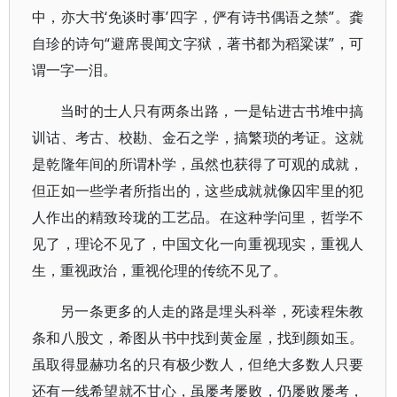
中，亦大书‘免谈时事’四字，俨有诗书偶语之禁”。龚
自珍的诗句“避席畏闻文字狱，著书都为稻粱谋”，可
谓一字一泪。
当时的士人只有两条出路，一是钻进古书堆中搞
训诂、考古、校勘、金石之学，搞繁琐的考证。这就
是乾隆年间的所谓朴学，虽然也获得了可观的成就，
但正如一些学者所指出的，这些成就就像囚牢里的犯
人作出的精致玲珑的工艺品。在这种学问里，哲学不
见了，理论不见了，中国文化一向重视现实，重视人
生，重视政治，重视伦理的传统不见了。
另一条更多的人走的路是埋头科举，死读程朱教
条和八股文，希图从书中找到黄金屋，找到颜如玉。
虽取得显赫功名的只有极少数人，但绝大多数人只要
还有一线希望就不甘心，虽屡考屡败，仍屡败屡考，