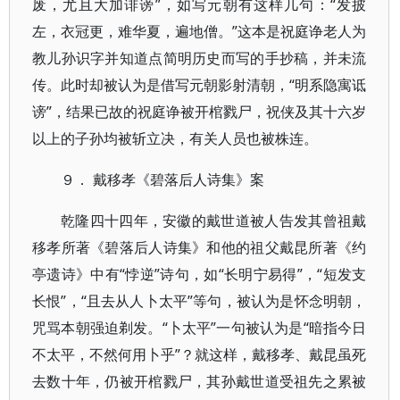
废，尤且大加诽谤”，如写元朝有这样几句：“发披
左，衣冠更，难华夏，遍地僧。”这本是祝庭诤老人为
教儿孙识字并知道点简明历史而写的手抄稿，并未流
传。此时却被认为是借写元朝影射清朝，“明系隐寓诋
谤”，结果已故的祝庭诤被开棺戮尸，祝侠及其十六岁
以上的子孙均被斩立决，有关人员也被株连。
９． 戴移孝《碧落后人诗集》案
乾隆四十四年，安徽的戴世道被人告发其曾祖戴
移孝所著《碧落后人诗集》和他的祖父戴昆所著《约
亭遗诗》中有“悖逆”诗句，如“长明宁易得”，“短发支
长恨”，“且去从人卜太平”等句，被认为是怀念明朝，
咒骂本朝强迫剃发。“卜太平”一句被认为是“暗指今日
不太平，不然何用卜乎”？就这样，戴移孝、戴昆虽死
去数十年，仍被开棺戮尸，其孙戴世道受祖先之累被