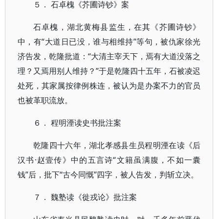
５． 石卓槐《芥圃诗钞》案
石卓槐，湖北黄梅县监生，在其《芥圃诗钞》
中，有“大道日已没，谁与相维持”等句，被仇家徐光
济告发，乾隆批道：“大清主宰天下，焉有大道没落之
理？又焉用别人维持？”于是乾隆四十五年，石被凌迟
处死，其家属按律例株连，被认为是办案不力的官员
也被革职流放。
６． 程明湮读史书批注案
乾隆四十六年，湖北孝感县生员程明湮在读《后
汉书·赵壹传》中的五言诗“文籍虽满腹，不如一囊
钱”后，批下“古今同慨”四字，被人告发，判斩立决。
７． 魏塾读《徙戎论》批注案