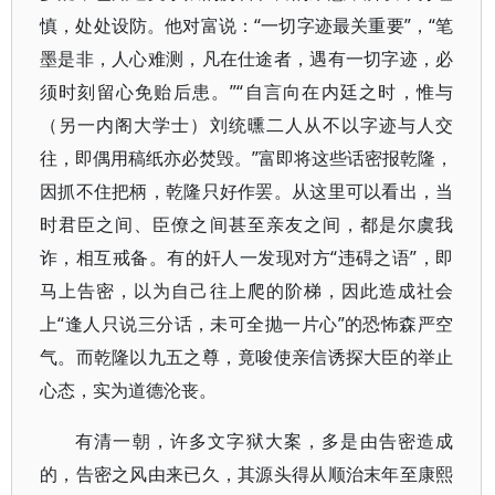
慎，处处设防。他对富说：“一切字迹最关重要”，“笔
墨是非，人心难测，凡在仕途者，遇有一切字迹，必
须时刻留心免贻后患。”“自言向在内廷之时，惟与
（另一内阁大学士）刘统曛二人从不以字迹与人交
往，即偶用稿纸亦必焚毁。”富即将这些话密报乾隆，
因抓不住把柄，乾隆只好作罢。从这里可以看出，当
时君臣之间、臣僚之间甚至亲友之间，都是尔虞我
诈，相互戒备。有的奸人一发现对方“违碍之语”，即
马上告密，以为自己往上爬的阶梯，因此造成社会
上“逢人只说三分话，未可全抛一片心”的恐怖森严空
气。而乾隆以九五之尊，竟唆使亲信诱探大臣的举止
心态，实为道德沦丧。
有清一朝，许多文字狱大案，多是由告密造成
的，告密之风由来已久，其源头得从顺治末年至康熙