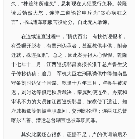
久，“株连终所难免”，恳将现在人犯悉行免释。乾隆
读后勃然大怒，连降二道谕旨申斥为“丧心病狂之
言”，书成遭革职服苦役处分。自此无人敢谏。
在连续追查过程中，“情伪百出，有挟仇诬报者，
有受嘱开脱者，有畏刑伪承者，甚至教供串供，附会
迁就，株连扰累”。总之，因此案弄得人心惶惶。乾隆
十七年十二月，江西巡抚鄂昌奏报长淮千总卢鲁生父
子传抄伪稿；逾月，军机大臣在刑讯诱供中得知南昌
守备刘时达父子同谋。乾隆十八年三月，卢鲁生被凌
迟，刘时达等俱定秋后裁决，亲属照便连坐。办案和
审讯不力的大员如江西巡抚鄂昌、按察使丁适让、知
府戚振鹭等俱被革职拿问，交刑部论罪；连两江总督
喀尔吉善、漕运总督瑚宝也被革职问罪。
其实此案疑点很多，证据不足，卢的供词前后矛