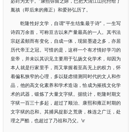
必封为太子。”康熙弥留之际，已把大清江山托付给了
胤禛（即后来的雍正）和爱孙弘历了。
乾隆性好文学，自谓“平生结集最于诗”，一生写
诗四万余首，可称亘古以来产量最高的一人。其书法
宗赵孟頫而有变化，自成一体，现留墨迹之多，亦居
历代帝王之冠。可惜的是，这样一个有才情好学习的
皇帝，并未以其识见主要用于弘扬文化学术，却因为
本人就是行家里手，而又掌握着至高无上的权力，怀
着偏私狭窄的心理，多以疑虑猜测同时代的文人和作
品，他的高文化素养和学术造诣，恰成为摧残文化学
术的武器，锻炼了大量文字狱。据统计，乾隆时期文
字狱一百三十多起，超过了顺治、康熙和雍正时期的
文字狱的总和。其捕风捉影之荒唐，株连之广泛，处
理之严酷，也超过了乃祖和乃父。\r