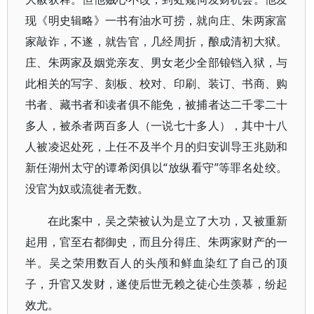
现《明史辑略》一书有油水可捞，就向庄、朱两家富
家敲诈，不遂，就告官，几经周折，酿成清初大狱。
庄、朱两家及姻党亲友、男女老少全部锒铛入狱，与
此相关的写字、刻板、校对、印刷、装订、书商、购
书者、藏书者和读者俱不能免，被捕者达二千零二十
多人，被杀者两百多人（一说七十多人），其中十八
人被凌迟处死，上任不及半个月的归安训导王兆勋和
新任湖州太守的谭希闵俱以“放纵看守”等罪名处绞。
没官为奴或流徙者无数。
在此案中，吴之荣被认为是立了大功，又被重新
起用，官至右都御史，而且分得庄、朱两家财产的一
半。吴之荣用数百人的头颅和鲜血染红了自己的顶
子，升官又发财，遂使后世无赖之徒心生羡慕，纷起
效尤。