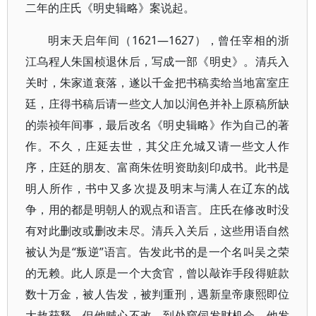
二年的庄氏《明史辑略》案说起。
明末天启年间（1621—1627），曾任宰相的浙
江乌程人朱国桢退休后，写成一部《明史》。清兵入
关时，朱家道衰落，遂以千金把书稿卖给当地富室庄
廷，庄得书稿后请一些文人加以润色并补上原稿所缺
的崇祯年间事，最后改名《明史辑略》作为自己的著
作。不久，庄延去世，其父庄允城又请一些文人作
序，庄廷的朋友、富商朱佐明资助刻印成书。此书是
明人所作，书中又多次提及明末与满人在辽东的战
争，用的都是明朝人的观点和语言。庄氏在修改时没
有对此删改或删改未尽。清兵入关后，这些用语自然
被认为是“叛逆”语言。告发此书的是一个名叫吴之荣
的无赖。此人原是一个大贪官，曾以敲诈手段得赃款
数十万金，被人告发，被判重刑，遇新皇帝康熙即位
大赦获释。但他贼心不改，到处窥伺发财机会。他发