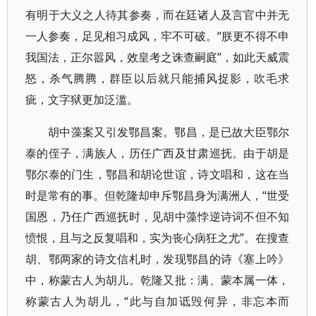
有明于大义之人待其参奏，而在廷诸人及言官中并无
一人参奏，足见相习成风，牢不可破。“朕更不得不申
我国法，正尔嚣风，效皇考之诛查嗣庭”，如此天威震
怒，杀气腾腾，群臣以后就只能捕风捉影，吹毛求
疵，文字狱更加泛滥。
胡中藻案又引发鄂昌案。鄂昌，是已故大臣鄂尔
泰的侄子，满族人，历任广西及甘肃巡抚。由于胡是
鄂尔泰的门生，鄂昌和胡论世谊，诗文唱和，这在当
时是常有的事。但乾隆却申斥鄂昌身为满洲人，“世受
国恩，乃任广西巡抚时，见胡中藻悖逆诗词不但不知
愤恨，且与之反复唱和，实为丧心病狂之尤”。在搜查
胡、鄂两家的诗文信札时，发现鄂昌的诗《塞上吟》
中，称蒙古人为胡儿。乾隆又批：满、蒙本属一体，
称蒙古人为胡儿，“此与自加诋毁何异，非忘本而