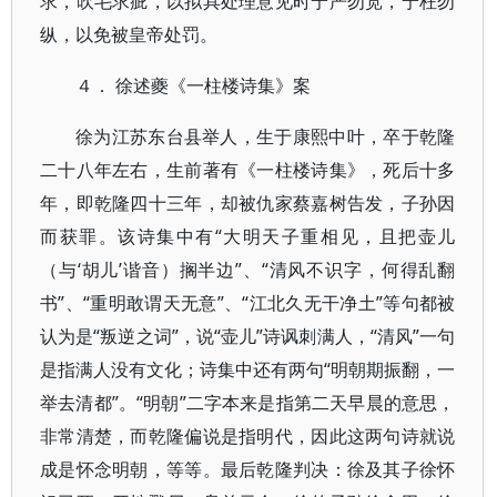
求，吹毛求疵，以拟具处理意见时宁严勿宽，宁枉勿
纵，以免被皇帝处罚。
４． 徐述夔《一柱楼诗集》案
徐为江苏东台县举人，生于康熙中叶，卒于乾隆
二十八年左右，生前著有《一柱楼诗集》，死后十多
年，即乾隆四十三年，却被仇家蔡嘉树告发，子孙因
而获罪。该诗集中有“大明天子重相见，且把壶儿
（与‘胡儿’谐音）搁半边”、“清风不识字，何得乱翻
书”、“重明敢谓天无意”、“江北久无干净土”等句都被
认为是“叛逆之词”，说“壶儿”诗讽刺满人，“清风”一句
是指满人没有文化；诗集中还有两句“明朝期振翻，一
举去清都”。“明朝”二字本来是指第二天早晨的意思，
非常清楚，而乾隆偏说是指明代，因此这两句诗就说
成是怀念明朝，等等。最后乾隆判决：徐及其子徐怀