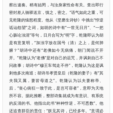
察出速奏。稍有姑罔，与汝身家性命有关。查出即行
密封差人驰驿送京，慎之，密之。”语气如此之重，可
见乾隆的恼怒程度。他从《坚磨生诗钞》中挑出“悖逆
诋讪怨望”之词，如胡的诗中有“一世无日月”、“一把
心肠论浊清”等句，日月合写为“明”字，乾隆即认为胡
是有意复明，“加浊字放在国号（清）之上，是何肺
腑？”胡诗中还有“老佛如今无病痛，朝门闻说不开
开。”乾隆认为“老佛”是对自己的诅咒，并讽刺自己不
问政事；胡诗中“穆王车驾走不停”，乾隆认为这是讽
刺他多次南巡；胡诗吊孝贤皇后（乾隆的妻子）有“其
夫我又属，妻皆母道之”。乾隆认为以夫妻称帝、
后，“丧心病狂一致于此，是岂可容者”，意即为天地
所不容。据此推断，整部诗集就成为有意识、有系统
的反清的书。他指出此书“种种悖逆，不可悉数”。他
还追查群臣的责任：“朕见其诗，已经多年。”意谓必