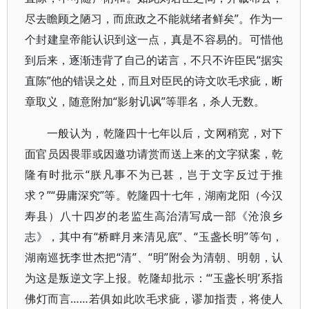
尽去瞻顾之陋习，而庶政之不能就绪者鲜矣”。作为一
个封建皇帝能认识到这一点，真是不容易的。可惜他
到后来，逐渐违背了自己的诺言，不只不许臣民“据实
直陈”他的错误之处，而且对臣民的诗文吹毛求疵，断
章取义，随意附加“影射讥讽”等罪名，杀人无数。
一般认为，乾隆四十七年以后，文网稍宽，对下
面官员因畏罪或因邀功请赏而送上来的文字狱案，乾
隆有时批示“朕凡事不为已甚，岂于文字反过于推
求？”“毋庸深究”等。乾隆四十七年，湖南龙阳（今汉
寿县）八十四岁的老监生高治清写成一部《沧浪乡
志》，其中有“桥畔月来清见底”、“玉盏长明”等句，
湖南巡抚李世杰把“清”、“明”附会为清朝、明朝，认
为这是叛逆文字上报。乾隆却批示：“‘玉盏长明’系指
佛灯而言……若俱如此吹毛求疵，谬加指责，将使人