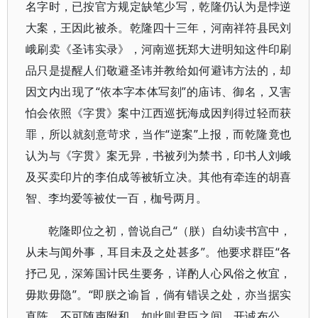
名字时，已按官方规定缺笔少写，乾隆仍认为是悖逆
大案，王因此被杀。乾隆四十三年，河南祥符县民刘
峨刷卖《圣讳实录》，河南巡抚郑大进明知这件印刷
品只是提醒人们敬避圣讳并教给如何避讳方法的，却
因文内出现了“依本字本体写刻”的庙讳、御名，又害
怕会依照《字贯》案中江西巡抚海成因判得过轻而获
罪，所以就刻意苛求，当作“逆案”上报，而乾隆竟也
认为与《字贯》案无异，书被列为禁书，印书人刘峨
及买卖印片的李伯成等被斩立决。其他有牵连的胡喜
智、李均爱等被仗一百，枷号两月。
乾隆即位之初，曾说自己“（朕）自幼读书宫中，
从未与闻外事，耳目未及之处甚多”。他要求群臣“各
抒己见，深筹国计民生要务，详酌人心风俗之攸宜，
毋欺毋隐”。“即朕之谕旨，倘有错误之处，亦当据实
直陈，不可随声附和。如此则君臣之间，开诚布公，