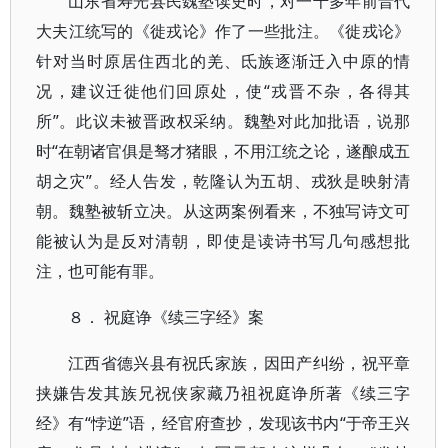
山东省寿光县民魏塾读史时，对一千多年前晋代
大夫江统写的《徙戎论》作了一些批注。《徙戎论》
针对当时原居住西北的羌、氐族逐渐迁入中原的情
况，建议迁徙他们回原处，使“戎晋不杂，各得其
所”。此议未被晋政权采纳。魏塾对此加批语，说那
时“在朝诸官俱是驽才猪眼，不用江统之论，遂酿成五
胡之灾”。经人告发，乾隆认为五胡、戎狄是映射清
朝。魏塾被斩立决。从这两案例看来，不独写诗文可
能被认为是反对清朝，即使是读诗书写几句感想批
注，也可能有罪。
８． 祝庭诤《续三字经》案
江西省德兴县有祝氏家族，因田产纠纷，祝平章
挟嫌告发其族兄祝侠家藏乃祖祝庭诤所著《续三字
经》有“悖逆”语，经官府查抄，发现该书内“于帝王兴