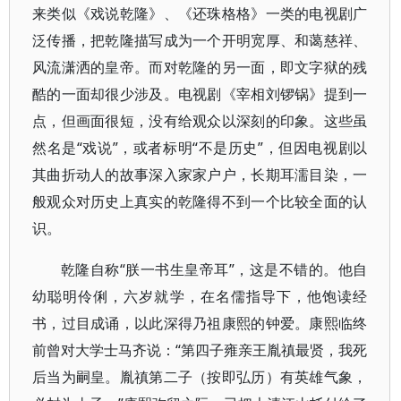
来类似《戏说乾隆》、《还珠格格》一类的电视剧广
泛传播，把乾隆描写成为一个开明宽厚、和蔼慈祥、
风流潇洒的皇帝。而对乾隆的另一面，即文字狱的残
酷的一面却很少涉及。电视剧《宰相刘锣锅》提到一
点，但画面很短，没有给观众以深刻的印象。这些虽
然名是“戏说”，或者标明“不是历史”，但因电视剧以
其曲折动人的故事深入家家户户，长期耳濡目染，一
般观众对历史上真实的乾隆得不到一个比较全面的认
识。
乾隆自称“朕一书生皇帝耳”，这是不错的。他自
幼聪明伶俐，六岁就学，在名儒指导下，他饱读经
书，过目成诵，以此深得乃祖康熙的钟爱。康熙临终
前曾对大学士马齐说：“第四子雍亲王胤禛最贤，我死
后当为嗣皇。胤禛第二子（按即弘历）有英雄气象，