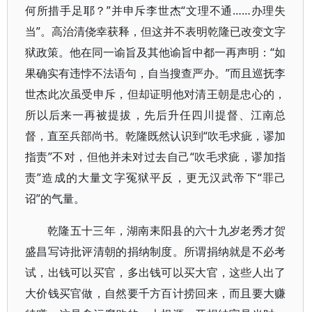
何所措手足耶？”并申斥李世杰“文理不通……办理失
当”。高治清侥幸获释，但这并不表明乾隆已改变文字
狱政策。他在同一谕旨及其他谕旨中都一再声明：“如
果确实有违悖不法语句，自当搜查严办。”而且巡抚李
世杰此次虽受申斥，但却证明他对清王朝是忠心的，
所以后来一再被提拔，先后升任四川提督、江南总
督，直至兵部尚书。乾隆既然认识到“吹毛求疵，谬加
指责”不对，但他并未对过去自己“吹毛求疵，谬加指
责”造成的大量文字冤狱平反，更无汉武帝下“罪己
诏”的气量。
乾隆五十三年，湖南耒阳县的六十九岁老秀才贺
盛昌写诗批评清朝的捐纳制度。所谓捐纳就是不必考
试，出钱可以买官，多出钱可以买大官，这些人出了
大价钱买官做，自然要千方百计捞回来，而且要大赚