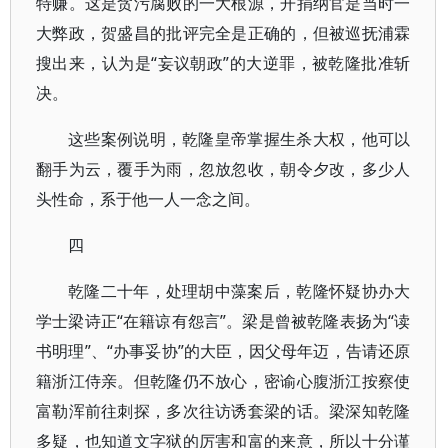
特赚。这是贪污腐败的一大根源，开捐纳官是当时一
大弊政，贺盛昌的批评完全是正确的，但被巡抚浦霖
搜出来，认为是“妄议朝政”的大逆罪，被乾隆批准斩
决。
这些案例说明，乾隆皇帝掌握生杀大权，他可以
翻手为云，覆手为雨，忽放忽收，朝令夕改，多少人
头性命，系于他一人一念之间。
四
乾隆二十年，处理胡中藻案后，乾隆怀疑协办大
学士梁诗正“在籍谅有怨言”。梁是曾被乾隆表扬为“读
书明理”、“办事妥协”的大臣，因父母年迈，告请还原
籍浙江侍亲。但乾隆仍不放心，密谕心腹浙江按察使
富勒浑前往刺探，多次往访诱套梁的话。梁深知乾隆
多疑，也知道文字狱的厉害和富的来意，所以十分谨