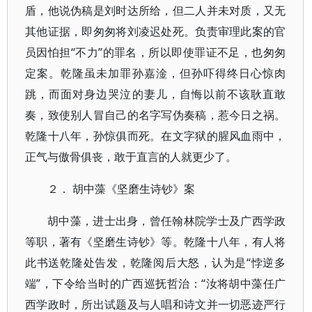
盾，他说伪稿是刘时达所给，但二人并未对质，又无
其他证据，即匆匆将刘凌迟处死。负责审理此案的官
员因怕担“不力”的罪名，所以即使罪证不足，也匆匆
定案。乾隆虽未加罪孙嘉淦，但孙吓得终日心惊肉
跳，而面对身边哭泣的妻儿，自悔以前不该耿直敢
奏，致使别人冒自己的名字写伪奏稿，惹今日之祸。
乾隆十八年，孙惊俱而死。在文字狱的腥风血雨中，
正气与傲骨俱丧，敢于直言的人就更少了。
２． 胡中藻《坚磨生诗钞》案
胡中藻，进士出身，曾任翰林院学士及广西学政
等职，著有《坚磨生诗钞》等。乾隆十八年，有人将
此书送乾隆处告发，乾隆阅后大怒，认为是“悖逆多
端”，下令给当时的广西巡抚哲治：“汝将胡中藻任广
西学政时，所出试题及与人唱和诗文并一切恶迹严行