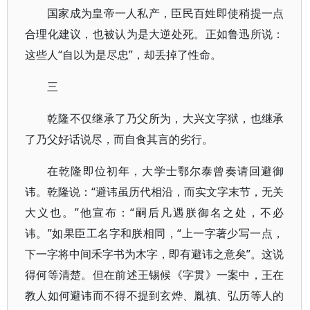
国家成为皇帝一人私产，臣民百姓即使稍提一点
合理化建议，也被认为是大逆处死。正如鲁迅所说：
这些人“自以为是尽忠”，却丢掉了性命。
三
乾隆不仅继承了乃父所为，大兴文字狱，也继承
了乃父好话说尽，而自食其言的劣行。
在乾隆即位初年，大学士鄂尔泰曾奏请回避御
讳。乾隆说：“避讳虽历代相沿，而实文字末节，无关
大义也。”他宣布：“嗣后凡遇朕御名之处，不必
讳。”如果臣工名字和朕相同，“上一字著少写一点，
下一字将中间禾字书为木字，即有避讳之意矣”。这说
得何等清楚。但在前述王锡候《字贯》一案中，王在
教人如何避讳而不得不提到玄烨、胤禛、弘历等人的