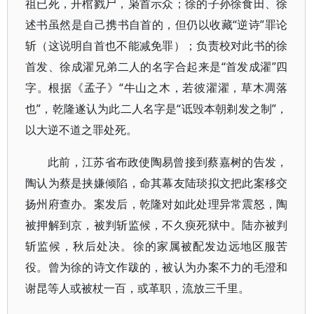
祖已死，开棺戮尸，枭首示众；徐的子孙徐食田、徐
述书虽然是自己携书自首的，但仍以收藏“逆诗”罪论
斩（这说明自首也不能减免罪）；负责校对此书的徐
首发、徐成濯兄弟二人的名字合起来是“首发成濯”四
字。根据《孟子》“牛山之木，若彼濯濯，草木凋落
也”，乾隆遂认为此二人名字是“诋毁本朝剃发之制”，
以大逆不道之罪处死。
此前，江苏省布政使陶易曾接到蔡嘉树的告发，
陶认为蔡是挟嫌倾陷，命其幕友陆琰拟文把此案移交
扬州府查办。案发后，乾隆对如此处理异常震怒，陶
被押解到京，被判斩监候，不久瘐死狱中。陆亦被判
斩监候，秋后处决。徐的家属被配发边远地区服苦
役。曾为徐的诗文作跋的，被认为办案不力的毛澄和
谢昆等人或被杖一百，或革职，流放三千里。