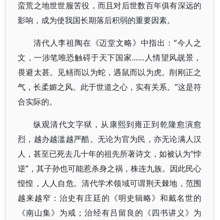
蛮荒之地世世服苦役，而且对后世数百年俱有深远的
影响，成为使我国长期落后积弱的重要因素。
清代人李祖陶在《迈堂文略》中指出：“今人之
文，一涉笔唯恐触碍于天下国家……人情望风觇景，
畏避太甚。见鳝而以为蛇，遇鼠而以为虎。削刚正之
气，长柔媚之风。此于世道之心，实有关系。”这是符
合实际的。
纵观清代文字狱，从康熙到雍正到乾隆愈演愈
烈，越办越滥越严酷。无论为官为民，亦无论满人汉
人，甚至已死去几十年的祖先所著诗文，如被认为“悖
逆”，其子孙也可能惹杀身之祸，株连九族。因此民心
惶惶，人人自危。清代学术领域可谓荆天棘地，范围
越来越窄：治史有庄廷的《明史辑略》和戴名世的
《南山集》为戒；治经有吕留良的《四书讲义》为