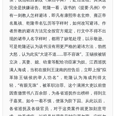
完全是挟嫌诬告。乾隆一看，该书的《提要·凡例》中
有一则教人怎样避讳，即凡有康熙帝名玄烨、雍正帝
名胤禛、乾隆帝名弘历等字样时，如何改写避讳。作
者所教的避讳方法完全按官方规定，行文中不得不出
现的诸帝人名字样时，都用了缺笔处理，以示敬逊。
可是乾隆还认为该书没有用更严格的避讳方法，勃然
大怒，认为此实“大逆不道……罪不容诛”。王锡侯被斩
立决，其妻、媳、幼童等配给功臣家为奴。江西巡抚
满人海成，当初在接到王泷南的控告后，立即上报“拟
革除王锡侯的举人功名”，乾隆认为海成判得太
轻，“有眼无珠”，被革职治罪。这个满洲大吏以前曾
因查缴禁书八百余部，为各省巡抚作出榜样，得到主
子嘉奖。如今一着不慎，便落为阶下囚。从此以后，
各省巡抚及各级官员，对于这类案件就更加刻意苛