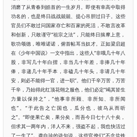
消磨了从青春到皓首的一生岁月。即使有幸高中取得
功名的，也是终日战战兢兢、提心吊胆过日子。这些
官员们不敢过问国家存亡和百家的死活，不敢言改革
和创新，只敢谨守“祖宗之法”，只能终日揣摩上意，
歌功颂德，唯唯诺诺，俯首帖耳当奴才。正如梁启超
在《少年中国说》一文中指出，这些人“非哦几十年八
股，非写几十年白摺，非当几十年差，非捧几十年
俸，非递几十年手本，非磕几十年头，非请几十年
安，则必不能得一官，进一职”。他们千辛万苦，万苦
千辛，乃始得此红顶花翎之服色，他们必定“竭其皆生
力量以保持之”，“他事非所顾、非所知、非所闻
也”。“于此告之亡国也，瓜分也，彼乌从而听
之”。“即使果亡矣，果分矣，而吾今日七十八十矣，
但求其一两年内，洋人不来，强盗不起，我也快活过
了一生了”。龚自珍的诗句说，这些官僚们“不念盐铁