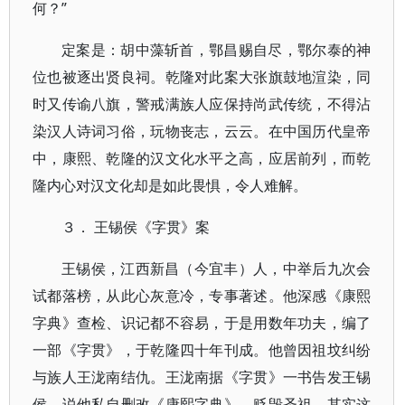
何？”
定案是：胡中藻斩首，鄂昌赐自尽，鄂尔泰的神
位也被逐出贤良祠。乾隆对此案大张旗鼓地渲染，同
时又传谕八旗，警戒满族人应保持尚武传统，不得沾
染汉人诗词习俗，玩物丧志，云云。在中国历代皇帝
中，康熙、乾隆的汉文化水平之高，应居前列，而乾
隆内心对汉文化却是如此畏惧，令人难解。
３． 王锡侯《字贯》案
王锡侯，江西新昌（今宜丰）人，中举后九次会
试都落榜，从此心灰意冷，专事著述。他深感《康熙
字典》查检、识记都不容易，于是用数年功夫，编了
一部《字贯》，于乾隆四十年刊成。他曾因祖坟纠纷
与族人王泷南结仇。王泷南据《字贯》一书告发王锡
侯，说他私自删改《康熙字典》，贬毁圣祖。其实这