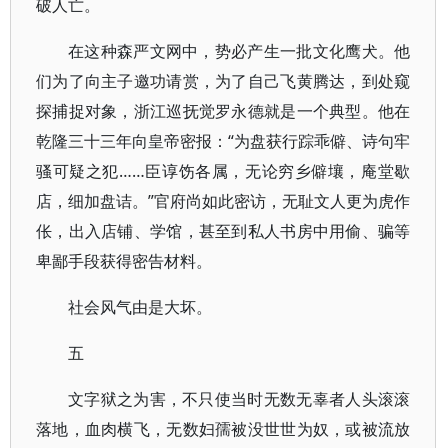
破人亡。
在这种森严文网中，势必产生一批文化鹰犬。他
们为了向主子邀功请赏，为了自己飞黄腾达，到处窥
探捕捉对象，浙江巡抚觉罗永德就是一个典型。他在
乾隆三十三年向皇帝密报：“为盘获行踪乖僻、诗句牢
骚可疑之犯……臣谆饬各属，无论穷乡僻壤，庵堂歇
店，细加盘诘。”官府尚如此密访，无耻文人更为虎作
伥，出入店铺、学馆，甚至到私人书房中用偷、骗等
卑鄙手段获得密告材料。
社会风气由是大坏。
五
文字狱之为害，不只使当时无数无辜者人头滚滚
落地，血肉横飞，无数妇孺被没世世为奴，或被流放