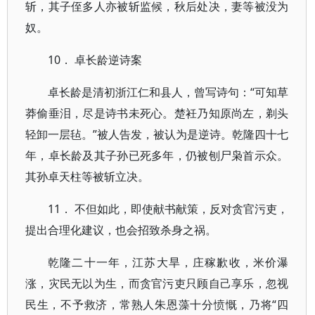
斩，其子侄多人亦被斩监候，秋后处决，妻等被没为
奴。
10． 卓长龄逆诗案
卓长龄是清初浙江仁和县人，曾写诗句：“可知草
莽偷垂泪，尽是诗书未死心。楚衽乃知原尚左，剃头
轻卸一层毡。”被人告发，被认为是逆诗。乾隆四十七
年，卓长龄及其子孙已死多年，仍被刨尸枭首示众。
其孙卓天柱等被斩立决。
11． 不但如此，即使献书献策，反对贪官污吏，
提出合理化建议，也会招致杀身之祸。
乾隆二十一年，江苏大旱，庄稼歉收，米价瀑
涨，灾民无以为生，而贪官污吏只顾自己享乐，忽视
民生，不予救济，常熟人朱恩藻十分愤慨，乃将“四