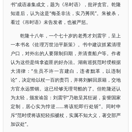
书”成语凑集成文，题为《吊时语》，批评贪官。乾隆
知道后，认为这是“侮圣非法，实乃莠民”。朱被杀，
看过《吊时语》未告发者，也被严惩。
乾隆十八年，一个七十岁的老秀才刘震宇，呈上
一本书名《佐理万世治平新策》。书中建议抓紧清理
户口，对外出的人要限制归期，并清查船户等。作者
认为这些是缉拿盗匪的好办法。湖南巡抚范时绶根据
大清律：“生员不许一言建白，违者黜革，以违制
论”，决定给以杖一百的责罚，并将刘解回原籍，交地
方官永远禁锢。这已经够无理苛酷的了。但乾隆还认
为太轻，颁发谕旨：刘震宇“乃敢呈其狂诞，妄訾国家
定制，居心实为悖逆……将该犯即行处斩”。同时申
斥“范时绶将该犯轻拟褫杖，实属不知大义，著交部严
加议处”。