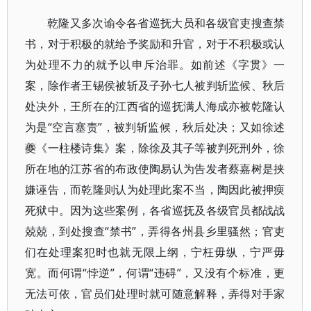
乾隆又多次谕令各省巡抚大员和各级官吏搜查禁
书，对于积极的就给予奖励和升官，对于不积极或认
为处理不力的就予以申斥治罪。如前述《字贯》一
案，除作者王锡侯被斩及子孙七人被判斩监候、秋后
处决外，王所在的江西省的巡抚满人海成亦被乾隆认
为是“空言塞责”，被判斩监候，秋后处决；又如徐述
夔《一柱楼诗集》案，除徐及其子等被判死刑外，徐
所在地的江苏省的布政使陶易认为告发者蔡嘉树是挟
嫌诬告，而乾隆则认为处理此案不当，陶因此被押瘐
死狱中。因为这些案例，各省巡抚及各级官员都战战
兢兢，到处搜查“禁书”，弄得各州县乡里骚然；官吏
们在处理案犯时也就无限上纲，宁枉毋纵，宁严毋
宽。而何谓“悖逆”，何谓“违碍”，又没有个标准，更
无法可依，官员们处理时就可随意解释，弄得对手家