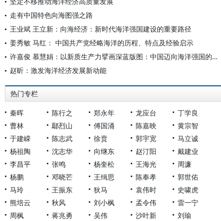
坚定不移推动海洋经济高质量发展
走有中国特色向海图强之路
王业斌 王立新：向海经济：新时代海洋强国建设的重要路径
姜秀敏 马红： 中国共产党经略海洋的历程、特点及经验启示
许嘉俊 慕慧娟：以新质生产力擘画深蓝版图：中国迈向海洋强国的未来路径
赵昕：激发海洋经济发展新动能
热门专栏
秦晖
陈行之
郑永年
龙应台
丁学良
曹林
鄢烈山
傅国涌
陈嘉映
黄宗智
于建嵘
陈志武
徐贲
郭宇宽
马立诚
杨祖陶
沈志华
向继东
赵汀阳
戴建业
李昌平
张鸣
杨奎松
王海光
周濂
杨鹏
邓晓芒
王缉思
陈奉孝
郭世佑
马玲
王振东
狄马
袁伟时
史啸虎
熊培云
秋风
刘小枫
孟令伟
雷一宁
周枫
蒋兆勇
吴伟
沙叶新
刘瑜