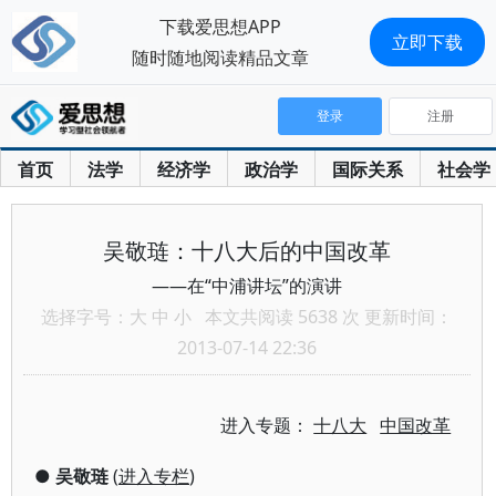
下载爱思想APP
立即下载
随时随地阅读精品文章
登录
注册
首页
法学
经济学
政治学
国际关系
社会学
吴敬琏：十八大后的中国改革
——在“中浦讲坛”的演讲
选择字号：
大
中
小
本文共阅读 5638 次 更新时间：
2013-07-14 22:36
进入专题：
十八大
中国改革
●
吴敬琏
(
进入专栏
)