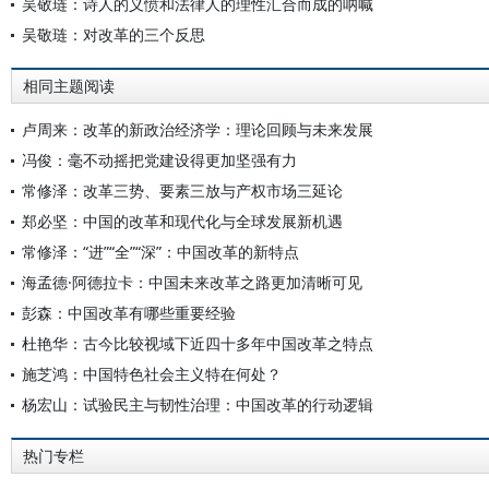
吴敬琏：诗人的义愤和法律人的理性汇合而成的呐喊
吴敬琏：对改革的三个反思
相同主题阅读
卢周来：改革的新政治经济学：理论回顾与未来发展
冯俊：毫不动摇把党建设得更加坚强有力
常修泽：改革三势、要素三放与产权市场三延论
郑必坚：中国的改革和现代化与全球发展新机遇
常修泽：“进”“全”“深”：中国改革的新特点
海孟德·阿德拉卡：中国未来改革之路更加清晰可见
彭森：中国改革有哪些重要经验
杜艳华：古今比较视域下近四十多年中国改革之特点
施芝鸿：中国特色社会主义特在何处？
杨宏山：试验民主与韧性治理：中国改革的行动逻辑
热门专栏