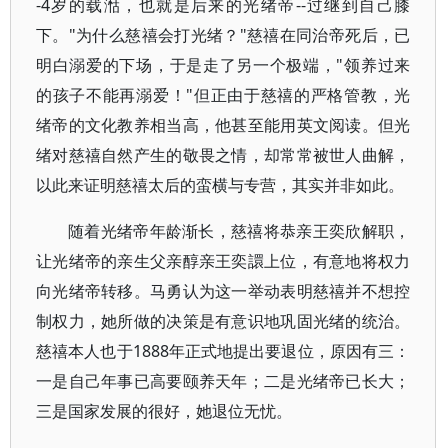
-4岁的载湉，也就是后来的光绪帝--过继到自己膝
下。"为什么慈禧会打光绪？"慈禧在同治帝死后，已
明白溺爱的下场，于是走了另一个极端，"领养过来
的孩子不能再溺爱！"但正由于慈禧的严格管教，光
绪帝的文化教养相当高，他甚至能用英文阅读。但光
绪对慈禧自然产生的敬畏之情，却常常被世人曲解，
以此来证明慈禧太后的蛮横与专营，其实并非如此。
随着光绪帝年龄渐长，慈禧将恭亲王奕欣解职，
让光绪帝的亲生父亲醇亲王奕譞上位，有意地将权力
向光绪帝转移。马勇认为这一举动表明慈禧并不想控
制权力，她所做的决策是有意识地巩固光绪的统治。
慈禧本人也于1888年正式地提出要退位，原因有三：
一是自己年事已高要颐养天年；二是光绪帝已长大；
三是国家发展的很好，她退位无忧。