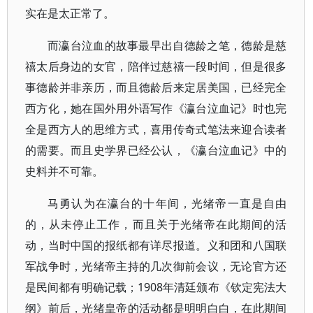
实在是太正常了。
而瀛台泣血的故事最早出自德龄之笔，德龄是慈
禧太后身边的女官，陪伴过慈禧一段时间，但是很多
事德龄并非亲历，而且德龄后来定居美国，已经完全
西方化，她在国外用外语写作《瀛台泣血记》时也完
全是西方人的思维方式，喜用传奇式笔法来迎合读者
的需要。而且史学界已经公认，《瀛台泣血记》中的
史料并不可靠。
马勇认为在瀛台的十年间，光绪帝一直是自由
的，从未停止工作，而且关于光绪帝在此期间的活
动，当时中国的报纸都有详尽报道。义和团和八国联
军战争时，光绪帝主持的几次御前会议，无论官方还
是民间都有明确记载；1908年清廷颁布《钦定宪法大
纲》前后，光绪皇帝的活动都是明明白白，在此期间