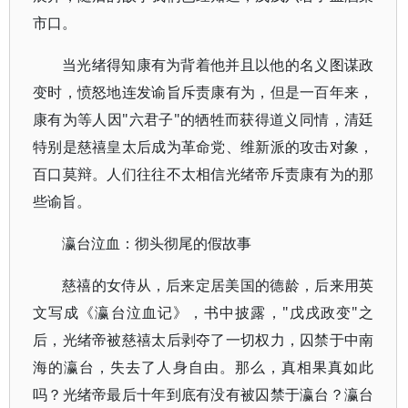
市口。
当光绪得知康有为背着他并且以他的名义图谋政
变时，愤怒地连发谕旨斥责康有为，但是一百年来，
康有为等人因"六君子"的牺牲而获得道义同情，清廷
特别是慈禧皇太后成为革命党、维新派的攻击对象，
百口莫辩。人们往往不太相信光绪帝斥责康有为的那
些谕旨。
瀛台泣血：彻头彻尾的假故事
慈禧的女侍从，后来定居美国的德龄，后来用英
文写成《瀛台泣血记》，书中披露，"戊戌政变"之
后，光绪帝被慈禧太后剥夺了一切权力，囚禁于中南
海的瀛台，失去了人身自由。那么，真相果真如此
吗？光绪帝最后十年到底有没有被囚禁于瀛台？瀛台