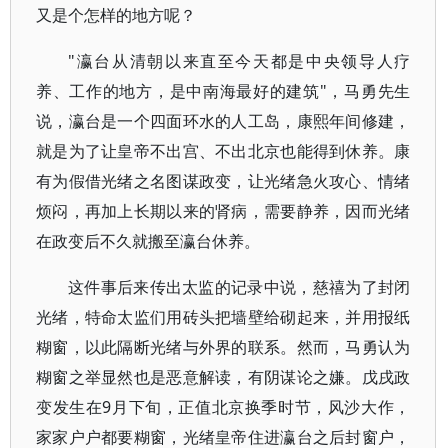
又是个怎样的地方呢？
"瀛台从清朝以来直至今天都是中央领导人疗
养、工作的地方，是中南海最好的建筑"，马勇先生
说，瀛台是一个四面环水的人工岛，康熙年间修建，
就是为了让皇帝不出宫、不出北京也能得到休养。康
有为假借光绪之名图谋政变，让光绪急火攻心、情绪
烦闷，再加上长期以来的肾病，需要静养，因而光绪
在政变后不久就搬至瀛台休养。
这件事后来传出太监的记录中说，慈禧为了封闭
光绪，特命太监们用砖头把墙壁给砌起来，并用报纸
糊窗，以此隔断光绪与外界的联系。然而，马勇认为
糊窗之举显然也是恶意解读，有阴谋论之嫌。戊戌政
变发生在9月下旬，正值北京换季时节，风沙大作，
家家户户都要糊窗，光绪皇帝住进瀛台之后封窗户，