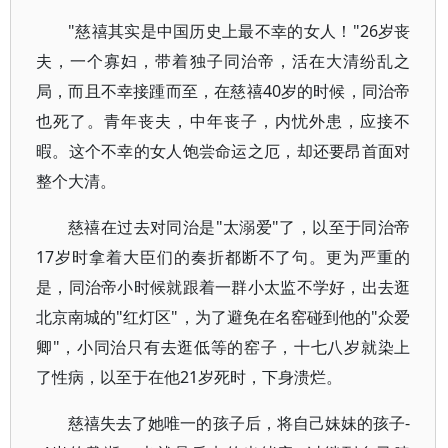
"慈禧其实是中国历史上最不幸的女人！"26岁丧
夫，一个寡妇，带着独子同治帝，活在大清纷乱之
局，而且不幸接踵而至，在慈禧40岁的时候，同治帝
也死了。青年丧夫，中年丧子，内忧外患，应接不
暇。这个不幸的女人饱尝命运之厄，却还要昂首面对
整个大清。
慈禧在过去对同治是"太溺爱"了，以至于同治帝
17岁时拿着大臣们的奏折都断不了句。更为严重的
是，同治帝小时候就跟着一群小太监不学好，出去逛
北京南城的"红灯区"，为了避免在名窑碰到他的"众爱
卿"，小同治只有去逛低等的窑子，十七八岁就染上
了性病，以至于在他21岁死时，下身溃烂。
慈禧失去了她唯一的孩子后，将自己妹妹的孩子-