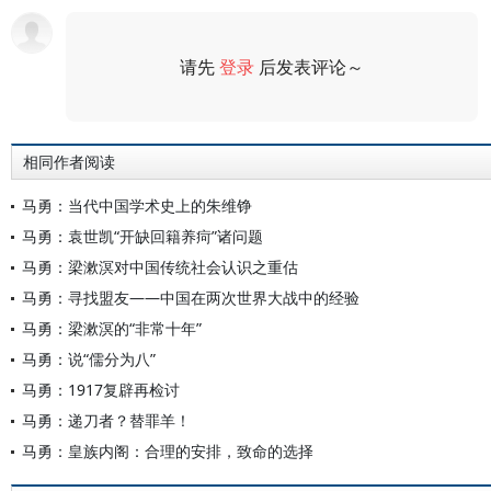
请先
登录
后发表评论～
评论
相同作者阅读
马勇：当代中国学术史上的朱维铮
马勇：袁世凯“开缺回籍养疴”诸问题
马勇：梁漱溟对中国传统社会认识之重估
马勇：寻找盟友——中国在两次世界大战中的经验
马勇：梁漱溟的“非常十年”
马勇：说“儒分为八”
马勇：1917复辟再检讨
马勇：递刀者？替罪羊！
马勇：皇族内阁：合理的安排，致命的选择