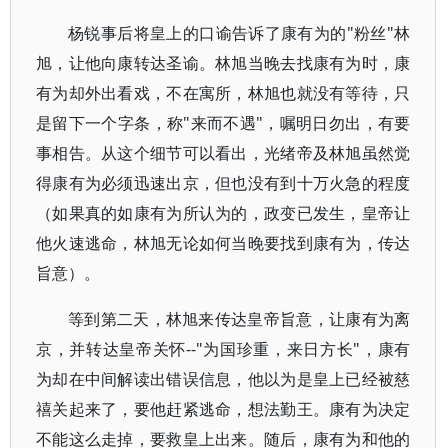
杨锐事后将皇上的口谕告诉了康有为的"粉丝"林
旭，让他向康转达圣谕。林旭当晚去找康有为时，康
有为却外出看戏，不在寓所，林旭也就没有等待，只
是留下一个字条，称"来而不遇"，嘱明日勿出，有要
事相告。从这个细节可以看出，光绪帝及林旭虽然觉
得康有为必须迅速出京，但也没有到十万火急的程度
（如果真的如康有为所认为的，政变已发生，皇帝让
他火速逃命，林旭无论如何当晚要找到康有为，传达
旨意）。
等到第二天，林旭来传达皇帝旨意，让康有为离
京，并转达皇帝关怀--"为国珍重，来日方长"，康有
为却在中间解读出错误信息，他以为是皇上已经被慈
禧关起来了，要他赶紧逃命，想法勤王。康有为决定
不能这么走掉，要救皇上出来。随后，康有为和他的