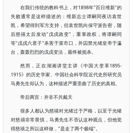
在我们传统的教科书上，对1898年"百日维新"的
失败通常是这样描述的：维新志士谭嗣同夜访袁世
凯，希望得到军方支持，但袁世凯向保守派告密，随
后慈禧太后发动"戊戌政变"，重掌政权，将谭嗣同
等"戊戌六君子"杀害于菜市口，并囚禁光绪皇帝于瀛
台，轰轰烈烈的戊戌变法，最终被扼杀。
然而，正在湖湘讲堂主讲《中国大变革1895-
1915》的历史学家、中国社会科学院近代史所研究员
马勇先生却认为，这种描述严重歪曲了历史的真相。
帝后两宫：并非不共戴天
很多人都认为慈禧对光绪过于严格，以至于光绪
对慈禧非常畏惧，马勇先生不否认这种观点，但他觉
得慈禧之所以这样做，"是走了两个极端"。