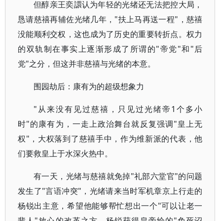
但醇亲王奕譞认为年轻的光绪还无法把控大局，
恳请慈禧再辅佐光绪几年，"扶上马再送一程"，慈禧
没能顺利交权，这也成为了历史的重要转折点。权力
的双轨制在事实上逐渐形成了所谓的"帝党"和"后
党"之分，但这并非慈禧与光绪的本意。
围园劫后：康有为的超级想象力
"从来没有见过慈禧，只见过光绪帝1个多小
时"的康有为，一走上政治舞台就反复强调"皇上无
权"，大权落到了慈禧手中，作为维新派的代表，他
们要救皇上于水深火热中。
有一天，光绪与慈禧就免掉"礼部六堂官"的问题
发生了"言语冲突"，光绪请来当时军机章京上行走的
杨锐出主意，希望他能够帮忙想出一个"可以让老一
辈人"放心的改革之方。杨锐获得皇帝给的"免死诏