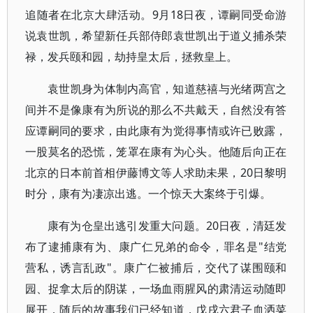
追随者在北京大肆活动。9月18日夜，谭嗣同受命游
说袁世凯，希望新任兵部侍郎袁世凯出于道义捕杀荣
禄，发兵颐和园，劫持皇太后，拯救皇上。
袁世凯身为体制内高官，知道慈禧与光绪两宫之
间并不是像康有为所说的那么不共戴天，自然没有答
应谭嗣同的要求，由此康有为觉得事情或许已败露，
一股莫名的恐慌，笼罩在康有为心头。他随后向正在
北京的日本前首相伊藤博文等人求助未果，20日黎明
时分，康有为凄凉出逃。一个惊天大案终于引爆。
康有为仓皇出逃引发重大问题。20日夜，清廷发
布了逮捕康有为、康广仁兄弟的命令，罪名是"结党
营私，诱言乱政"。康广仁被捕后，交代了谋围颐和
园、捉拿太后的阴谋，一场血雨腥风的肃清运动随即
展开，随后的故事我们已经知道，戊戌六君子血洒菜