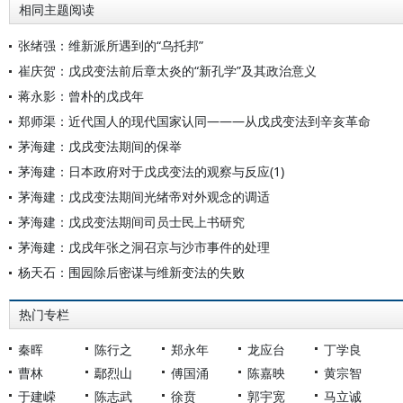
相同主题阅读
张绪强：维新派所遇到的“乌托邦”
崔庆贺：戊戌变法前后章太炎的“新孔学”及其政治意义
蒋永影：曾朴的戊戌年
郑师渠：近代国人的现代国家认同———从戊戌变法到辛亥革命
茅海建：戊戌变法期间的保举
茅海建：日本政府对于戊戌变法的观察与反应(1)
茅海建：戊戌变法期间光绪帝对外观念的调适
茅海建：戊戌变法期间司员士民上书研究
茅海建：戊戌年张之洞召京与沙市事件的处理
杨天石：围园除后密谋与维新变法的失败
热门专栏
秦晖
陈行之
郑永年
龙应台
丁学良
曹林
鄢烈山
傅国涌
陈嘉映
黄宗智
于建嵘
陈志武
徐贲
郭宇宽
马立诚