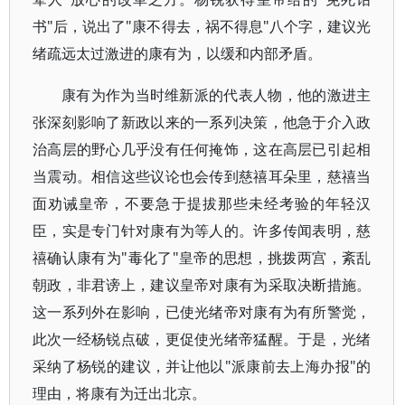
书"后，说出了"康不得去，祸不得息"八个字，建议光
绪疏远太过激进的康有为，以缓和内部矛盾。
康有为作为当时维新派的代表人物，他的激进主
张深刻影响了新政以来的一系列决策，他急于介入政
治高层的野心几乎没有任何掩饰，这在高层已引起相
当震动。相信这些议论也会传到慈禧耳朵里，慈禧当
面劝诫皇帝，不要急于提拔那些未经考验的年轻汉
臣，实是专门针对康有为等人的。许多传闻表明，慈
禧确认康有为"毒化了"皇帝的思想，挑拨两宫，紊乱
朝政，非君谤上，建议皇帝对康有为采取决断措施。
这一系列外在影响，已使光绪帝对康有为有所警觉，
此次一经杨锐点破，更促使光绪帝猛醒。于是，光绪
采纳了杨锐的建议，并让他以"派康前去上海办报"的
理由，将康有为迁出北京。