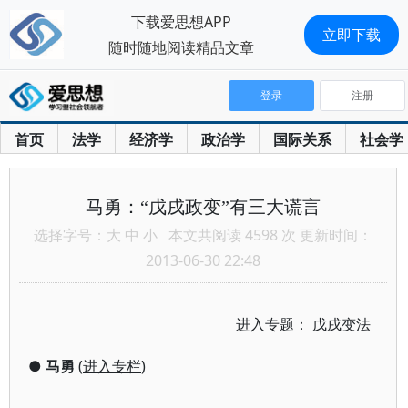
下载爱思想APP
立即下载
随时随地阅读精品文章
登录
注册
首页
法学
经济学
政治学
国际关系
社会学
马勇：“戊戌政变”有三大谎言
选择字号：
大
中
小
本文共阅读 4598 次 更新时间：
2013-06-30 22:48
进入专题：
戊戌变法
●
马勇
(
进入专栏
)