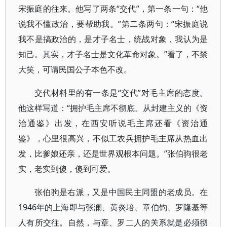
宋振庭的往来。他写了两条“交代”，第一条一句：“他
说我不懂政治，要帮助我。”第二条两句：“宋振庭说
我不是搞政治的，是才子名士，统战对象，我认为是
知己。其实，才子名士是文化革命对象。”看了，不禁
大笑，可谓民国公子本色不改。
交代材料里的有一条是“交代”对毛主席的态度。
他这样写道：“拥护毛主席不彻底。从封建主义的《资
治通鉴》出发，在西安听说毛主席还看《资治通
鉴》，心里很高兴，不似工农兵拥护毛主席从热血出
发，比爹娘还亲，还是世界观根本问题。”张伯驹很老
实，老实到傻，傻到可爱。
张伯驹是右派，又是中国民主同盟的老成员。在
1946年的上海即与张澜、黄炎培、章伯钧、罗隆基等
人有所交往。自然，与章、罗二人的关系就是必须彻