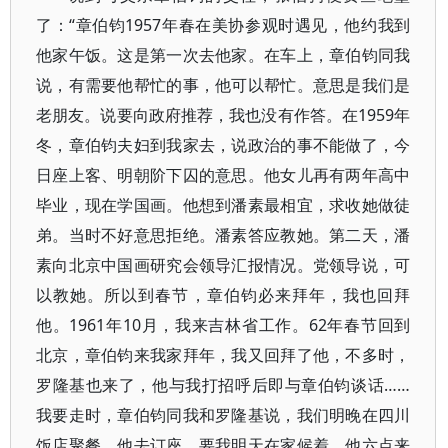
了：“章伯钧1957年春在美协参观时遇见，他约我到
他家午饭。这是第一次去他家。在车上，章伯钧同我
说，有需要他帮忙的事，他可以帮忙。意思是我们是
老朋友。说要向政府推荐，我也没有作答。在1959年
冬，章伯钧夫妇到我家去，说政治的事不能做了，今
日座上客、明朝阶下囚的意思。他女儿再有两年高中
毕业，现在学国画。他想到潘素最相宜，求收她做徒
弟。当时不好意思拒绝。潘素答应教她。第二天，潘
素向北京中国画研究会领导汇报情况。党领导说，可
以教她。所以到春节，章伯钧必来拜年，我也回拜
他。1961年10月，我来吉林省工作。62年春节回到
北京，章伯钧来我家拜年，我又回拜了他，不多时，
罗隆基也来了，他与我打招呼后即与章伯钧谈话……
我要走时，章伯钧同我和罗隆基说，我们明晚在四川
饭店聚餐。他去订座，要我明天在家候着。他六点来