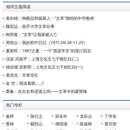
相同主题阅读
葛剑雄：殉葬品和掘墓人：“文革”期间的中学教师
魏宏运：南开大学文革往事
阎明复：“文革”让我家破人亡
周尧云：我的初中日记（1971.09.28-11.25）
夏新民：1967之夏：一个“逍遥学生”的渡江前后
沈寂 武振平：上海文化五七干校忆往(二)
钱伯城 雷群明：上海文化五七干校忆往(一)
葛兆光：非青非红
金 岱：我这着棋……?
萧象：在左右和进退之间——文革中的聂荣臻
热门专栏
秦晖
陈行之
郑永年
龙应台
丁学良
曹林
鄢烈山
傅国涌
陈嘉映
黄宗智