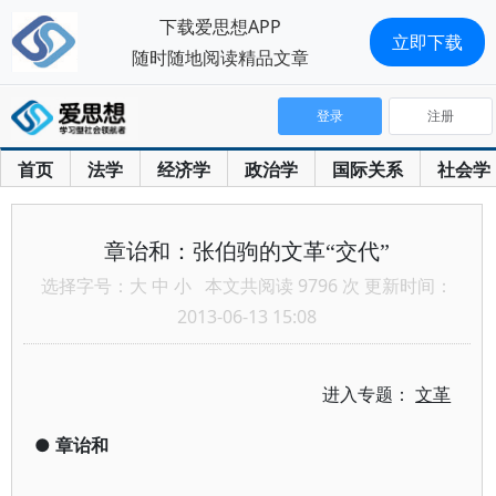
下载爱思想APP
立即下载
随时随地阅读精品文章
登录
注册
首页
法学
经济学
政治学
国际关系
社会学
章诒和：张伯驹的文革“交代”
选择字号：
大
中
小
本文共阅读 9796 次 更新时间：
2013-06-13 15:08
进入专题：
文革
●
章诒和