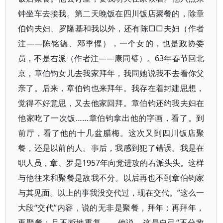
钟坐车去接我。第二天晚饭在四川饭店聚餐的，除章
伯钧夫妇、罗隆基和我以外，还有陈□□夫妇（作者
注——陈铭德、邓季惺），一个女的，也是政协委
员，不是右派（作者注——康同璧）。63年春节回北
京，章伯钧女儿去我家拜年，我同她说我不去看你父
亲了。后来，章伯钧也来拜年。我存在着封建思想，
觉得不好意思，又去他家回拜。章伯钧还约我夫妇在
他家吃了一次饭……章伯钧拿出他的字画，看了。到
前厅，看了他的十几盆腊梅。这次又到四川饭店聚
餐，还是以前的人。事后，我感到犯了错误。我是在
职人员，章、罗是1957年向党进攻的右派头头。这样
与他往来和聚餐是敌我不分。以后再也不到章伯钧家
与其见面。以上的事我没交代过，现在交代。”这么一
大段“交代”内容，说的无非是聚餐，拜年；再拜年，
再聚餐；且不断地重复——他说，这是自己“不分敌