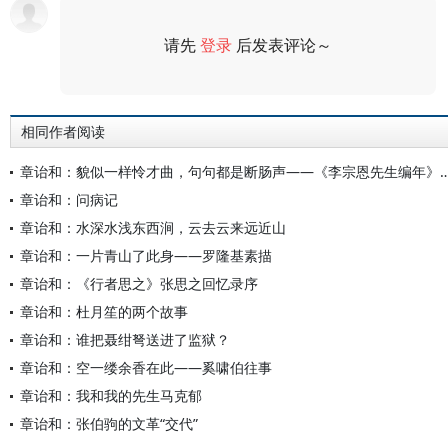
请先
登录
后发表评论～
评论
相同作者阅读
章诒和：貌似一样怜才曲，句句都是断肠声——《李
章诒和：问病记
章诒和：水深水浅东西涧，云去云来远近山
章诒和：一片青山了此身——罗隆基素描
章诒和：《行者思之》张思之回忆录序
章诒和：杜月笙的两个故事
章诒和：谁把聂绀弩送进了监狱？
章诒和：空一缕余香在此——奚啸伯往事
章诒和：我和我的先生马克郁
章诒和：张伯驹的文革“交代”