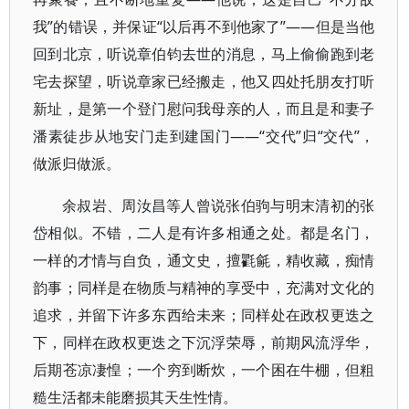
我”的错误，并保证“以后再不到他家了”——但是当他
回到北京，听说章伯钧去世的消息，马上偷偷跑到老
宅去探望，听说章家已经搬走，他又四处托朋友打听
新址，是第一个登门慰问我母亲的人，而且是和妻子
潘素徒步从地安门走到建国门——“交代”归“交代”，
做派归做派。
余叔岩、周汝昌等人曾说张伯驹与明末清初的张
岱相似。不错，二人是有许多相通之处。都是名门，
一样的才情与自负，通文史，擅氍毹，精收藏，痴情
韵事；同样是在物质与精神的享受中，充满对文化的
追求，并留下许多东西给未来；同样处在政权更迭之
下，同样在政权更迭之下沉浮荣辱，前期风流浮华，
后期苍凉凄惶；一个穷到断炊，一个困在牛棚，但粗
糙生活都未能磨损其天生性情。