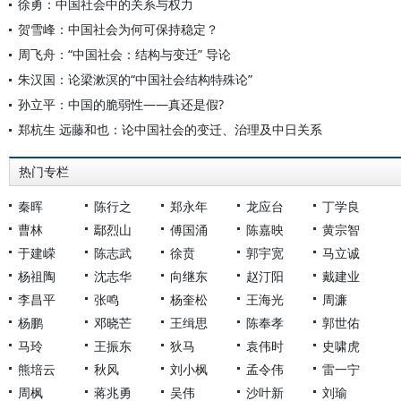
徐勇：中国社会中的关系与权力
贺雪峰：中国社会为何可保持稳定？
周飞舟：“中国社会：结构与变迁” 导论
朱汉国：论梁漱溟的“中国社会结构特殊论”
孙立平：中国的脆弱性——真还是假?
郑杭生 远藤和也：论中国社会的变迁、治理及中日关系
热门专栏
秦晖
陈行之
郑永年
龙应台
丁学良
曹林
鄢烈山
傅国涌
陈嘉映
黄宗智
于建嵘
陈志武
徐贲
郭宇宽
马立诚
杨祖陶
沈志华
向继东
赵汀阳
戴建业
李昌平
张鸣
杨奎松
王海光
周濂
杨鹏
邓晓芒
王缉思
陈奉孝
郭世佑
马玲
王振东
狄马
袁伟时
史啸虎
熊培云
秋风
刘小枫
孟令伟
雷一宁
周枫
蒋兆勇
吴伟
沙叶新
刘瑜