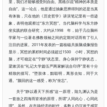
里，我们才能够感受到自由。黑格尔说“精神的本质是
自由”。这一论点，他是通过抽象思辨得到的还是当真
有体验，只在他的《历史哲学》讲演笔记里有一些迹
象，表明他观察过“东方冥想”。当代脑科学与东方静
坐实践的联合研究，大约从1998 年，始于几位脑科
学家与一位著名佛教领袖之间的定期对话而有了引人
注目的进展。2011年发表的一篇核磁共振脑成像报告
显示，冥想的累积时间必须超过1500 小时，冥想的
脑，才可稳定在“宁静”状态里。身心保持宁静状态，
梁漱溟在“礼记大学篇伍严两家解说合印序”里有十分
精致的描写。“堕肢体，黜聪明，离形去知，同于大
通。”颜回的这一感受，称为“坐忘”。
关于“静以通天下所感”这一原理，陆九渊认为是
一套放之四海而皆准的原理，所谓“人同此心，心同此
理”。虽然，在市场经济的时代，多数人仍沉迷于感官