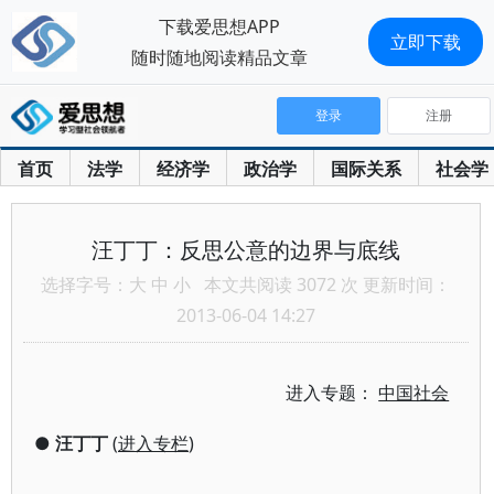
下载爱思想APP
立即下载
随时随地阅读精品文章
登录
注册
首页
法学
经济学
政治学
国际关系
社会学
汪丁丁：反思公意的边界与底线
选择字号：
大
中
小
本文共阅读 3072 次 更新时间：
2013-06-04 14:27
进入专题：
中国社会
●
汪丁丁
(
进入专栏
)