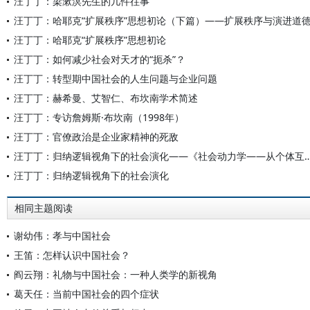
汪丁丁：梁漱溟先生的几件往事
汪丁丁：哈耶克“扩展秩序”思想初论（下篇）——扩展秩序与演进道
汪丁丁：哈耶克“扩展秩序”思想初论
汪丁丁：如何减少社会对天才的“扼杀”？
汪丁丁：转型期中国社会的人生问题与企业问题
汪丁丁：赫希曼、艾智仁、布坎南学术简述
汪丁丁：专访詹姆斯·布坎南（1998年）
汪丁丁：官僚政治是企业家精神的死敌
汪丁丁：归纳逻辑视角下的社会演化——《社会动力学——从
汪丁丁：归纳逻辑视角下的社会演化
相同主题阅读
谢幼伟：孝与中国社会
王笛：怎样认识中国社会？
阎云翔：礼物与中国社会：一种人类学的新视角
葛天任：当前中国社会的四个症状