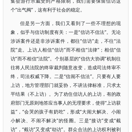
集会游行示威受到严格限制，我们需要保留信访这
个“出气阀”，这有利于社会的稳定。
但是另一方面，我们又看到了一些不理想的现
象，似乎与信访制度有关：一是“信访不信法”。无论
涉诉案件还是非涉诉案件，都往“信访”走，不往“法
院”走。上访人相信“信访”而不相信“法律”；相信“信
访”而不相信“法院”。个别基层的“信仿大协调”机制往
往将人民法院的终审裁判随意改变，造成司法终审不
终，司法权威下降。二是“信闹不信法”。只要有人要
上访，地方管理部门就妥协，不讲法律标准，只求太
平结果（不上访）。为了劝住信访人的上访，有的政
府部门无原则地答应当事人的无理要求，使得“上访获
益”，“会哭的孩子有奶吃”，形成“大闹大解决、小闹
小解决、不闹不解决”的怪圈。三是“接访”变成“截
访”，“截访”又变成“劫访”。群众合法的上访权利被剥