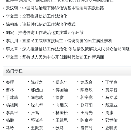
景汉朝：中国司法治理下涉诉信访基本理论与实践出路
李文章：全面推进信访工作法治化
陈柏峰：论新时代信访工作法治化模式
刘宏：推进信访工作法治化要注重五个环节
李洪川：直接民主或非直接民主：信访制度的民主属性辨析
李文章：深入推进信访工作法治化 依法按政策解决人民群众信访问题
李文章：坚持以人民为中心开创新时代信访工作新局面
热门专栏
秦晖
陈行之
郑永年
龙应台
丁学良
曹林
鄢烈山
傅国涌
陈嘉映
黄宗智
于建嵘
陈志武
徐贲
郭宇宽
马立诚
杨祖陶
沈志华
向继东
赵汀阳
戴建业
李昌平
张鸣
杨奎松
王海光
周濂
杨鹏
邓晓芒
王缉思
陈奉孝
郭世佑
马玲
王振东
狄马
袁伟时
史啸虎