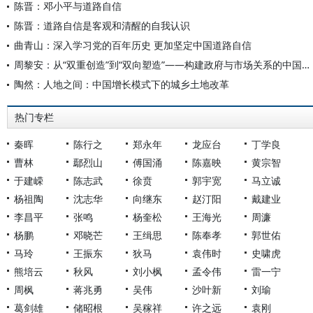
陈晋：邓小平与道路自信
陈晋：道路自信是客观和清醒的自我认识
曲青山：深入学习党的百年历史 更加坚定中国道路自信
周黎安：从“双重创造”到“双向塑造”——构建政府与市场关系的中国经验
陶然：人地之间：中国增长模式下的城乡土地改革
热门专栏
秦晖
陈行之
郑永年
龙应台
丁学良
曹林
鄢烈山
傅国涌
陈嘉映
黄宗智
于建嵘
陈志武
徐贲
郭宇宽
马立诚
杨祖陶
沈志华
向继东
赵汀阳
戴建业
李昌平
张鸣
杨奎松
王海光
周濂
杨鹏
邓晓芒
王缉思
陈奉孝
郭世佑
马玲
王振东
狄马
袁伟时
史啸虎
熊培云
秋风
刘小枫
孟令伟
雷一宁
周枫
蒋兆勇
吴伟
沙叶新
刘瑜
葛剑雄
储昭根
吴稼祥
许之远
袁刚