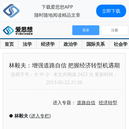
下载爱思想APP
立即下载
随时随地阅读精品文章
登录
注册
首页
法学
经济学
政治学
国际关系
社会学
林毅夫：增强道路自信 把握经济转型机遇期
选择字号：
大
中
小
本文共阅读 2422 次 更新时间：
2013-05-22 21:36
进入专题：
道路自信
经济转型
●
林毅夫
(
进入专栏
)