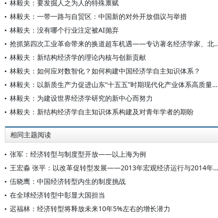
林毅夫：要发掘人之为人的特殊禀赋
林毅夫：一带一路与自贸区：中国新的对外开放倡议与举措
林毅夫：没有哪个行业注定被AI抛弃
抢抓第四次工业革命带来的换道超车机遇——专访著名经济学家、北京大学新
林毅夫：新结构经济学的理论内核与创新贡献
林毅夫：如何应对数智化？如何构建中国经济学自主知识体系？
林毅夫：以新质生产力促进山东“十五五”时期现代化产业体系高质量发展
林毅夫：为建设世界经济学研究的新中心而努力
林毅夫：新结构经济学自主知识体系构建及对青年学者的期盼
相同主题阅读
张军：经济转型与制度型开放——以上海为例
王宏淼 张平：以改革促转型发展——2013年宏观经济运行与201
伍晓鹰：中国经济转型内生的制度挑战
在全球经济转型中彰显大国担当
迟福林：经济转型将释放未来10年5%左右的增长潜力