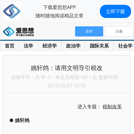
下载爱思想APP
立即下载
随时随地阅读精品文章
登录
注册
首页
法学
经济学
政治学
国际关系
社会学
姚轩鸽：请用文明导引税改
选择字号：
大
中
小
本文共阅读 1611 次 更新时间：
2013-05-07 10:10
进入专题：
税制改革
●
姚轩鸽