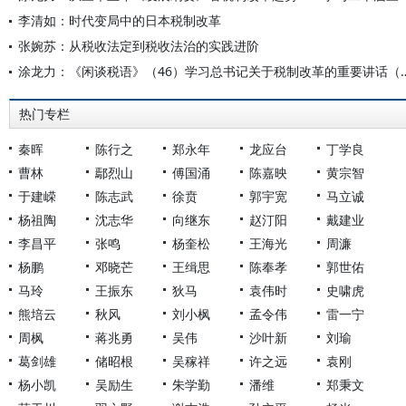
李清如：时代变局中的日本税制改革
张婉苏：从税收法定到税收法治的实践进阶
涂龙力：《闲谈税语》（46）学习总书
热门专栏
秦晖
陈行之
郑永年
龙应台
丁学良
曹林
鄢烈山
傅国涌
陈嘉映
黄宗智
于建嵘
陈志武
徐贲
郭宇宽
马立诚
杨祖陶
沈志华
向继东
赵汀阳
戴建业
李昌平
张鸣
杨奎松
王海光
周濂
杨鹏
邓晓芒
王缉思
陈奉孝
郭世佑
马玲
王振东
狄马
袁伟时
史啸虎
熊培云
秋风
刘小枫
孟令伟
雷一宁
周枫
蒋兆勇
吴伟
沙叶新
刘瑜
葛剑雄
储昭根
吴稼祥
许之远
袁刚
杨小凯
吴励生
朱学勤
潘维
郑秉文