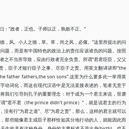
曰：“政者，正也。子师以正，孰敢不正。”
之德，风。小人之德，草。草，尚之风，必偃。”这里所提出的问
属问题，而是有中国特色的政治上的责任应该谁负的问题。按照
者之不当所导致，应由行政者完全负责。所谓“君君臣臣，父父
责，臣子才能行臣子之事、尽臣子之责。用英文翻译讲即“the
ters,the father fathers,the son sons”.这里为什么要多此一举用英
名字动词化，而这在现代汉语中是无法直接表述的，笔者无意于
以将我们引导到孔子的重要理念：对于成为一个君主来说，世袭
（the prince didn't prince）”，就是说君主的行为
没有行“为君之道”、尽“为君之责”，那么，这样的君主就可以
理，那些能像君主或臣子那样恰如其分地行动的人，就能因此而
生的具有这种身份。身份的主要标准不是出身(birth)，也不