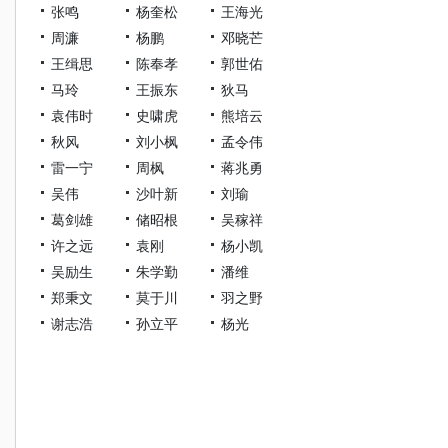
张鸣
杨奎松
王海光
周濂
杨鹏
邓晓芒
王缉思
陈奉孝
郭世佑
马玲
王振东
狄马
袁伟时
史啸虎
熊培云
秋风
刘小枫
孟令伟
雷一宁
周枫
蒋兆勇
吴伟
沙叶新
刘瑜
葛剑雄
储昭根
吴稼祥
许之远
袁刚
杨小凯
吴励生
朱学勤
潘维
郑秉文
莫于川
羽之野
谢志浩
孙立平
杨光