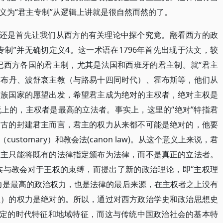
义为“君主专制”从逻辑上讲就是很自然而然的了。
么还是首先让我们从西方的有关理论中探个究竟。翻看西方的政
制”并无确切定义4。这一术语在1796年首先出现于法文，较
世纪西方各国的君主制，尤其是法国和西班牙的君主制。就“君主
代表人物有布丹、波舒哀主教（与路易十四同时代）、霍布斯等，他们从
民族国家的愿望出发，希望君主成为绝对的主权者，绝对主权是
上的，主权者是最高的立法者。事实上，这里的“绝对”特指君
中古的封建君主而言，君主的权力从来都不可能是绝对的，他要
stomary）和教会法(canon law)。从这个意义上来说，君
君主只能将既有的法律指定颁布为法律，而不是真正的立法者。
族与教会对于王权的束缚，而提出了新的政治理论，即“主权理
力是最高的政治权力，也是法律的最后来源，在主权者之上没有
主）的权力是绝对的。所以，通过对西方政治学史和政治思想史
特定的时代特征和地域特征，而这与传统中国政治社会的基本特