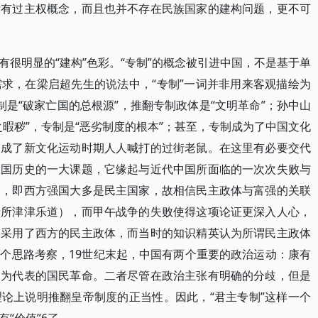
没有过主权概念，而且也并不存在民族国家的建构问题，更不可
很明显的“建构”色彩。“专制”的概念被引进中国，不是基于单
求，在梁启超先生的说法中，“专制”一词并非用来客观描绘为
是“破家亡国的总根源”，推翻专制政体是“文明革命”；孙中山
暇秽”，专制是“恶劣制度的根本”；甚至，专制成为了中国文化
，成了新文化运动时期人人喊打的过街老鼠。在这里有必要交代
中国历史的一大课题，它缘起与近代中国所面临的一次次失败与
察，即西方强国大多是民主国家，故相信民主政体与富强的关联
者所津津乐道），而甲午战争的失败使得这项论证更深入人心，
本采用了西方的民主政体，而当时的知识精英认为所谓民主政体
个思路考察，19世纪末起，中国有两个重要的政治运动：康有
山为代表的国民革命。二者尽管在政治主张有明确的分歧，但是
论上说明推翻皇帝制度的正当性。因此，“君主专制”这样一个