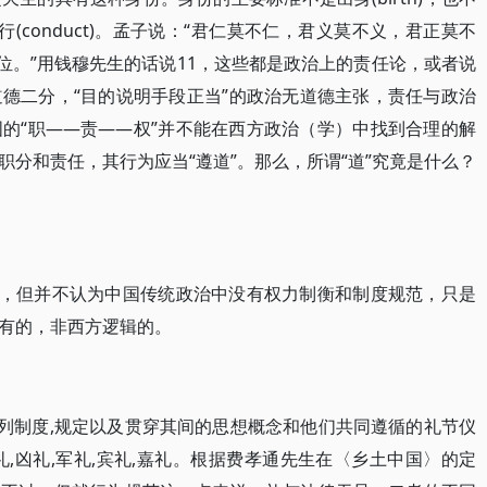
在于品行(conduct)。孟子说：“君仁莫不仁，君义莫不义，君正莫不
位。”用钱穆先生的话说11，这些都是政治上的责任论，或者说
德二分，“目的说明手段正当”的政治无道德主张，责任与政治
的“职——责——权”并不能在西方政治（学）中找到合理的解
分和责任，其行为应当“遵道”。那么，所谓“道”究竟是什么？
”，但并不认为中国传统政治中没有权力制衡和制度规范，只是
有的，非西方逻辑的。
系列制度,规定以及贯穿其间的思想概念和他们共同遵循的礼节仪
吉礼,凶礼,军礼,宾礼,嘉礼。根据费孝通先生在〈乡土中国〉的定