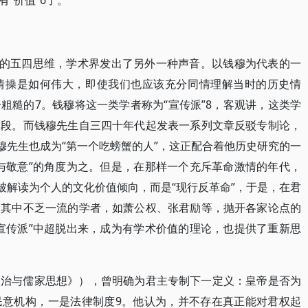
“价值”6了。
”的五四思维，学术界发出了另外一种声音。以钱穆为代表的一
情操是如何伟大，即使我们也应该充分同情理解当时的历史情
粗糙的7。钱穆将这一类学者称为“宣传派”8，客观讲，这类学
阶段。而钱穆先生自三四十年代起发表一系列文章反驳专制论，
穆先生也成为“第一个吃螃蟹的人”，这正配合着他历史研究的一
与敬意”的角度为之。但是，在那样一个充斥革命激情的年代，
被解读为个人的文化价值倾向，而是“现行反革命”，于是，在君
，其中不乏一流的学者，如萧公权、张君励等，抛开各家论点的
宣传派”中超脱出来，成为有学术价值的理论，也提供了重新思
政治与儒家思想》），曾明确为君主专制下一定义：皇帝是否为
民意机构，一是法律制度9。他认为，并不存在真正能对君权起