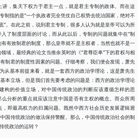
上讲，集天下权力于君主一点，就是君主专制的政体。而在这
专制指的是“一个执政者完全凭仗自己权势去统治国家，绝对不
彻底”。在此之前，说到君主专制，很多人认为就是皇帝可以为所
导入了制度层面的讨论，而从此以后，专制的问题就集中在“制
的有有效制君的制度，那么皇帝就不是主权者，当然也就不是一
的领域，最经典的论文当推余英时的《“君尊臣卑”下的君权与相
否有制君的制度性因素的问题。仔细考察，我们便会发现，萧先
因为从基本前提来看，就是一套西方的政治学理论，这是萧先生
和基本立场，但是我们首先要考虑的问题是：西方的政治学理论
建构的价值立场，对中国传统政治的判断应该遵循怎样的思
，那么分析的重点就应该注意中国是否有主权的概念。而众所周
点，即最高权力的归属问题。既然中西方社会历史发展逻辑迥
析中国传统政治的做法保持警醒。那么，中国传统政治社会的制
传统政治的运转？