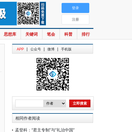
登录
注册
思想库
关键词
笔会
科普
排行
|
|
|
APP
公众号
微博
手机版
相同作者阅读
孟登科：“君主专制”与“礼治中国”