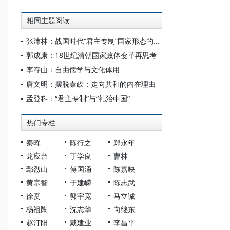
相同主题阅读
张沛林：战国时代“君主专制”国家形态的发展与定型
郭成康：18世纪清朝国家政体变革再思考
李存山：自由儒学与文化体用
唐文明：摆脱秦政：走向共和的内在理由
孟登科：“君主专制”与“礼治中国”
热门专栏
秦晖
陈行之
郑永年
龙应台
丁学良
曹林
鄢烈山
傅国涌
陈嘉映
黄宗智
于建嵘
陈志武
徐贲
郭宇宽
马立诚
杨祖陶
沈志华
向继东
赵汀阳
戴建业
李昌平