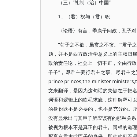
（三）“礼制（治）中国”
1、（君）权与（君）职
〈论语〉有言，季康子问政，孔子对
“苟子之不欲，虽赏之不窃。”“君子
题，并不是西方政治学意义上的主权归
政治责任论，社会上一切不正，全由行政
子子”，即君主要行君主之事、尽君主之
prince princes,the minister minis
文来翻译，是因为这句话的关键在于把
词语和逻辑上的吹毛求疵，这种解释可
的身份既不是必要的，也不是充分的。所谓“君不君
没有显示出与其臣子所应该有的那种关系，
被视为根本不是真正的君主。同样的道
配享有君主或臣子的身份，即使他们不是天