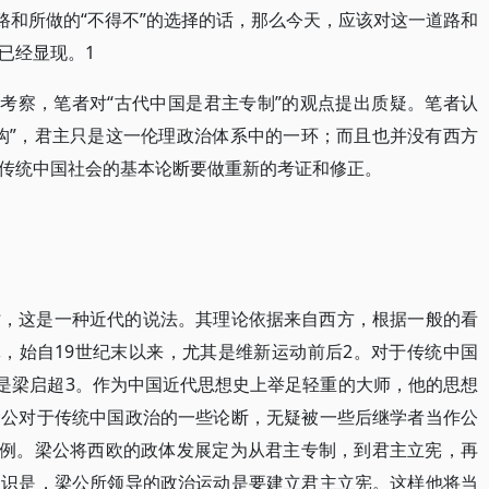
路和所做的“不得不”的选择的话，那么今天，应该对这一道路和
已经显现。1
的考察，笔者对“古代中国是君主专制”的观点提出质疑。笔者认
构”，君主只是这一伦理政治体系中的一环；而且也并没有西方
传统中国社会的基本论断要做重新的考证和修正。
时，这是一种近代的说法。其理论依据来自西方，根据一般的看
体，始自19世纪末以来，尤其是维新运动前后2。对于传统中国
人是梁启超3。作为中国近代思想史上举足轻重的大师，他的思想
梁公对于传统中国政治的一些论断，无疑被一些后继学者当作公
一例。梁公将西欧的政体发展定为从君主专制，到君主立宪，再
常识是，梁公所领导的政治运动是要建立君主立宪。这样他将当