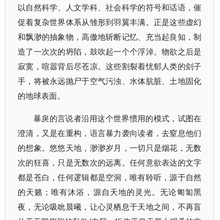
以自然科学、人文学科、社会科学的符号和话语，催
促着复杂世界体系从雏形到羽翼丰满。正是这些虚幻
和飘渺的抽象物，高傲地斩断记忆、充当起良知，制
造了一次次的坍陷，鼓吹起一个个浮淖。物欲之后是
寂寞，喧嚣背后尽苍凉。这些割裂着忧郁人类的刽子
手，将被永远抛尸于空气污浊、水体肮脏、土地固化
的地球表面。
暴戾的言说者沿用这个世界惯用的模式，试图在
澄清，又是在重构，语言暴力袭向读者，去窒息他们
的想象。悠悠天地，渺渺岁月，一切只是烟花，无数
次的狂喜，只是无数次的远离。任何意欲表达的文字
都是苍白，任何逻辑都是空洞，唯有聆听，源于自然
的天籁；唯有沐浴，源自天地的灵光。无论匍匐黑
夜，无论吸吮晨曦，让心灵栖息于天地之间，不再盲