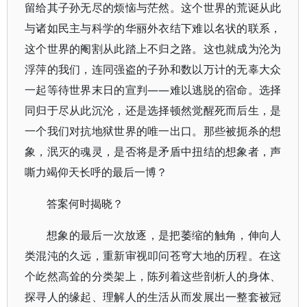
留给其子孙无尽的烦恼与茫然。这个世界的荒诞从此
与诸如民主与科学的华丽外衣结下难以名状的联系，
这个世界的阉割从此踏上不归之路。这也就成为沦为
浮萍的我们，连同强盗的子孙和数以万计的无辜大众
一起等待世界末日的宣判——难以逃脱的宿命。选择
同归于尽从此沉沦，还是选择顿然觉醒死而后生，是
一个我们对抗地狱世界的唯一出口。那些被扼杀的想
象，泯灭的魂灵，是否将是矛盾中扭结的想象者，声
嘶力竭仰天长呼的最后一博？
答案何时揭晓？
想象的最后一次放逐，是把萎缩的触角，伸向人
类混沌的久远，重新审视叩问苍穹大地的历程。在这
个屹然高耸的分类架上，陈列着这些剖析人的身体、
探寻人的缘起、理解人的生活从而发展出一整套被冠