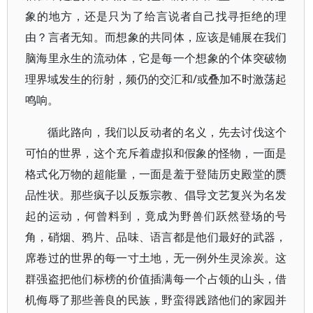
象的地方，还是只为了给言说者自己找寻拒绝的理
由？言者无知。而想象的共同体，应该是铺展在我们
脑海里永生的流动体，它是每一个想象的个体突破物
理界域发生的衍射，频仍的交汇和/或叠加不时激荡起
鸣响。
循此路向，我们以反动者的名义，先去讨伐这个
可怕的世界，这个充斥着虚拟和假象的怪物，一面是
格式化万物的超能量，一面是羞于登陆历史殿堂的赝
品性状。那些疯子以反叛宗教、倡导文艺复兴为名发
起的运动，何曾料到，竟成为野兽们跃然登场的号
角，硝烟、鸦片、品味、语言都是他们最好的武器，
席卷过的世界的每一寸土地，无一例外生灵涂炭。这
群强盗把他们标榜的价值插满每一个占领的山头，借
机侮辱了那些善良的民族，野蛮得践踏他们的家园并