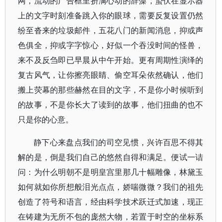
网，流动的广告框里挤满心动的辞藻，蛰伏在显示器
上的文字时刻准备跳入你的眼球，需要反复设置仍然
纷至沓来的垃圾邮件，五花八门的新闻消息，抑或声
色俱全，抑或字字惊心，好似一个吞没时间的怪兽，
来不及反刍即已早晨从中午开始。更有周期性演绎的
复古风气，让你擦亮眼睛、偷空耳朵依然确认，他们
搬上荧幕的那些赫然在目的文字，不是你小时候听到
的故事，不是你长大了读到的故事，他们扭曲的也不
只是你的心意。
静下心来盘点我们的司空见惯，兴许百思不得其
解的是，倒是我们自己的悠然自得和满足。便试一诘
问：为什么明朝不是明皇宫里那几十幅雕像，林黛玉
如何就如你所想般泪光点点，娇喘微微？我们的祖先
创造了符号和语言，经由科学技术跃迁式加速，现正
在铸建为无所不包的庞然大物，若置于时空的坐标系