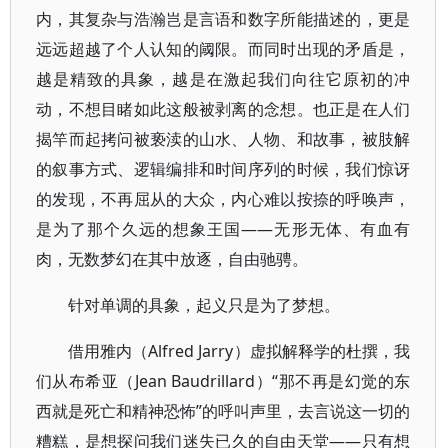
内，其复杂与浩瀚岂是言语和数字所能描述的，更是
远远超越了个人认知的阈限。而同时出现的矛盾是，
越是精致的具象，越是在激起我们向往它原初的冲
动，不想目睹如此这般被剥离的念想。也正是在人们
揭竿而起拷问被亵渎的山水、人物、和故事，被肢解
的叙事方式、逻辑编排和时间序列的时候，我们惊讶
的发现，不再屈从的大众，内心难以按捺的呼唤声，
是为了那个久远的想象王国——无形无体、有血有
肉，无数梦幻在其中放逐，自由驰骋。
针对单调的具象，起义只是为了梦想。
借用雅内（Alfred Jarry）虚拟解释学的杜撰，我
们从布希亚（Jean Baudrillard）“那不再是幻觉的东
西就是死亡和精神恐怖”的呼叫声里，去言说这一切的
糟糕，是想探问我们迷失已久的自由天堂——只有想