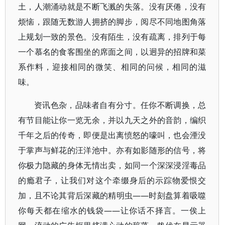
土，人潮涌动就是不断飞溅的失落。没有厌倦，没有
烦恼，跟随无数游人拥挤的脚步，阅尽不同地图角落
上规划一致的景色。没有陌生，没有疏离，排列于每
一个慕名的食客围坐的席面之间，以迥异的招牌和菜
系作料，迎接相同的微笑、相同的问候，相同的滋
味。
资讯色杂，品味者自有分寸。任你不断调换，总
有节目能让你一览无余，并以九天之外的音韵，编织
千年之后的传奇，即便是出离愤怒的嚎叫，也会湮没
于掌声与鲜花的汪洋池中。亦有如影随形的信号，将
你极力隐藏的身体无情出卖，如同一个深深浸淫毒品
的瘾君子，让我们对这个牵缀身后的示踪物爱恨交
加，且不论其背后深藏的精明虫——时刻盘算着吸噬
你每天都在缩水的钱袋——让你话不择言。一俟上