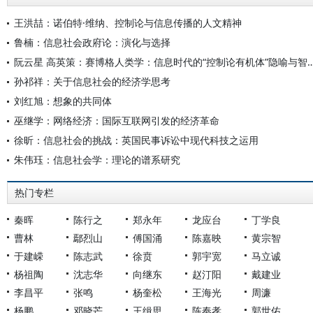
王洪喆：诺伯特·维纳、控制论与信息传播的人文精神
鲁楠：信息社会政府论：演化与选择
阮云星 高英策：赛博格人类学：信息时代的“控制论有
孙祁祥：关于信息社会的经济学思考
刘红旭：想象的共同体
巫继学：网络经济：国际互联网引发的经济革命
徐昕：信息社会的挑战：英国民事诉讼中现代科技之运用
朱伟珏：信息社会学：理论的谱系研究
热门专栏
秦晖
陈行之
郑永年
龙应台
丁学良
曹林
鄢烈山
傅国涌
陈嘉映
黄宗智
于建嵘
陈志武
徐贲
郭宇宽
马立诚
杨祖陶
沈志华
向继东
赵汀阳
戴建业
李昌平
张鸣
杨奎松
王海光
周濂
杨鹏
邓晓芒
王缉思
陈奉孝
郭世佑