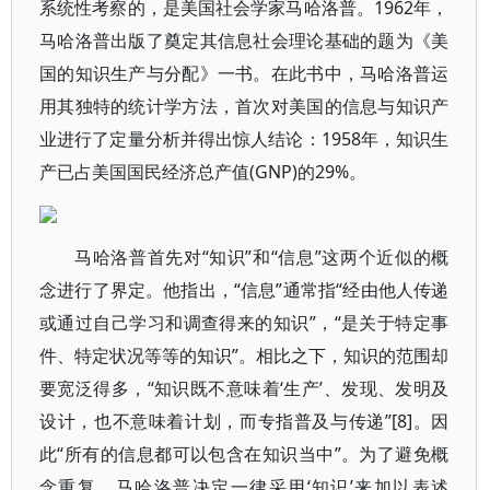
系统性考察的，是美国社会学家马哈洛普。1962年，
马哈洛普出版了奠定其信息社会理论基础的题为《美
国的知识生产与分配》一书。在此书中，马哈洛普运
用其独特的统计学方法，首次对美国的信息与知识产
业进行了定量分析并得出惊人结论：1958年，知识生
产已占美国国民经济总产值(GNP)的29%。
马哈洛普首先对“知识”和“信息”这两个近似的概
念进行了界定。他指出，“信息”通常指“经由他人传递
或通过自己学习和调查得来的知识”，“是关于特定事
件、特定状况等等的知识”。相比之下，知识的范围却
要宽泛得多，“知识既不意味着‘生产’、发现、发明及
设计，也不意味着计划，而专指普及与传递”[8]。因
此“所有的信息都可以包含在知识当中”。为了避免概
念重复，马哈洛普决定一律采用‘知识’来加以表述