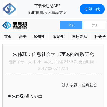
下载爱思想APP
立即下载
随时随地阅读精品文章
登录
注册
首页
法学
经济学
政治学
国际关系
社会学
朱伟珏：信息社会学：理论的谱系研究
选择字号：
大
中
小
本文共阅读 8139 次 更新时间：
2017-08-07 17:11
进入专题：
信息社会
●
朱伟珏
(
进入专栏
)