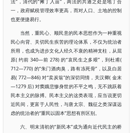
法”，清代的“摊丁入亩”，两法的共通之处是地丁合
一，政府赋税管理效率更高，而对人口、土地的控制
也更便捷易行。
当然，重民心、顺民意的民本思想作为一种重视
民心向背、关切民生疾苦的理论体系，不仅为统治者
所用，也成为进步文化人经久不衰的精神支柱，从屈
原( 约前 340—前 278) 的“哀民生之多艰”，到杜甫(
712—770) 的“朱门酒肉臭，路有冻死骨”，以及白居
易( 772—846) 对“卖炭翁”的深切同情，关汉卿( 金末
—1279 后) 对窦娥悲惨身世的不平之鸣，无不跳跃着
民本主义的脉搏。民本主义的这类表现，应当说更切
近民间，更富于人民性，与唐太宗、魏征之类深谋远
虑的统治者的“重民以固本”思想有所区别。
六、明末清初的“新民本”成为通向近代民主的桥