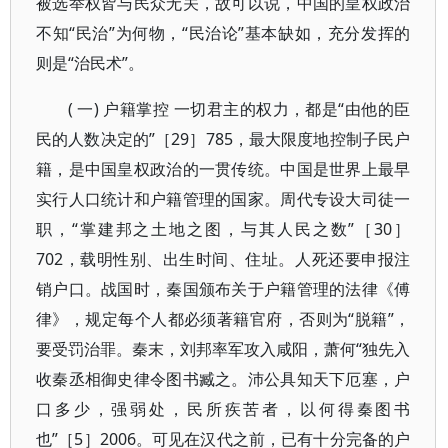
被选举权皆与民众无关，故可以说，中国的皇权政治
不知“民治”为何物，“民治论”基本缺如，充分发挥的
则是“治民术”。
( 一) 户籍掌控 一切君主的权力，都是“由他的臣
民的人数决定的”［29］785，最大限度地控制子民户
籍，是中国皇权政治的一贯传统。中国是世界上最早
实行人口统计和户籍管理的国家。周代专设大司徒一
职，“掌建邦之土地之图，与其人民之数”［30］
702，载明性别、出生时间、住址。人死还要申报注
销户口。战国时，秦国颁布关于户籍管理的法律《傅
律》，规定每个人都必须著籍官府，否则为“脱籍”，
要受罚治罪。秦末，刘邦率军攻入咸阳，萧何“独先入
收秦丞相御史律令图书臧之。沛公具知天下厄塞，户
口多少，强弱处，民所疾苦者，以何得秦图书
也”［5］2006。可见在汉代之前，已有十分完备的户