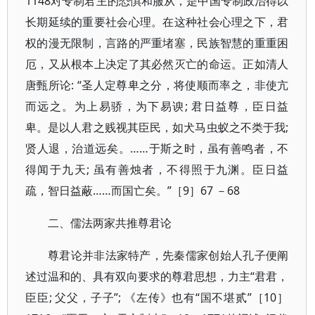
1148对专制君主的恐惧和服从，是中国专制政治得以
长期延续的重要社会心理。在这种社会心理之下，君
权的漫无限制，言路的严重堵塞，民族智慧的重重困
厄，又从根本上决定了其必然灭亡的命运。正如清人
唐甄所论: “圣人定尊卑之分，将使顺而率之，非使亢
而远之。为上易骄，为下易谀; 君日益尊，臣日益
卑。是以人君之贱视其臣民，如犬马虫蚁之不类于我;
贤人退，治道远矣。……于斯之时，虽有善鸣者，不
得闻于九天; 虽有善烛者，不得照于九渊。臣日益
疏，智日益蔽……而国亡矣。”［9］67 －68
二、儒法两家共推尊君论
尊君论并非法家特产，先秦儒家创始人孔子便阐
述过温和的、具有双向要求的尊君思想，力主“君君，
臣臣; 父父，子子”; 《左传》也有“国不堪贰”［10］