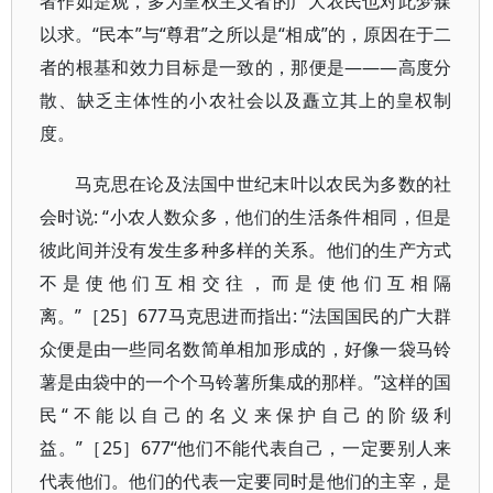
者作如是观，多为皇权主义者的广大农民也对此梦寐
以求。“民本”与“尊君”之所以是“相成”的，原因在于二
者的根基和效力目标是一致的，那便是———高度分
散、缺乏主体性的小农社会以及矗立其上的皇权制
度。
马克思在论及法国中世纪末叶以农民为多数的社
会时说: “小农人数众多，他们的生活条件相同，但是
彼此间并没有发生多种多样的关系。他们的生产方式
不是使他们互相交往，而是使他们互相隔
离。”［25］677马克思进而指出: “法国国民的广大群
众便是由一些同名数简单相加形成的，好像一袋马铃
薯是由袋中的一个个马铃薯所集成的那样。”这样的国
民“不能以自己的名义来保护自己的阶级利
益。”［25］677“他们不能代表自己，一定要别人来
代表他们。他们的代表一定要同时是他们的主宰，是