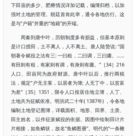
下田亩的多少、肥瘠情况详加记载，编簿归档，以加
强对土地的管理。朝廷首肯此举，通令各地仿行。这
是与“户籍”并重的“地籍”的开端。
周秦到唐中叶，历朝制度多有损益，但基本原则
是计口授田，土不离人，人不离土。唐人陆贽说: “国
朝著令赋役之法有三: 一曰租，二曰调，三曰庸。……
有田则有租，有家则有调，有身则有庸。”［34］216
人口、田亩同为政府财源。唐中叶以后，推行两税
法，规定“户无主客，以居者为簿; 人无丁中，以贫富
为差”［35］1351，限令人口按居住地立簿，人丁、
土地共为征赋依准。明洪武二十年( 1387年) ，令各地
编制土地登记图簿，详载面积、地形、田界、土质、
田主姓名，以作征派赋役的依据。因图中绘制田计片
片相接，如鱼鳞状，故名“鱼鳞图册”。明代的“一条鞭