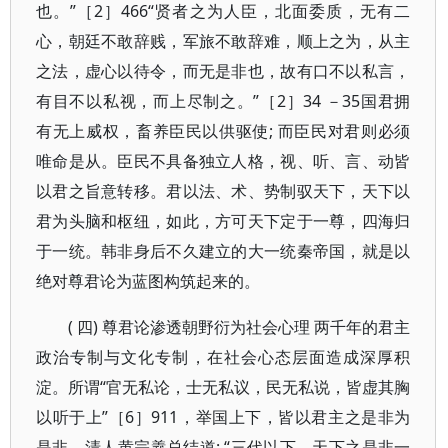
也。”［2］466“贤者之为人臣，北面委质，无有二
心，朝廷不敢辞贱，军旅不敢辞难，顺上之为，从主
之法，虚心以待令，而无是非也，故有口不以私言，
有目不以私视，而上尽制之。”［2］34 －35国君拥
有无上威权，畜养臣民以供驱使; 而臣民对君则必须
唯命是从。臣民不具备独立人格，视、听、言、动皆
以君之旨意转移。君以法、术、势制驭天下，天下以
君为头脑和枢纽，如此，方可天下定于一尊，四海归
于一统。韩非身后不久建立的大一统秦帝国，就是以
绝对尊君论为蓝图构筑起来的。
( 四) 尊君论渗透朝野衍为社会心理 两千年的君主
政治专制与文化专制，在社会心态层面造成深厚积
淀。所谓“官无私论，士无私议，民无私说，皆虚其胸
以听于上”［6］911，举国上下，皆以君主之是非为
是非。清人黄宗羲总结道: “三代以下，天下之是非一