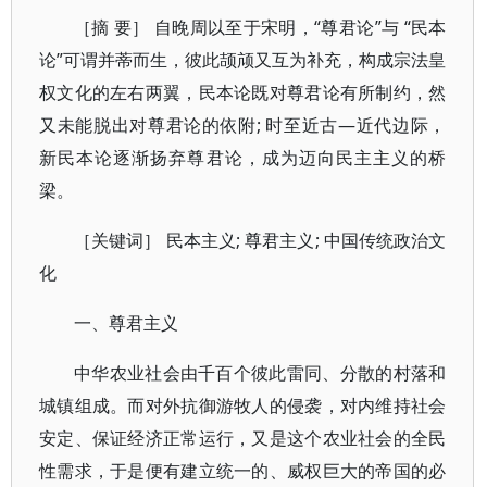
［摘 要］ 自晚周以至于宋明，“尊君论”与 “民本
论”可谓并蒂而生，彼此颉颃又互为补充，构成宗法皇
权文化的左右两翼，民本论既对尊君论有所制约，然
又未能脱出对尊君论的依附; 时至近古—近代边际，
新民本论逐渐扬弃尊君论，成为迈向民主主义的桥
梁。
［关键词］ 民本主义; 尊君主义; 中国传统政治文
化
一、尊君主义
中华农业社会由千百个彼此雷同、分散的村落和
城镇组成。而对外抗御游牧人的侵袭，对内维持社会
安定、保证经济正常运行，又是这个农业社会的全民
性需求，于是便有建立统一的、威权巨大的帝国的必