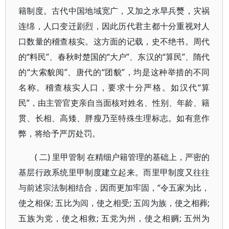
籍制度。古代中国地域宽广，又加之水旱兵燹，灾祸
连绵，人口变迁剧烈，因此历代君主都十分重视对人
口数量的稽查核实。这方面的记载，史不绝书。周代
的“料民”、春秋时楚国的“大户”、东汉的“算民”、隋代
的“大索貌阅”、唐代的“团貌”，均是这种举措的不同
名称。稽查核实人口，要求十分严格。如汉代“算
民”，由主管官吏亲自当面核对姓名、性别、年龄、籍
贯、长相、高矮、胖瘦乃至特殊生理标志。如有意作
弊，将给予严厉处罚。
( 二) 里甲管制 在精细户籍管理的基础上，严密的
基层行政系统里甲制度建立起来。而里甲制度又往往
与前述宗法制相结合，因而更加牢固，“令五家为比，
使之相保; 五比为闾，使之相受; 五闾为族，使之相葬;
五族为党，使之相救; 五党为州，使之相赒; 五州为