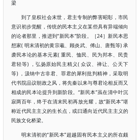
梁
到了皇权社会末世，君主专制的弊害昭彰，市民
意识初步觉醒，传统的民本主义在某些具有异端倾向
的论者那里，推进到“新民本”阶段。［24］新民本思
想家( 明末清初的黄宗羲、顾炎武、傅山、唐甄等) 承
袭民本论的基本元素( 重民、恤民、民为邦本、民贵
君轻等) ，弘扬原始民主精义( 众议、禅让、公天下
等) ，汲纳中古非君、罪君的犀利批判精神，采取明
代书院品议朝政之风，将先秦以来与尊君论相反而又
相成的民本论提升到新阶段。“新民本”虽在清中叶沉
寂两百年，终于在清末民初再放光耀，故“新民本”堪
称近代民主主义的生长点，或曰通向近代民主主义的
民族文化桥梁。
明末清初的“新民本”超越固有民本主义的所在颇