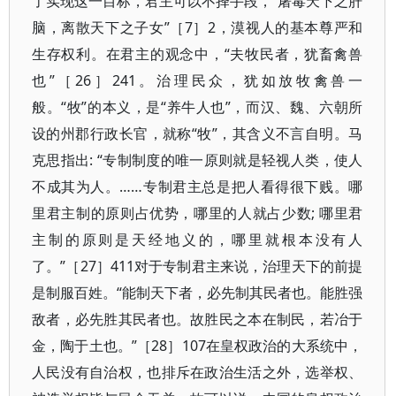
了实现这一目标，君主可以不择手段，“屠毒天下之肝
脑，离散天下之子女”［7］2，漠视人的基本尊严和
生存权利。在君主的观念中，“夫牧民者，犹畜禽兽
也”［26］241。治理民众，犹如放牧禽兽一
般。“牧”的本义，是“养牛人也”，而汉、魏、六朝所
设的州郡行政长官，就称“牧”，其含义不言自明。马
克思指出: “专制制度的唯一原则就是轻视人类，使人
不成其为人。……专制君主总是把人看得很下贱。哪
里君主制的原则占优势，哪里的人就占少数; 哪里君
主制的原则是天经地义的，哪里就根本没有人
了。”［27］411对于专制君主来说，治理天下的前提
是制服百姓。“能制天下者，必先制其民者也。能胜强
敌者，必先胜其民者也。故胜民之本在制民，若冶于
金，陶于土也。”［28］107在皇权政治的大系统中，
人民没有自治权，也排斥在政治生活之外，选举权、