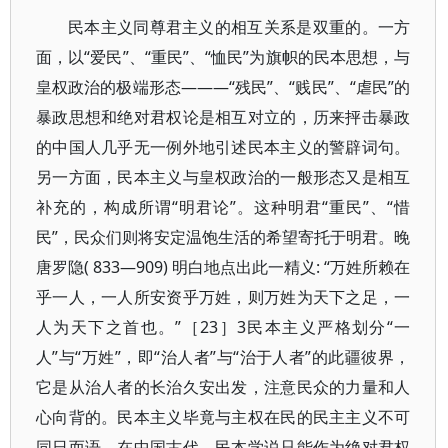
民本主义同尊君主义的相互关系是双重的。一方
面，以“爱民”、“重民”、“恤民”为旗帜的民本思想，与
皇权政治的极端形态———“残民”、“贱民”、“虐民”的
暴政思想和绝对君权论是相互对立的，历来抨击暴政
的中国人几乎无一例外地引述民本主义的警辟词句。
另一方面，民本主义与皇权政治的一般形态又是相互
补充的，构成所谓“明君论”。这种明君“重民”、“惜
民”，民众们则将安定温饱生活的希望寄托于明君。晚
唐罗隐( 833—909) 明白地点出此一精义: “万姓所赖在
乎一人，一人所安资乎万姓，则万姓为天下之足，一
人为天下之首也。”［23］3民本主义严格划分“一
人”与“万姓”，即“治人者”与“治于人者”的此疆彼界，
它是从治人者的长治久安出发，注意民众的力量和人
心向背的。民本主义毕竟与主权在民的民主主义不可
同日而语。在中国古代，民本学说只能作为绝对君权