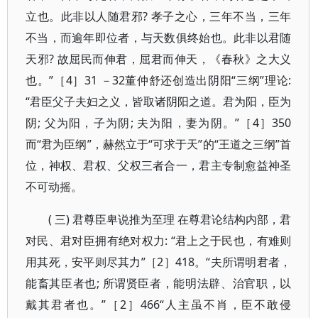
立也。此非以人随君邪? 孝子之心，三年不当，三年
不当，而逾年即位者，与天数俱终始也。此非以君随
天邪? 故屈民而伸君，屈君而伸天，《春秋》之大义
也。”［4］31 －32董仲舒还创造出阴阳“三纲”理论:
“君臣父子夫妇之义，皆取诸阴阳之道。君为阳，臣为
阴; 父为阳，子为阴; 夫为阳，妻为阴。”［4］350
而“君为臣纲”，赫然立于“可求于天”的“王道之三纲”首
位，神权、君权、父权三者合一，君主专制愈益神圣
不可动摇。
( 三) 君尊臣卑说推为至理 在尊君论结构内部，君
对民、君对臣拥有绝对权力: “君上之于民也，有难则
用其死，安平则尽其力”［2］418。“夫所谓明君者，
能畜其臣者也; 所谓贤臣者，能明法辟、治官职，以
戴其君者也。”［2］466“人主虽不肖，臣不敢侵