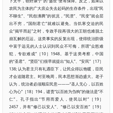
下太平，朝野康宁”的“盛世”便有保障。反之，如果以
农民为主体的广大庶众失去起码的生存条件，出现“民
不聊生”、“民怨沸腾”的状况，“民溃”、“民变”就会层
出不穷，“国削君亡”就难以避免。当饥寒交迫的民
众“揭竿而起”之时，专政手段再强大的王朝也难脱土
崩瓦解的厄运。这类事实的反复出现，使得统治阶级
中富于远见的人士认识到民众不可侮，所谓“众怒难
犯，专欲难成”［10］1948。基于这类考察，中国
的“圣君”、“贤臣”们很早就提出“知人”、“安民”［17］
138; 认为君主只有礼遇臣下，让民众得以饱暖，臣民
才会追随君主。时至晚周，民本思想渐趋盛大。老子
认为，统治者必须顺应民意———“圣人无心，以百姓
心为心”［18］194，谴责“以百姓为刍狗”的做法是“不
仁”。孔子指出“节用而爱人，使民以时”［19］
2457，并有“修己以安人”、“修己以安百姓”［19］