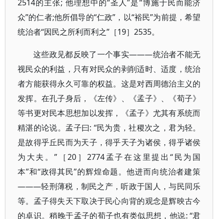
2514的主张; 他理想中的“圣人”是“博施于民而能济
众”的仁者;他所倡导的“仁政”，以“裕民”为前提，希望
统治者“因民之所利而利之”［19］2535。
这些政见都反映了一个事实———统治者不能无
视民众的利益，只有对民众的剥削适时、适度，统治
者方能获得永久可靠的权益。这是对西周德治主义的
发挥。在孔子身后，《左传》、《孟子》、《荀子》
等书更对民本思想加以发挥，《孟子》尤其有系统而
精湛的论说。孟子曰: “民为贵，社稷次之，君为轻。
是故得乎丘民而为天子，得乎天子为诸侯，得乎诸侯
为大夫。”［20］2774孟子在这里提出“民为国
本”和“政得其民”的辉煌命题。他进而向统治者建策
———轻刑薄税，制民之产，听政于国人，与民同乐
等。孟子得失天下取决于民心向背的观念是辉映古今
的卓识。稍晚于孟子的荀子也有类似思想，他说: “君