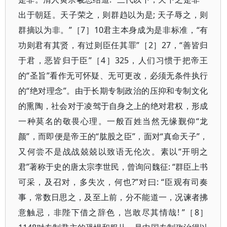
出于朝廷。天子荣之，则群趋以为是; 天子辱之，则
群摘以为非。”［7］10君主本身成为是非标准，“有
功则君有其贤，有过则臣任其罪”［2］27，“善皆归
于君，恶皆归于臣”［4］325，人们习惯于把帝王
的“圣旨”看作无可怀疑、无可更改，必须无条件执行
的“绝对理念”。由于长期专制政治的压抑和专制文化
的熏陶，社会对于凌驾于自身之上的绝对君权，形成
一种莫名的敬畏心理。一般百姓当然无缘觐仰“龙
颜”，而即便是帝王的“肱股之臣”，面对“真命天子”，
又何尝不是战战兢兢以致语无伦次。素以“开明之
君”著称于史的唐太宗李世民，曾询问魏征: “群臣上书
可采，及召对，多失次，何也?”对曰: “臣观有司奏
事，常数日思之，及至上前，分不能道一，况谏者拂
意触忌，非陛下借之辞色，岂敢尽其情哉! ”［8］