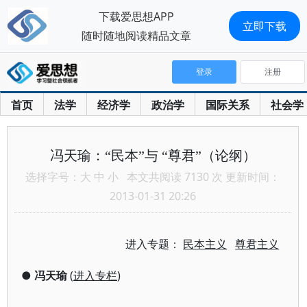
下载爱思想APP
立即下载
随时随地阅读精品文章
登录
注册
首页
法学
经济学
政治学
国际关系
社会学
冯天瑜：“民本”与 “尊君”（论纲）
选择字号：
大
中
小
本文共阅读 7130 次 更新时间：
2013-01-31 20:26
进入专题：
民本主义
尊君主义
●
冯天瑜
(
进入专栏
)