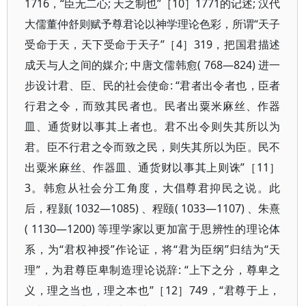
1716，“臣无二心; 天之制也”［10］1771的记述; 汉代
大儒董仲舒则赋予尊君论以神学理论色彩，所谓“天子
受命于天，天下受命于天子”［4］319，把国君描述
成天与人之间的媒介; 中唐文儒韩愈( 768—824) 进一
步设计君、臣、民的社会使命: “君者出令者也，臣者
行君之令，而致其民者也。民者出粟米麻丝、作器
皿、通货财以事其上者也。君不出令则失其所以为
君。臣不行君之令而致之民，则失其所以为臣。民不
出粟米麻丝、作器皿、通货财以事其上则诛”［11］
3。韩愈从社会分工角度，大倡尊君抑民之说。此
后，程颢( 1032—1085) 、程颐( 1033—1107) 、朱熹
( 1130—1200) 等理学家以更加富于思辨性的理论体
系，为“君权神授”作论证，将“君为臣纲”归结为“天
理”，为君尊臣卑制造理论说辞: “上下之分，尊卑之
义，理之当也，理之本也”［12］749，“君尊于上，