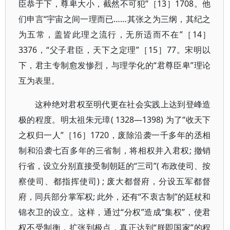
臣恭于下，尊卑大小，截然不可犯”［13］1708。他
们申言“宇宙之间一理而已……其张之为三纲，其纪之
为五常，盖皆此理之流行，无所适而不在”［14］
3376，“父子君臣，天下之定理”［15］77。宋明以
下，君主专制愈发惨烈，与理学化的“君尊臣卑”理论
互为表里。
这种绝对君权至明代更在社会实践上达到登峰造
极的程度。明太祖朱元璋( 1328—1398) 为了“收天下
之权归一人”［16］1720，废除沿袭一千多年的丞相
制和沿袭七百多年的三省制，将相权并入君权; 撤销
行省，设立分别直接受制朝廷的“三司”( 布政使司、按
察使司、都指挥使司) ; 废大都督府，分设五军都督
府，同兵部分掌军权; 此外，还有“不衷古制”的廷杖和
锦衣卫的设立。这样，通过“分权”造成“集权”，使君
权不受制衡，扩张到极点，真正达到“朕即国家”的程