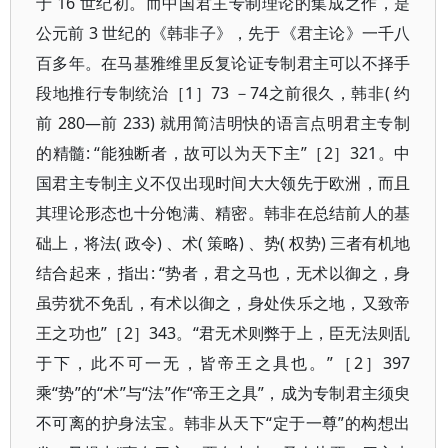
于 16 世纪初。而中国君主专制理论的集成之作，是
公元前 3 世纪的《韩非子》，先于《君主论》一千八
百多年。在马基雅维里反复论证专制君主可以不择手
段地推行专制统治［1］73 －74之前很久，韩非( 约
前 280—前 233) 就用简洁明快的语言点明君主专制
的精髓: “能独断者，故可以为天下主”［2］321。中
国君主专制主义不仅出现时间大大领先于欧洲，而且
其理论形态也十分饱满、精密。韩非在总结前人的基
础上，将法( 政令) 、术( 策略) 、势( 权势) 三者有机地
结合起来，指出: “势者，君之马也，无术以御之，身
虽劳犹不免乱，有术以御之，身处佚乐之地，又致帝
王之功也”［2］343。“君无术则弊于上，臣无法则乱
于下，此不可一无，皆帝王之具也。”［2］397
乘“势”的“术”与“法”作“帝王之具”，成为专制君主须臾
不可离的护身法宝。韩非从天下“定于一尊”的构想出