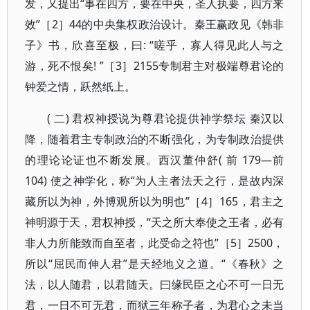
发，又提出“事在四方，要在中央，圣人执要，四方来
效”［2］44的中央集权政治设计。秦王赢政见《韩非
子》书，欣喜至极，曰: “嗟乎，寡人得见此人与之
游，死不恨矣! ”［3］2155专制君主对极端尊君论的
钟爱之情，跃然纸上。
( 二) 君权神授说为尊君论提供神学祭坛 秦汉以
降，随着君主专制政治的不断强化，为专制政治提供
的理论论证也不断发展。西汉董仲舒( 前 179—前
104) 使之神学化，称“为人主者法天之行，是故内深
藏所以为神，外博观所以为明也”［4］165，君主之
神明源于天，君权神授，“天之所大奉使之王者，必有
非人力所能致而自至者，此受命之符也”［5］2500，
所以“屈民而伸人君”是天经地义之道。“《春秋》之
法，以人随君，以君随天。曰缘民臣之心不可一日无
君，一日不可无君，而狱三年称子者，为君心之未当