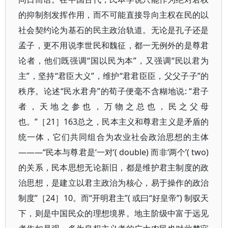
的抑制剂发挥作用，而不可能直接导向主权在民的以
社会契约论为基石的民主政治轨道。无论是孔子还是
孟子，更不用说李世民和魏征，都一无例外的是尊君
论者，他们既强调“国以民为本”，又强调“民以君为
主”，坚持“君臣大义”，维护“君君臣臣，父父子子”的
秩序。论述“民水君舟”的荀子便毫不含糊地说: “君子
者，天地之参也，万物之总也，民之父母
也。”［21］163总之，民本主义和尊君主义是矛盾的
统一体，它们共同组合为农业社会政治思想的主体
———“民本与尊君是‘一对’( double) 而非‘两个’( two)
的关系，民本思想无论新旧，都是维护君主制度的政
治思想，是建立以君主政治为核心，易于操作的政治
制度”［24］10。而“开明君主”( 或曰“好皇帝”) 制驭天
下，则是中国民众的理想境界。地主阶级中富于远见