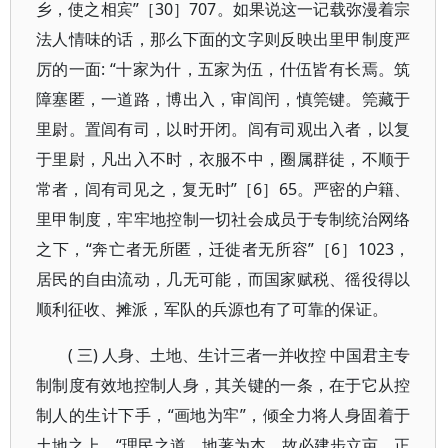
乡，使之相宾”［30］707。如果说这一记载弥漫着宗
法人情味的话，那么下面的文字则反映出里甲制度严
厉的一面: “十家为什，五家为伍，什伍皆有长焉。筑
障塞匿，一道路，博出入，审闾闬，慎筦键。筦藏于
里尉。置闾有司，以时开闭。闾有司观出入者，以复
于里尉，凡出入不时，衣服不中，圈属群徒，不顺于
常者，闾有司见之，复无时”［6］65。严密的户籍、
里甲制度，牢牢地控制一切社会成员于专制统治网络
之下，“奔亡者无所匿，迁徙者无所容”［6］1023，
居民的自由流动，几无可能，而国家赋税、徭役得以
顺利征收、摊派，军队的兵源也有了可靠的保证。
( 三) 人身、土地、生计三者一并收控 中国君主专
制制度有效地控制人身，其关键的一条，在于它从控
制人的生计下手，“画地为牢”，倾全力将人身固着于
土地之上。“理民之道，地著为本。故必建步立亩，正