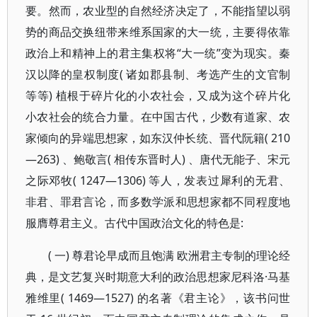
要。然而，农业型的自然经济决定了，不能指望以弱
势的商品交换纽带来维系国家的大一统，主要得依靠
政治上和精神上的君主集权将“大一统”变为现实。秦
汉以降的皇权制度( 诸如郡县制、考选产生的文官制
等等) 植根于碎片化的小农社会，又成为这个碎片化
小农社会的统合力量。在中国古代，少数有道家、农
家倾向的异端思想家，如东汉仲长统、晋代阮籍( 210
—263) 、鲍敬言( 相传东晋时人) 、唐代无能子、宋元
之际邓牧( 1247—1306) 等人，发表过犀利的无君、
非君、罪君言论，而多数学派和思想家都不同程度地
服膺尊君主义。古代中国政治文化的特色是:
( 一) 尊君论早成而且饱满 欧洲君主专制的理论经
典，是文艺复兴时期意大利的政治思想家尼科洛·马基
雅维里( 1469—1527) 的名著《君主论》，该书问世