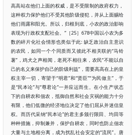
高高站在他们上面的权威，是不受限制的政府权力，
这种权力保护他们不受其他阶级侵犯，并从上面赐给
他们雨露和阳光。所以，归根到底，小农的政治影响
表现为行政权支配社会。”［25］678中国以小农为多
数的碎片化社会情形也类似于此: 缺乏政治自主意识
的农民，如同一个个同质而又彼此不相关联的“马铃
薯”，鸡犬之声相闻，老死不相往来，农民“不能以自
己的名义来保护自己的阶级利益”，需要高高在上的皇
权主宰一切，寄望于“明君”和“贤臣”“为民做主”，于
是“民本论”与“尊君论”一并应运而生。在小生产状态
下的自耕农和佃农，抵御自然和社会灾祸的能力十分
有限，他们低微的经济地位决定了他们屈从并迷信皇
权。而历代采纳“民本论”的君主多颁行限田、均田等
种种措施，抑制兼并，保护自耕农，同时也防止佃农
大量与土地相分离，成为扰乱社会安定的“流民”。唐