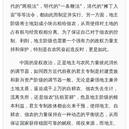
代的“两税法”，明代的“一条鞭法”，清代的“摊丁入
亩”等等法令，都由此而制定并实行。另一方面，地主
阶级将士地划成小块出租给佃农，从而使得对土地的
占有权与经营权相分离。为了保证自己对于佃农的控
制、剥削，地主阶级也需要一个强有力的政权力量支
持和保护，特别是在农民奋起造反时，更是如此。
中国的皇权政治，正是地主与农民力量彼此消长
的调节器，如同西方近代前夜的君主专制是封建贵族
和新兴资产阶级的调节器一般。无论是豪强地主兼并
土地太甚，逼迫成千上万的自耕农、佃农失去生计，
流离失所，还是佃农“抗租罢耕”，危及地主阶级的根
本利益，君主专制政体都会出来干预，使得地主、自
耕农、佃农的力量保持在一种动态的平衡状态，从而
保证国家获得稳固可靠的赋税、徭役来源，而地主、