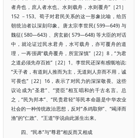
者舟也，庶人者水也。水则载舟，水则覆舟”［21］
152 －153。荀子对君民关系的这一形象比喻，给历
朝统治者以深刻印象。唐太宗李世民( 599—649) 与
魏征( 580—643) 、房玄龄( 579—648) 等大臣的对话
中，就论证过民水君舟，水可载舟，亦可覆舟的道
理，一再强调“载舟覆舟，所宜深慎”［22］8，“为君
之道必须先存百姓”［22］1。李世民还深有感慨地说:
“天子者，有道则人推而为主，无道则人弃而不用，诚
可畏也”［22］16，表示了对民力的深深敬畏。这些
议论成为“圣君”、“贤臣”相互唱和的千古名言。总
之，“民为邦本”、“民贵君轻”等民本命题是中华农业
社会的一种传统政治思想，反对“杀鸡取卵”、“竭泽而
渔”的“仁政”、“王道”学说由此派生出来。
四、“民本”与“尊君”相反而又相成