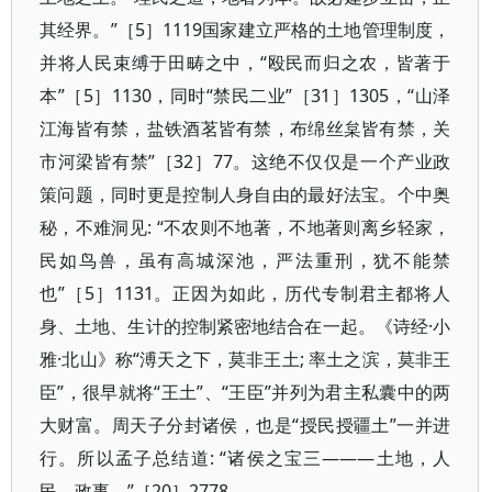
其经界。”［5］1119国家建立严格的土地管理制度，
并将人民束缚于田畴之中，“殴民而归之农，皆著于
本”［5］1130，同时“禁民二业”［31］1305，“山泽
江海皆有禁，盐铁酒茗皆有禁，布绵丝枲皆有禁，关
市河梁皆有禁”［32］77。这绝不仅仅是一个产业政
策问题，同时更是控制人身自由的最好法宝。个中奥
秘，不难洞见: “不农则不地著，不地著则离乡轻家，
民如鸟兽，虽有高城深池，严法重刑，犹不能禁
也”［5］1131。正因为如此，历代专制君主都将人
身、土地、生计的控制紧密地结合在一起。《诗经·小
雅·北山》称“溥天之下，莫非王土; 率土之滨，莫非王
臣”，很早就将“王土”、“王臣”并列为君主私囊中的两
大财富。周天子分封诸侯，也是“授民授疆土”一并进
行。所以孟子总结道: “诸侯之宝三———土地，人
民，政事。”［20］2778