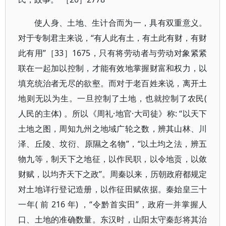
使人身、土地、生计合而为一，具有双重意义。
对于专制君主来说，“有人此有土，有土此有财，有财
此有用”［33］1675，只有将劳动者与劳动对象紧紧
联在一起加以控制，才能有效地掌握财富和权力，以
填充统治者无尽的欲壑。而对于老百姓来说，离开土
地则无以为生。一旦控制了土地，也就控制了农民(
人民的主体) 。所以《周礼·地官·大司徒》称: “以天下
土地之图，周知九州之地域广轮之数，辨其山林、川
泽、丘陵、坟衍、原隰之名物”，“以土均之法，辨五
物九等，制天下之地征，以作民职，以令地贡，以敛
财赋，以均齐天下之政”。周秦以来，历朝政府都规定
对土地详行登记造册，以作征田赋依据。秦始皇三十
一年( 前 216 年) ，“令黔首实田”，政府一并掌握人
口、土地的准确数量。东汉时，山阳太守秦彭将其治