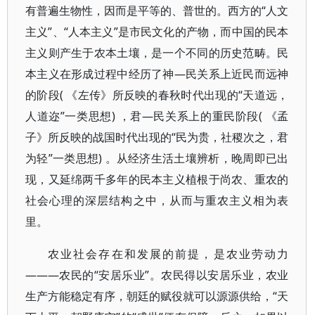
有普遍生物性，因而是平等的、普世的。西方的“人文
主义”、“人本主义”是市民文化的产物，而中国的民本
主义则产生于农本土壤，是一个不同的历史范畴。民
本主义在形成过程中经历了神—民关系上近民而远神
的阶段( 《左传》所反映的春秋时代出现的“天道远，
人道迩”一类思想) ，君—民关系上的重民阶段( 《孟
子》所反映的战国时代出现的“民为贵，社稷次之，君
为轻”一类思想) 。从经济生活土壤辨析，晚周即已出
现，又延绵两千多年的民本主义植根于尚农、重农的
社会心理的深层结构之中，从而与重农主义相为表
里。
农业社会存在和发展的前提，是农业劳动力
———农民的“安居乐业”。农民得以安居乐业，农业
生产方能稳定有序，朝廷的赋役就可以源源供给，“天