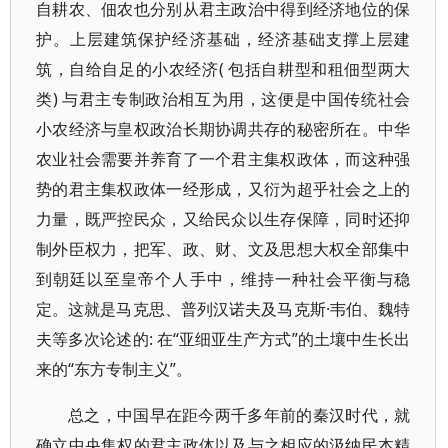
自耕农、佃农也分别从君主政治中得到经济地位的保
护。上层建筑保护经济基础，经济基础支撑上层建
筑，自给自足的小农经济( 包括自耕型和租佃型两大
类) 与君主专制政治相互为用，这便是中国传统社会
小农经济与皇权政治长期协调共存的秘密所在。中华
农业社会需要并养育了一个君主集权政体，而这种强
势的君主集权政体一经形成，又衍为超乎社会之上的
力量，既严控民众，又给民众以生存保障，同时还抑
制外臣权力，把军、政、财、文及思想大权全部集中
到朝廷以至皇帝个人手中，维持一种社会平衡与稳
定。这就是马克思、普列汉诺夫及马克斯·韦伯、魏特
夫等多次论述的: 在“亚细亚生产方式”的土壤中生长出
来的“东方专制主义”。
总之，中国早在距今两千多年前的秦汉时代，就
确立中央集权的君主政体以及与之相应的汲纳民本精