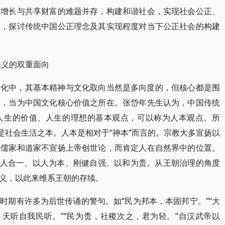
速增长与共享财富的难题并存，构建和谐社会，实现社会公正、
值，探讨传统中国公正理念及其实现程度对当下公正社会的构建
主义的双重面向
文化中，其基本精神与文化取向当然是多向度的，但核心都是围
本，当为中国文化核心价值之所在。张岱年先生认为，中国传统
人生的价值、人生的理想的基本观点，可以称为人本观点。所
是社会生活之本。人本是相对于“神本”而言的。宗教大多宣扬以
的儒家和道家不宣扬上帝创世论，而肯定人在自然界中的位置。
天人合一、以人为本、刚健自强、以和为贵。从王朝治理的角度
义，以此来维系王朝的存续。
时期有许多为后世传诵的警句。如“民为邦本，本固邦宁。”“大
，天听自我民听。”“民为贵，社稷次之，君为轻。”自汉武帝以