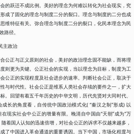
社会的跃迁不成比例。美好的理念为何难以转化为社会现实，究
中形成了固化的理念与制度二分的裂口。理念与制度的二分也成
的思维特征有关。弥合理念与制度二分的裂口，化民本理念为民
效路径。
 民主政治
符合公正与正义原则的社会，美好的政治理念固不能缺，而将理
制度则更为关键。公正社会的实现，当以理念为目标，制度为工
社会公正的实现程度及社会进步的速率。判断社会公正，取决于
族性与时代性。社会公正是维系人类社会存续的要件之一，扩大
目标。回望有着五千年历史的中华文明，历代先贤对大同时代、
长的角度看，自传统中国政治模式化( “秦汉之制”形成) 以
在现实社会中公正的增量有限。晚清自中国由“天朝”成为“万
，随着国人认知的迅速倍增，对社会公正的诉求不仅越来越多，
聚成了中国进入革命通道的重要诱因。当下中国，市场化程度与