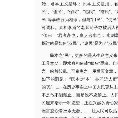
始，君本主义是终； 民本主义是用，君本
民”、“恤民”、“保民”、“惠民”、“济民”、
民”等暴政行为相悖，但与“用民”、“使民”
可调和。秦相李斯的老师荀子亦被后人
“传曰： ‘君者舟也，庶人者水也； 水
探讨的是如何“驭民”，“惠民”是为了“驭民
民本之“民”，更多的是从生命意义
工具意义，即水舟相依或“驭马”逻辑。
言，纷然殽乱。至秦患之，用燔灭文章，
如下的洞见： “民本之‘本’，亦即近人所
的‘民’。……在历史事实上中国人民更从
不是他不能禁止，而是他不愿禁止。人
民谣来暗示一种愿望，正在兴起的野心
谣言惑众者应杀无赦。……让人民可以