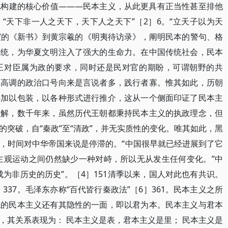
化构建的核心价值———民本主义，从此更具有正当性甚至排他
“天下非一人之天下，天下人之天下”［2］6。“立天子以为天
贾谊的《新书》到黄宗羲的《明夷待访录》，阐明民本的警句、格
传统，为华夏文明注入了强大的生命力。在中国传统社会，民本
王对臣属为政的要求，同时还是民对官的期盼，可谓朝野的共
，高调的政治口号向来是言说者多，践行者寡。惟其如此，历朝
并加以包装，以各种形式进行推介，这从一个侧面印证了民本主
理解，数千年来，虽然历代王朝都秉持民本主义的执政理念，但
突破，自“秦政”至“清政”，并无实质性的变化。唯其如此，黑
，时间对中华帝国来说是停滞的。“中国很早就已经进展到了它
主观运动之间仍然缺少一种对峙，所以无从发生任何变化。”中
为非历史的历史”。［4］151清季以来，国人对此也有共识。
337。毛泽东亦称“百代皆行秦政法”［6］361。民本主义之所
统的民本主义还有其隐性的一面，即以君为本。民本主义与君本
，其关系表现为： 民本主义是表，君本主义是里； 民本主义是