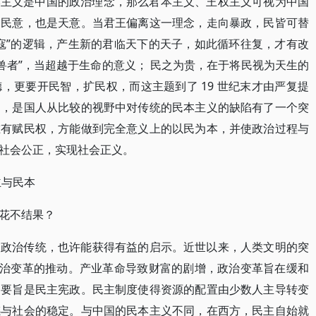
本主义是中国的政治理念，那么君本主义、王权主义可视为中国
是民意，也是天意。当君王偏离这一理念，走向暴政，民皆可替
寇”的逻辑，产生新的君临天下的天子，如此循环往复，才有改
兽者”，当超越于生命的意义； 民之为贵，在于将民视为天生的
，更要开民智，扩民权，而这主题到了 19 世纪末才由严复提
出，是国人从比较的视野中对传统的民本主义的缺陷有了一个突
唯有赋民权，方能做到完全意义上的以民为本，并使政治过程与
社会公正，实现社会正义。
主与民本
花不结果？
的政治传统，也许能获得有益的启示。近世以来，人类文明的突
政治变革的推动。产业革命导致财富的剧增，政治变革旨在缓和
的要旨是民主宪政。民主制度使得资源的配置由少数人主导转变
感与社会的稳定。与中国的民本主义不同，在西方，民主自始就