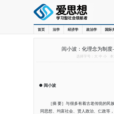
首页
法学
经济学
政治学
国际
闾小波：化理念为制度
选择字号：
大
中
小
本文
●
闾小波
［摘 要］与很多有着古老传统的民
同思想、均富社会、贤人政治、仁政等