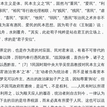
主义是体。民本主义之“民”，固然与“重民”、“爱民”、“利
“亲民”、“裕民”等行政伦理相联，与“贱民”、“残民”、“害民”、“虐
、“畜民”、“驭民”、“牧民”、“弱民”、“愚民”等治民之术并非不
视为富有惠民、爱民的民本思想。因为荀子在《王制篇》说：
则载舟，水则覆舟。’”其实，此处荀子纯粹是站在君王的立场上，
”，求的是“君子安位”。
来界定的，也是作为君的对应面。民对君来说，有着不可替代的
自秦以降，历朝均奉行愚民政策。“战国纵横，直伪分争，诸子之
以愚黔首。”［7］1民国时期中央大学吴世昌教授对民本主义有
谓‘政治资本’之‘本’，‘主’动者仍为统治者，而不是被当着资本
未梦见可以作主。杰出的政治家如子产之流，因知尊重‘舆论’，但
民不因骂政府而遭殃，是运气，不是权利。……人民有时以所谓
家利用之，以为顺天应人的谶语，统治者则自古到今，一律认为
活下去的目的是培养税源，而未必真有所爱于人民。这也可以说