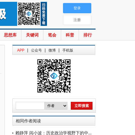
登录
注册
思想库
关键词
笔会
科普
排行
|
|
|
APP
公众号
微博
手机版
相同作者阅读
赖静萍 闾小波：历史政治学视野下的中共建政史研究