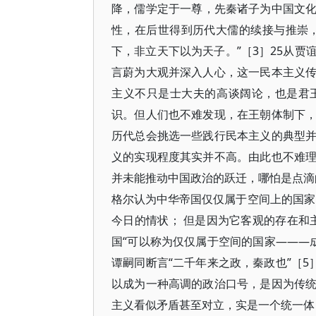
降，儒学定于一尊，先秦诸子为中国文
性，在后世得到历代大儒的续接与推崇，
下，非立天下以为天子。”［3］25从
言蔚为大观并深入人心，这一民本主义
主义不只是士大夫的高谈阔论，也是君
识。但人们也不难发现，在王朝体制下
历代总会挑选一些践行民本主义的典型
义的实现程度其实并不高。由此也不难
并未能推动中国政治的跃迁，哪怕是点滴的
格尔认为中华帝国仅仅属于空间上的国家
今日的情状； 但是因为它客观的存在和
国“可以称为仅仅属于空间的国家———成
谭嗣同断言“二千年来之政，秦政也”［5］
以成为一种高调的政治口号，是因为传
主义看似矛盾甚至对立，实是一个统一体