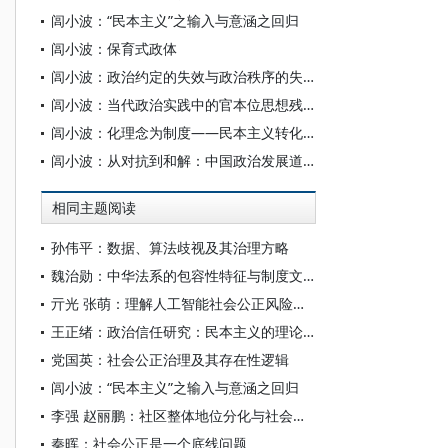
闾小波：“民本主义”之输入与意涵之回归
闾小波：保育式政体
闾小波：政治约定的失效与政治秩序的失范
闾小波：当代政治实践中的官本位思想残留典型
闾小波：化理念为制度——民本主义转化为社会公正的路径探索
闾小波：从对抗到和解：中国政治发展道路的两次转轨
相同主题阅读
孙伟平：数据、算法歧视及其治理方略
魏治勋：中华法系的包容性特征与制度文化优势
亓光 张萌：理解人工智能社会公正风险的基础向度
王正绪：政治信任研究：民本主义的理论框架
党国英：社会公正治理及其存在性逻辑
闾小波：“民本主义”之输入与意涵之回归
李强 赵丽鹏：社区整体地位分化与社会主要矛盾
秦晖：社会公正是一个底线问题