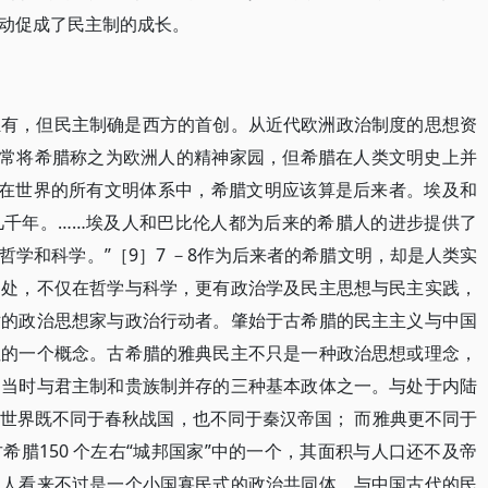
动促成了民主制的成长。
独有，但民主制确是西方的首创。从近代欧洲政治制度的思想资
人常将希腊称之为欧洲人的精神家园，但希腊在人类文明史上并
“在世界的所有文明体系中，希腊文明应该算是后来者。埃及和
几千年。……埃及人和巴比伦人都为后来的希腊人的进步提供了
学和科学。”［9］7 －8作为后来者的希腊文明，却是人类实
之处，不仅在哲学与科学，更有政治学及民主思想与民主实践，
世的政治思想家与政治行动者。肇始于古希腊的民主主义与中国
性的一个概念。古希腊的雅典民主不只是一种政治思想或理念，
是当时与君主制和贵族制并存的三种基本政体之一。与处于内陆
世界既不同于春秋战国，也不同于秦汉帝国； 而雅典更不同于
腊150 个左右“城邦国家”中的一个，其面积与人口还不及帝
国人看来不过是一个小国寡民式的政治共同体。与中国古代的民