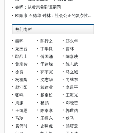
秦晖：从黄宗羲到谭嗣同
欧阳康 石德华 钟林：社会公正的复杂性与当前中国社会公正的特殊性
热门专栏
秦晖
陈行之
郑永年
龙应台
丁学良
曹林
鄢烈山
傅国涌
陈嘉映
黄宗智
于建嵘
陈志武
徐贲
郭宇宽
马立诚
杨祖陶
沈志华
向继东
赵汀阳
戴建业
李昌平
张鸣
杨奎松
王海光
周濂
杨鹏
邓晓芒
王缉思
陈奉孝
郭世佑
马玲
王振东
狄马
袁伟时
史啸虎
熊培云