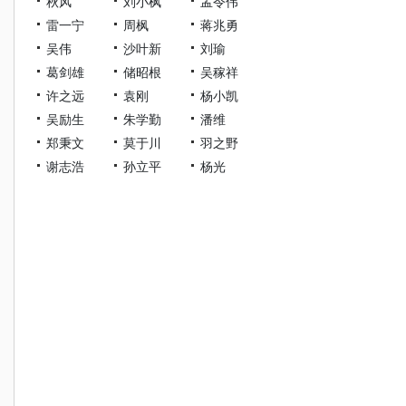
秋风
刘小枫
孟令伟
雷一宁
周枫
蒋兆勇
吴伟
沙叶新
刘瑜
葛剑雄
储昭根
吴稼祥
许之远
袁刚
杨小凯
吴励生
朱学勤
潘维
郑秉文
莫于川
羽之野
谢志浩
孙立平
杨光