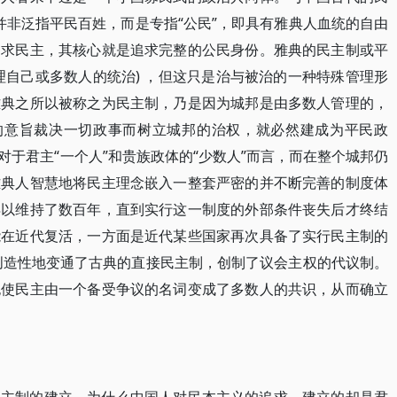
，并非泛指平民百姓，而是专指“公民”，即具有雅典人血统的自由
追求民主，其核心就是追求完整的公民身份。雅典的民主制或平
管理自己或多数人的统治) ，但这只是治与被治的一种特殊管理形
雅典之所以被称之为民主制，乃是因为城邦是由多数人管理的，
数的意旨裁决一切政事而树立城邦的治权，就必然建成为平民政
是相对于君主“一个人”和贵族政体的“少数人”而言，而在整个城邦仍
雅典人智慧地将民主理念嵌入一整套严密的并不断完善的制度体
得以维持了数百年，直到实行这一制度的外部条件丧失后才终结
能在近代复活，一方面是近代某些国家再次具备了实行民主制的
创造性地变通了古典的直接民主制，创制了议会主权的代议制。
也使民主由一个备受争议的名词变成了多数人的共识，从而确立