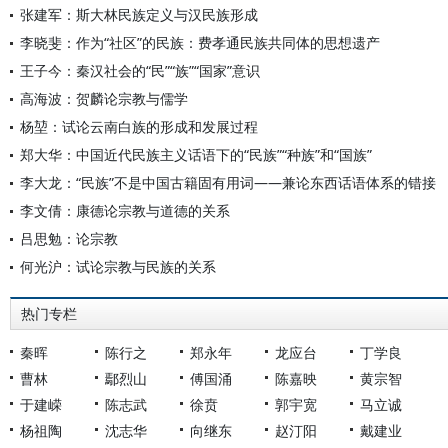
张建军：斯大林民族定义与汉民族形成
李晓斐：作为“社区”的民族：费孝通民族共同体的思想遗产
王子今：秦汉社会的“民”“族”“国家”意识
高海波：贺麟论宗教与儒学
杨堃：试论云南白族的形成和发展过程
郑大华：中国近代民族主义话语下的“民族”“种族”和“国族”
李大龙：“民族”不是中国古籍固有用词——兼论东西话语体系的错接
李文倩：康德论宗教与道德的关系
吕思勉：论宗教
何光沪：试论宗教与民族的关系
热门专栏
秦晖
陈行之
郑永年
龙应台
丁学良
曹林
鄢烈山
傅国涌
陈嘉映
黄宗智
于建嵘
陈志武
徐贲
郭宇宽
马立诚
杨祖陶
沈志华
向继东
赵汀阳
戴建业