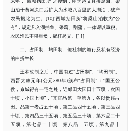
末年，“西城括田所”之搜刮，即为起义直接原因。梁
山泊于黄河决口后扩大为水域八百里的大湖泊，破产
农民据此为生。[10]“西城括田所”将梁山泊收为“公
有”，规定凡入湖捕鱼、采藕、割蒲，一律课以重税。
农民渔民不堪重负，揭杆起义。[11]
二、占田制、均田制、锄社制的颁行及私有经济
的曲折生长
王莽改制之后，中国有过“占田制”、“均田制”。
西晋太康元年(公元280年)颁布“占田制”：“国王公
侯，京城得有一宅之处，近郊田大国田十五顷，次国
十顷，小国七顷”，“其官品第一至第九，各以贵贱占
田。品第一者占五十顷，第二品四十五顷，第三品四
十顷，第四品三十五顷，第五品三十顷，第六品二十
五顷，第七品二十顷，第八品十五顷，第九品十