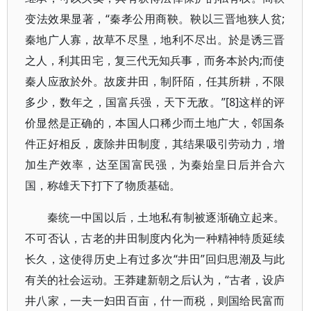
变法效果显著，“秦孝公用商鞅。鞅以三晋地狭人贫;
秦地广人寡，故草不尽垦，地利不尽出。於是诱三晋
之人，利其田宅，复三代无知兵事，而务本於内;而使
秦人应敌於外。故废井田，制阡陌，任其所耕，不限
多少，数年之，国富兵强，天下无敌。”[8]这样的评
价显然是正确的，本国人口稀少而土地广大，邻国条
件正好相反，废除井田制度，其结果吸引劳动力，增
加生产效率，达至国富民强，为秦始皇日后并合六
国，称雄天下打下了物质基础。
秦统一中国以后，土地私有制被逐渐确立起来。
不可否认，古老的井田制度内化为一种精神特质延续
长久，这使得历史上有过多次“井田”回归思潮及与此
有关的社会运动。王莽建新朝之后认为，“古者，设庐
井八家，一夫一妇田百亩，什一而税，则国给民富而