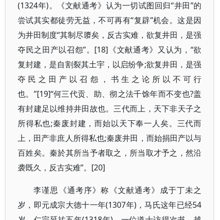
(1324年)。《文献通考》认为一切试图回归“井田”的
尝试其实都徒劳无益，不可再有“复辟”机会。这是因
为井田制度“其制尽隳矣，反古实难，欲复井田，是强
夺民之田产以召怨”。[18]《文献通考》又认为，“欲
复封建，是自割裂其土宇，以启纷争;欲复井田，是强
夺民之田产以召怨，书生之论所以不可行
也。”[19]“何三代贡、助、彻之法千馀年而不变也?盖
有封建足以维持井田故也。三代而上，天下非天子之
所得私也;秦废封建，而始以天下奉一人矣。三代而
上，田产非庶人所得私也;秦废井田，而始捐田产以与
百姓矣。秦於其所当予者取之，所当取才予之，然沿
袭既久，反古实难”。[20]
李谨思《通考序》称《文献通考》成于丁未之
岁，即元成宗大德十一年(1307年)，马氏这年已经54
岁。仁宗延祐五年(1318年)，一位道士访得次书，越