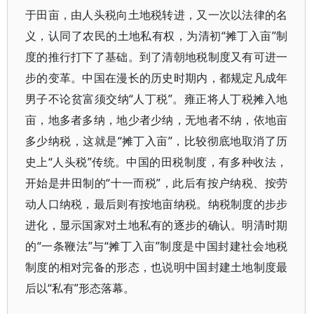
于田亩，由人头税向土地税转进，又一次以法律的名
义，认同了农民的土地私有权，为清初“摊丁入亩”制
度的推行打下了基础。到了清朝地税制度又有可进一
步的变革。中国在漫长的历史时期内，都规定凡成年
男子不论贫富须交纳“人丁税”。雍正将人丁税摊入地
亩，地多者多纳，地少者少纳，无地者不纳，依地亩
多少纳税，这就是“摊丁入亩”，比较彻底地取消了历
史上“人头税”传统。中国的田税制度，有多种收法，
开始是井田制的“十一而税”，此后有按户纳税、按劳
动人口纳税，最后则有按地亩纳税。纳税制度的步步
进化，显示国家对土地私有的逐步的确认。明清时期
的“一条鞭法”与“摊丁入亩”制度是中国封建社会地税
制度的相对完备的形态，也说明中国封建土地制度最
后以“私有”形态落幕。