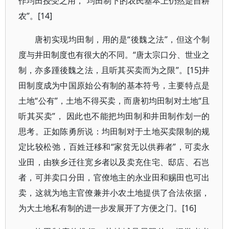
作均田授受之用，“均田制下的农民基本上仍然是自耕
农”。[14]
唐初实现均田制，用的是“後魏之法”，但这个制
度与井田制度也有很大的不同。“唐太宗口分、世业之
制，亦多踵後魏之法，且听其买卖而为之限”。[15]井
田制度成为中国原始公有制的基本符号，主要特点是
土地“公有”，土地不得买卖，而唐初均田制对土地“且
听其买卖”， 因此也不能把均田制和井田制作划一的
思考。正如陈勇所说：均田制对于土地买卖限制的规
定比较松弛，百姓迁移和“家贫无以供葬者”，可卖永
业田，由狭乡迁往宽乡者以及卖充住宅、邸店、石岂
者，可并卖口分田，官僚地主的永业田和赐田也可出
卖，这就为地主官僚兼并小农土地提供了合法依据，
为大土地私有制的进一步发展开了方便之门。[16]