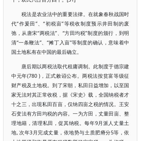
税法是农业法中的重要法律。在就象春秋战国时
代“作爰田”、“初税亩”等税收制度预示井田制的废
弛，从唐宋“两税法”、“方田均税”制度的颁行，到明
清“一条鞭法”、“摊丁入亩”等制度的确认，意味着中
国土地私有在中国的最后确立。
唐后期以两税法取代租庸调制。此制度于德宗建
中元年(780 )，正式敕诏公布。两税法按贫富等级征
财产税及土地税。到了宋朝，私田日益增加，以至国
家无法对其正常收税，据《宋史》载，全国纳税者才
十之三，出现私田百亩，仅纳四亩之税的情况。王安
石变法有方田均税的内容。一为方田，丈量田亩、整
理地籍，清理私田，促其纳税。每年9月派人丈量土
地, 次年3月完成丈量，依地势与土质肥瘠分5等，依