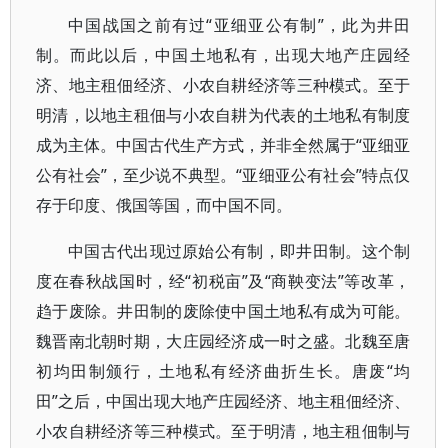
中国战国之前有过“亚细亚公有制”，此为井田
制。而此以后，中国土地私有，出现大地产庄园经
济、地主租佃经济、小农自耕经济等三种模式。至于
明清，以地主租佃与小农自耕为代表的土地私有制度
成为主体。中国古代生产方式，并非全然属于“亚细亚
公有社会”，至少说不典型。“亚细亚公有社会”特点仅
存于印度、俄国等国，而中国不同。
中国古代出现过原始公有制，即井田制。这个制
度在春秋战国时，经“初税亩”及“商鞅变法”等改革，
趋于废除。井田制的废除使中国土地私有成为可能。
魏晋南北朝时期，大庄园经济成一时之盛。北魏至唐
初均田制颁行，土地私有经济曲折生长。唐废“均
田”之后，中国出现大地产庄园经济、地主租佃经济、
小农自耕经济等三种模式。至于明清，地主租佃制与