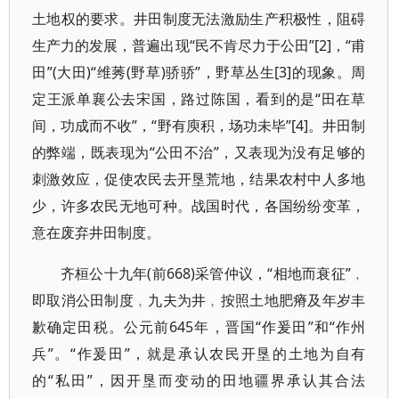
土地权的要求。井田制度无法激励生产积极性，阻碍
生产力的发展，普遍出现“民不肯尽力于公田”[2]，“甫
田”(大田)“维莠(野草)骄骄”，野草丛生[3]的现象。周
定王派单襄公去宋国，路过陈国，看到的是“田在草
间，功成而不收”，“野有庾积，场功未毕”[4]。井田制
的弊端，既表现为“公田不治”，又表现为没有足够的
刺激效应，促使农民去开垦荒地，结果农村中人多地
少，许多农民无地可种。战国时代，各国纷纷变革，
意在废弃井田制度。
齐桓公十九年(前668)采管仲议，“相地而衰征”﹐
即取消公田制度﹐九夫为井﹐按照土地肥瘠及年岁丰
歉确定田税。公元前645年，晋国“作爰田”和“作州
兵”。“作爰田”，就是承认农民开垦的土地为自有
的“私田”，因开垦而变动的田地疆界承认其合法