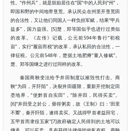
性。“作州兵”，就是鼓励居住在“国”中的人民到“州”，
即国和野的中间地带垦荒。承认民众在州里开垦荒田
的合法性，又让他们同国人一样负担军赋，结果“甲兵
益多”，国力益强。[5]楚﹑郑等国似乎也进行过类似
的改革。《左传》记载，公元前594年鲁行“初税
亩”，实行“履亩而税”的改革，承认私田的合法性，一
律征税。公元前548年，楚据土地肥瘠“量入修赋”。
楚、郑等国继之进行过同样的改革。
秦国商鞅变法给予井田制度以摧毁性打击。商
鞅“为田，开阡陌”，决裂井田疆限，重新开挖制定田
垄地界，“使黔首自实田”，“除井田，民得买卖”。
[6]“井田受之於公，毋得粥卖，故《王制》曰：‘田里
不鬻’，秦开阡陌，遂得卖买。又战得甲首者益田宅，
五甲首而隶役五家”[7]政府确定人民得到的土地可以
继承，可以买卖，具有获得法律保护的私有权。商鞅