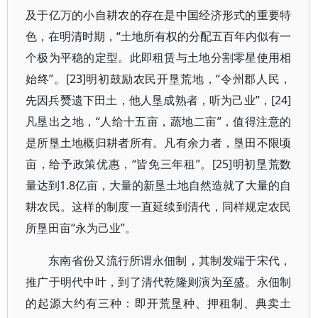
及于亿万的小自耕农的存在是中国经济形式的重要特
色，在明清时期，“土地所有权的分配五百年内似有一
个极为平稳的定型。此即租赁与土地分割零星使用相
始终”。[23]明初鼓励农民开垦荒地，“令州郡人民，
先因兵燹遗下田土，他人垦成熟者，听为己业”，[24]
凡垦出之地，“人给十五亩，蔬地二亩”，值得注意的
是所垦土地概归耕者所有。凡有余力者，垦田不限顷
亩，给予政策优惠，“皆免三年租”。[25]明初垦荒数
量达到1.8亿亩，大量的新垦土地自然造就了大量的自
耕农民。这样的制度一直延续到清代，同样规定农民
所垦田亩“永为己业”。
东南省份又流行所谓永佃制，其制发端于宋代，
推广于明代中叶，到了清代乾隆则演为至盛。永佃制
的起源大约有三种：即开荒垦种、押租制、典卖土