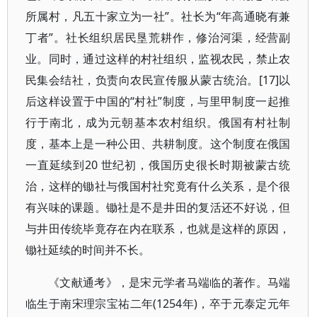
所属村，凡五十家立为一社”。社长为“年高通晓有兼
丁者”。社长组织居民垦荒耕作，修治河渠，经营副
业。同时，通过这样的村社组织，监视农民，禁止农
民集会结社，负责向农民宣传服从蒙古统治。[17]以
后这样设置于中国的“村社”制度，与里甲制度一起推
行于南北，成为元朝基本农村组织。俄国有村社制
度，基本上是一种公田、共耕制度。这个制度在俄国
一直延续到20 世纪初，俄国历史很长时期被蒙古统
治，这样的锄社与俄国村社究竟有什么关系，是个很
有兴味的课题。锄社是不是井田的复活还不好说，但
与井田传统毕竟存在内在联系，也就是这样的原因，
锄社延续的时间并不长。
《文献通考》，是宋元学者马端临的著作。马端
临生于南宋理宗宝祐二年(1254年)，卒于元泰定元年