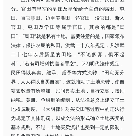
分。官田有皇室的皇庄及皇帝给予官僚的赐田、屯
田、百官职田、边臣养廉田、还官田、没官田、断入
官田、屯田及学田等属于官田。其余的都是“民
田”，“民田”就是私有土地。需要注意的是，国家颁布
法律，保护农民的私田。洪武二十八年规定，凡洪武
二十七年以后新垦的田地，“不论多寡，俱不起
科”，“若有司增科扰害者罪之”。[27]明代法律规定，
民田得以典卖、继承、赠予等方式流转，“田宅无分
界，人人得以自买自卖”，这就推动了土地流转，使自
耕农数量有所增加。民间典卖土地，自行立契，按则
纳税。黄册、鱼鳞册的编制，从法律意义上建立了土
地权属制度。《大明律》对买卖田宅过程中的违法行
为规定了具体刑罚，以成文法的形式确立土地买卖的
基本规则。不过，土地买卖流转也受到一定的限制，