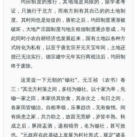
均田制度的推行，其地域是局限的，据学者考
证，只施行于北方，而南方则有其自己的的土地制
度。其时间也是短促的，唐初之后，均田制度逐渐被
破坏，大地产庄园制度与地主租佃制度逐步形成，与
此同时小农自耕经济也发展起来，国有土地以各种方
式转化为私有，以至于唐玄宗开元天宝年间，土地还
授已无法实行。德宗建中元年实行两税法后，均田制
终于废除。
这里提一下元朝的“锄社”。元王祯 《农书》卷
三：“其北方村落之间，多结为锄社。以十家为率，先
锄一家之田，本家供其饮食，其余次之，旬日之间，
各家田皆锄治。自相率领，乐事趋功，无有偷惰。间
有病患之家，共力助之，故苗无荒秽，岁皆丰熟。秋
成之后，豚蹄盂酒，递相犒劳，名为锄社，甚可效
也。”元政府在此基础上发展为村社形式，规定“诸县