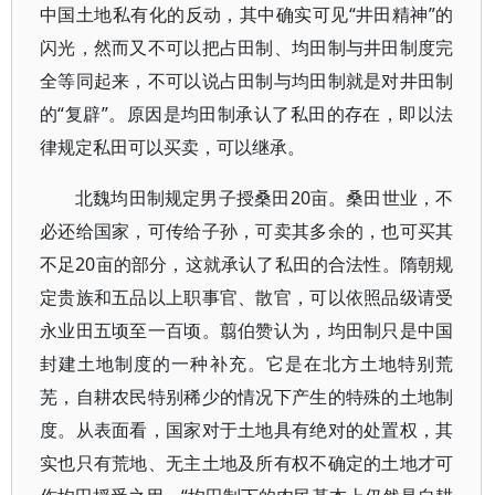
中国土地私有化的反动，其中确实可见“井田精神”的
闪光，然而又不可以把占田制、均田制与井田制度完
全等同起来，不可以说占田制与均田制就是对井田制
的“复辟”。原因是均田制承认了私田的存在，即以法
律规定私田可以买卖，可以继承。
北魏均田制规定男子授桑田20亩。桑田世业，不
必还给国家，可传给子孙，可卖其多余的，也可买其
不足20亩的部分，这就承认了私田的合法性。隋朝规
定贵族和五品以上职事官、散官，可以依照品级请受
永业田五顷至一百顷。翦伯赞认为，均田制只是中国
封建土地制度的一种补充。它是在北方土地特别荒
芜，自耕农民特别稀少的情况下产生的特殊的土地制
度。从表面看，国家对于土地具有绝对的处置权，其
实也只有荒地、无主土地及所有权不确定的土地才可