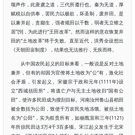
颂声作，此唐虞之道，三代所遵行也。秦为无道，厚
赋税以自供奉，罢民力以极欲，坏圣制，废井田。是
以兼并起，贪鄙生，强者规田以千数，弱者无立锥之
居”[9]，为此进行“王田改革”。然而这样的意在恢复井
田的“土地改革”终于失败。直至近代，洪秀全设想出
《天朝田亩制度》，结果也无法推行，无疾而终。
从中国农民起义的目标来看，一般说是反对土地
兼并，但有的却因为官僚将土地收为“公”有，激化社
会矛盾，引发起义。宋徽宗于政和元年(1111年)设
立“西城括田所”，将逃亡户与无主土地收归“国有公
田”，使许多民田成为搜刮目标。河南汝州鲁山县稻田
被全数括为公田，致使千万农民失地冻饿。被括土地
名为“公田”，实为权贵所有，如杨戬宣和三年(1121)
年所掠民田达3万4千3百多顷。宋江起义发生于北宋