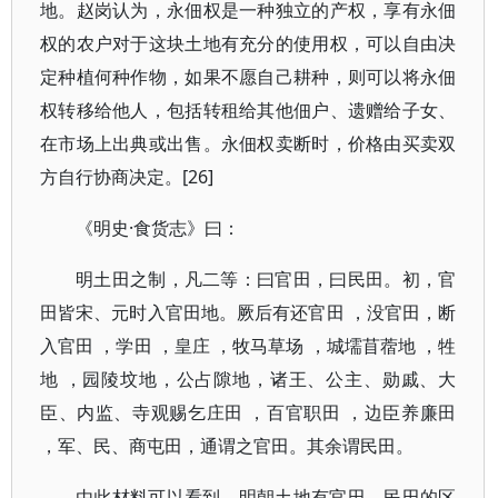
地。赵岗认为，永佃权是一种独立的产权，享有永佃
权的农户对于这块土地有充分的使用权，可以自由决
定种植何种作物，如果不愿自己耕种，则可以将永佃
权转移给他人，包括转租给其他佃户、遗赠给子女、
在市场上出典或出售。永佃权卖断时，价格由买卖双
方自行协商决定。[26]
《明史·食货志》曰：
明土田之制，凡二等：曰官田，曰民田。初，官
田皆宋、元时入官田地。厥后有还官田 ，没官田，断
入官田 ，学田 ，皇庄 ，牧马草场 ，城壖苜蓿地 ，牲
地 ，园陵坟地，公占隙地，诸王、公主、勋戚、大
臣、内监、寺观赐乞庄田 ，百官职田 ，边臣养廉田
，军、民、商屯田，通谓之官田。其余谓民田。
由此材料可以看到，明朝土地有官田、民田的区