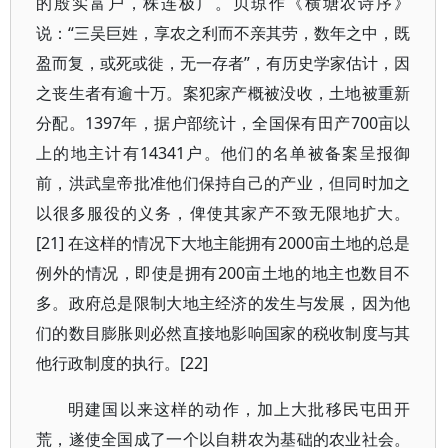
的殷实富户，株连极广。贝琼作《横塘农诗序》
说：“三吴巨姓，享农之利而不亲其劳，数年之中，既
盈而复，或死或徙，无一存者”，有历史学家估计，因
之丧生者有逾十万。案犯家产概被没收，土地被重新
分配。1397年，据户部统计，全国保有田产700亩以
上的地主计有14341户。他们的名单被备案呈报御
前，洪武皇帝批准他们保持自己的产业，但同时加之
以很多服役的义务，俾使其家产不致无限地扩大。
[21] 在这样的情况下大地主能拥有2000亩土地的总是
例外的情况，即使是拥有200亩土地的地主也数目不
多。政府总是限制大地主经济的发生与发展，因为他
们的数目膨胀则必然直接地影响国家的税收制度与其
他行政制度的执行。[22]
明建国以来这样的动作，加上大批移民屯田开
荒，遂使全国成了一个以自耕农为基础的农业社会。