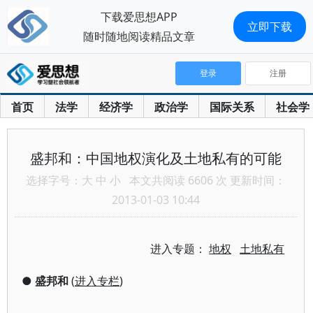
下载爱思想APP
立即下载
随时随地阅读精品文章
登录
注册
首页
法学
经济学
政治学
国际关系
社会学
盛邦和：中国地权演化及土地私有的可能
选择字号：
大
中
小
本文共阅读 6606 次 更新时间：
2013-01-03 10:44
进入专题：
地权
土地私有
●
盛邦和
(
进入专栏
)