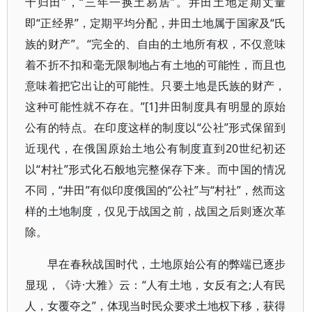
十归田”，“三年一换土易居”。井田土地定期丈量
即“正经界”，定期平均分配，井田土地属于国家及“氏
族的财产”。“完全的、自由的土地所有权，不仅意味
着不折不扣和毫无限制地占有土地的可能性，而且也
意味着把它出让的可能性。只要土地是氏族的财产，
这种可能性就不存在。”[1]井田制度具有明显的原始
公有的特点。在印度这样的制度以“公社”形式保留到
近现代，在俄国原始土地公有制度直到20世纪初还
以“村社”形式化石般地完整保存下来。而中国的情况
不同，“井田”有似印度俄国的“公社”与“村社”，然而这
样的土地制度，仅见于战国之前，战国之后则逐次革
除。
早在春秋战国时代，土地原始公有的弊端已逐步
显现，《诗·大雅》云：“人有土地，女反有之;人有民
人，女覆夺之”，体现当时民众要求土地权下移，获得