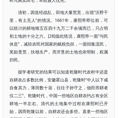
即凡典卖田宅，本姓族人优先。
清初，因迭经战乱，田地大量荒芜，出现“沃野千
里，有土无人”的情况。1661年，康熙帝即位前，可
以统计的耕地唯五百四十九万二千余顷而已，只占明
初土地的十分之六。[28]值此情况，康熙帝一面“与民
休息”，减轻农民对国家的赋税负担，一面招集流民，
奖励垦荒，扶植生产。而开垦的土地也依明制，权属
归民。
据学者研究的结果可以知道乾隆时代农村中还是
自耕农占多数比例，安徽霍山县，乾隆时“中人以下咸
自食其力，薄田数十亩，往往子孙守之，佃田而耕者
仅二三”。乾隆时代，中国一些地区自耕农约占有全区
耕地一半左右。清代的土地集中过程在康熙时已开
始，因而乾隆以前，自耕农还会多些。直隶一些地区