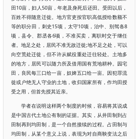
田10亩，妇人50亩，年老及身死后还田。受田以后，
百姓不得随意迁徙。地方官吏按官职高低授给数额不
等的职分田，刺史15顷，太守10顷，治中、别驾各8
顷，县令、郡丞各6顷，不准买卖，离职时交于继任
者。地足之处，居民不准无故迁徙;地不足之处，可以
向空荒处迁徙，但不许从赋役重处迁往轻处。土地多
的地方，居民可以随力所及借用国有荒地耕种。园宅
田，良民每三口给一亩，奴婢五口给一亩。因犯罪流
徙或户绝无人守业的土地，收归国家所有，作均田授
受之用，但首先授其近亲。
学者在说明这样两个制度的时候，容易将其说成
是中国古代土地公有制的证据。其实，从井田制到占
田制再到均田制，是一个自然接续的过程。占田制与
均田制，从某个意义上说，表现为对自商鞅变法之后