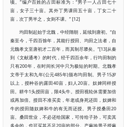
顷。”编户百姓的占田标准为：“男子一人占田七十
亩，女子三十亩。其外丁男课田五十亩，丁女二十
亩，次丁男半之，女则不课。” [12]
均田制起始于北魏，中经隋朝，延续到唐初。“自
秦至今，千四百馀年，其能行授田、均田之法者，自
元魏孝文至唐初才二百年，而其制尽隳矣。”[13]从秦
到《文献通考》的时代，经千四百余年，行均田制的
只有200年，在时间长河中只为极短的时期。北魏孝
文帝于太和九年(公元485年)颁布均田制。男子15岁
以上，授种谷的露田40亩，妇人20亩。奴婢同样授
田。耕牛1头授田亩，限4头牛。授田视轮休需要加倍
或再加倍。授田不准买卖，年老或身死还田，奴婢和
牛的授田随奴婢和牛的有无而还授。男子授桑田20
亩。桑田世业，不必还给国家，可传给子孙，可卖其
多余的，也可买其不足20亩的部分。产麻地男子授麻