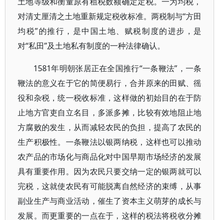
土地等级和衡量原有租税数额确定定税。一为均税，
对清丈厘清之土地重新规定税收标准。两税制与“方田
均税”的推行，是中国土地、赋税制度的进步，是
对“私田”及土地私有制度的一种法律确认。
1581年明朝张居正在全国推行“一条鞭法”，一条
鞭法的意义在于它的简便易行，合并原来的田赋、徭
役和杂税，统一税收标准，这样做的初始目的在于防
止地方官吏自立名目，多派多摊，比较有效地阻止地
方腐败的发生，从而减轻农民的负担，提高了农民的
生产积极性。一条鞭法以银两纳税，这样也可以推动
农产品的市场化与商品化对中国早期市场经济的发展
具有重要作用。因为农民只要交纳一定的银两就可以
完税，这就使农民有可能脱离自然经济的束缚，从事
副业生产与商业活动，催生了资本主义萌芽的成长与
发展。而更重要的一点在于，这样的税法将税收分摊