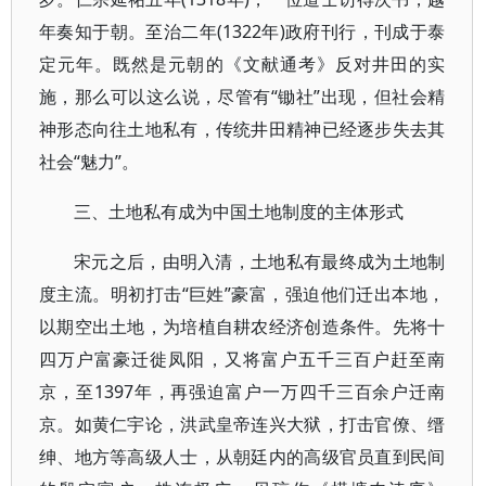
年奏知于朝。至治二年(1322年)政府刊行，刊成于泰
定元年。既然是元朝的《文献通考》反对井田的实
施，那么可以这么说，尽管有“锄社”出现，但社会精
神形态向往土地私有，传统井田精神已经逐步失去其
社会“魅力”。
三、土地私有成为中国土地制度的主体形式
宋元之后，由明入清，土地私有最终成为土地制
度主流。明初打击“巨姓”豪富，强迫他们迁出本地，
以期空出土地，为培植自耕农经济创造条件。先将十
四万户富豪迁徙凤阳，又将富户五千三百户赶至南
京，至1397年，再强迫富户一万四千三百余户迁南
京。如黄仁宇论，洪武皇帝连兴大狱，打击官僚、缙
绅、地方等高级人士，从朝廷内的高级官员直到民间