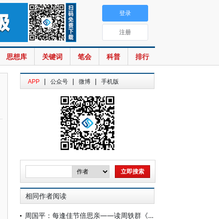
登录
注册
思想库
关键词
笔会
科普
排行
|
|
|
APP
公众号
微博
手机版
相同作者阅读
周国平：每逢佳节倍思亲——读周轶群《吴宓的精神世界》