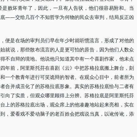
经是败坏青年了，因此，一旦有人告状，他们很容易附和。当
拉底——交给几百个不知哲学为何物的民众去审判，结局反正凶
因，便是在场的审判员们早在年少时就听惯流言，形成了对他的
开始就说，那些散布流言的人是更可怕的原告，因为他们人数众
不得不自辩的境地。他说他只知道其中有一个喜剧作家，他未点
十四年前，阿里斯托芬在喜剧《云》中把苏格拉底搬上舞台，刻
家和一个教青年进行可笑诡辩的智者。在观众心目中，前者所为
二者合并成丑化了的苏格拉底形象。真实的苏格拉底恰与二者有
辞引向了实质，但观众哪里顾得上分辨。苏格拉底是阿里斯托芬
，台上的苏格拉底出场，观众席上的他凑趣地站起来亮相，实在
料到，爱看戏不爱动脑子的老百姓会把戏说当真，以讹传讹，添