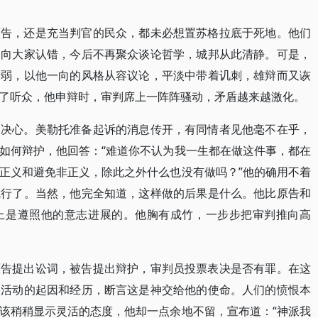
原告，还是充当判官的民众，都未必想置苏格拉底于死地。他们
，向大家认错，今后不再聚众谈论哲学，城邦从此清静。可是，
示弱，以他一向的风格从容议论，平淡中带着讥刺，雄辩而又诙
了听众，他申辩时，审判席上一阵阵骚动，矛盾越来越激化。
的决心。美勒托准备起诉的消息传开，有同情者见他毫不在乎，
如何辩护，他回答：“难道你不认为我一生都在做这件事，都在
正义和避免非正义，除此之外什么也没有做吗？”他的确用不着
就行了。当然，他完全知道，这样做的后果是什么。他比原告和
上是遵照他的意志进展的。他胸有成竹，一步步把审判推向高
原告提出讼词，被告提出辩护，审判员投票表决是否有罪。在这
学活动的起因和经历，断言这是神交给他的使命。人们的愤恨本
该稍稍显示灵活的态度，他却一点余地不留，宣布道：“神派我