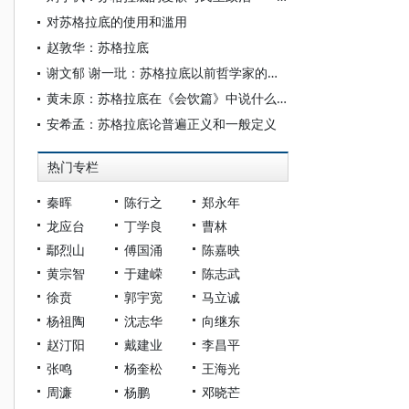
对苏格拉底的使用和滥用
赵敦华：苏格拉底
谢文郁 谢一玭：苏格拉底以前哲学家的本源论-本原论思路探讨
黄未原：苏格拉底在《会饮篇》中说什么？
安希孟：苏格拉底论普遍正义和一般定义
热门专栏
秦晖
陈行之
郑永年
龙应台
丁学良
曹林
鄢烈山
傅国涌
陈嘉映
黄宗智
于建嵘
陈志武
徐贲
郭宇宽
马立诚
杨祖陶
沈志华
向继东
赵汀阳
戴建业
李昌平
张鸣
杨奎松
王海光
周濂
杨鹏
邓晓芒