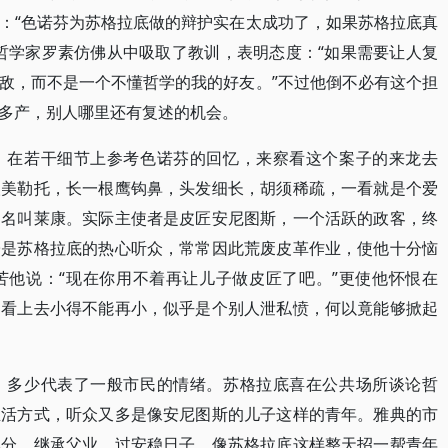
：“色诺芬为苏格拉底做的辩护实在太成功了，如果苏格拉底真
哲学家罗素仿佛从中吸取了教训，表明态度：“如果需要让人复
敌，而不是一个不懂哲学的我的好友。”不过他倒不必有这个担
多产，别人哪里还有复述的机会。
，在若干细节上参考色诺芬的回忆，来察看这个案子的来龙去
人美勒托，长一根鹰钩鼻，头发细长，胡须稀疏，一看就是个爱
，名叫莱康。实际主使者是皮匠安尼图斯，一个活跃的政客，终
子是苏格拉底的热心听众，常常因此荒废皮革作业，使他十分恼
苦他说：“现在你用不着再让儿子做皮匠了吧。”更使他怀恨在
因看上去小得不能再小，似乎是个别人泄私愤，何以竟能够掀起
，多少代表了一般市民的情绪。苏格拉底喜在公共场所谈论哲
生活方式，听众又多是像安尼图斯的儿子这样的青年。雅典的市
本分，继承父业，过安稳日子。像苏格拉底这样整天招一帮青年