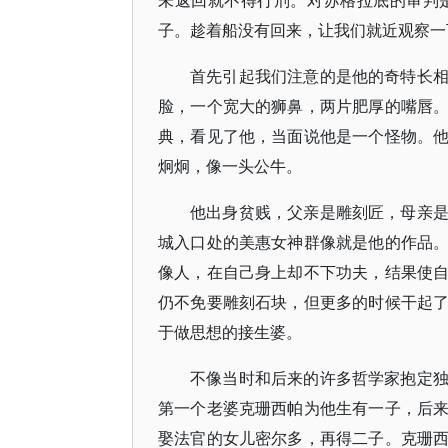
未返回就不得行刑。对苏格拉底的审判
子。趁着船没有回来，让我们就近观察一
首先引起我们注意的是他的奇特长
脸，一个宽大的狮鼻，两片肥厚的嘴唇
典，看见了他，当面说他是一个怪物。
炯炯，像一头公牛。
他出身贫贱，父亲是雕刻匠，母亲
城入口处的美惠女神群像就是他的作品
像人，在自己身上却不下功夫，结果使
仍不免要雕刻石块，但更多的时候干起
于做思想的接生婆。
不像当时和后来的许多哲学家抱定
第一个老婆克珊西帕为他生有一子，后
娶法官的女儿密尔多，再得二子。克珊