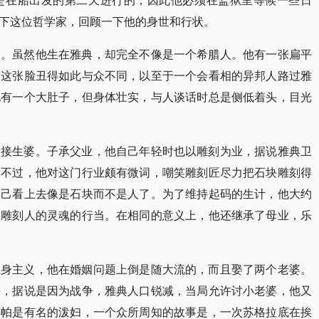
是在船出发的第二天进行的，因此他必须在监狱里等候一些日
下这位哲学家，回顾一下他的身世和行状。
相。虽然他生在雅典，却完全不像是一个希腊人。他有一张扁平
。这张脸丑得如此与众不同，以至于一个会看相的异邦人路过雅
他有一个大肚子，但身体壮实，与人谈话时总是侧低着头，目光
是接生婆。子承父业，他自己年轻时也以雕刻为业，据说雅典卫
。不过，他对这门行业颇有微词，嘲笑雕刻匠尽力把石块雕刻得
自己看上去像是石块而不是人了。为了维持起码的生计，他大约
了雕刻人的灵魂的行当。在相同的意义上，他还继承了母业，乐
独身主义，他在婚姻问题上倒是随大流的，而且娶了两个老婆。
来，据说是因为战争，雅典人口锐减，当局允许讨小老婆，他又
西帕是有名的泼妇，一个众所周知的故事是，一次苏格拉底在挨