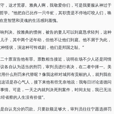
职守，这才荒谬。雅典人啊，我敬爱你们，可是我要服从神过于
哲学。”他把自己比作一只牛虻，其职责是不停地叮咬人们，唤
在意智慧和灵魂的生活感到羞愧。
影响判决。按雅典的惯例，被告的妻儿可以到庭恳求轻判，这种
个儿子，其中两个还年幼，但他不让他们到庭。他不屑于为此，
这种怪状，演这种可怜戏剧，他们是邦国之耻。”
百二十票宣告他有罪。票数相当接近，说明在场不少人还是同情
提议各自认为适当的刑罚，审判员进行表决，在二者中择一。美
议用什么刑罚来代替呢？像我这样对城邦有贡献的人，就判我在
说这话是存心气人，接下来他有些无奈地说：我每日讨论道德问
的事情。可是，一天之内就判决死刑案件，时间太短，我已无法
未经省察的人生没有价值”。
就是自认充分的罚款。只要款额足够大，审判员往往宁愿选择罚