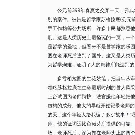
公元前399年春夏之交某一天，雅
别的案件。被告是哲学家苏格拉底(公元前
手工作坊等公共场所，许多市民都熟悉
刑。这是人类历史上最怪诞的一页，一
是哲学的圣地，但看来不是哲学家的乐
图在老师死后逃到了国外。这又是人类
为哲学殉难，证明了人的精神所能达到的
多亏柏拉图的生花妙笔，把当年从
领略苏格拉底在生命最后时刻的哲人风
上台试图为老师辩护，法官嫌他年轻把
虚构的成分。他大约早就开始记录老师的
的天，这个年轻人给我编了多少故事！”
师，他的证词远比色诺芬所提供的可靠
场，老师死后，深为扣在老师头上的两