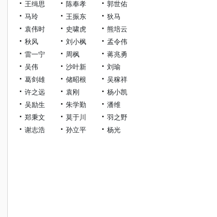
王缉思
陈奉孝
郭世佑
马玲
王振东
狄马
袁伟时
史啸虎
熊培云
秋风
刘小枫
孟令伟
雷一宁
周枫
蒋兆勇
吴伟
沙叶新
刘瑜
葛剑雄
储昭根
吴稼祥
许之远
袁刚
杨小凯
吴励生
朱学勤
潘维
郑秉文
莫于川
羽之野
谢志浩
孙立平
杨光