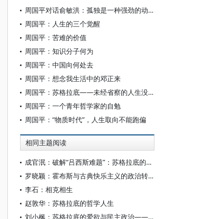
周国平对话俞敏洪：孤独是一种强劲的动力
周国平：人生的三个觉醒
周国平：苦难的价值
周国平：知识分子何为
周国平：中国向何处去
周国平：想念我生活中的邓正来
周国平：苏格拉底——未经省察的人生没有价值
周国平：一个青年哲学家的自勉
周国平：“物质时代”，人生取向不能跑偏
相同主题阅读
成官泯：破解“吕西斯难题”：苏格拉底的友爱证成及启示
罗晓颖：霍布斯与古典快乐主义的政治转化
李石：相克相生
赵敦华：苏格拉底的哲学人生
刘小枫：苏格拉底的爱欲与民主政治——关于柏拉图的“爱欲四书”