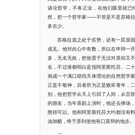
谈论哲学，不务正业，在他们眼里就已
然，把一个哲学家——不管是不是苏格
多吉少。
苏格拉底之处于劣势，还有一层原
成见。他对此心中有数，所以在申辩一
多，无名无姓，把他置于无法对质却又
名，不过谁都明白是指阿里斯托芬。二
画成一个满口胡诌天体理论的自然哲学
正是不敬神，后者所为正是败坏青年，
别，他把哲学从天上引回了人间，从言
的朋友，当年喜剧上演时，他还去捧场
憨得可以。他和阿里斯托芬大约都没有
油加醋，终于弄到使他有口莫辩的地步。