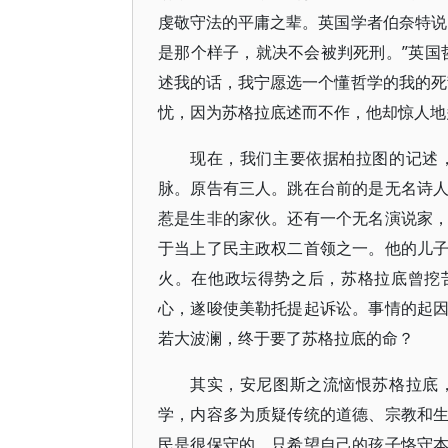
虔敬守法的平庸之辈。英国学者伯奈特说
是那个样子，就决不会被判死刑。”英国
述我的话，我宁愿选一个懂哲学的我的死
忧，因为苏格拉底述而不作，他却惊人地
现在，我们主要依据柏拉图的记述
脉。原告有三人。跳在台前的是无名诗
惹是生非的家伙。还有一个无名演说家
于当上了民主政权二首领之一。他的儿
火。在他政坛得势之后，苏格拉底曾挖
心，遂唆使美勒托提起诉讼。事情的起
若大波澜，终于要了苏格拉底的命？
其实，安尼图斯之流恼恨苏格拉底
学，内容多为质疑传统的道德、宗教和
民是很保守的，只希望自己的孩子恪守