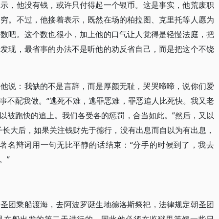
表示，他没有钱，或许只付得起一个银币。这是事实，他荒废职
不穷。不过，他接着表示，既然在场的柏拉图、克里托等人愿为
个数吧。这个数也很小，加上他的口气让人觉得是轻慢法庭，把
于发现，最省事的办法不是听他的劝反省自己，而是把这个不饶
，他说：我缺的不是言辞，而是厚颜无耻，哭哭啼啼，说你们爱
事不配我做。“逃死不难，逃罪恶难，罪恶追人比死快。我又老
以被跑快的追上。我们各受各的惩罚，合当如此。”然后，又以
子长大后，如果关注钱财先于德行，没有出息而自以为有出息，
篇著名辩词用一句无比平静的话结束：“分手的时候到了，我去
。”
朝圣团乘船渡海，去阿波罗诞生地德洛斯祭祀，法律规定朝圣团