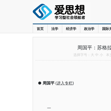
首页
法学
经济学
政治学
国际
周国平：苏格
选择字号：
大
中
小
本文共
●
周国平
(
进入专栏
)
一