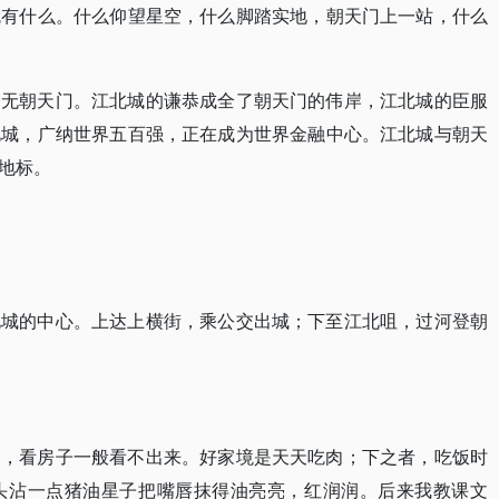
就有什么。什么仰望星空，什么脚踏实地，朝天门上一站，什么
则无朝天门。江北城的谦恭成全了朝天门的伟岸，江北城的臣服
北城，广纳世界五百强，正在成为世界金融中心。江北城与朝天
地标。
北城的中心。上达上横街，乘公交出城；下至江北咀，过河登朝
月，看房子一般看不出来。好家境是天天吃肉；下之者，吃饭时
头沾一点猪油星子把嘴唇抹得油亮亮，红润润。后来我教课文