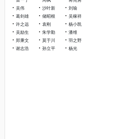
吴伟
沙叶新
刘瑜
葛剑雄
储昭根
吴稼祥
许之远
袁刚
杨小凯
吴励生
朱学勤
潘维
郑秉文
莫于川
羽之野
谢志浩
孙立平
杨光