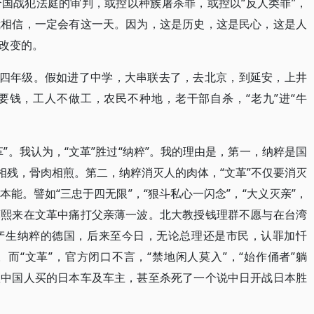
国战犯法庭的审判，或控以种族屠杀罪，或控以“反人类罪”，
我相信，一定会有这一天。因为，这是历史，这是民心，这是人
改变的。
学四年级。假如进了中学，大串联去了，去北京，到延安，上井
要钱，工人不做工，农民不种地，老干部自杀，“老九”进“牛
”。我认为，“文革”胜过“纳粹”。我的理由是，第一，纳粹是国
相残，骨肉相煎。第二，纳粹消灭人的肉体，“文革”不仅要消灭
能。譬如“三忠于四无限”，“狠斗私心一闪念”，“大义灭亲”，
薄熙来在文革中痛打父亲薄一波。北大教授钱理群不愿与在台湾
产生纳粹的德国，后来至今日，无论总理还是市民，认罪加忏
而“文革”，官方闭口不言，“禁地闲人莫入”，“始作俑者”躺
，砸中国人买的日本车及车主，甚至杀死了一个说中日开战日本胜