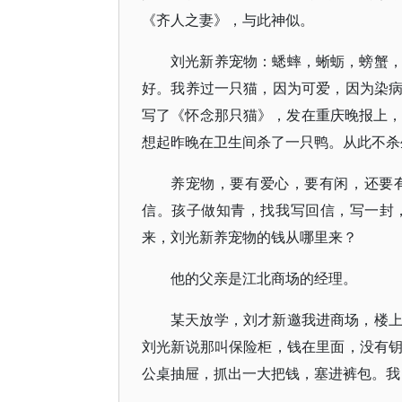
《齐人之妻》，与此神似。
刘光新养宠物：蟋蟀，蜥蛎，螃蟹
好。我养过一只猫，因为可爱，因为染
写了《怀念那只猫》，发在重庆晚报上，
想起昨晚在卫生间杀了一只鸭。从此不杀
养宠物，要有爱心，要有闲，还要
信。孩子做知青，找我写回信，写一封
来，刘光新养宠物的钱从哪里来？
他的父亲是江北商场的经理。
某天放学，刘才新邀我进商场，楼
刘光新说那叫保险柜，钱在里面，没有
公桌抽屉，抓出一大把钱，塞进裤包。我