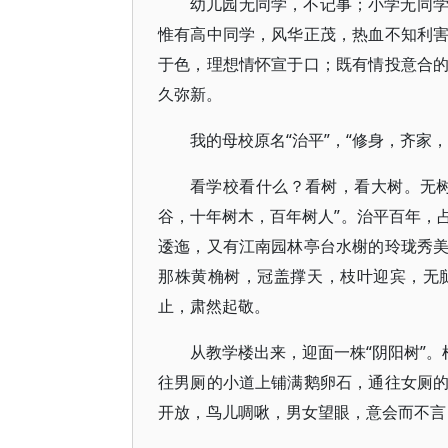
幼儿园无同学，不记事；小学无同
惟有高中同学，风华正茂，热血不知利
于色，理想情怀宣于口；既有情投意合
久弥新。
我的母校原名“治平”，“修身，齐家
看学校看什么？看树，看大树。无
谷，十年树木，百年树人”。治平百年，
逶迤，又有江南园林亭台水榭的玲珑秀
那株黄桷树，冠盖撑天，枝叶迎宾，无
止，肃然起敬。
从教学楼出来，迎面一株“阴阳树”。
往男厕的小道上铺满鹅卵石，通往女厕
开放，鸟儿啁啾，男女望眼，意会而不言