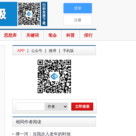
登录
注册
思想库
关键词
笔会
科普
排行
|
|
|
APP
公众号
微博
手机版
相同作者阅读
傅一河：当我步入老年的时候