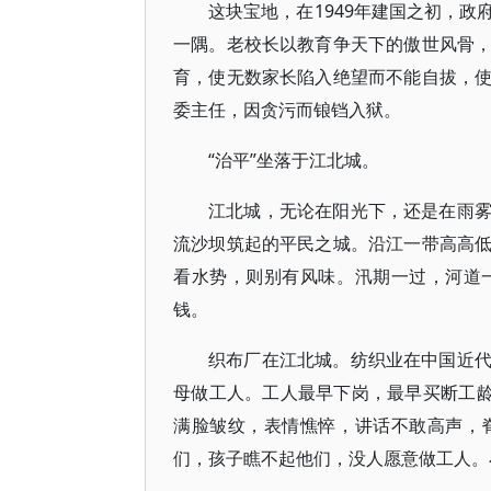
这块宝地，在1949年建国之初，
一隅。老校长以教育争天下的傲世风骨
育，使无数家长陷入绝望而不能自拔，
委主任，因贪污而锒铛入狱。
“治平”坐落于江北城。
江北城，无论在阳光下，还是在雨
流沙坝筑起的平民之城。沿江一带高高
看水势，则别有风味。汛期一过，河道
钱。
织布厂在江北城。纺织业在中国近
母做工人。工人最早下岗，最早买断工龄
满脸皱纹，表情憔悴，讲话不敢高声，
们，孩子瞧不起他们，没人愿意做工人。