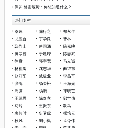
保罗·格雷厄姆：你想知道什么？
热门专栏
秦晖
陈行之
郑永年
龙应台
丁学良
曹林
鄢烈山
傅国涌
陈嘉映
黄宗智
于建嵘
陈志武
徐贲
郭宇宽
马立诚
杨祖陶
沈志华
向继东
赵汀阳
戴建业
李昌平
张鸣
杨奎松
王海光
周濂
杨鹏
邓晓芒
王缉思
陈奉孝
郭世佑
马玲
王振东
狄马
袁伟时
史啸虎
熊培云
秋风
刘小枫
孟令伟
雷一宁
周枫
蒋兆勇