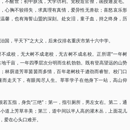
学，不醒世；初中肤浅，大学功利。党校造官僚，函授通皮毛。
害，心胸不较得失，求真理有真情，爱异性无兽欲；喜怒哀乐形
的温馨，也有海誓山盟的深刻。处女泪，童子血，持之终身，历
，治国，平天下”之大义，后来仅排名重庆市第十六中学。
树不成校，无大树不成老校，无古树不成名校。正所谓“一年树
占地千亩，一年四季层次分明而生机勃勃。既有登高望远的山势
美；林荫道芳草茵茵而多情，百年老树枝干遒劲而睿智。校门口
腿而走天下，有眼阅尽人生。莘莘学子在他身下一站，高山仰
根若五指，身负“三绝”：第一，指引厕所，男左女右。第二，通
的小道上芳草丰美；第三，道中间以半人高的灌木丛，上面花儿
，爱在心头口难开。