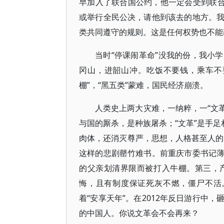
早加入了联合国公约，他一定会受到联合
或举行全民公决，请他到该去的地方。
类共同遵守的规则。这是任何权势也不能
当时“停课闹革命”没我的份，我小
冈山，进韶山冲。吃饭不要钱，乘车不
棚”，“黑五类”蒙难，国民经济崩溃。
人类史上两大灾难，一纳粹，一“文革
与国的厮杀，是种族屠杀；“文革”是手足
肉体，还消灭尊严，思想，人格甚至人的本
这样的悲剧罄竹难书。前重庆市委书记
的父亲划清界限而被打入牛棚。第三，
悔，且有制度保证死灰不燃，僵尸不活。
着“安享天年”。在2012年反日游行中
的中国人。你说文革会不会再来？