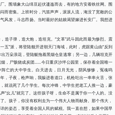
安厂。围墙象大山绵亘起伏逶迤而去，有的地方安着铁丝网。围
沉闷而密集。上班时分，汽笛声声，滚滚人流，淹没了宽敞的公
意气风发，斗志昂扬。当时最好的姑娘渴望嫁进长安厂。我想进
，造子弹，造大炮，造坦克。“文革”武斗因此而最为惨烈。震
“八一五”派，将登陆舰开进朝天门海域，此时，虎踞黄山由“反到
炸出万朵浪花，登陆艇拖着黑烟仓皇逃窜；另一边，几辆坦克开
黑烟，尸骸烧成炭团……今日重庆沙坪公园里，保存着全国唯一
杀中阵亡的大中学生。白天进去，日月无光，阴风惨惨，冤魂呜
当年，子夜，枪声响，我躲进巷道口，机枪吐出一串串火舌，张
天，就说死了几个学生。每次冲锋，中学生把老工人推一边，豪
声“幺儿”就完了。这些孩子呀，生命不是属于你一个人的。没
蛋了。孩子，你没有权利去为一个伟大人物而献身。那个伟大，
安详的姿态，享受着全国人民的赋税。我一直在想，如果中国早