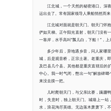
江北城，一个天然的秘密港口。深夜
运出去了。常有国家领导人乘船悄然而来
江北城对面就是朝天门。朝天门怀
俨如天梯。正午阳光直射，朝天门没有
一靠岸，水手高叫“瓢儿白，下船！”，上
多少年后，异地遇乡音，问人家哪
城，后是观音桥，正宗土著。老重庆，
及巴县几个县。其他都是重庆直辖后的扩
中心。我一时气闭，憋出一句“解放碑啷
来没去摸一把。
儿时爬朝天门，与父亲比赛，蹒跚
时，失意时，独上朝天门。城墙上一站
水，浪花淘尽英雄。无边落木萧萧下，