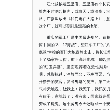
江北城挨着五里店。五里店有个长
墙内不时响起枪声，或白天，或深夜；
路，广播里放出《我们走在大路上》，
这个厂，就可以娶到最漂亮的老婆。
重庆的军工厂是中国最密集的。造枪
惊中国的“8．17海战”，望江军工厂的
底派”掌控的百门大炮轰然出击，将长江
上了杨家坪大街，碾上高压电缆，腾起
的“红卫兵墓”。里面埋葬着在派性厮
咽，魅影掠过，油然而悲，不寒而栗。
开狰狞的笑容，发出鬼魅的笑声。第二
气冲天地说，让我上！我死了，我妈哭几
有孩子，家就毁了；没有家，国家就完
变成了魔鬼。这个魔鬼今天还睡成一个