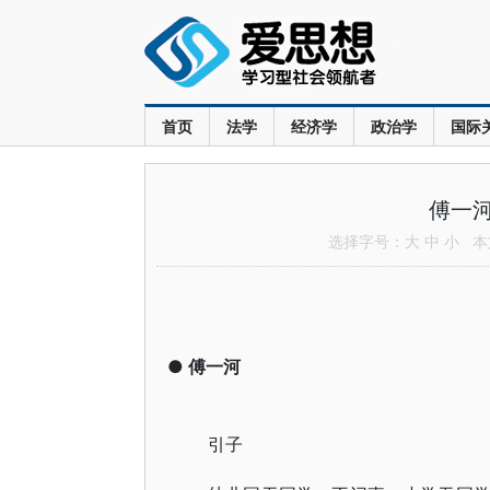
首页
法学
经济学
政治学
国际
傅一
选择字号：
大
中
小
本文
●
傅一河
引子