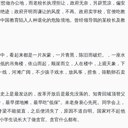
政府想做办公地，而老校长执理拒让，政府无奈，另辟荒凉，偏安
，绝迹；政府开明而谦让的风度，不再。政府卖学校，官僚吃教
使中国教育陷入人种退化的危险境地。曾经领导我的某校长及教
雾中，看起来都是一片灰蒙，一片青黑，陈旧而破烂。，一座水
低低的吊角楼，依山而起，顺崖而立，人在楼中，上观天象，下
一线，河滩广阔，不少孩子戏水，放风筝，捞鱼，筛鹅卵石卖
代史上是最发达的，改革开放后是最先没落的。知青回城顶替父
，最早摆地摊，最早吃“低保”。未老身衰心先死。同学会上，
脊梁不能挺直，之后便消失了，原因不道自明。国家对不起他
小学生说长大了做贪官。贪官什么都有。