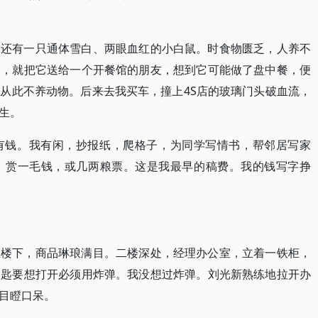
，还有一只通体雪白、两眼血红的小白鼠。时食物匮乏，人养不
病，就把它送给一个开餐馆的朋友，想到它可能做了盘中餐，便
从此不养动物。后来去我买车，撞上4S店的玻璃门头破血流，
生。
有钱。我有闲，抄报纸，爬格子，为同学写情书，帮邻居写家
，赏一毛钱，或几两粮票。这是我最早的稿费。我的钱写字挣
上楼下，商品琳琅满目。二楼深处，经理办公室，立着一铁柜，
钥匙要想打开必须用炸弹。我没想过炸弹。刘光新熟练地拉开办
目瞪口呆。