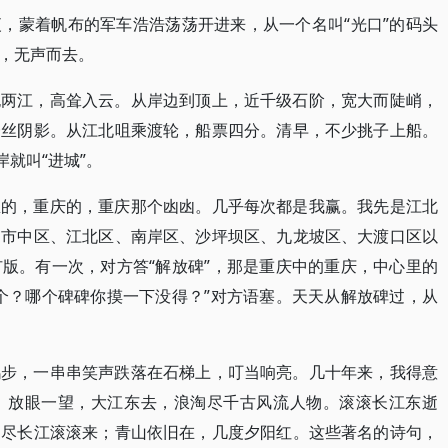
，蒙着帆布的军车浩浩荡荡开进来，从一个名叫“光口”的码头
，无声而去。
抱两江，高耸入云。从岸边到顶上，近千级石阶，宽大而陡峭，
一丝阴影。从江北咀乘渡轮，船票四分。清早，不少挑子上船。
岸就叫“进城”。
里的，重庆的，重庆那个凼凼。几乎每次都是我赢。我先是江北
即市中区、江北区、南岸区、沙坪坝区、九龙坡区、大渡口区以
版。有一次，对方答“解放碑”，那是重庆中的重庆，中心里的
个？哪个碑碑你摸一下没得？”对方语塞。天天从解放碑过，从
鸭步，一串串笑声跌落在石梯上，叮当响亮。几十年来，我得意
，放眼一望，大江东去，浪淘尽千古风流人物。滚滚长江东逝
不尽长江滚滚来；青山依旧在，几度夕阳红。这些著名的诗句，