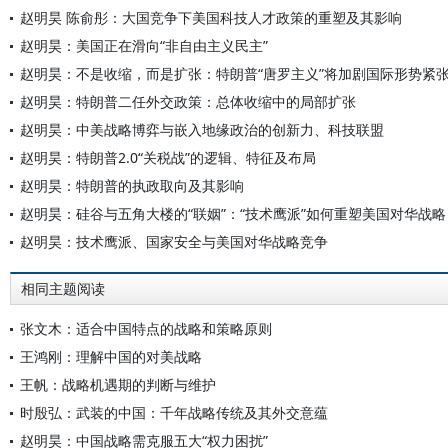
赵明昊 陈俞彤：大国竞争下美国科技人才政策的重塑及其影响
赵明昊：美国正在滑向“非自由主义民主”
赵明昊：不是收缩，而是扩张：特朗普“唐罗主义”将加剧国际形势紧
赵明昊：特朗普二任外交政策：总体收缩中的局部扩张
赵明昊：中美战略博弈与嵌入地缘政治的创新力、科技联盟
赵明昊：特朗普2.0“关税战”的逻辑、特征及布局
赵明昊：特朗普的执政取向及其影响
赵明昊：硅谷与五角大楼的“联姻”：“技术鹰派”如何重塑美国对华战略
赵明昊：技术鹰派、国家安全与美国对华战略竞争
相同主题阅读
张文木：适合中国特点的战略和策略原则
王鸿刚：理解中国的对美战略
王帆：战略机遇期的判断与维护
时殷弘：武装的中国：千年战略传统及其外交意蕴
赵明昊：中国战略需克服五大“权力困扰”