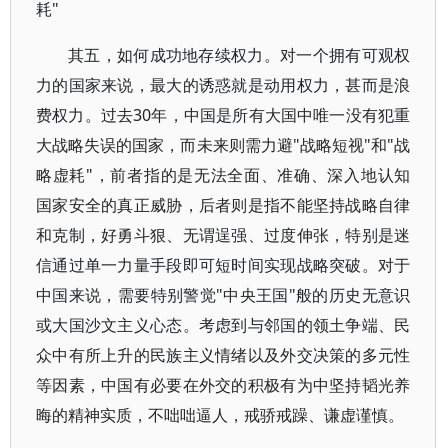
耗"
其五，如何成功地存续权力。对一个拥有可观权
力的国家来说，最大的诱惑就是动用权力，甚而是浪
费权力。过去30年，中国是所有大国中唯一没有犯重
大战略失误的国家，而未来则需力避"战略短视"和"战
略虚耗"，前者指的是无法全面、准确、深入地认知
国家安全的真正威胁，后者则是指不能坚持战略自律
和克制，好勇斗狠、无谓逞强、过度伸张，特别是迷
信通过单一力量手段即可短时间实现战略突破。对于
中国来说，需要特别警觉"中央王国"般的历史无意识
或大国沙文主义心态。考虑到与邻国的领土争端、民
众中有所上升的民族主义情绪以及外交决策的多元性
等因素，中国有必要在外交的积极有为中坚持韬光养
晦的精神实质，不咄咄逼人，戒骄戒躁、谦虚谨慎。