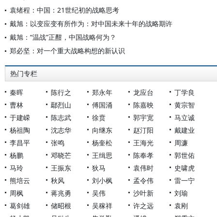
袁绪程：中国：21世纪初的战略思考
戴旭：以变应变有所作为：对中国未来十年的战略期许
戴旭：“温战”正酣，中国战略何为？
郑必坚：对一个重大战略构想的新认识
热门专栏
秦晖
陈行之
郑永年
龙应台
丁学良
曹林
鄢烈山
傅国涌
陈嘉映
黄宗智
于建嵘
陈志武
徐贲
郭宇宽
马立诚
杨祖陶
沈志华
向继东
赵汀阳
戴建业
李昌平
张鸣
杨奎松
王海光
周濂
杨鹏
邓晓芒
王缉思
陈奉孝
郭世佑
马玲
王振东
狄马
袁伟时
史啸虎
熊培云
秋风
刘小枫
孟令伟
雷一宁
周枫
蒋兆勇
吴伟
沙叶新
刘瑜
葛剑雄
储昭根
吴稼祥
许之远
袁刚