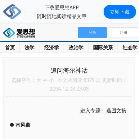
下载爱思想APP
立即下载
随时随地阅读精品文章
登录
注册
首页
法学
经济学
政治学
国际关系
社会学
追问海尔神话
选择字号：
大
中
小
本文共阅读 8379 次 更新时间：
2004-12-08 23:08
进入专题：
燕园文摘
●
南风窗