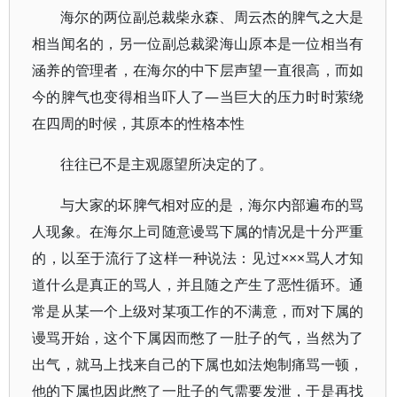
海尔的两位副总裁柴永森、周云杰的脾气之大是
相当闻名的，另一位副总裁梁海山原本是一位相当有
涵养的管理者，在海尔的中下层声望一直很高，而如
今的脾气也变得相当吓人了—当巨大的压力时时萦绕
在四周的时候，其原本的性格本性
往往已不是主观愿望所决定的了。
与大家的坏脾气相对应的是，海尔内部遍布的骂
人现象。在海尔上司随意谩骂下属的情况是十分严重
的，以至于流行了这样一种说法：见过×××骂人才知
道什么是真正的骂人，并且随之产生了恶性循环。通
常是从某一个上级对某项工作的不满意，而对下属的
谩骂开始，这个下属因而憋了一肚子的气，当然为了
出气，就马上找来自己的下属也如法炮制痛骂一顿，
他的下属也因此憋了一肚子的气需要发泄，于是再找