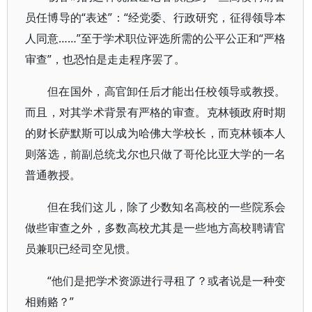
员任博导的“表述”：“经党委、行政研究，征得领导本
人同意……”至于学术职位评选所需的公平公正和“严格
审查”，也恐怕是走走程序罢了。
但在国外，高官卸任后才能出任校领导或教授。
而且，对其学术背景有严格的审查。克林顿政府时期
的财长萨默斯可以成为哈佛大学校长，而克林顿本人
则落选，前副总统戈尔也只做了哥伦比亚大学的一名
普通教授。
但在我们这儿，除了少数知名高校的一些院系会
做些审查之外，多数高校尤其是一些地方高校聘请官
员兼职已经司空见惯。
“他们是把学术资源进行寻租了？或者说是一种变
相贿赂？”