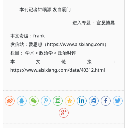
本刊记者钟岷源 发自厦门
进入专题：
官员博导
本文责编：
frank
发信站：爱思想（https://www.aisixiang.com）
栏目：
学术
>
政治学
>
政治时评
本文链接：
https://www.aisixiang.com/data/40312.html