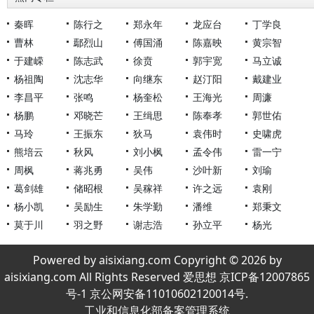
秦晖
陈行之
郑永年
龙应台
丁学良
曹林
鄢烈山
傅国涌
陈嘉映
黄宗智
于建嵘
陈志武
徐贲
郭宇宽
马立诚
杨祖陶
沈志华
向继东
赵汀阳
戴建业
李昌平
张鸣
杨奎松
王海光
周濂
杨鹏
邓晓芒
王缉思
陈奉孝
郭世佑
马玲
王振东
狄马
袁伟时
史啸虎
熊培云
秋风
刘小枫
孟令伟
雷一宁
周枫
蒋兆勇
吴伟
沙叶新
刘瑜
葛剑雄
储昭根
吴稼祥
许之远
袁刚
杨小凯
吴励生
朱学勤
潘维
郑秉文
莫于川
羽之野
谢志浩
孙立平
杨光
Powered by aisixiang.com Copyright © 2026 by
aisixiang.com All Rights Reserved 爱思想 京ICP备12007865
号-1 京公网安备11010602120014号.
工业和信息化部备案管理系统