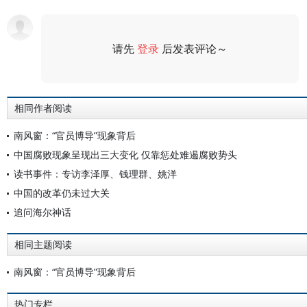
请先
登录
后发表评论～
评论
相同作者阅读
南风窗：“官员博导”现象背后
中国腐败现象呈现出三大变化 仅靠惩处难遏腐败势头
读书事件：专访李泽厚、钱理群、姚洋
中国的改革仍未过大关
追问海尔神话
相同主题阅读
南风窗：“官员博导”现象背后
热门专栏