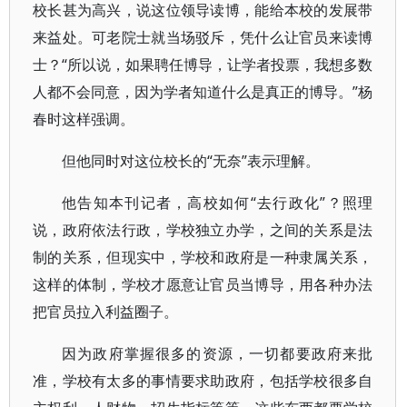
校长甚为高兴，说这位领导读博，能给本校的发展带
来益处。可老院士就当场驳斥，凭什么让官员来读博
士？“所以说，如果聘任博导，让学者投票，我想多数
人都不会同意，因为学者知道什么是真正的博导。”杨
春时这样强调。
但他同时对这位校长的“无奈”表示理解。
他告知本刊记者，高校如何“去行政化”？照理
说，政府依法行政，学校独立办学，之间的关系是法
制的关系，但现实中，学校和政府是一种隶属关系，
这样的体制，学校才愿意让官员当博导，用各种办法
把官员拉入利益圈子。
因为政府掌握很多的资源，一切都要政府来批
准，学校有太多的事情要求助政府，包括学校很多自