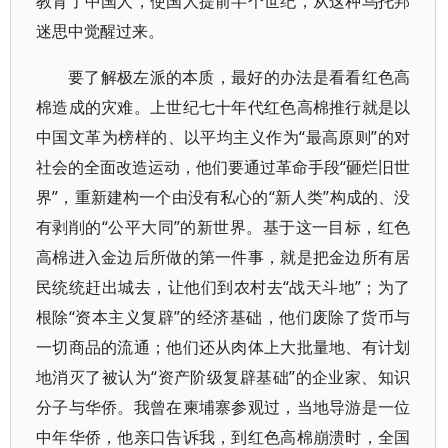
教育了中国人，使国人提前半个世纪，从这种乌托邦
迷思中觉醒过来。
要了解极左派的本质，最好的办法是看看红色高
棉造成的灾难。上世纪七十年代红色高棉推行就是以
中国文革为榜样的、以平均主义作为“最高原则”的对
社会的全面改造运动，他们要通过革命手段“砸烂旧世
界”，重新建构一个由没有私心的“新人类”构成的、没
有剥削的“公平大同”的新世界。基于这一目标，红色
高棉进入金边后所做的第一件事，就是把金边所有居
民统统赶出城去，让他们到农村去“战天斗地”；为了
根除“资本主义复辟”的经济基础，他们废除了货币与
一切商品的流通；他们还从肉体上大批量地、有计划
地消灭了被认为“资产阶级复辟基础”的企业家、知识
分子与华侨。我曾在柬埔寨参观过，当地导游是一位
中年华侨，他亲口告诉我，到红色高棉崩溃时，全国