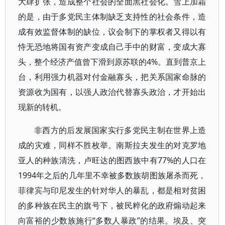
大肆扩张，造成整个社会的全面黑社会化。雪上加霜
的是，由于多党民主体制缺乏支持性的社会条件，造
成有效监督体制的缺位，议会制下的掌权者又得以有
恃无恐地将国有资产变成自己手中的财富，变成大寡
头，整个经济产值曾下滑到原苏联的4%。直到普京上
台，利用强力机器对付金融寡头，把关系国家命脉的
资源收为国有，以强人政治代替寡头政治，才开始出
现新的转机。
非西方的后发展国家实行多党民主制在世界上造
成的灾难，同样不胜枚举。南斯拉夫发生的对克罗地
亚人的种族清洗，卢旺达的图西族中有77%的人口在
1994年之后的几年里不幸被多数族胡图族屠杀而死，
菲律宾与印尼发生的针对华人的暴乱，都是相对贫困
的多种族在民主的旗号下，被民粹化的政府煽动起来
向富裕的少数族施行“多数人暴政”的结果。埃及、突