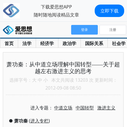
下载爱思想APP
立即下载
随时随地阅读精品文章
登录
注册
首页
法学
经济学
政治学
国际关系
社会学
萧功秦：从中道立场理解中国转型——关于超
越左右激进主义的思考
选择字号：
大
中
小
本文共阅读 13203 次 更新时间：
2012-09-08 08:50
进入专题：
中道立场
中国转型
激进主义
●
萧功秦
(
进入专栏
)