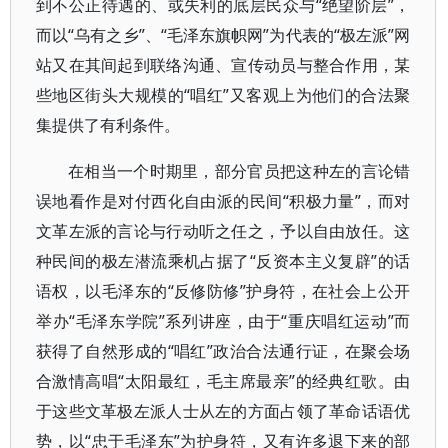
到不公正待遇的、或失利的底层民众与“绝望阶层”，
而以“乌有之乡”、“毛泽东旗帜网”为代表的“极左派”网
站又在其间起到联络沟通、宣传动员与整合作用，某
些地区街头大规模的“唱红”又客观上为他们的合法聚
集提供了有利条件。
在相当一个时期里，部分官员把这种左的言论错
误地看作是对付西化自由派的民间“积极力量”，而对
文革左派的言论与行动听之任之，予以自由放任。这
种民间的极左潜流乘机占据了“反资本主义复辟”的话
语权，以毛泽东的“反修防修”护身符，在社会上公开
举办“毛泽东学院”系列讲座，由于“重庆唱红运动”而
获得了自然形成的“唱红”政治合法通行证，在聚会场
合激情高唱“太阳最红，毛主席最亲”的经典红歌。由
于这些文革极左派人士从左的方面占领了革命话语优
势，以“忠于毛泽东”为护身符，又有许多退下来的部