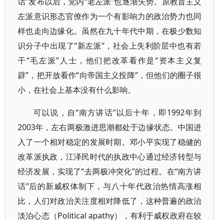
话”发布以后，党内“老左派”也逐渐失势。原教旨主义
左派意识形态官僚作为一个有影响力的政治势力也同
样也走向边缘化。虽然在九十年代中期，在极少数知
识分子中出现了“新左派”，社会上失利阶层中也有若
干“毛左派”人士，他们把改革看作是“资本主义复
辟”，把开放看作“向帝国主义投降”，但他们的圈子很
小，在社会上基本没有什么影响。
可以说，自“南方讲话”以后十年，即1992年到
2003年，左右两极激进思潮都处于边缘状态。中国进
入了一个相对稳定的发展时期。邓小平实现了稳健的
改革派执政，江泽民时代的执政中心通过经济转型与
经济发展，实现了“去两极冲突化”的过程。在“南方讲
话”后的新威权体制下，与八十年代政治热情高涨相
比，人们对政治关注度相对降低了，这种普遍的政治
淡泊心态（Political apathy），有利于威权政府在较