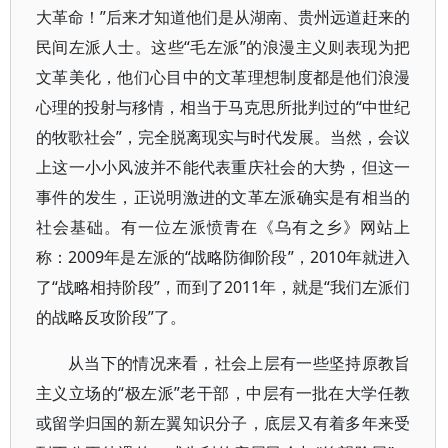
大革命！”后来才知道他们是从湖南、贵州远道赶来的
民间左派人士。这些“毛左派”的浪漫主义则表现为把
文革美化，他们心目中的文革理想制度都是他们浪漫
心理的投射与移情，相当于马克思所批判过的“中世纪
的牧歌社会”，完全脱离现实与时代发展。当然，会议
上这一小小风波并不能代表重庆社会的大势，但这一
事件的发生，正说明激进的文革左派确实是有相当的
社会基础。有一位左派愤青在《乌有之乡》网站上
称：2009年是左派的“战略防御阶段”，2010年就进入
了“战略相持阶段”，而到了2011年，就是“我们左派们
的战略反攻阶段”了。
从当下的情况来看，社会上层有一些坚持原教旨
主义立场的“极左派”老干部，中层有一批在大学任教
或留学归国的新左翼知识分子，底层又有着多年来受