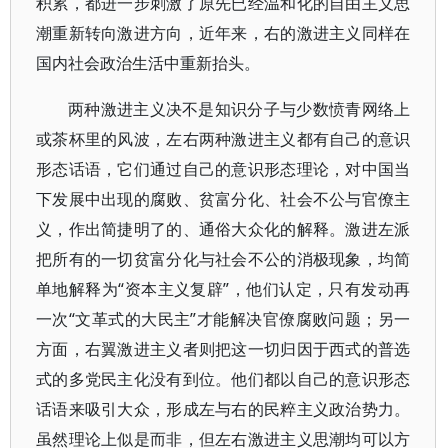
积累，都进一步刺激了原先已经温和化的自由主义思
潮重新转向激进方向，近年来，右的激进主义同样在
国内社会政治生活中重新抬头。
两种激进主义决不是知识分子与少数愤青网络上
或茶杯里的风波，左右两种激进主义都有自己的意识
形态话语，它们通过自己的意识形态理论，对中国当
下发展中出现的腐败、贫富分化、社会不公与官僚主
义，作出简捷明了的、通俗大众化的解释。激进左派
把所有的一切贫富分化与社会不公的消极现象，均简
单地解释为“资本主义复辟”，他们认定，只有发动再
一次“文革式的大民主”才能解决官僚腐败问题；另一
方面，右翼激进主义者则把这一切归因于西式的普选
式的多党民主化没有到位。他们都以自己的意识形态
话语来吸引大众，形成左与右的民粹主义政治势力。
虽然理论上似是而非，但左右激进主义思潮均可以方