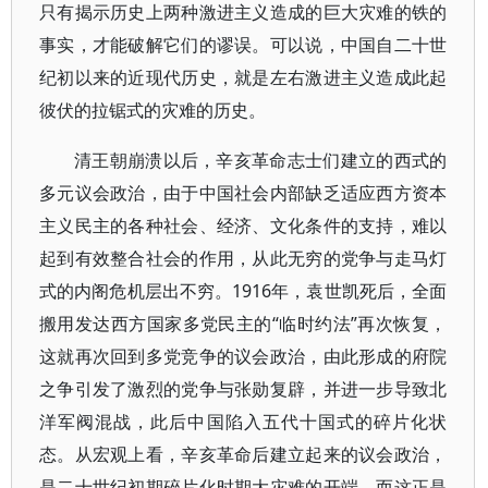
只有揭示历史上两种激进主义造成的巨大灾难的铁的
事实，才能破解它们的谬误。可以说，中国自二十世
纪初以来的近现代历史，就是左右激进主义造成此起
彼伏的拉锯式的灾难的历史。
清王朝崩溃以后，辛亥革命志士们建立的西式的
多元议会政治，由于中国社会内部缺乏适应西方资本
主义民主的各种社会、经济、文化条件的支持，难以
起到有效整合社会的作用，从此无穷的党争与走马灯
式的内阁危机层出不穷。1916年，袁世凯死后，全面
搬用发达西方国家多党民主的“临时约法”再次恢复，
这就再次回到多党竞争的议会政治，由此形成的府院
之争引发了激烈的党争与张勋复辟，并进一步导致北
洋军阀混战，此后中国陷入五代十国式的碎片化状
态。从宏观上看，辛亥革命后建立起来的议会政治，
是二十世纪初期碎片化时期大灾难的开端，而这正是