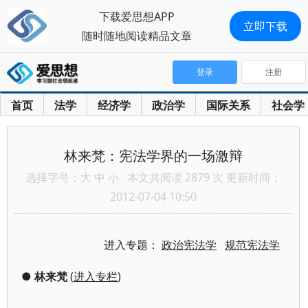
下载爱思想APP
立即下载
随时随地阅读精品文章
登录
注册
首页
法学
经济学
政治学
国际关系
社会学
林来梵：宪法学界的一场激辩
选择字号：
大
中
小
本文共阅读 2879 次 更新时间：
2012-07-04 10:50
进入专题：
政治宪法学
规范宪法学
●
林来梵
(
进入专栏
)