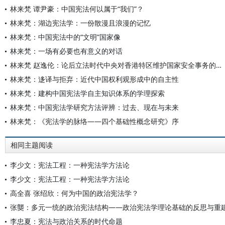
林来梵 谭尹豪：中国宪法何以属于“我们”？
林来梵：湖边宪法学：一份散漫且浪漫的记忆
林来梵：中国宪法中的“文明”国家像
林来梵：一场有必要也有意义的对话
林来梵 赵逸伦：论后立法时代中央对香港特区维护国家安全事务的监督权
林来梵：迻译与拒弃：近代中国权利观形成中的自主性
林来梵：建构中国宪法学自主知识体系的学理探索
林来梵：中国宪法学研究方法评辨：过去、现在与未来
林来梵：《宪法学的脉络——四个基础性概念研究》序
相同主题阅读
李少文：宪法工程：一种宪法学方法论
李少文：宪法工程：一种宪法学方法论
高全喜 张绍欣：何为中国的政治宪法学？
张龑：多元一统的政治宪法结构——政治宪法学理论基础的反思与重
李忠夏：宪法与政治关系的时代命题