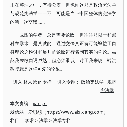
正在整理之中，有待公表，但也许这只是政治宪法学
与规范宪法学——不，可能是当下中国整体的宪法学
的第一次交锋……
成熟的学者，总是需要论敌，但往往只限于和那
种在学术上是真诚的、通过交锋真正有可能裨益于自
身理论之检讨和展开的论敌进行名副其实的争论。虽
然我未敢自谓成熟，但必须承认，对于我来说，端洪
教授就是这样可爱的论敌。
进入
林来梵
的专栏 进入专题：
政治宪法学
规范
宪法学
本文责编：
jiangxl
发信站：爱思想（https://www.aisixiang.com）
栏目：
学术
>
法学
>
法学专栏