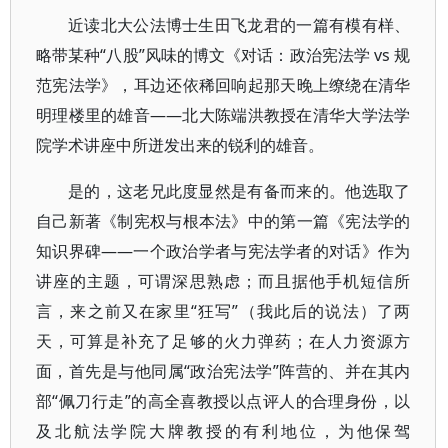
近读北大公法博士生田飞龙君的一篇有模有样、
略带某种“八股”风味的博文《对话：政治宪法学 vs 规
范宪法学》，耳边还依稀回响起那天晚上缭绕在清华
明理楼里的雄音——北大陈端洪教授在清华大学法学
院学术讲座中所迸发出来的锐利的雄音。
是的，这老兄此度显然是有备而来的。他选取了
自己新著《制宪权与根本法》中的第一篇《宪法学的
知识界碑——一个政治学者与宪法学者的对话》作为
讲座的主题，可谓深思熟虑；而且据他手机短信所
言，来之前又在家里“狂写”（我此后的说法）了两
天，可算是补充了足够的火力弹药；在人力资源方
面，首先是与他同属“政治宪法学”阵营的、并在其内
部“佩刀行走”的高全喜教授以点评人的合理身份，以
及北航法学院大牌教授的有利地位，为他保驾