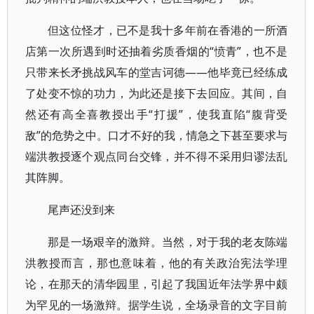
但这位怪才，已不是我十多年前在香港的一所酒
店第一次所遇到时还抽着劣质香烟的“愤青”，也不是
只带来长矛挑战风车的堂吉诃德——他毕竟已经练成
了处变不惊的功力，为此还是接下去回应。其间，自
然还有高全喜教授出手“打援”，使我直陷“腹背受
敌”的危势之中。口才不好的我，情急之下甚至要求与
端洪教授逐个观点同台交锋，并不得不采用归谬法乱
其阵脚。
尾声还没到来
那是一场艰辛的激辩。当然，对于我的老友陈端
洪教授而言，那也意味着，他的有关政治宪法学理
论，在那天的清华园里，引起了我国近年法学界中颇
为罕见的一场激辩。据学生说，全场录音的文字目前