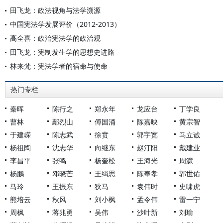
田飞龙：政法视角与法学溯源
中国宪法学发展评价（2012-2013）
高全喜：政治宪法学的政治观
田飞龙：宪制发生学的思想史进路
林来梵：宪法学者的宿命与使命
热门专栏
秦晖
陈行之
郑永年
龙应台
丁学良
曹林
鄢烈山
傅国涌
陈嘉映
黄宗智
于建嵘
陈志武
徐贲
郭宇宽
马立诚
杨祖陶
沈志华
向继东
赵汀阳
戴建业
李昌平
张鸣
杨奎松
王海光
周濂
杨鹏
邓晓芒
王缉思
陈奉孝
郭世佑
马玲
王振东
狄马
袁伟时
史啸虎
熊培云
秋风
刘小枫
孟令伟
雷一宁
周枫
蒋兆勇
吴伟
沙叶新
刘瑜