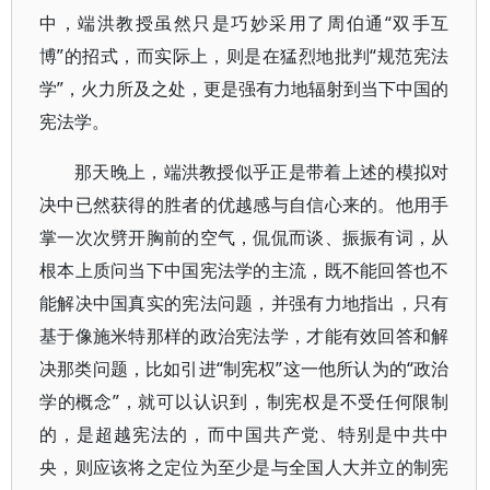
中，端洪教授虽然只是巧妙采用了周伯通“双手互
博”的招式，而实际上，则是在猛烈地批判“规范宪法
学”，火力所及之处，更是强有力地辐射到当下中国的
宪法学。
那天晚上，端洪教授似乎正是带着上述的模拟对
决中已然获得的胜者的优越感与自信心来的。他用手
掌一次次劈开胸前的空气，侃侃而谈、振振有词，从
根本上质问当下中国宪法学的主流，既不能回答也不
能解决中国真实的宪法问题，并强有力地指出，只有
基于像施米特那样的政治宪法学，才能有效回答和解
决那类问题，比如引进“制宪权”这一他所认为的“政治
学的概念”，就可以认识到，制宪权是不受任何限制
的，是超越宪法的，而中国共产党、特别是中共中
央，则应该将之定位为至少是与全国人大并立的制宪