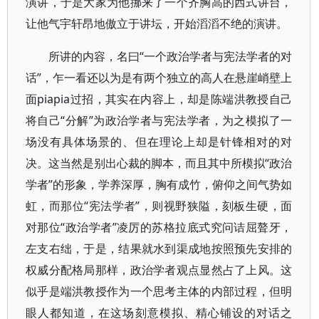
演讲，于是大家为他挪来了一个齐胸高的西式讲台，
让他气宇轩昂地傲立于讲坛，开始滔滔不绝的演讲。
所讲的内容，名曰“一个政治学者与宪法学者的对
话”，乍一看还以为是有两个独立的高人在悬崖峭壁上
面piapia过招，其实在内容上，却是陈端洪教授自己
将自己“分解”为政治学者与宪法学者，为之模拟了一
场没有具体场景的、但在理论上却是针锋相对的对
决。这当然是别出心裁的脚本，而且其中所模拟“政治
学者”的形象，学养深厚，胸有成竹，俯仰之间气势如
虹，而那位“宪法学者”，则视野狭隘，刻板生硬，面
对那位“政治学者”凌厉的苏格拉底式究问诘屈聱牙，
左支右绌，于是，结果就水到渠成地按照预先安排的
权威分配格局那样，政治学者观点显然占了上风。这
似乎是端洪教授作为一个思考主体的内部过程，但明
眼人都知道，在这场刻意模拟、精心铺设的对话之