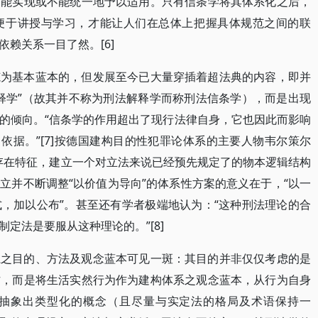
不能实现或不能统一地予以适用。只有信条学将其体系化之后，
便于讲授与学习，才能让人们在总体上把握具体规范之间的联
赖关系一目了然。[6]
范为基本蓝本的，但发展至今已大量穿插着超法典的内容，即并
释学”（故其并不称为刑法解释学而称刑法信条学），而是出现
的倾向。“信条学的作用超出了现行法律自身，它也因此而影响
da）依据。”[7]按德国建构目的性犯罪论体系的主要人物韦尔策尔
为的存在特征，建立一个对立法来说已经预先规定了的物本逻辑结构
，建立并不断调整“以价值为导向”的体系性方案的意义在于，“以一
，加以公布”。甚至还有学者极端地认为：“这种刑法理论的合
定法是要服从这种理论的。”[8]
系之目的、方法及观念蓝本可见一斑：其目的并非仅仅考虑的是
作，而是将生活实然行为作为建构体系之观念蓝本，从行为自身
抽象出类型化的概念（且尽量与实定法的格局及术语保持一