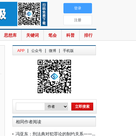
登录
注册
思想库
关键词
笔会
科普
排行
|
|
|
APP
公众号
微博
手机版
相同作者阅读
冯亚东：刑法典对犯罪论的制约关系——基于中、德刑法典的比较分析