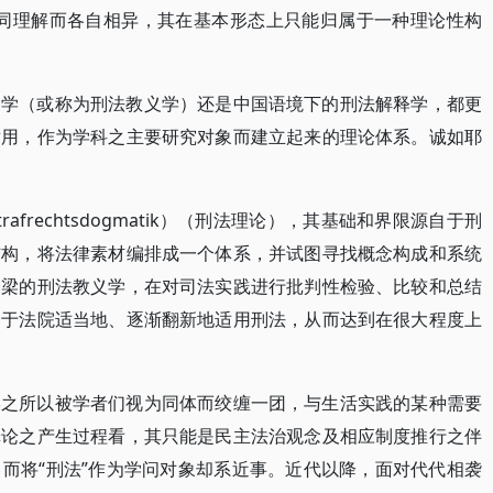
不同理解而各自相异，其在基本形态上只能归属于一种理论性构
条学（或称为刑法教义学）还是中国语境下的刑法解释学，都更
适用，作为学科之主要研究对象而建立起来的理论体系。诚如耶
frechtsdogmatik）（刑法理论），其基础和界限源自于刑
结构，将法律素材编排成一个体系，并试图寻找概念构成和系统
桥梁的刑法教义学，在对司法实践进行批判性检验、比较和总结
利于法院适当地、逐渐翻新地适用刑法，从而达到在很大程度上
学之所以被学者们视为同体而绞缠一团，与生活实践的某种需要
罪论之产生过程看，其只能是民主法治观念及相应制度推行之伴
而将“刑法”作为学问对象却系近事。近代以降，面对代代相袭