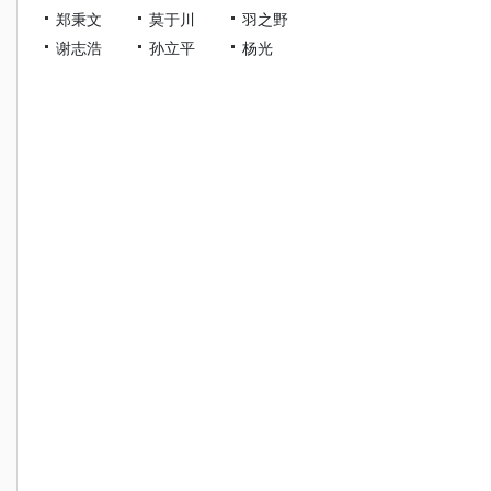
郑秉文
莫于川
羽之野
谢志浩
孙立平
杨光