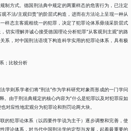
同规制方式。德国刑法典中规定的两重样态的危害行为，已注定
客观不法/主观归责”的阶层式构造，进而在方法论上呈现一种从
单一样态主客观相统一的犯罪，决定了犯罪论体系毋须采阶层式
，切实理解并诚心接受德国理论分析犯罪“从客观到主观”的路
约关系，对中国刑法语境下构造科学实用的犯罪论体系，具有极
系；比较分析
法学则系学者们将“刑法”作为学科研究对象而形成的一门学问
释。由于刑法典规定的核心内容为“什么是犯罪以及对犯罪应如
便也对应性地宏观分为犯罪论和刑罚论两大块。
苏联的犯罪论体系（以四要件学说为主干）逐步调整和完善，使
说性理论体系，对当代中国刑法学的定型与发展，起着最重要的