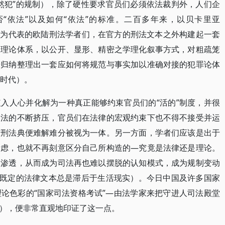
然犯”的规制），除了硬性要求官员们必须依法裁判外，人们企
“依法”以及如何“依法”的标准。二百多年来，以贝卡里亚
bach）为代表的欧陆刑法学者们，在官方的刑法文本之外构建起一套
的理论体系，以公开、显形、精密之学理化叙事方式，对粗疏笼
步归纳整理出一套应如何将规范与事实加以准确对接的犯罪论体
哈时代）。
入人心并化解为一种真正能够约束官员们的“活的”制度，并很
司法的不断挤压，官员们在法律的宏观约束下也不得不接受并运
与刑法典便难解难分被视为一体。另一方面，学者们应该是出于
考虑，也就不再刻意区分自己所构造的—究竟是法律还是理论。
次渗透，从而成为司法再也难以摆脱的认知模式，成为规制变动
而既定的法律文本总是滞后于生活现实）。今日中国及许多国家
论色彩的“国家司法资格考试”—由法学家来把守进人司法殿堂
），便非常直观地印证了这一点。