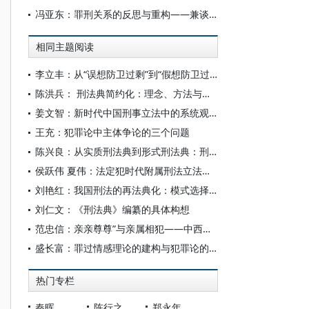
冯亚东：罪刑关系的反思与重构——兼谈罚金刑在中国现阶段之适用
相同主题阅读
李立丰：从“误想防卫过剩”到“假想防卫过当”：一种比较法概念的本土化解读
陈洪兵： 刑法典简约化：理念、方法与路径
姜文智：新时代中国刑事立法中的系统观念
王充：犯罪论中主体争论的三个问题
陈兴良：从实质刑法典到形式刑法典：刑法的进阶之路
侯跃伟 夏伟：法定犯时代附属刑法立法模式之提倡
刘艳红：我国刑法的再法典化：模式选择与方案改革
刘仁文：《刑法典》编纂的具体构想
范忠信：亲亲尊尊”与亲属相犯——中西刑法的暗合
盛长富：罪过情感理论的建构与犯罪论的重构——评《罪过情感研究》
热门专栏
秦晖
陈行之
郑永年