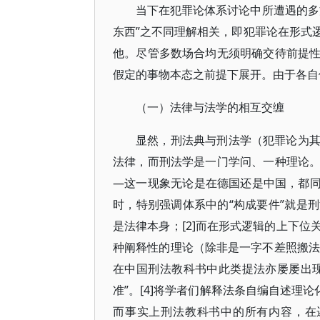
当下在犯罪论体系讨论中所遭遇的多
东西”之不同理解相关，即犯罪论在形式
他。尽管多数场合均无须明确交待前提
假定的事物本态之前提下展开。由于各自
（一）法律与法学的相互交缠
显然，刑法典与刑法学（犯罪论为
法律，而刑法学是一门学问、一种理论
—这一现象无论是在德国还是中国，都同样
时，特别强调体系中的“构成要件”就是
是法律本身；[2]而在形式逻辑的上下
种阐释性的理论（除非是一字不差照搬法
在中国刑法教科书中此类提法亦屡屡出
准”。[4]将学者们解释法条自编自述理
而事实上刑法教科书中的所有内容，在