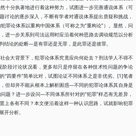
仍然十分执著地进行着这种努力，试图进一步完善通说体系（可
问题讨论的逐步深入，不断有学者对通说体系提出质疑和挑战，
犯罪论体系以重构中国体系（可称之为“重构论”）。显然，问
置，进一步关系到司法运用时应沿着何种思路去调动规范以分析
判结论的处断—是有罪还是无罪，是此罪还是彼罪。
的社会大背景下，犯罪论体系究竟应向何处去？刑法学人不得不
现阶段讨论状况看，更多却只是停留在各种技术性问题的争论
的“四要件”简单比对，试图论证不同体系之是非优劣。[1]笔者
理，但却并不能从根本上解析困惑—不同的犯罪论体系其自身是
问题？进一步设问—不同体系所针对的“犯罪”样态有无差异，
设置上各有不同？本文便沿着这样一种认识思路，试就影响犯罪
展开分析。