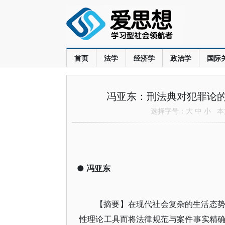
首页
法学
经济学
政治学
国际
冯亚东：刑法典对犯罪论
选择字号：
大
中
小
本文
●
冯亚东
【摘要】在现代社会复杂的生活态
性理论工具而将法律规范与案件事实精