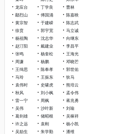
龙应台
丁学良
曹林
鄢烈山
傅国涌
陈嘉映
黄宗智
于建嵘
陈志武
徐贲
郭宇宽
马立诚
杨祖陶
沈志华
向继东
赵汀阳
戴建业
李昌平
张鸣
杨奎松
王海光
周濂
杨鹏
邓晓芒
王缉思
陈奉孝
郭世佑
马玲
王振东
狄马
袁伟时
史啸虎
熊培云
秋风
刘小枫
孟令伟
雷一宁
周枫
蒋兆勇
吴伟
沙叶新
刘瑜
葛剑雄
储昭根
吴稼祥
许之远
袁刚
杨小凯
吴励生
朱学勤
潘维