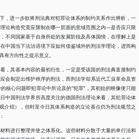
提下，进一步欲将刑法典对犯罪论体系的制约关系作出辨析，一
行理论构造究竟应限制在哪一层面的意域范围之内—是否应只限
此，不同国家基于自身所处的发展阶段及具体国情，在理解上是
对在中国当下法治语境下应如何借鉴域外的刑法学理论，进而构
具有方向性之提示意义。
程看，其基本内容的最初衍生，一定是受该国的刑法典直接制约
相应会制定出维护秩序的刑法，而刑法学却系近代工业革命及资
的核心问题即犯罪论中所论及的“犯罪”，其初始的映像便只能
今日中国刑法学界所高度关注的德国刑法理论来看，其犯罪论体
宏观介绍），但时至今日其体系构造的立论基点仍为刑法规范之
：
律材料进行整理并使之体系化。这些材料分散于大量的单行法和