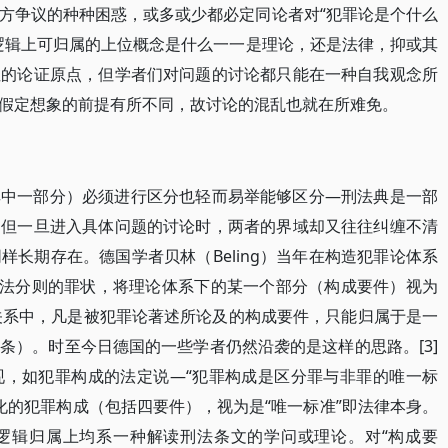
方争议的种种困惑，或多或少都必定同论者对“犯罪论是个什么
逻辑上可归属的上位概念是什么一一是理论，还是法律，抑或其
性的论证原点，但学者们对问题的讨论都只能在一种自我观念所
假定想象的前提有所不同，故讨论的混乱也就在所难免。
其中一部分）必须进行区分也轻而易举能够区分—刑法典是一部
。但一旦进入具体问题的讨论时，两者的界域却又往往纠缠不清
长期存在。德国学者贝林（Beling）当年在构造犯罪论体系
刑法分则的罪状，将理论体系下的某一个部分（构成要件）视为
位关系中，凡是被犯罪论著述所论及的构成要件，只能归属于是一
条）。时至今日德国的一些学者仍然沿袭的是这样的思路。[3]
现，如犯罪构成的法定说—“犯罪构成是区分罪与非罪的唯一标
论化的犯罪构成（包括四要件），视为是“唯一标准”即法律本身。
逻辑归属上均系一种解读刑法条文的学问或理论。对“构成要