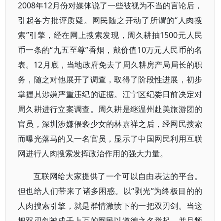
2008年12月份对媒体说了一些被视为不当的言论后，
引起各方批评质疑。网民随之开动了所谓的“人肉搜
索”引擎，经在网上搜索发现，周久耕抽1500元人民
币一条的“九五至尊”香烟，戴价值10万元人民币的名
表。12月底，当地政府免去了周久耕房产局局长的职
务，随之对他展开了调查，取得了阶段性进展，初步
掌握其涉嫌严重违纪的证据。江宁区纪委日前决定对
周久耕进行立案调查。周久耕是继温州赴美旅游团的
官员，深圳涉嫌偎亵少女的林嘉祥之后，经网民搜索
而曝光落马的又一名官员，显示了中国网民利用互联
网进行人肉搜索发挥政治作用的强大力量。
互联网给大家提供了一个可以自由表达的平台。
但也给人们带来了诸多困惑。以“剥光”为终极目的的
人肉搜索引擎，就是群情激愤下的一把双刃剑。当这
把双刃剑被成千上万的网民以道德之名举起，并且频