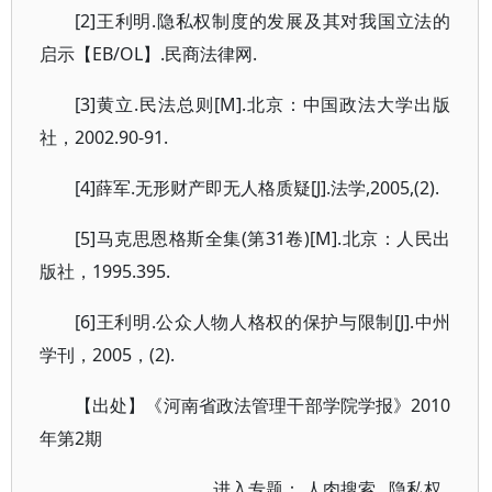
[2]王利明.隐私权制度的发展及其对我国立法的
启示【EB/OL】.民商法律网.
[3]黄立.民法总则[M].北京：中国政法大学出版
社，2002.90-91.
[4]薛军.无形财产即无人格质疑[J].法学,2005,(2).
[5]马克思恩格斯全集(第31卷)[M].北京：人民出
版社，1995.395.
[6]王利明.公众人物人格权的保护与限制[J].中州
学刊，2005，(2).
【出处】《河南省政法管理干部学院学报》2010
年第2期
进入专题：
人肉搜索
隐私权