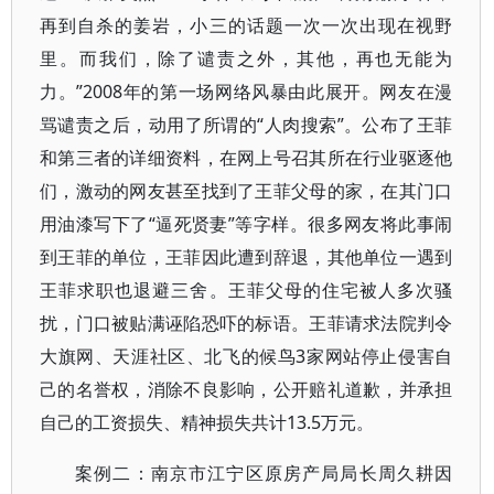
再到自杀的姜岩，小三的话题一次一次出现在视野
里。而我们，除了谴责之外，其他，再也无能为
力。”2008年的第一场网络风暴由此展开。网友在漫
骂谴责之后，动用了所谓的“人肉搜索”。公布了王菲
和第三者的详细资料，在网上号召其所在行业驱逐他
们，激动的网友甚至找到了王菲父母的家，在其门口
用油漆写下了“逼死贤妻”等字样。很多网友将此事闹
到王菲的单位，王菲因此遭到辞退，其他单位一遇到
王菲求职也退避三舍。王菲父母的住宅被人多次骚
扰，门口被贴满诬陷恐吓的标语。王菲请求法院判令
大旗网、天涯社区、北飞的候鸟3家网站停止侵害自
己的名誉权，消除不良影响，公开赔礼道歉，并承担
自己的工资损失、精神损失共计13.5万元。
案例二：南京市江宁区原房产局局长周久耕因