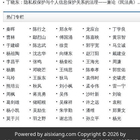
丁晓东：隐私权保护与个人信息保护关系的法理——兼论《民法典》与
热门专栏
秦晖
陈行之
郑永年
龙应台
丁学良
曹林
鄢烈山
傅国涌
陈嘉映
黄宗智
于建嵘
陈志武
徐贲
郭宇宽
马立诚
杨祖陶
沈志华
向继东
赵汀阳
戴建业
李昌平
张鸣
杨奎松
王海光
周濂
杨鹏
邓晓芒
王缉思
陈奉孝
郭世佑
马玲
王振东
狄马
袁伟时
史啸虎
熊培云
秋风
刘小枫
孟令伟
雷一宁
周枫
蒋兆勇
吴伟
沙叶新
刘瑜
葛剑雄
储昭根
吴稼祥
许之远
袁刚
杨小凯
吴励生
朱学勤
潘维
郑秉文
莫于川
羽之野
谢志浩
孙立平
杨光
Powered by aisixiang.com Copyright © 2026 by