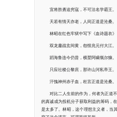
宜将胜勇追穷寇，不可沽名学霸王。
天若有情天亦老，人间正道是沧桑。
林昭在红色牢狱中写下《血诗题衣》
双龙鏖战玄间黄，怨恨兆元付大江。
蹈海鲁连今仍昔，横槊阿瞒慨尔慷。
只应社稷公黎庶，那许山河私帝王。
汗愧神州赤子血，枉言正道是沧桑。
对比二人生前的作为，何者为正道
的真诚成为投机分子获取利益的筹码，
是太多了。林昭，这个理想主义者，当其