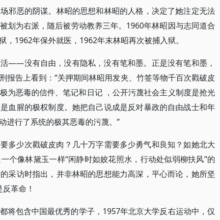
一场邪恶的阴谋。林昭的思想和林昭的人格，决定了她注定无法
林昭被划为右派，随后被劳动教养三年。1960年林昭因与志同道合
，1962年保外就医，1962年末林昭再次被捕入狱。
生活——没有自由，没有隐私，没有笔和墨。正是没有笔和墨，
刑报告上看到：“关押期间林昭用发夹、竹签等物千百次戳破皮
极为恶毒的信件、笔记和日记 ，公开污蔑社会主义制度是抢光
，是血腥的极权制度。她把自己说成是反对暴政的自由战士和年
动进行了系统的极其恶毒的污蔑。”
需要多少次戳破皮肉？几十万字需要多少勇气和良知？如她北大
一个像林黛玉一样“闲静时如姣花照水，行动处似弱柳扶风”的
杰的采访时指出，并非林昭的思想能力高深，平心而论，她所坚
是反革命！
都将包含中国最优秀的学子，1957年北京大学反右运动中，仅