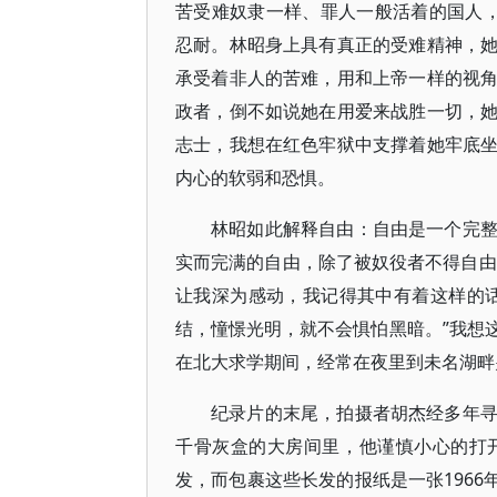
苦受难奴隶一样、罪人一般活着的国人
忍耐。林昭身上具有真正的受难精神，
承受着非人的苦难，用和上帝一样的视
政者，倒不如说她在用爱来战胜一切，
志士，我想在红色牢狱中支撑着她牢底
内心的软弱和恐惧。
林昭如此解释自由：自由是一个完
实而完满的自由，除了被奴役者不得自由
让我深为感动，我记得其中有着这样的
结，憧憬光明，就不会惧怕黑暗。”我想
在北大求学期间，经常在夜里到未名湖畔
纪录片的末尾，拍摄者胡杰经多年
千骨灰盒的大房间里，他谨慎小心的打
发，而包裹这些长发的报纸是一张1966