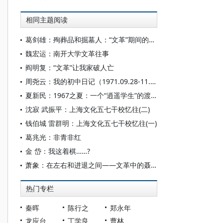
相同主题阅读
葛剑雄：殉葬品和掘墓人：“文革”期间的中学教师
魏宏运：南开大学文革往事
阎明复：“文革”让我家破人亡
周尧云：我的初中日记（1971.09.28-11.25）
夏新民：1967之夏：一个“逍遥学生”的渡江前后
沈寂 武振平：上海文化五七干校忆往(二)
钱伯城 雷群明：上海文化五七干校忆往(一)
葛兆光：非青非红
金 岱：我这着棋……?
萧象：在左右和进退之间——文革中的聂荣臻
热门专栏
秦晖
陈行之
郑永年
龙应台
丁学良
曹林