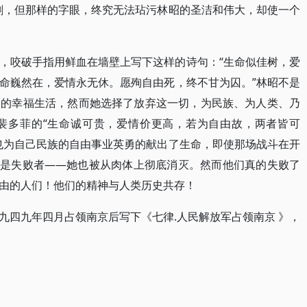
刺，但那样的字眼，终究无法玷污林昭的圣洁和伟大，却使一个
，咬破手指用鲜血在墙壁上写下这样的诗句：“生命似佳树，爱
命巍然在，爱情永无休。愿殉自由死，终不甘为囚。”林昭不是
人的幸福生活，然而她选择了放弃这一切，为民族、为人类、乃
裴多菲的“生命诚可贵，爱情价更高，若为自由故，两者皆可
也为自己民族的自由事业英勇的献出了生命，即使那场战斗在开
也是失败者——她也被从肉体上彻底消灭。然而他们真的失败了
由的人们！他们的精神与人类历史共存！
九四九年四月占领南京后写下《七律.人民解放军占领南京 》，