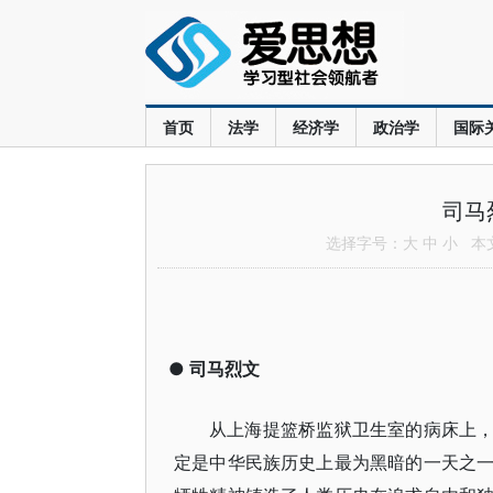
首页
法学
经济学
政治学
国际
司马
选择字号：
大
中
小
本文共
●
司马烈文
从上海提篮桥监狱卫生室的病床上，她
定是中华民族历史上最为黑暗的一天之