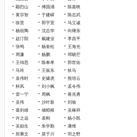
鄢烈山
傅国涌
陈嘉映
黄宗智
于建嵘
陈志武
徐贲
郭宇宽
马立诚
杨祖陶
沈志华
向继东
赵汀阳
戴建业
李昌平
张鸣
杨奎松
王海光
周濂
杨鹏
邓晓芒
王缉思
陈奉孝
郭世佑
马玲
王振东
狄马
袁伟时
史啸虎
熊培云
秋风
刘小枫
孟令伟
雷一宁
周枫
蒋兆勇
吴伟
沙叶新
刘瑜
葛剑雄
储昭根
吴稼祥
许之远
袁刚
杨小凯
吴励生
朱学勤
潘维
郑秉文
莫于川
羽之野