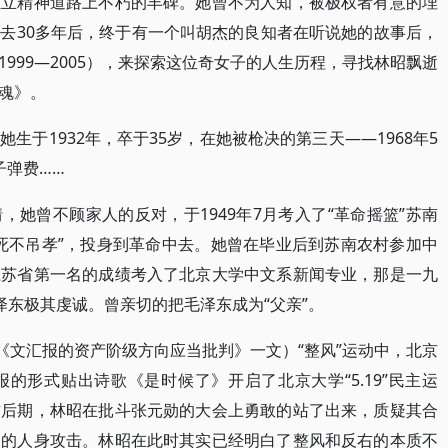
独立精神道路上不朽的丰碑。她曾不为人知，被极权者有意的埋
去30多年后，终于有一个叫胡杰的良知者在听说她的故事后，
999—2005），来探索这位奇女子的人生历程，寻找林昭飘逝
魂》。
生于1932年，卒于35岁，在她被枪决的第三天——1968年5
子弹费……
她曾不顾家人的反对，于1949年7月考入了“革命摇篮”苏南
死不吊孝”，投身到革命中去。她曾在毕业后到苏南农村参加中
江苏省第一名的成绩考入了北京大学中文系新闻专业，那是一九
泽东极其虔诚。曾亲切的把毛泽东成为“父亲”。
《文汇报的资产阶级方向应当批判》一文）“整风”运动中，北京
的形式贴出诗歌《是时候了》开启了北京大学“5.19”民主运
右后期，林昭在批斗张元勋的大会上勇敢的站了出来，质疑其合
勋的人身攻击。林昭在此时其实已经明白了整风和反右的本质不