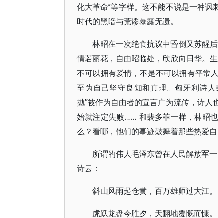
化大革命”等字样。这不能不说是一种讽
时代的黑暗与荒谬暴露无遗。
林昭在一次绝食抗议中昏倒又苏醒后
情若丽花，自由昭临处，欣欣向日华。生
不可以拥有爱情，不是不可以拥有平常
至为自己坚守良知和真理。匈牙利诗人
抛”被作为自由者的宣言广为流传，诗人
始就注定失败…… 和裴多菲一样，林昭
么？看哪，他们的事迹鼓舞着那些热爱自
所谓的伟人毛泽东曾在人民解放军一
诗云：
斜山风雨起仓黄，百万雄师过大江。
虎跃龙盘今胜夕，天翻地覆慨而慷。