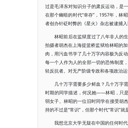
过是毛泽东对知识分子的肃反运动，是
在那个幽暗的时代“幸存”，1957年，
者创办针砭时弊的《星火》杂志被逮捕入狱
林昭前后在监狱度过了八年非人的
拍摄者胡杰在上海提篮桥监狱给林昭的加
肉，用污血书学了几十万字内容极为反动
每一个人作为人的全部一切的恐怖制度
轻反抗者。对无产阶级专政和各项政治运
几十万字需要多少鲜血？几十万字
时期的同学描述，何况她——林昭，只是
弱女子。林昭的一位旧时同学在接受胡
持的不过是“常识”，但那个时代“常识”就
我想北京大学无疑在中国的任何时代