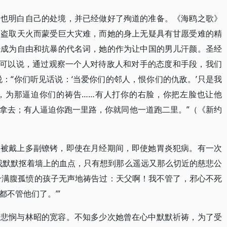
，也明白自己的处境，并已经做好了殉道的准备。《海鸥之歌》
因盗取天火而蒙受巨大灾难，而她的身上无疑具有甘愿受难的精
经成为自由和抗暴的代名词，她的作为让中国的男儿汗颜。圣经
”可以说，通过观察一个人对待敌人和对手的态度和手段，我们
：“你们听见话说：‘当爱你们的邻人，恨你们的仇敌。’只是我
，为那逼迫你们的祷告……有人打你的右脸，你把左脸也让他
拿去；有人逼迫你跑一里路，你就同他一道跑二里。”（《新约
常被戴上多副镣铐，即使在月经期间，即使她胃炎犯病。有一次
我默默抠着墙上的血点，只有想到那么遥远又那么切近的慈悲公
个满腹孤愤的孩子无声地祷告过：天父啊！我不管了，邪心不死
不管他们了。’”
的悲悯与林昭的宽容。不知多少次她曾在心中默默祈祷，为了受