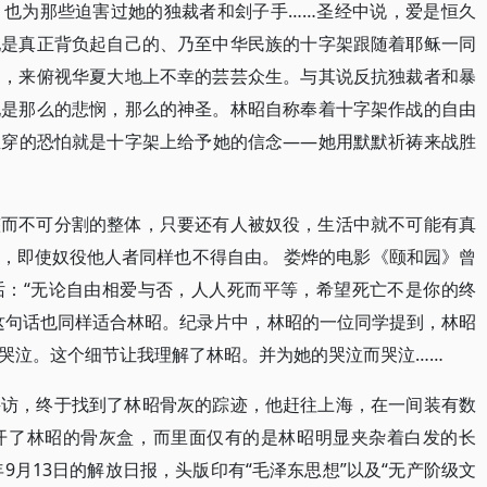
，也为那些迫害过她的独裁者和刽子手……圣经中说，爱是恒久
她是真正背负起自己的、乃至中华民族的十字架跟随着耶稣一同
角，来俯视华夏大地上不幸的芸芸众生。与其说反抗独裁者和暴
她是那么的悲悯，那么的神圣。林昭自称奉着十字架作战的自由
坐穿的恐怕就是十字架上给予她的信念——她用默默祈祷来战胜
整而不可分割的整体，只要还有人被奴役，生活中就不可能有真
，即使奴役他人者同样也不得自由。 娄烨的电影《颐和园》曾
话：“无论自由相爱与否，人人死而平等，希望死亡不是你的终
这句话也同样适合林昭。纪录片中，林昭的一位同学提到，林昭
哭泣。这个细节让我理解了林昭。并为她的哭泣而哭泣……
寻访，终于找到了林昭骨灰的踪迹，他赶往上海，在一间装有数
开了林昭的骨灰盒，而里面仅有的是林昭明显夹杂着白发的长
年9月13日的解放日报，头版印有“毛泽东思想”以及“无产阶级文