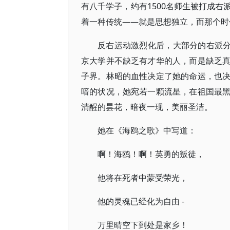
有八千学子，约有1500名师生被打成
着一种传统——就是思想独立，而那个时
反右运动激烈化后，大部分的右派分
京大学并不缺乏有才华的人，而是缺乏
子界。林昭的血性决定了她的命运，也
喑的状况，她宛若一颗流星，在祖国最
清醒的昙花，暗夜一现，美丽圣洁。
她在《海鸥之歌》中写道：
啊！海鸥！啊！英勇的叛徒，
他将在死者中蒙受荣光，
他的灵魂已经化为自由 -
万里晴空下到处是家乡！