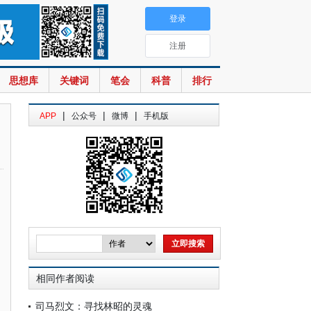
登录
注册
思想库
关键词
笔会
科普
排行
|
|
|
APP
公众号
微博
手机版
相同作者阅读
司马烈文：寻找林昭的灵魂