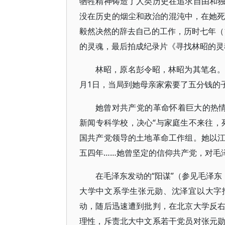
牺牲精神铸造了人类历史在追求自由和
没在历史的烟尘和政治的混沌中，在她死
毅然决然的辞去自己的工作，历时七年（1
的灵魂，最后拍成纪录片《寻找林昭的灵
林昭，原名彭令昭，林昭为其笔名。她
月1日，当局到她母亲家索要了五分钱的
她曾对共产党的革命怀着巨大的热情，
新闻专科学校，决心“与家庭生不来往，
国共产党领导的土地革命工作组。她以
五四年……她曾坚定的信仰共产党，对毛
在毛泽东发动的“阳谋”（参见毛泽东
大学中文系学生张元勋、沈泽宜以大字报
动，随后迅速遭到批判，在北京大学反
理性，斥责北大中文系若干党员对张元