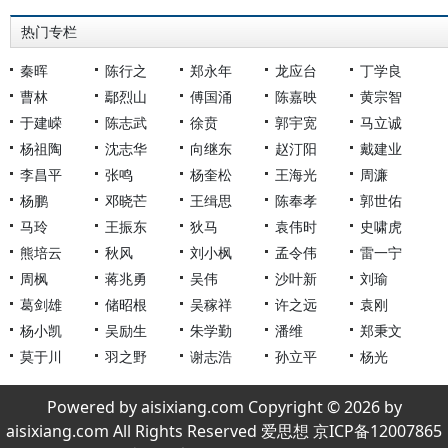
热门专栏
秦晖
陈行之
郑永年
龙应台
丁学良
曹林
鄢烈山
傅国涌
陈嘉映
黄宗智
于建嵘
陈志武
徐贲
郭宇宽
马立诚
杨祖陶
沈志华
向继东
赵汀阳
戴建业
李昌平
张鸣
杨奎松
王海光
周濂
杨鹏
邓晓芒
王缉思
陈奉孝
郭世佑
马玲
王振东
狄马
袁伟时
史啸虎
熊培云
秋风
刘小枫
孟令伟
雷一宁
周枫
蒋兆勇
吴伟
沙叶新
刘瑜
葛剑雄
储昭根
吴稼祥
许之远
袁刚
杨小凯
吴励生
朱学勤
潘维
郑秉文
莫于川
羽之野
谢志浩
孙立平
杨光
Powered by aisixiang.com Copyright © 2026 by
aisixiang.com All Rights Reserved 爱思想 京ICP备12007865