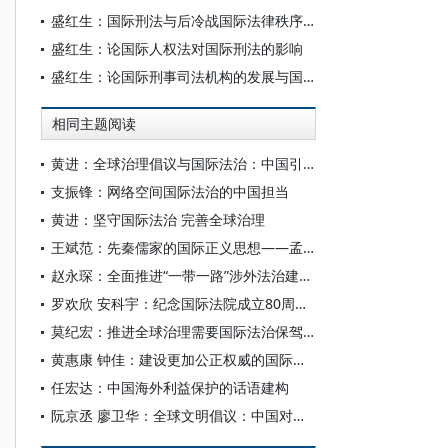
盛红生：国际刑法与后冷战国际法律秩序的重构
盛红生：论国际人权法对国际刑法的影响
盛红生：论国际刑事司法机构的发展与国际法治
相同主题阅读
黄进：全球治理倡议与国际法治：中国引领全球治理变革的实践探索
支振锋：网络空间国际法治的中国担当
黄进：坚守国际法治 完善全球治理
王斌范：先秦儒家的国际正义思想——孟子与“万民法”
赵永琛：全面推进“一带一路”涉外法治建设论纲
罗欢欣 安科宇：纪念国际法院成立80周年：国际法院的历史沿革及中国的参与和贡献
莫纪宏：推进全球治理需要国际法治保驾护航
黄惠康 钟佳：建设更加公正权威的国际法治
任宏达：中国海外利益保护的话语建构
阮京丞 廖卫华：全球文明倡议：中国对国际法的原创性贡献