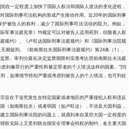
[8]在一定程度上加快了国际人权法和国际人道法的变化进程，
对国际刑事司法机构的形成产生推动作用。近20年的国际刑事
保护被告人的权利，减少了国际刑事司法活动的阻力。例如，
国际军事法庭宪章》均规定可以对被告人适用死刑，但随着人权
法庭规约》、《卢旺达国际刑事法庭规约》和《国际刑事法院规
无期徒刑。《前南斯拉夫国际刑事法庭规约》第24条（1）、
于监禁。审判分庭在决定监禁期限时应查考比照前南斯拉夫法庭
虑到像罪行的严重性和被定罪者的个人情况这样的因素。”[9]
徒刑，如果情节特别严重或考虑到被告人的个人情况，也可判处
的宗旨在于追究发生在特定国家或者地区的严重侵犯人权和违反
小国（如南斯拉夫）或者弱国（如卢旺达），不涉及大国利益，
在建立国际刑事法院的问题上，就遇到来自某些大国一定程度的
管辖权实际上又受到联合国安全理事会特权的制约，各主要大国