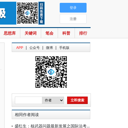
登录
注册
思想库
关键词
笔会
科普
排行
|
|
|
APP
公众号
微博
手机版
相同作者阅读
盛红生：核武器问题最新发展之国际法考察