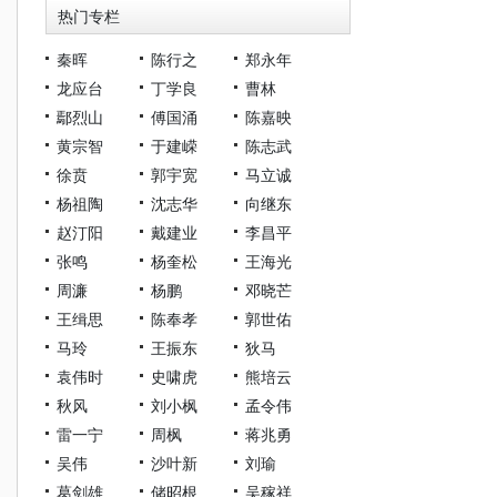
热门专栏
秦晖
陈行之
郑永年
龙应台
丁学良
曹林
鄢烈山
傅国涌
陈嘉映
黄宗智
于建嵘
陈志武
徐贲
郭宇宽
马立诚
杨祖陶
沈志华
向继东
赵汀阳
戴建业
李昌平
张鸣
杨奎松
王海光
周濂
杨鹏
邓晓芒
王缉思
陈奉孝
郭世佑
马玲
王振东
狄马
袁伟时
史啸虎
熊培云
秋风
刘小枫
孟令伟
雷一宁
周枫
蒋兆勇
吴伟
沙叶新
刘瑜
葛剑雄
储昭根
吴稼祥