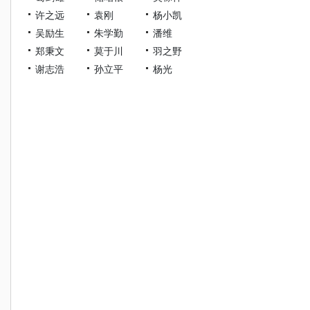
许之远
袁刚
杨小凯
吴励生
朱学勤
潘维
郑秉文
莫于川
羽之野
谢志浩
孙立平
杨光