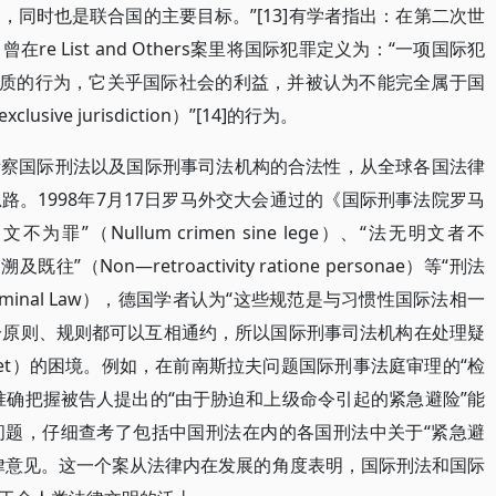
同时也是联合国的主要目标。”[13]有学者指出：在第二次世
e List and Others案里将国际犯罪定义为：“一项国际犯
l）性质的行为，它关乎国际社会的利益，并被认为不能完全属于国
ve jurisdiction）”[14]的行为。
考察国际刑法以及国际刑事司法机构的合法性，从全球各国法律
。1998年7月17日罗马外交大会通过的《国际刑事法院罗马
罪”（Nullum crimen sine lege）、“法无明文者不
不溯及既往”（Non—retroactivity ratione personae）等“刑法
 of Criminal Law），德国学者认为“这些规范是与习惯性国际法相一
部分原则、规则都可以互相通约，所以国际刑事司法机构在处理疑
iquet）的困境。例如，在前南斯拉夫问题国际刑事法庭审理的“检
准确把握被告人提出的“由于胁迫和上级命令引起的紧急避险”能
问题，仔细查考了包括中国刑法在内的各国刑法中关于“紧急避
律意见。这一个案从法律内在发展的角度表明，国际刑法和国际