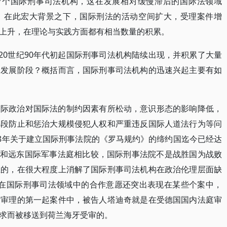
7个国际刑事司法机构，这在发展相对缓慢滞后的国际法领域
。在此宏大背景之下，国际刑法的活动空间扩大，受理案件增
上升，在理论与实践方面都有相当数量的积累。
20世纪90年代初起国际刑事司法机构陆续出现，并积累了大量
速发展阶段？概括而言，国际刑事司法机构的迅速兴起主要有如
国际政治对国际法的制约因素有所松动，意识形态的影响降低，
手段防止和惩治大规模侵犯人权和严重违反国际人道法行为等问
98年关于建立国际刑事法院的《罗马规约》的缔约国迄今已经达
法庭和远东国际军事法庭相比较，国际刑事法院不是战胜国为战败
立的，在很大程度上消解了国际刑事司法机构在政治伦理层面缺
题。各国在国际刑事司法领域中的合作意愿还突出表现在某些个案中，
所审理的第一起案件中，被告人塔迪奇就是在受德国国内法庭审
求而被移送到荷兰海牙受审的。