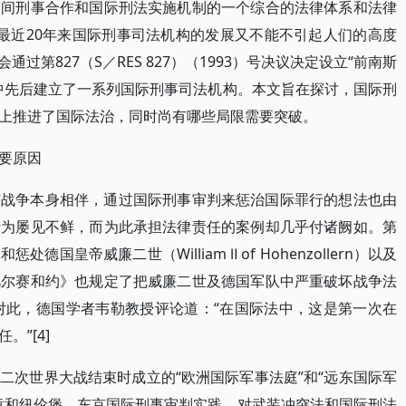
家间刑事合作和国际刑法实施机制的一个综合的法律体系和法律
，最近20年来国际刑事司法机构的发展又不能不引起人们的高度
通过第827（S／RES 827）（1993）号决议决定设立“前南斯
中先后建立了一系列国际刑事司法机构。本文旨在探讨，国际刑
上推进了国际法治，同时尚有哪些局限需要突破。
要原因
与战争本身相伴，通过国际刑事审判来惩治国际罪行的想法也由
行为屡见不鲜，而为此承担法律责任的案例却几乎付诸阙如。第
皇帝威廉二世（William Ⅱ of Hohenzollern）以及
凡尔赛和约》也规定了把威廉二世及德国军队中严重破坏战争法
]对此，德国学者韦勒教授评论道：“在国际法中，这是第一次在
”[4]
二次世界大战结束时成立的“欧洲国际军事法庭”和“远东国际军
章和纽伦堡、东京国际刑事审判实践，对武装冲突法和国际刑法