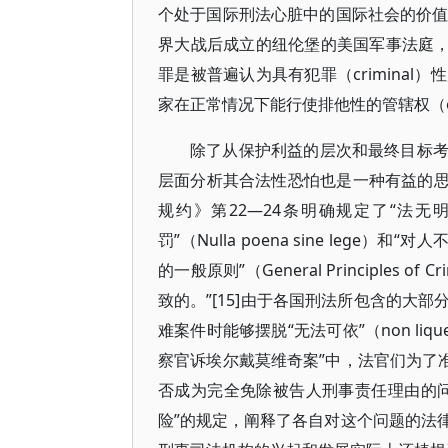
个处于国际刑法心脏中的国际社会的价值，
界大战后成立的纽伦堡的美国军事法庭，曾在r
罪是被普遍认为具有犯罪（crimina
家在正常情况下能行使排他性的管辖权（exclusi
除了从保护利益的层次和最终目标
层面分析其合法性恐怕也是一种有益的思路
规约》第22—24条明确规定了“法无明文不为
罚”（Nulla poena sine lege）和“对人
的一般原则”（General Principles
致的。”[15]由于各国刑法所包含的大
难案件时能够摆脱“无法可依”（non l
察官诉埃尔戴莫维奇案”中，法官们为了
否成为完全免除被告人刑事责任理由的
险”的规定，阐释了各自对这个问题的法