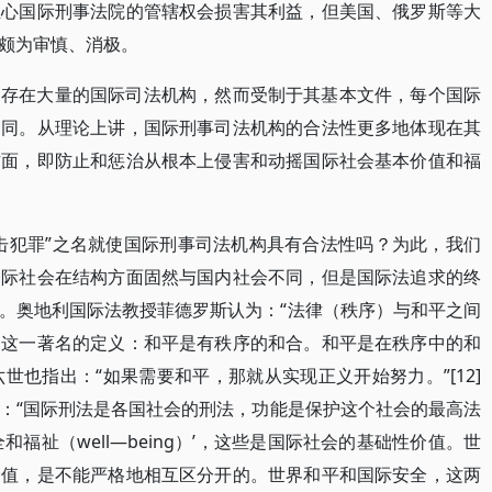
担心国际刑事法院的管辖权会损害其利益，但美国、俄罗斯等大
颇为审慎、消极。
中存在大量的国际司法机构，然而受制于其基本文件，每个国际
相同。从理论上讲，国际刑事司法机构的合法性更多地体现在其
方面，即防止和惩治从根本上侵害和动摇国际社会基本价值和福
击犯罪”之名就使国际刑事司法机构具有合法性吗？为此，我们
国际社会在结构方面固然与国内社会不同，但是国际法追求的终
。奥地利国际法教授菲德罗斯认为：“法律（秩序）与和平之间
出这一著名的定义：和平是有秩序的和合。和平是在秩序中的和
六世也指出：“如果需要和平，那就从实现正义开始努力。”[12]
：“国际刑法是各国社会的刑法，功能是保护这个社会的最高法
福祉（well—being）’，这些是国际社会的基础性价值。世
价值，是不能严格地相互区分开的。世界和平和国际安全，这两