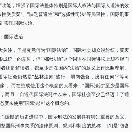
裁”功能，增强了国际法整体特别是国际人权法与国际人道法的效
性受质疑”、“缺乏普遍性”和“选择性司法”等局限性，国际刑事
进实现国际法治。
；国际法治
大关注，但是究竟何为“国际法治”，国际社会却众说纷纭，莫衷
形成统一的意见，但“国际法治”这个词语在国际讲坛上却不胫而
者还是解读者，都至少是在国内“法治”的意义上作比照理解。
国际社会仍然是“丛林法则”盛行，弱肉强食，没有任何平等可
“奢侈”。而在赞成使用这个概念的人看来，“国际法治”至少是国际
标；而且，自近代国际法诞生以来，国际社会至少已经迈上了通
态度来使用“国际法治”这个概念的。
难而缓慢的历史进程中，国际刑法的发展具有特别重要的意义。
调整国际刑事关系的法律原则、规则和制度的总称”，[1]是“包含