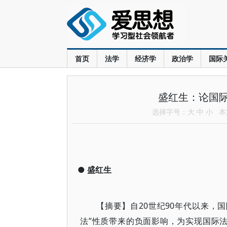
首页
法学
经济学
政治学
国际
盛红生：论国
选择字号：
大
中
小
本文
●
盛红生
【摘要】自20世纪90年代以来，
法”性质带来的负面影响，为实现国际