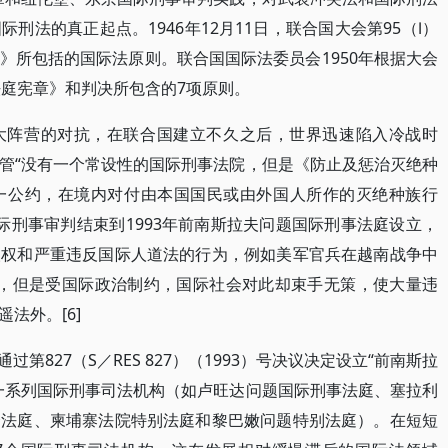
刑法的真正起点。1946年12月11日，联合国大会第95（Ⅰ）
》所包括的国际法原则。联合国国际法委员会1950年根据大会
法庭宪章》和判决所包含的7项原则。
大阵营的对抗，在联合国建立不久之后，世界迅速陷入冷战时
管“没有一个常设性的国际刑事法院，但是《防止及惩治灭绝种
一公约，在境内对付由本国国民或由外国人所作的灭绝种族行
国际刑事审判结束到1993年前南斯拉夫问题国际刑事法庭设立，
人权和严重违反国际人道法的行为，例如美军官兵在越南战争中
acre），但是受国际政治制约，国际社会对此却束手无策，使大量违
法外。[6]
过第827（S／RES 827）（1993）号决议决定设立“前南斯拉
一系列国际刑事司法机构（如卢旺达问题国际刑事法庭、塞拉利
合法庭、柬埔寨法院特别法庭和黎巴嫩问题特别法庭）。在短短