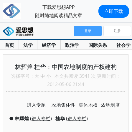
下载爱思想APP
立即下载
随时随地阅读精品文章
登录
注册
首页
法学
经济学
政治学
国际关系
社会学
林辉煌 桂华：中国农地制度的产权建构
选择字号：
大
中
小
本文共阅读 3941 次 更新时间：
2012-05-06 21:44
进入专题：
农地集体性
集体地权
农地制度
●
林辉煌
(
进入专栏
)
桂华
(
进入专栏
)