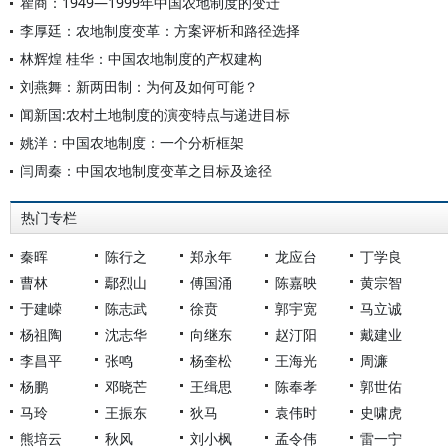
瞿商：1949—1999年中国农地制度的变迁
李厚廷：农地制度变革：方案评析和路径选择
林辉煌 桂华：中国农地制度的产权建构
刘燕舞：新两田制：为何及如何可能？
闻新国:农村土地制度的演变特点与递进目标
姚洋：中国农地制度：一个分析框架
闫周秦：中国农地制度变革之目标及途径
热门专栏
秦晖
陈行之
郑永年
龙应台
丁学良
曹林
鄢烈山
傅国涌
陈嘉映
黄宗智
于建嵘
陈志武
徐贲
郭宇宽
马立诚
杨祖陶
沈志华
向继东
赵汀阳
戴建业
李昌平
张鸣
杨奎松
王海光
周濂
杨鹏
邓晓芒
王缉思
陈奉孝
郭世佑
马玲
王振东
狄马
袁伟时
史啸虎
熊培云
秋风
刘小枫
孟令伟
雷一宁