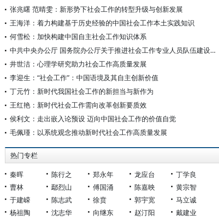
张兆曙 范晴雯：新形势下社会工作的转型升级与创新发展
王海洋：着力构建基于历史经验的中国社会工作本土实践知识
何雪松：加快构建中国自主社会工作知识体系
中共中央办公厅 国务院办公厅关于推进社会工作专业人员队伍建设的意见
井世洁：心理学研究助力社会工作高质量发展
李迎生：“社会工作”：中国语境及其自主创新价值
丁元竹：新时代我国社会工作的新担当与新作为
王红艳：新时代社会工作需向改革创新要质效
侯利文：走出嵌入论预设 迈向中国社会工作的价值自觉
毛佩瑾：以系统观念推动新时代社会工作高质量发展
热门专栏
秦晖
陈行之
郑永年
龙应台
丁学良
曹林
鄢烈山
傅国涌
陈嘉映
黄宗智
于建嵘
陈志武
徐贲
郭宇宽
马立诚
杨祖陶
沈志华
向继东
赵汀阳
戴建业