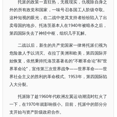
托派的政策一直狂热，无视现实，仇视除自身之
外的所有政党和国家，一味号召各国工人阶级夺取。
这种短视的眼光，在二战中使其支持者纷纷陷入了出
卖母国的地步。托洛茨基本人在1940年被暗杀之后，
第四国际失去了神经中枢，组织几乎瓦解。
二战以后，新生的共产党国家一律将托派们视为
危险敌人予以消灭。在拉丁美洲和欧美，第四国际开
始恢复，依然秉持托洛茨基著名的“不断革命论”和“世
界革命论”，宣传第三次世界战争——世界革命——世
界社会主义的胜利的革命模式。1953年，第四国际陷
入大分裂。
托派除了趁1960年代欧洲左翼运动潮流时红火了
一下，在1970年就影响很小。目前，托派中的部分分
支开始与资产阶级政府合作。