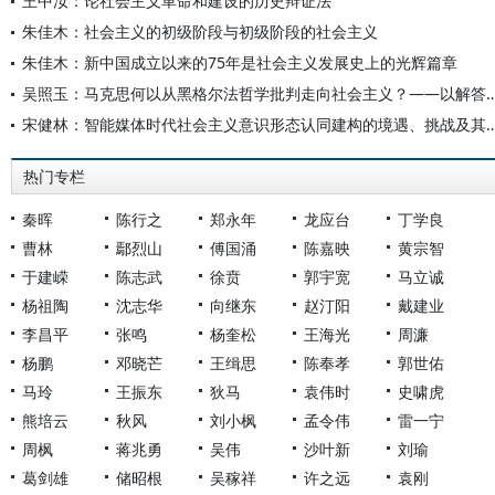
王中汝：论社会主义革命和建设的历史辩证法
朱佳木：社会主义的初级阶段与初级阶段的社会主义
朱佳木：新中国成立以来的75年是社会主义发展史上的光辉篇章
吴照玉：马克思何以从黑格尔法哲学批判走向社会主义？——以解答“
宋健林：智能媒体时代社会主义意识形态认同建构的
热门专栏
秦晖
陈行之
郑永年
龙应台
丁学良
曹林
鄢烈山
傅国涌
陈嘉映
黄宗智
于建嵘
陈志武
徐贲
郭宇宽
马立诚
杨祖陶
沈志华
向继东
赵汀阳
戴建业
李昌平
张鸣
杨奎松
王海光
周濂
杨鹏
邓晓芒
王缉思
陈奉孝
郭世佑
马玲
王振东
狄马
袁伟时
史啸虎
熊培云
秋风
刘小枫
孟令伟
雷一宁
周枫
蒋兆勇
吴伟
沙叶新
刘瑜
葛剑雄
储昭根
吴稼祥
许之远
袁刚