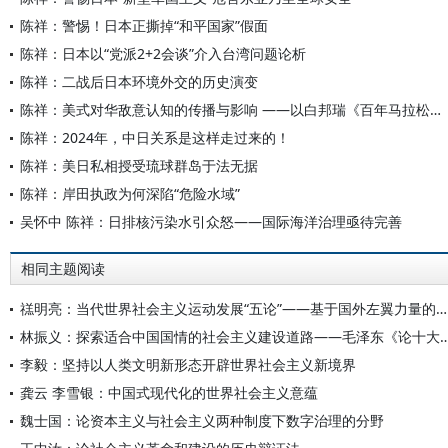
陈祥：警惕！日本正撕掉“和平国家”假面
陈祥：日本以“党派2+2会谈”介入台湾问题论析
陈祥：二战后日本环境外交的历史演变
陈祥：美式对华敌意认知的传播与影响 ——以白邦瑞《百年马拉松》在日译介为例
陈祥：2024年，中日关系是这样走过来的！
陈祥：美日私相授受琉球群岛于法无据
陈祥：岸田执政为何深陷“危险水域”
吴怀中 陈祥：日排核污染水引众怒——国际海洋治理亟待完善
相同主题阅读
禚明亮：当代世界社会主义运动发展“五论”——基于国外左翼力量的分析
林振义：探索适合中国国情的社会主义建设道路——毛泽东《论
李毅：坚持以人类文明新形态开辟世界社会主义新境界
龚云 李雪银：中国式现代化的世界社会主义意蕴
魏士国：论资本主义与社会主义两种制度下数字治理的分野