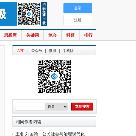
登录
注册
思想库
关键词
笔会
科普
排行
|
|
|
APP
公众号
微博
手机版
相同作者阅读
王名 刘国翰：公民社会与治理现代化