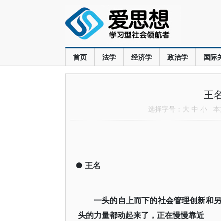
首页
法学
经济学
政治学
国际
王
选择字号：
大
中
小
本文
●
王名
一头的自上而下的社会管理创新和
头的力量都动起来了，正在慢慢靠近