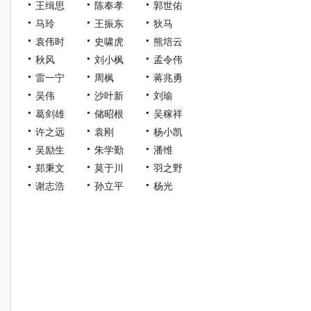
王缉思
陈奉孝
郭世佑
马玲
王振东
狄马
袁伟时
史啸虎
熊培云
秋风
刘小枫
孟令伟
雷一宁
周枫
蒋兆勇
吴伟
沙叶新
刘瑜
葛剑雄
储昭根
吴稼祥
许之远
袁刚
杨小凯
吴励生
朱学勤
潘维
郑秉文
莫于川
羽之野
谢志浩
孙立平
杨光