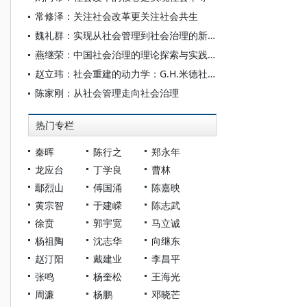
常修泽：关注社会改革更关注社会共生
魏礼群：实现从社会管理到社会治理的新飞跃
燕继荣：中国社会治理的理论探索与实践创新
赵立玮：社会重建的动力学：G.H.米德社会思想中的改革之维
陈家刚：从社会管理走向社会治理
热门专栏
秦晖
陈行之
郑永年
龙应台
丁学良
曹林
鄢烈山
傅国涌
陈嘉映
黄宗智
于建嵘
陈志武
徐贲
郭宇宽
马立诚
杨祖陶
沈志华
向继东
赵汀阳
戴建业
李昌平
张鸣
杨奎松
王海光
周濂
杨鹏
邓晓芒