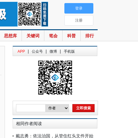
登录
注册
思想库
关键词
笔会
科普
排行
|
|
|
APP
公众号
微博
手机版
相同作者阅读
戴志勇：依法治国，从管住红头文件开始