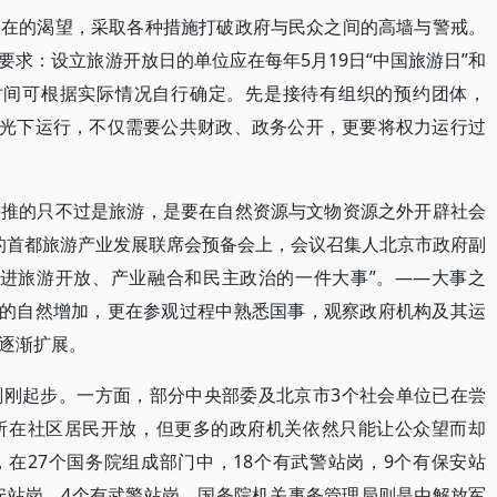
不在的渴望，采取各种措施打破政府与民众之间的高墙与警戒。
求：设立旅游开放日的单位应在每年5月19日“中国旅游日”和
放时间可根据实际情况自行确定。先是接待有组织的预约团体，
阳光下运行，不仅需要公共财政、政务公开，更要将权力运行过
要推的只不过是旅游，是要在自然资源与文物资源之外开辟社会
8日的首都旅游产业发展联席会预备会上，会议召集人北京市政府副
推进旅游开放、产业融合和民主政治的一件大事”。——大事之
济的自然增加，更在参观过程中熟悉国事，观察政府机构及其运
逐渐扩展。
刚刚起步。一方面，部分中央部委及北京市3个社会单位已在尝
所在社区居民开放，但更多的政府机关依然只能让公众望而却
道，在27个国务院组成部门中，18个有武警站岗，9个有保安站
保安站岗，4个有武警站岗，国务院机关事务管理局则是由解放军