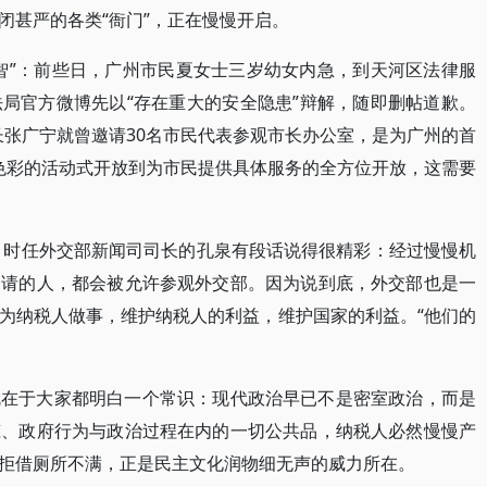
闭甚严的各类“衙门”，正在慢慢开启。
智”：前些日，广州市民夏女士三岁幼女内急，到天河区法律服
局官方微博先以“存在重大的安全隐患”辩解，随即删帖道歉。
市长张广宁就曾邀请30名市民代表参观市长办公室，是为广州的首
”色彩的活动式开放到为市民提供具体服务的全方位开放，这需要
年，时任外交部新闻司司长的孔泉有段话说得很精彩：经过慢慢机
申请的人，都会被允许参观外交部。因为说到底，外交部也是一
为纳税人做事，维护纳税人的利益，维护国家的利益。“他们的
就在于大家都明白一个常识：现代政治早已不是密室政治，而是
筑、政府行为与政治过程在内的一切公共品，纳税人必然慢慢产
拒借厕所不满，正是民主文化润物细无声的威力所在。