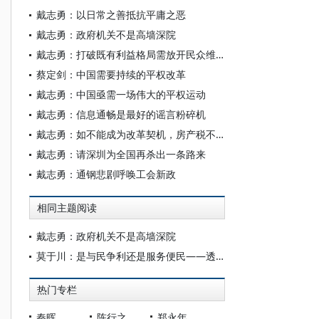
戴志勇：以日常之善抵抗平庸之恶
戴志勇：政府机关不是高墙深院
戴志勇：打破既有利益格局需放开民众维权
蔡定剑：中国需要持续的平权改革
戴志勇：中国亟需一场伟大的平权运动
戴志勇：信息通畅是最好的谣言粉碎机
戴志勇：如不能成为改革契机，房产税不征也罢
戴志勇：请深圳为全国再杀出一条路来
戴志勇：通钢悲剧呼唤工会新政
相同主题阅读
戴志勇：政府机关不是高墙深院
莫于川：是与民争利还是服务便民——透过农地权益行政案件看政府机关的角色错位与出路
热门专栏
秦晖
陈行之
郑永年