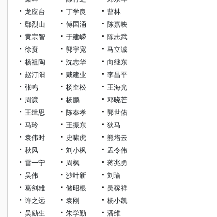
龙应台
丁学良
曹林
鄢烈山
傅国涌
陈嘉映
黄宗智
于建嵘
陈志武
徐贲
郭宇宽
马立诚
杨祖陶
沈志华
向继东
赵汀阳
戴建业
李昌平
张鸣
杨奎松
王海光
周濂
杨鹏
邓晓芒
王缉思
陈奉孝
郭世佑
马玲
王振东
狄马
袁伟时
史啸虎
熊培云
秋风
刘小枫
孟令伟
雷一宁
周枫
蒋兆勇
吴伟
沙叶新
刘瑜
葛剑雄
储昭根
吴稼祥
许之远
袁刚
杨小凯
吴励生
朱学勤
潘维