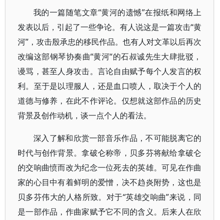
我的一篇随笔文章“黄河的遗憾”在报纸和网络上
发表以后，引起了一些争论。有人说这是一篇攻击“黄
河”，攻击殷承忠的移民作品。也有人对文革以后再次
改编这部钢琴协奏曲“黄河“的石叔诚先生大肆批驳，
谩骂，甚至人身攻击。言论自由赋予每个人发言的权
利。至于是以理服人，还是血口喷人，取决于个人的
道德与修养，在此不作评论。仅想就这部作品的历史
背景及创作动机，谈一点个人的看法。
深入了解和欣赏一部音乐作品，不可能脱离它的
时代与创作背景。拿破仑称帝，贝多芬将献给拿破仑
的交响曲愤而改为纪念一位死去的英雄。可见在作曲
家的心目中有着鲜明的爱憎，决不趋炎附势，这也是
贝多芬伟大的人格所致。对于“英雄交响曲”来说，同
是一部作品，作曲家赋予它不同的含义。后来人在欣