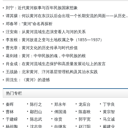
刘宁：近代黄河叙事与百年民族国家想象
谭其骧：何以黄河在东汉以后会出现一个长期安流的局面——从历史上论证黄河中游的土地合
邓春琴：“黄河”命名再探析
汪安南：从黄河流域生态演变看人与河的关系
李发根：黄河故道之变与土地权属之争（1855—1937）
曹光章：黄河文化的历史传承与时代价值
葛剑雄：黄河：中华民族的魂，中华民族的根
肖金成：在黄河流域生态保护和高质量发展论坛上的发言
王战扬：北宋黄河、汴河基层管理机构及其治水实践
田沈生：《黄河》的遗憾
热门专栏
秦晖
陈行之
郑永年
龙应台
丁学良
曹林
鄢烈山
傅国涌
陈嘉映
黄宗智
于建嵘
陈志武
徐贲
郭宇宽
马立诚
杨祖陶
沈志华
向继东
赵汀阳
戴建业