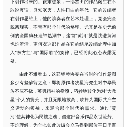
下创作出来的。很难想象，一部杰出的作品诞生在不
敢说真话，良知泯灭，人性扭曲的年代，它的改编者
在创作思维上，他的演奏者在艺术处理上，竟会完全
脱离现实，不带有那个时代的烙印。尤其是在史无前
例的全国疯狂造神热潮中，这首“黄河”就是跳进黄河
也难澄清，更何况这部作品在它的结尾改编处理中加
入“东方红”与“国际歌”的旋律，已经将此心态表露无
疑。
由此不难看出，这部钢琴协奏在当时的创作意图
多少有些醉翁之意：即将原作者冼星海先生对中华民
族不屈不挠，英勇精神的赞颂，巧妙地转化为对“大救
星”个人的赞美，并且无限地拔高，吹捧为国际共产主
义运动的领袖，来迎合那个时代的需求。通过“黄
河”使其神化为民族之魂，借这部音乐作品永世流芳。
不难理解，为什么如此改编会立马得到那位平日里百