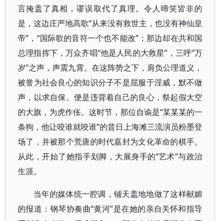
言掩盖了真相，谬误取代了真理。令人啼笑皆非的
是，这边庄严地高歌“从来没有救世主，也没有神仙皇
帝”，“国际歌的音符一个也不能改”；那边却在共和国
总理指挥下，万众齐唱“他是人民的大救星”，三呼“万
岁”之声，声震九霄。在这阵势之下，肩负公理道义，
被誉为社会良心的知识分子不是屈服于淫威，默不做
声，以求自保。便是违背着自己的良心，祭起假大空
的大旗，为虎作伥。这时节，那位自谕是“某某某的一
条狗，他让咬谁就咬谁”的昔日上海滩三流演员粉墨登
场了，并被那个荒唐的时代嘉封为文化革命的棋手。
从此，开始了她指手划脚，大展身手的“艺术”与政治
生涯。
当年的媒体统一腔调，铺天盖地地做了这样献媚
的报道：钢琴协奏曲“黄河”是在她的亲自关怀和指导