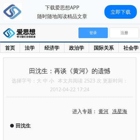
下载爱思想APP
立即下载
随时随地阅读精品文章
登录
注册
首页
法学
经济学
政治学
国际关系
社会学
田沈生：再谈《黄河》的遗憾
选择字号：
大
中
小
本文共阅读 2523 次 更新时间：
2012-04-22 17:24
进入专题：
黄河
冼星海
●
田沈生